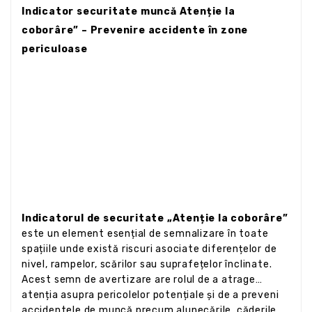
Indicator securitate muncă Atenție la
coborâre” – Prevenire accidente în zone
periculoase
Indicatorul de securitate „Atenție la coborâre”
este un element esențial de semnalizare în toate
spațiile unde există riscuri asociate diferențelor de
nivel, rampelor, scărilor sau suprafețelor înclinate.
Acest semn de avertizare are rolul de a atrage
atenția asupra pericolelor potențiale și de a preveni
accidentele de muncă precum alunecările, căderile