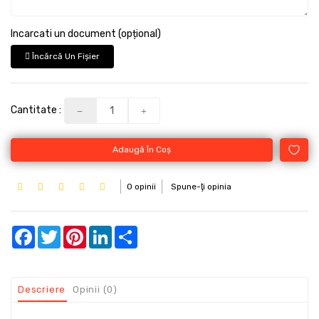
Incarcati un document (opțional)
Încărcă Un Fişier
Cantitate :
Adaugă În Coş
0 opinii
Spune-ţi opinia
Facebook
Twitter
Pinterest
LinkedIn
Share
Descriere
Opinii (0)