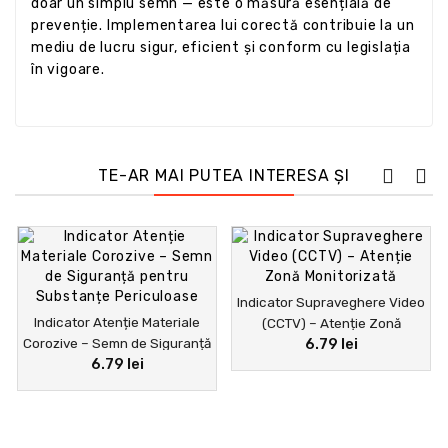
doar un simplu semn — este o măsură esențială de
prevenție. Implementarea lui corectă contribuie la un
mediu de lucru sigur, eficient și conform cu legislația
în vigoare.
TE-AR MAI PUTEA INTERESA ȘI
Indicator Supraveghere Video
Indicator Atenție Materiale
(CCTV) – Atenție Zonă
Corozive – Semn de Siguranță
6.79 lei
Monitorizată
6.79 lei
pentru Substanțe
Periculoase