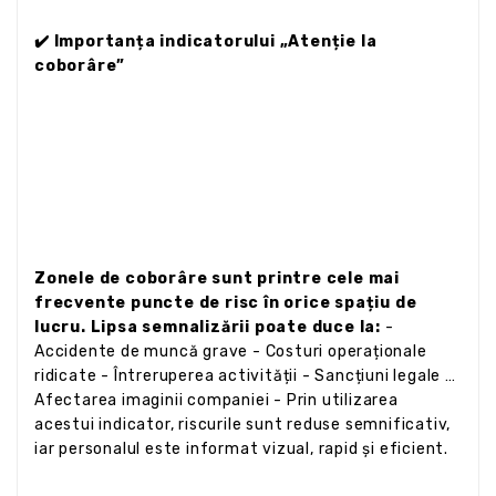
✔️ Importanța indicatorului „Atenție la
coborâre”
Zonele de coborâre sunt printre cele mai
frecvente puncte de risc în orice spațiu de
lucru. Lipsa semnalizării poate duce la:
-
Accidente de muncă grave - Costuri operaționale
ridicate - Întreruperea activității - Sancțiuni legale -
Afectarea imaginii companiei - Prin utilizarea
acestui indicator, riscurile sunt reduse semnificativ,
iar personalul este informat vizual, rapid și eficient.