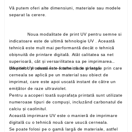
Vă putem oferi alte dimensiuni, materiale sau modele
separat la cerere.
Noua modalitate de print UV pentru semne si
indicatoare este de ultimă tehnologie UV . Această
tehnică este mult mai performantă decât o tehnică
obișnuită de printare digitală. Atât calitatea sa net
superioară, cât și versarilitatea sa pe imprimarea
Un print UV constă într-o tehnică de printare prin care
diferitelor produse este foarte mare și largă
cerneala se aplică pe un material sau obiect de
imprimat, care este apoi uscată instant de către un
emițător de raze ultraviolet.
Pentru a acoperi toată suprafața printată sunt utilizate
numeroase tipuri de compuși, incluzând carbonatul de
calciu și caolinitul.
Această imprimare UV este o manieră de imprimare
digitală cu o tehnică nouă care usucă cerneala.
Se poate folosi pe o gamă largă de materiale, astfel