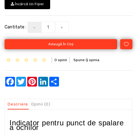
Încărcă Un Fişier
Cantitate :
Adaugă În Coş
0 opinii
Spune-ţi opinia
Facebook
Twitter
Pinterest
LinkedIn
Share
Descriere
Opinii (0)
Indicator pentru punct de spalare
a ochilor