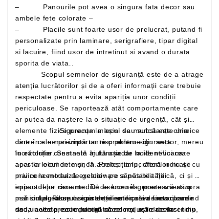
– Panourile pot avea o singura fata decor sau
ambele fete colorate –
– Placile sunt foarte usor de prelucrat, putand fi
personalizate prin laminare, serigrafiere, tipar digital
si lacuire, fiind usor de intretinut si avand o durata
sporita de viata..
Scopul semnelor de siguranță este de a atrage
atenția lucrătorilor și de a oferi informații care trebuie
respectate pentru a evita apariția unor condiții
periculoase. Se raportează atât comportamente care
ar putea da naștere la o situație de urgență, cât și
elemente fizice precum mașini sau substanțe chimice
Siguranța la locul de muncă este una
care în sine prezintă un risc pentru siguranța
dintre cele mai importante probleme din sector, mereu
lucrătorilor. Semnele ajută așadar la identificarea
în evoluție constantă în funcție de noile nevoi care
acestor elemente și, în același timp, oferă indicații cu
apar la locul de muncă. Protecția lucrătorilor nu se
privire la modul de gestionare a posibilității
mai concentrează exclusiv pe sănătatea fizică, ci și pe
episoadelor riscante. De asemenea, poate avertiza
impactul pe care mediul de lucru îl generează asupra
mai simplu asupra existenței unor căi de evacuare
psihicului. Pilonul siguranței este prevenirea: pornind
Legea se ocupa de identificarea factorilor de
sau unelte precum stingătoarele și ușile de incendiu,
de la acesta, este posibil să se reducă drastic
risc, in vederea reducerii acestora, si in acelasi timp