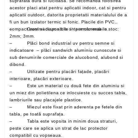
suprafata dura si lucioasa. Se recomanda folosirea
acestor placi atat pentru aplicatii indoor, cat si pentru
aplicatii outdoor, datorita proprietatii materialului de a
fi un bun izolator termic si fonic. Placile din PVC
– Grosimi disponibile in permanenta in stoc:
compact sunt vacuumabile si termoformabile.
2mm; 3mm.
– Plăci bond industrial uv pentru semne si
indicatoare – plăci sandwich aluminiu cunoscute si
sub denumirile comerciale de alucobond, alubond si
dibond.
– Utilizate pentru placări fațade, placări
interioare, placări exterioare.
– Este un material cu două fete din aluminiu si
un miez din polietilena ce inlocuieste cu succes tabla,
lambriurile sau placajele plastice.
– Miezul este fixat prin aderenta pe fetele din
tabla, pe toată suprafața.
– Tabla este vopsita in minim doua straturi,
peste care se aplica un strat de lac protector
compatibil cu vopseaua.