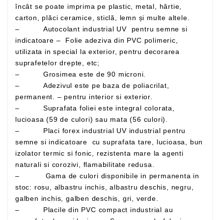
încât se poate imprima pe plastic, metal, hârtie,
carton, plăci ceramice, sticlă, lemn și multe altele.
– Autocolant industrial UV pentru semne si
indicatoare – Folie adeziva din PVC polimeric,
utilizata in special la exterior, pentru decorarea
suprafetelor drepte, etc;
– Grosimea este de 90 microni.
– Adezivul este pe baza de poliacrilat,
permanent. – pentru interior si exterior.
– Suprafata foliei este integral colorata,
lucioasa (59 de culori) sau mata (56 culori).
– Placi forex industrial UV industrial pentru
semne si indicatoare cu suprafata tare, lucioasa, bun
izolator termic si fonic, rezistenta mare la agenti
naturali si corozivi, flamabilitate redusa.
– Gama de culori disponibile in permanenta in
stoc: rosu, albastru inchis, albastru deschis, negru,
galben inchis, galben deschis, gri, verde.
– Placile din PVC compact industrial au