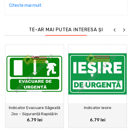
de a efectua o anumită acțiune, precum purtarea unui
Citeste mai mult
dispozitiv personal de siguranță. În cele din urmă,
indicatoarele de urgență arată traseele de urmat și
ieșirile de utilizat în caz de pericol și sunt recunoscute
TE-AR MAI PUTEA INTERESA ȘI
prin forma lor pătrată cu pictogramă albă pe fond
verde.
Indicator Evacuare Săgeată
Indicator iesire
Jos – Siguranță Rapidă în
6.79 lei
6.79 lei
Situații de Urgență