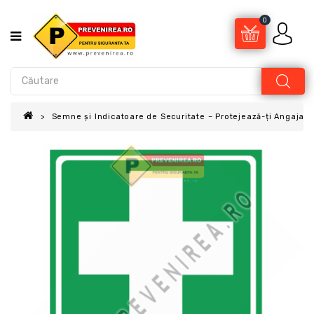
0
Semne și Indicatoare de Securitate – Protejează-ți Angajații