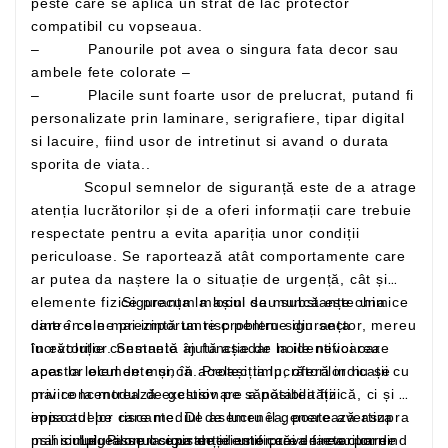
peste care se aplica un strat de lac protector
compatibil cu vopseaua.
– Panourile pot avea o singura fata decor sau
ambele fete colorate –
– Placile sunt foarte usor de prelucrat, putand fi
personalizate prin laminare, serigrafiere, tipar digital
si lacuire, fiind usor de intretinut si avand o durata
sporita de viata..
Scopul semnelor de siguranță este de a atrage
atenția lucrătorilor și de a oferi informații care trebuie
respectate pentru a evita apariția unor condiții
periculoase. Se raportează atât comportamente care
ar putea da naștere la o situație de urgență, cât și
elemente fizice precum mașini sau substanțe chimice
Siguranța la locul de muncă este una
care în sine prezintă un risc pentru siguranța
dintre cele mai importante probleme din sector, mereu
lucrătorilor. Semnele ajută așadar la identificarea
în evoluție constantă în funcție de noile nevoi care
acestor elemente și, în același timp, oferă indicații cu
apar la locul de muncă. Protecția lucrătorilor nu se
privire la modul de gestionare a posibilității
mai concentrează exclusiv pe sănătatea fizică, ci și pe
episoadelor riscante. De asemenea, poate avertiza
impactul pe care mediul de lucru îl generează asupra
mai simplu asupra existenței unor căi de evacuare
psihicului. Pilonul siguranței este prevenirea: pornind
Legea se ocupa de identificarea factorilor de