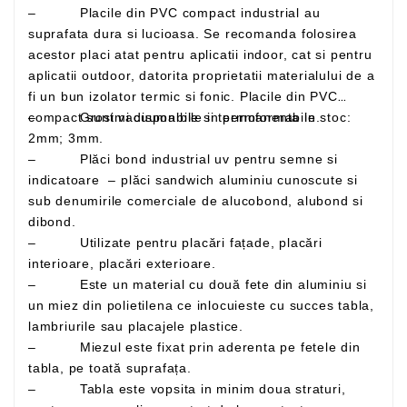
– Placile din PVC compact industrial au
suprafata dura si lucioasa. Se recomanda folosirea
acestor placi atat pentru aplicatii indoor, cat si pentru
aplicatii outdoor, datorita proprietatii materialului de a
fi un bun izolator termic si fonic. Placile din PVC
– Grosimi disponibile in permanenta in stoc:
compact sunt vacuumabile si termoformabile.
2mm; 3mm.
– Plăci bond industrial uv pentru semne si
indicatoare – plăci sandwich aluminiu cunoscute si
sub denumirile comerciale de alucobond, alubond si
dibond.
– Utilizate pentru placări fațade, placări
interioare, placări exterioare.
– Este un material cu două fete din aluminiu si
un miez din polietilena ce inlocuieste cu succes tabla,
lambriurile sau placajele plastice.
– Miezul este fixat prin aderenta pe fetele din
tabla, pe toată suprafața.
– Tabla este vopsita in minim doua straturi,