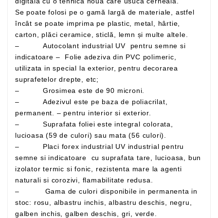
digitală cu o tehnică nouă care usucă cerneala.
Se poate folosi pe o gamă largă de materiale, astfel
încât se poate imprima pe plastic, metal, hârtie,
carton, plăci ceramice, sticlă, lemn și multe altele.
– Autocolant industrial UV pentru semne si
indicatoare – Folie adeziva din PVC polimeric,
utilizata in special la exterior, pentru decorarea
suprafetelor drepte, etc;
– Grosimea este de 90 microni.
– Adezivul este pe baza de poliacrilat,
permanent. – pentru interior si exterior.
– Suprafata foliei este integral colorata,
lucioasa (59 de culori) sau mata (56 culori).
– Placi forex industrial UV industrial pentru
semne si indicatoare cu suprafata tare, lucioasa, bun
izolator termic si fonic, rezistenta mare la agenti
naturali si corozivi, flamabilitate redusa.
– Gama de culori disponibile in permanenta in
stoc: rosu, albastru inchis, albastru deschis, negru,
galben inchis, galben deschis, gri, verde.