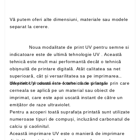
Vă putem oferi alte dimensiuni, materiale sau modele
separat la cerere.
Noua modalitate de print UV pentru semne si
indicatoare este de ultimă tehnologie UV . Această
tehnică este mult mai performantă decât o tehnică
obișnuită de printare digitală. Atât calitatea sa net
superioară, cât și versarilitatea sa pe imprimarea
Un print UV constă într-o tehnică de printare prin care
diferitelor produse este foarte mare și largă
cerneala se aplică pe un material sau obiect de
imprimat, care este apoi uscată instant de către un
emițător de raze ultraviolet.
Pentru a acoperi toată suprafața printată sunt utilizate
numeroase tipuri de compuși, incluzând carbonatul de
calciu și caolinitul.
Această imprimare UV este o manieră de imprimare