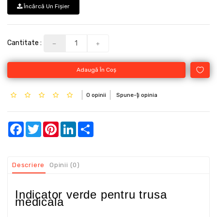
Încărcă Un Fişier
Cantitate :
Adaugă În Coş
0 opinii
Spune-ţi opinia
Facebook
Twitter
Pinterest
LinkedIn
Share
Descriere
Opinii (0)
Indicator verde pentru trusa
medicala