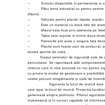
– Grosimi disponibile in permanenta in s
– Plăci bond industrial uv pentru semne si indicatoare – plăci sandwich aluminiu cunoscute si sub denumirile comerciale de alucobond, alubond si
dibond.
– Utilizate pentru placări fațade, placări in
– Miezul este fixat prin aderenta pe fetele 
– Tabla este vopsita in minim doua straturi,
– Panourile pot avea o singura fata decor 
– Placile sunt foarte usor de prelucrat, putand fi personalizate prin laminare, serigrafiere, tipar digital si lacuire, fiind usor de intretinut si avand o
durata sporita de viata..
Scopul semnelor de siguranță este de a atrage atenția lucrătorilor și de a oferi informații care trebuie respectate pentru a evita apariția unor condiții
periculoase. Se raportează atât comportamente care ar putea da naștere la o situație de urgență, cât și elemente fizice precum mașini sau substanțe
chimice care în sine prezintă un risc pentru siguranța lucrătorilor. Semnele ajută așadar la identificarea acestor elemente și, în același timp, oferă indicații
cu privire la modul de gestionare a posibilității episoadelor riscante. De asemenea, poate avertiza mai simplu asupra existenței unor căi de evacuare sau
Siguranța la locul de muncă este una dintre cele mai importante probleme din sector, mereu în evoluție constantă în funcție de noile nevoi
care apar la locul de muncă. Protecția lucrătorilor nu se mai concentrează exclusiv pe sănătatea fizică, ci și pe 
generează asupra psihicului. Pilonul siguranței este prevenirea: pornind de la acesta, este posibil să se reducă drastic riscurile, așa că e
investească și în cursuri capabile să informeze angajații despre cum să se elibereze din situații periculoase. Investiția în securitatea muncii reprezintă un