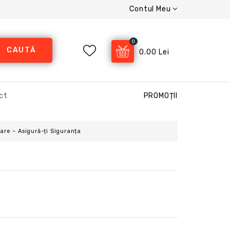
Contul Meu
0
CAUTĂ
0.00 Lei
ct
PROMOȚII
are – Asigură-ți Siguranța