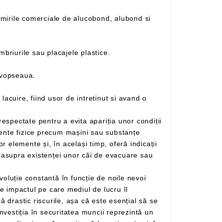
– Este un material cu două fete din aluminiu si un miez din polietilena ce inlocuieste cu succes tabla, lambriurile sau placajele plastice.
 vopseaua.