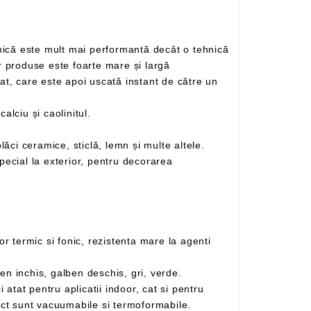
obișnuită de printare digitală. Atât calitatea sa net superioară, cât și versarilitatea sa pe imprimarea diferitelor produse este foarte mare și largă
, incluzând carbonatul de calciu și caolinitul.
Se poate folosi pe o gamă largă de materiale, astfel încât se poate imprima pe plastic, metal, hârtie, carton, plăci ceramice, sticlă, lemn și multe altele.
– Gama de culori disponibile in permanenta in stoc: rosu, albastru inchis, albastru deschis, negru, galben inchis, galben deschis, gri, verde.
aplicatii outdoor, datorita proprietatii materialului de a fi un bun izolator termic si fonic. Placile din PVC compact sunt vacuumabile si termoformabile.