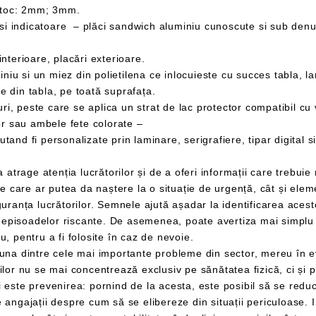
toc: 2mm; 3mm.
terioare, placări exterioare.
din tabla, pe toată suprafața.
 peste care se aplica un strat de lac protector compatibil cu
sau ambele fete colorate –
unelte precum stingătoarele și ușile de incendiu, pentru a fi folosite în caz de nevoie.
impactul pe care mediul de lucru îl
ste esențial să se