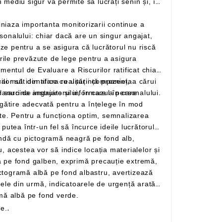
specții la locul de muncă pentru verificarea condițiilor periculoase și să prezinte planuri de instruire și informare a personalului.
te prin forma lor pătrată cu pictogramă albă pe fond verde.
re.
.