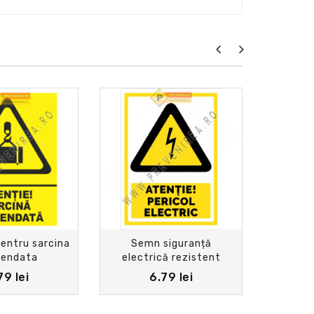
pentru sarcina
Semn siguranță
indicat
pendata
electrică rezistent
pentru interior și
79 lei
6.79 lei
exterior