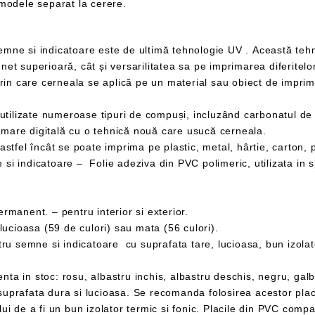
u modele separat la cerere.
Pentru a acoperi toată suprafața printată sunt utilizate numeroase tipuri de compuși
mare digitală cu o tehnică nouă care usucă cerneala.
anent. – pentru interior si exterior.
cioasa (59 de culori) sau mata (56 culori).