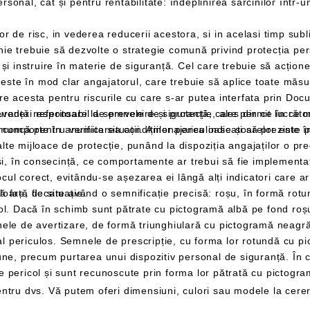
ur angajat,
prin Documentul de Evaluare a Riscurilor ratificat chiar
i companiei, a cărui
r este în sarcina angajatorului, în cazul în care
sarcină este să efectueze in
elege în mod
împiedicându-l să-și asume atitudinea adecvată față de situație.
indice locația materialelor și
traseele de urmat și ieșirile de utilizat în caz de pericol și sunt recunoscu
ntru dvs. Vă putem oferi dimensiuni, culori sau modele la cere