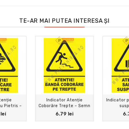
TE-AR MAI PUTEA INTERESA ȘI
enție
Indicator Atenție
Indicator 
u Pietris –
Coborâre Trepte – Semn
sus
 Avertizare
de Siguranță pentru
lei
6.79 lei
6.
Scări