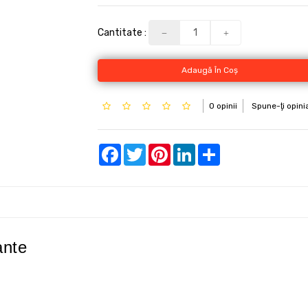
Cantitate :
Adaugă În Coş
0 opinii
Spune-ţi opini
Facebook
Twitter
Pinterest
LinkedIn
Share
ante