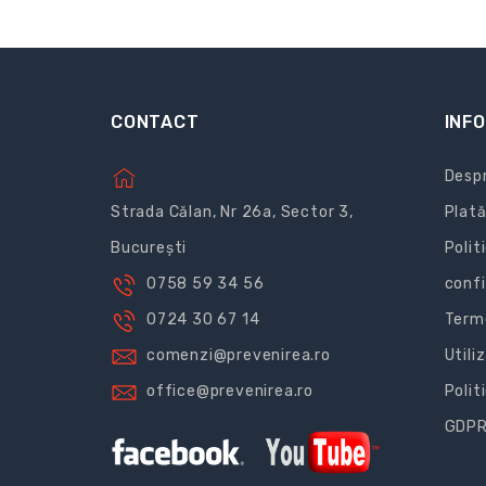
CONTACT
INFO
Despr
Strada Călan, Nr 26a, Sector 3,
Plată
București
Polit
0758 59 34 56
confi
0724 30 67 14
Terme
comenzi@prevenirea.ro
Utili
office@prevenirea.ro
Polit
GDP