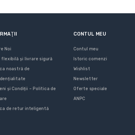
RMAŢII
CONTUL MEU
e Noi
Contul meu
 flexibilă și livrare sigură
Istoric comenzi
ica noastră de
Wishlist
dențialitate
Newsletter
ni și Condiții – Politica de
Oferte speciale
zare
ANPC
ica de retur inteligentă
R