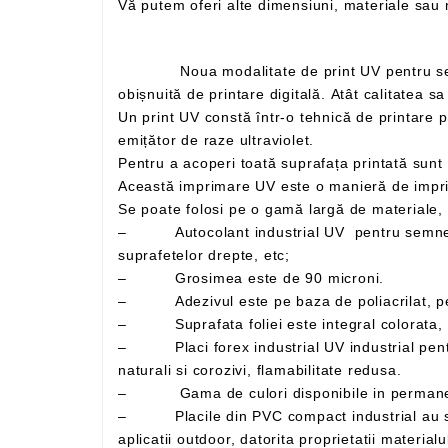
Vă putem oferi alte dimensiuni, materiale sa
Noua modalitate de print UV pentru semne si indicatoare este de ultimă tehnologie UV . Această tehnică este mult mai performantă decât o tehnică
Un print UV constă într-o tehnică de printare prin care cerneala se aplică pe un material sau obiect de imprimat, care este apoi uscată instant de către un
emițător de raze ultraviolet.
Această imprimare UV este o manieră de impri
– Autocolant industrial UV pentru semne si indicatoare – Folie adeziva din PVC polimeric, utilizata in special la exterior, pentru decorarea
suprafetelor drepte, etc;
– Grosimea este de 90 microni.
– Adezivul este pe baza de poliacrilat, perm
– Suprafata foliei este integral colorata, lu
– Placi forex industrial UV industrial pentru semne si indicatoare cu suprafata tare, lucioasa, bun izolator termic si fonic, rezistenta mare la agenti
naturali si corozivi, flamabilitate redusa.
– Placile din PVC compact industrial au suprafata dura si lucioasa. Se recomanda folosirea acestor placi atat pentru aplicatii indoor, cat si pentru