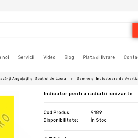
 noi
Servicii
Video
Blog
Plată și livrare
Conta
ză-ți Angajații și Spațiul de Lucru
Semne și Indicatoare de Avertiz
Indicator pentru radiatii ionizante
Cod Produs:
9189
Disponibilitate:
În Stoc