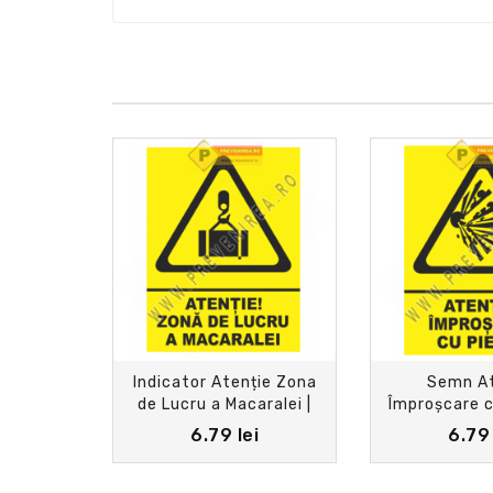
Indicator Atenție Zona
Semn At
de Lucru a Macaralei |
Împroșcare c
Panou Avertizare SSM
Indicator de
6.79 lei
6.79 
Profesional