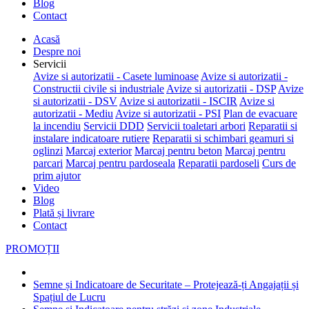
Blog
Contact
Acasă
Despre noi
Servicii
Avize si autorizatii - Casete luminoase
Avize si autorizatii -
Constructii civile si industriale
Avize si autorizatii - DSP
Avize
si autorizatii - DSV
Avize si autorizatii - ISCIR
Avize si
autorizatii - Mediu
Avize si autorizatii - PSI
Plan de evacuare
la incendiu
Servicii DDD
Servicii toaletari arbori
Reparatii si
instalare indicatoare rutiere
Reparatii si schimbari geamuri si
oglinzi
Marcaj exterior
Marcaj pentru beton
Marcaj pentru
parcari
Marcaj pentru pardoseala
Reparatii pardoseli
Curs de
prim ajutor
Video
Blog
Plată și livrare
Contact
PROMOȚII
Semne și Indicatoare de Securitate – Protejează-ți Angajații și
Spațiul de Lucru