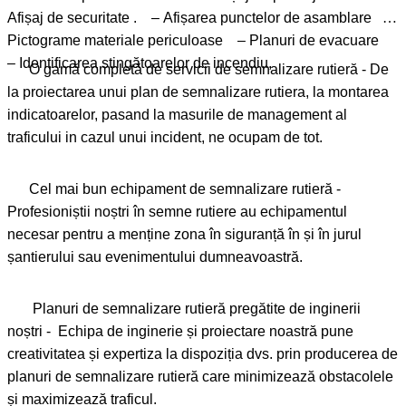
Afișaj de securitate . – Afișarea punctelor de asamblare –
Pictograme materiale periculoase – Planuri de evacuare
– Identificarea stingătoarelor de incendiu,
O gamă completă de servicii de semnalizare rutieră - De
la proiectarea unui plan de semnalizare rutiera, la montarea
indicatoarelor, pasand la masurile de management al
traficului in cazul unui incident, ne ocupam de tot.
Cel mai bun echipament de semnalizare rutieră -
Profesioniștii noștri în semne rutiere au echipamentul
necesar pentru a menține zona în siguranță în și în jurul
șantierului sau evenimentului dumneavoastră.
Planuri de semnalizare rutieră pregătite de inginerii
noștri - Echipa de inginerie și proiectare noastră pune
creativitatea și expertiza la dispoziția dvs. prin producerea de
planuri de semnalizare rutieră care minimizează obstacolele
și maximizează traficul.