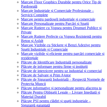
Marcaje Floor Graphics Durabile pentru Orice Tip de
Pardoseală
Marcaje Industriale și Comerciale Profesionale –
Servicii Complete
Marcaje pentru pardoseli industriale și comerciale
Marcaje Personalizate pentru Parcări și Spații
Marcaje Rutiere cu Vopsea pentru Drumuri Publice și
Private
Marcaje Rutiere Perfecte cu Vopsea Rezistentă pentru
Beton și Asfalt
Marcaje Vizibile cu Stickere și Benzi Adezive pentru
Spații Industriale și Comerciale
Marcaje vizibile și eficiente pentru parcări comerciale și
rezidențiale
Plăcuțe de Identificare Industrială personalizate
Plăcuțe de informare pentru firme și instituții
Plăcuțe de interzicere pentru uz industrial și comercial
Plăcuțe de Salvare și Prim Ajutor
Plăcuțe de Siguranță Industrială – Respectă Normele de
Protecția Muncii
Plăcuțe informative și personalizate pentru afacerea ta
Plăcuțe Pentru Obligații Legale – Livrare Imediată și
Material Durabil
Plăcuțe PSI pentru clădiri și spații industriale –
Siguranță garantată