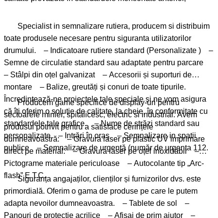
Specialist in semnalizare rutiera, producem si distribuim
toate produsele necesare pentru siguranta utilizatorilor
drumului. – Indicatoare rutiere standard (Personalizate ) –
Semne de circulatie standard sau adaptate pentru parcare
– Stâlpi din oțel galvanizat – Accesorii și suporturi de
montare – Balize, greutăți și conuri de toate tipurile.
Încredințează-ne proiectele tale speciale și ne vom asigura
Producem game specifice de display-uri pentru
că îți oferim o soluție de calitate, la cheie, în conformitate cu
sectoarele minier, spitalicesc, electric si industrial. Avem
standardele tale grafice. – Nume de străzi standard sau
produsul potrivit pentru a satisface cerințele
personalizate – Intrări în oraș – Semnalizare in spatii
dumneavoastră: – Gravura laser pe plastic UV imprimare
publice – Semnalizare de urgență (număr de urgenta 112.
direct pe material. – Gravura laser pe oțel inoxidabil –
Pictograme materiale periculoase – Autocolante tip „Arc-
flash”.E.T.C.
Siguranța angajaților, clienților și furnizorilor dvs. este
primordială. Oferim o gama de produse pe care le putem
adapta nevoilor dumneavoastra. – Tablete de sol –
Panouri de protectie acrilice – Afișaj de prim ajutor –