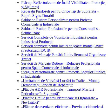
Plăcuțe Reflectorizante de Înaltă Vizibilitate – Protecție
și Siguranță
Reparații Pardoseli pentru Orice Tip de Suprafață –
Rapid, Sigur, Durabil
Sabloane Rutiere Personalizate pentru Proiecte
Comerciale și Industriale
Sabloane Rutiere Profesionale pentru Construcții și
Semnalizare
Servicii Complete de Vopsitorie Industrială pentru
Industrie și Producție
Servicii complete pentru locuri de joacă: montaj, avize
și autorizații ISCIR
Servicii de Marcaje Parcări: Linie, Semne și Organizare
Trafict
Servicii de Marcaje Rutiere – Refacere Profesională
pentru Spații Comerciale si industriale
Steaguri Personalizate pentru Protecția Spațiilor Publice
și Industriale
„Limitatoare de Viteză și Lucrări în Trafic – Montaj,
Demontaj și Servicii de Reparații”
„Plăcuțe ADR Profesionale – Transport Marfuri
Periculoase în Siguranță”
„Plăcuțe Braille pentru Identificare și Organizare –
Nevăzători”
„Plăcuțe de avertizare eficiente – Previn accidentele și