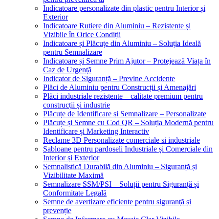
Indicatoare personalizate din plastic pentru Interior și
Exterior
Indicatoare Rutiere din Aluminiu – Rezistente și
Vizibile în Orice Condiții
Indicatoare și Plăcuțe din Aluminiu – Soluția Ideală
pentru Semnalizare
Indicatoare și Semne Prim Ajutor – Protejează Viața în
Caz de Urgență
Indicator de Siguranță – Previne Accidente
Plăci de Aluminiu pentru Construcții și Amenajări
Plăci industriale rezistente – calitate premium pentru
construcții și industrie
Plăcuțe de Identificare și Semnalizare – Personalizate
Plăcuțe și Semne cu Cod QR – Soluția Modernă pentru
Identificare și Marketing Interactiv
Reclame 3D Personalizate comerciale si industriale
Sabloane pentru pardoseli Industriale și Comerciale din
Interior și Exterior
Semnalistică Durabilă din Aluminiu – Siguranță și
Vizibilitate Maximă
Semnalizare SSM/PSI – Soluții pentru Siguranță și
Conformitate Legală
Semne de avertizare eficiente pentru siguranță și
prevenție