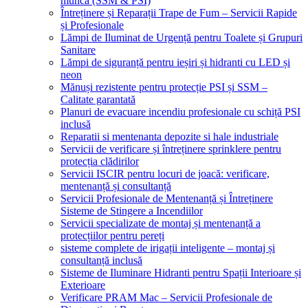
muncă (SSM & PSI)
Întreținere și Reparații Trape de Fum – Servicii Rapide
și Profesionale
Lămpi de Iluminat de Urgență pentru Toalete și Grupuri
Sanitare
Lămpi de siguranță pentru ieșiri și hidranti cu LED și
neon
Mănuși rezistente pentru protecție PSI și SSM –
Calitate garantată
Planuri de evacuare incendiu profesionale cu schiță PSI
inclusă
Reparatii si mentenanta depozite si hale industriale
Servicii de verificare și întreținere sprinklere pentru
protecția clădirilor
Servicii ISCIR pentru locuri de joacă: verificare,
mentenanță și consultanță
Servicii Profesionale de Mentenanță și Întreținere
Sisteme de Stingere a Incendiilor
Servicii specializate de montaj și mentenanță a
protecțiilor pentru pereți
sisteme complete de irigații inteligente – montaj și
consultanță inclusă
Sisteme de Iluminare Hidranti pentru Spații Interioare și
Exterioare
Verificare PRAM Mac – Servicii Profesionale de