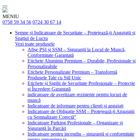
MENIU
0758 59 34 56
0724 30 67 14
Semne și Indicatoare de Securitate – Protejează-ți Angajații și
Spațiul de Lucru
Vezi toate produsele
Afișe PSI și SSM – Siguranță la Locul de Muncă,
Conformitate Garantată
Etichete Aluminiu Premium – Durabile, Profesionale și
Personalizabile
Etichete Personalizate Premium – Transformă
Produsele Tale cu Stil Unic
Etichete și Sigilii de Securitate Profesionale – Protecție
și Încredere Garantată
indicatoare de avertizare rezistente pentru locuri de
muncă
Indicatoare de informare pentru clienți și angajați
Indicatoare de Obligație SSM – Protejează-ți Angajații
cu Semnalizare Corectă”
Indicatoare Parking Profesionale – Organizare și
Siguranță în Parcări
Indicatoare pentru incendiu – siguranță și conformitate
pentru prevenirea ta