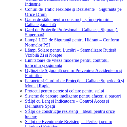
Industrie
Conuri de Trafic Flexibile și Rezistente – Siguranță pe
Orice Drum
Gama de stâlpi pentru construcții și împrejmuiri –
Calitate garantată
Gard de Protecție Profesional – Calitate și Siguranță
Superioară
Lampă LED de Siguranță pentru Hidrant – Conform
Normelor PSI
Lămpi Solare pentru Lucrări – Semnalizare Rutieră
Vizibilă Zi și Noapte
Limitatoare de viteză moderne pentru controlul
traficului și siguranță
Oglinzi de Siguranță pentru Prevenirea Accidentelor și
Furturilor
Parapete și Garduri de Protecție – Calitate Superioară și
Montaj Rapid
Protectii pentru perete si coltare pentru stalpi
Sisteme de parcare inteligente pentru afaceri si parcari
Stâlpi cu Lanț și Indicatoare – Control Acces și
Delimitare Spații
Stâlpi de construcție rezistenți – Ideali pentru orice
lucrare
Stâlpi de Evenimente Rezistenți – Perfecți pentru
Interior și Exterior