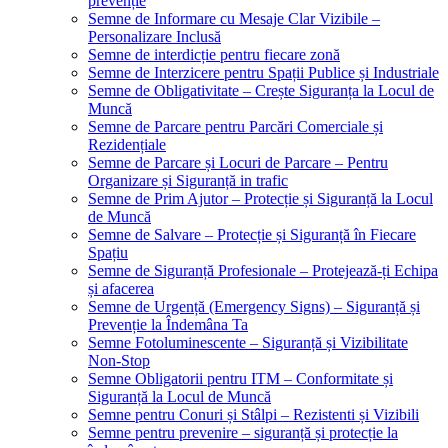
prevenție
Semne de Informare cu Mesaje Clar Vizibile –
Personalizare Inclusă
Semne de interdicție pentru fiecare zonă
Semne de Interzicere pentru Spații Publice și Industriale
Semne de Obligativitate – Crește Siguranța la Locul de
Muncă
Semne de Parcare pentru Parcări Comerciale și
Rezidențiale
Semne de Parcare și Locuri de Parcare – Pentru
Organizare și Siguranță in trafic
Semne de Prim Ajutor – Protecție și Siguranță la Locul
de Muncă
Semne de Salvare – Protecție și Siguranță în Fiecare
Spațiu
Semne de Siguranță Profesionale – Protejează-ți Echipa
și afacerea
Semne de Urgență (Emergency Signs) – Siguranță și
Prevenție la Îndemâna Ta
Semne Fotoluminescente – Siguranță și Vizibilitate
Non-Stop
Semne Obligatorii pentru ITM – Conformitate și
Siguranță la Locul de Muncă
Semne pentru Conuri și Stâlpi – Rezistenti și Vizibili
Semne pentru prevenire – siguranță și protecție la