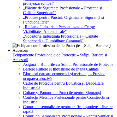
protejează echipa!”
„Plăcuțe de Siguranță Profesionale – Protecție și
Calitate Superioară”
„Produse pentru Parcări: Organizare, Siguranță și
Funcționalitate”
„Reclame Industriale Personalizate – Crește
Vizibilitatea Afacerii Tale”
„Vopsitorie Industrială Profesională – Calitate
Superioară și Durabilitate Garantată”
Echipamente Profesionale de Protecție – Stâlpi, Bariere și
Accesorii
Asigură-ți Bunurile cu Soluții Profesionale de Protecție
Bariere Rutiere și Industriale de Înaltă Calitate
Blocatori parcare economici și rezistenți – Previne
ocuparea abuzivă
Cadre de Protecție pentru Logistică și Depozitare
Industrială
Colțare și Panouri de Protecție pentru Siguranță
Confecții Metalice Profesionale pentru Construcții și
Industrie
Conuri de semnalizare pentru trafic și șantiere – livrare
rapidă
Conuri de Semnalizare Profesionale – Pentru Șantier și