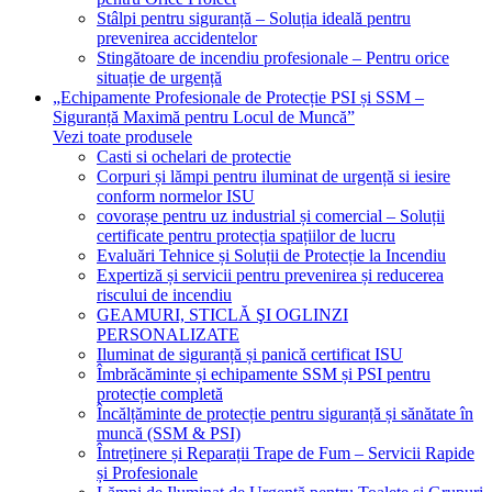
Stâlpi pentru siguranță – Soluția ideală pentru
prevenirea accidentelor
Stingătoare de incendiu profesionale – Pentru orice
situație de urgență
„Echipamente Profesionale de Protecție PSI și SSM –
Siguranță Maximă pentru Locul de Muncă”
Vezi toate produsele
Casti si ochelari de protectie
Corpuri și lămpi pentru iluminat de urgență si iesire
conform normelor ISU
covorașe pentru uz industrial și comercial – Soluții
certificate pentru protecția spațiilor de lucru
Evaluări Tehnice și Soluții de Protecție la Incendiu
Expertiză și servicii pentru prevenirea și reducerea
riscului de incendiu
GEAMURI, STICLĂ ŞI OGLINZI
PERSONALIZATE
Iluminat de siguranță și panică certificat ISU
Îmbrăcăminte și echipamente SSM și PSI pentru
protecție completă
Încălțăminte de protecție pentru siguranță și sănătate în
muncă (SSM & PSI)
Întreținere și Reparații Trape de Fum – Servicii Rapide
și Profesionale