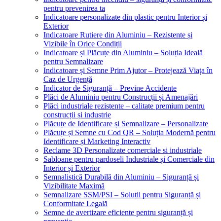
pentru prevenirea ta
Indicatoare personalizate din plastic pentru Interior și
Exterior
Indicatoare Rutiere din Aluminiu – Rezistente și
Vizibile în Orice Condiții
Indicatoare și Plăcuțe din Aluminiu – Soluția Ideală
pentru Semnalizare
Indicatoare și Semne Prim Ajutor – Protejează Viața în
Caz de Urgență
Indicator de Siguranță – Previne Accidente
Plăci de Aluminiu pentru Construcții și Amenajări
Plăci industriale rezistente – calitate premium pentru
construcții și industrie
Plăcuțe de Identificare și Semnalizare – Personalizate
Plăcuțe și Semne cu Cod QR – Soluția Modernă pentru
Identificare și Marketing Interactiv
Reclame 3D Personalizate comerciale si industriale
Sabloane pentru pardoseli Industriale și Comerciale din
Interior și Exterior
Semnalistică Durabilă din Aluminiu – Siguranță și
Vizibilitate Maximă
Semnalizare SSM/PSI – Soluții pentru Siguranță și
Conformitate Legală
Semne de avertizare eficiente pentru siguranță și