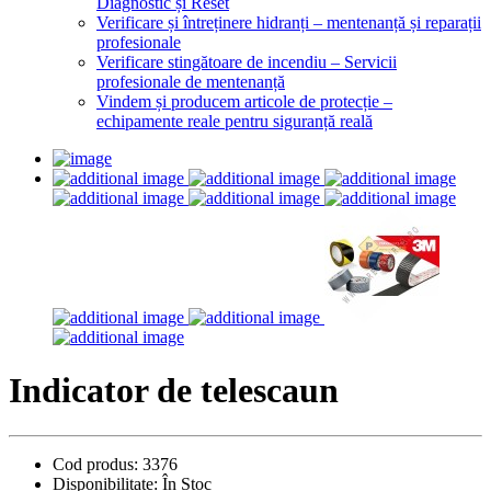
Diagnostic și Reset
Verificare și întreținere hidranți – mentenanță și reparații
profesionale
Verificare stingătoare de incendiu – Servicii
profesionale de mentenanță
Vindem și producem articole de protecție –
echipamente reale pentru siguranță reală
Indicator de telescaun
Cod produs:
3376
Disponibilitate:
În Stoc