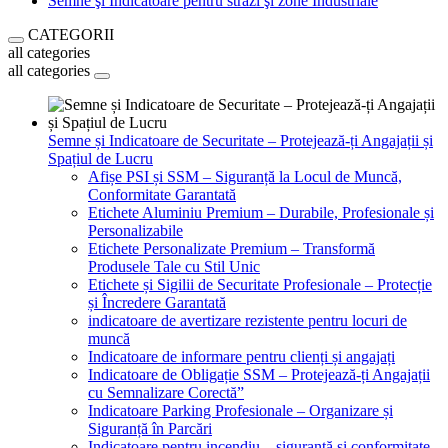
Semne şi Indicatoare pentru străzi şi zone Industriale
CATEGORII
all categories
all categories
Semne și Indicatoare de Securitate – Protejează-ți Angajații și
Spațiul de Lucru
Afișe PSI și SSM – Siguranță la Locul de Muncă,
Conformitate Garantată
Etichete Aluminiu Premium – Durabile, Profesionale și
Personalizabile
Etichete Personalizate Premium – Transformă
Produsele Tale cu Stil Unic
Etichete și Sigilii de Securitate Profesionale – Protecție
și Încredere Garantată
indicatoare de avertizare rezistente pentru locuri de
muncă
Indicatoare de informare pentru clienți și angajați
Indicatoare de Obligație SSM – Protejează-ți Angajații
cu Semnalizare Corectă”
Indicatoare Parking Profesionale – Organizare și
Siguranță în Parcări
Indicatoare pentru incendiu – siguranță și conformitate