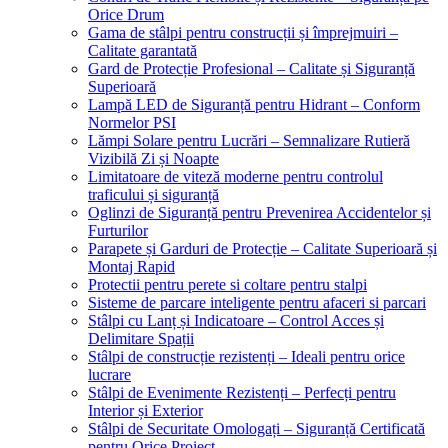
Orice Drum
Gama de stâlpi pentru construcții și împrejmuiri –
Calitate garantată
Gard de Protecție Profesional – Calitate și Siguranță
Superioară
Lampă LED de Siguranță pentru Hidrant – Conform
Normelor PSI
Lămpi Solare pentru Lucrări – Semnalizare Rutieră
Vizibilă Zi și Noapte
Limitatoare de viteză moderne pentru controlul
traficului și siguranță
Oglinzi de Siguranță pentru Prevenirea Accidentelor și
Furturilor
Parapete și Garduri de Protecție – Calitate Superioară și
Montaj Rapid
Protectii pentru perete si coltare pentru stalpi
Sisteme de parcare inteligente pentru afaceri si parcari
Stâlpi cu Lanț și Indicatoare – Control Acces și
Delimitare Spații
Stâlpi de construcție rezistenți – Ideali pentru orice
lucrare
Stâlpi de Evenimente Rezistenți – Perfecți pentru
Interior și Exterior
Stâlpi de Securitate Omologați – Siguranță Certificată
pentru Orice Proiect