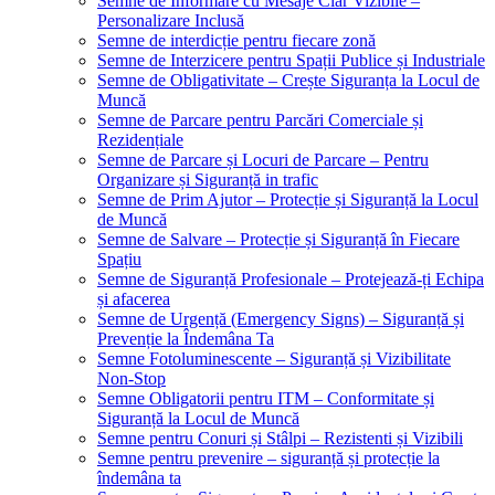
Semne de Informare cu Mesaje Clar Vizibile –
Personalizare Inclusă
Semne de interdicție pentru fiecare zonă
Semne de Interzicere pentru Spații Publice și Industriale
Semne de Obligativitate – Crește Siguranța la Locul de
Muncă
Semne de Parcare pentru Parcări Comerciale și
Rezidențiale
Semne de Parcare și Locuri de Parcare – Pentru
Organizare și Siguranță in trafic
Semne de Prim Ajutor – Protecție și Siguranță la Locul
de Muncă
Semne de Salvare – Protecție și Siguranță în Fiecare
Spațiu
Semne de Siguranță Profesionale – Protejează-ți Echipa
și afacerea
Semne de Urgență (Emergency Signs) – Siguranță și
Prevenție la Îndemâna Ta
Semne Fotoluminescente – Siguranță și Vizibilitate
Non-Stop
Semne Obligatorii pentru ITM – Conformitate și
Siguranță la Locul de Muncă
Semne pentru Conuri și Stâlpi – Rezistenti și Vizibili
Semne pentru prevenire – siguranță și protecție la
îndemâna ta