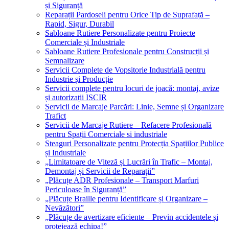
și Siguranță
Reparații Pardoseli pentru Orice Tip de Suprafață –
Rapid, Sigur, Durabil
Sabloane Rutiere Personalizate pentru Proiecte
Comerciale și Industriale
Sabloane Rutiere Profesionale pentru Construcții și
Semnalizare
Servicii Complete de Vopsitorie Industrială pentru
Industrie și Producție
Servicii complete pentru locuri de joacă: montaj, avize
și autorizații ISCIR
Servicii de Marcaje Parcări: Linie, Semne și Organizare
Trafict
Servicii de Marcaje Rutiere – Refacere Profesională
pentru Spații Comerciale si industriale
Steaguri Personalizate pentru Protecția Spațiilor Publice
și Industriale
„Limitatoare de Viteză și Lucrări în Trafic – Montaj,
Demontaj și Servicii de Reparații”
„Plăcuțe ADR Profesionale – Transport Marfuri
Periculoase în Siguranță”
„Plăcuțe Braille pentru Identificare și Organizare –
Nevăzători”
„Plăcuțe de avertizare eficiente – Previn accidentele și
protejează echipa!”