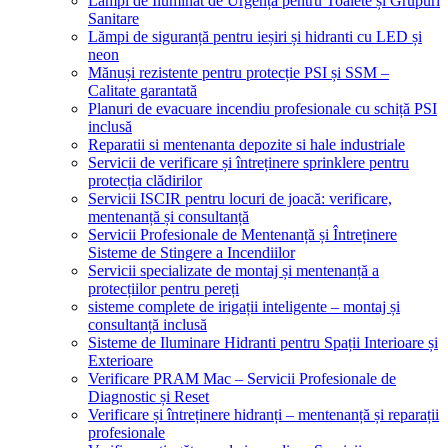
Lămpi de Iluminat de Urgență pentru Toalete și Grupuri
Sanitare
Lămpi de siguranță pentru ieșiri și hidranti cu LED și
neon
Mănuși rezistente pentru protecție PSI și SSM –
Calitate garantată
Planuri de evacuare incendiu profesionale cu schiță PSI
inclusă
Reparatii si mentenanta depozite si hale industriale
Servicii de verificare și întreținere sprinklere pentru
protecția clădirilor
Servicii ISCIR pentru locuri de joacă: verificare,
mentenanță și consultanță
Servicii Profesionale de Mentenanță și Întreținere
Sisteme de Stingere a Incendiilor
Servicii specializate de montaj și mentenanță a
protecțiilor pentru pereți
sisteme complete de irigații inteligente – montaj și
consultanță inclusă
Sisteme de Iluminare Hidranti pentru Spații Interioare și
Exterioare
Verificare PRAM Mac – Servicii Profesionale de
Diagnostic și Reset
Verificare și întreținere hidranți – mentenanță și reparații
profesionale