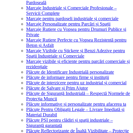
Pardoseală
Marcaje Industriale și Comerciale Profesionale –
Servicii Complete
Marcaje pentru pardoseli industriale și comerciale
Marcaje Personalizate pentru Parcări și Spații
Marcaje Rutiere cu Vopsea pentru Drumuri Publice și
Private
Marcaje Rutiere Perfecte cu Vopsea Rezistentă pentru
Beton și Asfalt
Marcaje Vizibile cu Stickere și Benzi Adezive pentru
Spații Industriale și Comerciale
Marcaje vizibile și eficiente pentru parcări comerciale și
rezidențiale
Plăcuțe de Identificare Industrială personalizate
Plăcuțe de informare pentru firme și instituții
Plăcuțe de interzicere pentru uz industrial și comercial
Plăcuțe de Salvare și Prim Ajutor
Plăcuțe de Siguranță Industrială – Respectă Normele de
Protecția Muncii
Plăcuțe informative și personalizate pentru afacerea ta
Plăcuțe Pentru Obligații Legale – Livrare Imediată și
Material Durabil
Plăcuțe PSI pentru clădiri și spații industriale –
Siguranță garantată
Plăcuțe Reflectorizante de Înaltă Vizibilitate – Protecție