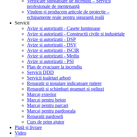
Verificare stingătoare de incendiu – Servicii
profesionale de mentenanță
Vindem și producem articole de protecție –
echipamente reale pentru siguranță reală
Servicii
Avize si autorizatii - Casete luminoase
Avize si autorizatii - Constructii civile si industriale
Avize si autorizatii - DSP
Avize si autorizatii - DSV
Avize si autorizatii - ISCIR
Avize si autorizatii - Mediu
Avize si autorizatii - PSI
Plan de evacuare la incendiu
Servicii DDD
Servicii toaletari arbori
Reparatii si instalare indicatoare rutiere
Reparatii si schimbari geamuri si oglinzi
Marcaj exterior
Marcaj pentru beton
Marcaj pentru parcari
Marcaj pentru pardoseala
Reparatii pardoseli
Curs de prim ajutor
Plată și livrare
Video