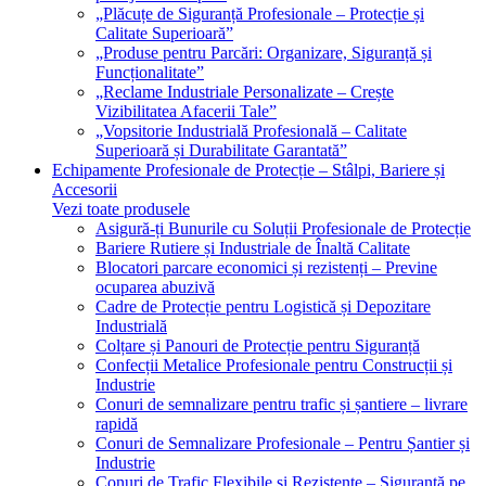
„Plăcuțe de Siguranță Profesionale – Protecție și
Calitate Superioară”
„Produse pentru Parcări: Organizare, Siguranță și
Funcționalitate”
„Reclame Industriale Personalizate – Crește
Vizibilitatea Afacerii Tale”
„Vopsitorie Industrială Profesională – Calitate
Superioară și Durabilitate Garantată”
Echipamente Profesionale de Protecție – Stâlpi, Bariere și
Accesorii
Vezi toate produsele
Asigură-ți Bunurile cu Soluții Profesionale de Protecție
Bariere Rutiere și Industriale de Înaltă Calitate
Blocatori parcare economici și rezistenți – Previne
ocuparea abuzivă
Cadre de Protecție pentru Logistică și Depozitare
Industrială
Colțare și Panouri de Protecție pentru Siguranță
Confecții Metalice Profesionale pentru Construcții și
Industrie
Conuri de semnalizare pentru trafic și șantiere – livrare
rapidă
Conuri de Semnalizare Profesionale – Pentru Șantier și
Industrie
Conuri de Trafic Flexibile și Rezistente – Siguranță pe