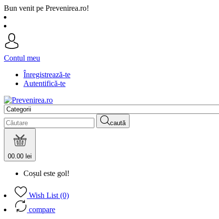
Bun venit pe Prevenirea.ro!
Contul meu
Înregistrează-te
Autentifică-te
caută
0
0.00 lei
Coșul este gol!
Wish List (0)
compare