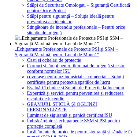
Stâlpi de Securitate Omologați – Siguranță Certificată
pentru Orice Proiect
Stâlpi pentru siguranță – Soluția ideală pentru
prevenirea accidentelor
Stingătoare de incendiu profesionale – Pentru orice
situație de urgență
„Echipamente Profesionale de Protecție PSI și SSM –
Siguranță Maximă pentru Locul de Muncă”
Casti si ochelari de protectie
Corpuri și lămpi pentru iluminat de urgență si iesire
conform normelor ISU
covorașe pentru uz industrial și comercial – Soluții
certificate pentru protecția spațiilor de lucru
Evaluări Tehnice și Soluții de Protecție la Incendiu
Expertiză și servicii pentru prevenirea și reducerea
riscului de incendiu
GEAMURI, STICLĂ ŞI OGLINZI
PERSONALIZATE
Iluminat de siguranță și panică certificat ISU
Îmbrăcăminte și echipamente SSM și PSI pentru
protecție completă
Încălțăminte de protecție pentru siguranță și sănătate în