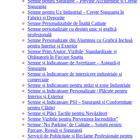
Semne pentru Siguranțe – Previne Accidentele și Crește
Siguranța
Semne pentru Uz Industrial – Crește Siguranța în
Fabrici și Depozite
Semne Personalizabile de Înaltă Calitate
Semne personalizate cu design unic și grafică
profesională
Semne Personalizate din Aluminiu cu Grafică Inclusă
pentru Interior și Exterior
Semne Prim Ajutor: Vizibile, Standardizate și
Obligatorii în Fiecare Spațiu
Semne și Indicatoare de Avertizare – Asigură-ți
Siguranța
Semne si Indicatoare de interzicere industriale si
comerciale
Semne şi Indicatoare pentru străzi şi zone Industriale
Semne si Indicatoare Personalizate | Plăcuțe pentru
Interior și Exterior
Semne și Indicatoare PSI – Siguranță și Conformitate
pentru Clădiri
Semne și Plăci Tactile pentru Nevăzători
Semne Vizibile pentru Prevenirea Incendiilor”
Semne ‘No Parking’ de Calitate – Soluții pentru
Parcare, Reguli și Siguranță
Servicii de Publicitate și Reclame Profesionale pentru