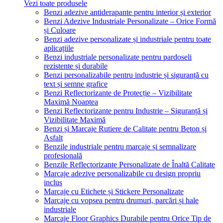
Vezi toate produsele
Benzi adezive antiderapante pentru interior și exterior
Benzi Adezive Industriale Personalizate – Orice Formă
și Culoare
Benzi adezive personalizate și industriale pentru toate
aplicațiile
Benzi industriale personalizate pentru pardoseli
rezistente și durabile
Benzi personalizabile pentru industrie și siguranță cu
text și semne grafice
Benzi Reflectorizante de Protecție – Vizibilitate
Maximă Noaptea
Benzi Reflectorizante pentru Industrie – Siguranță și
Vizibilitate Maximă
Benzi și Marcaje Rutiere de Calitate pentru Beton și
Asfalt
Benzile industriale pentru marcaje și semnalizare
profesională
Benzile Reflectorizante Personalizate de Înaltă Calitate
Marcaje adezive personalizabile cu design propriu
inclus
Marcaje cu Etichete și Stickere Personalizate
Marcaje cu vopsea pentru drumuri, parcări și hale
industriale
Marcaje Floor Graphics Durabile pentru Orice Tip de