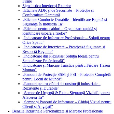
Firme
Signalistica Interior și Exterior
„Etichete ADR și de Securitate – Protecție și
Conformitate Garantată
„Etichete Conducte Durabile – Identificare Rapidă și
Siguranță în Industria Ta”
„Etichete pentru cabluri – Organizare rapidă și
identificare ușoară a firelor”
„Indicatoare de Informare Profesionale – Soluții pentru
Orice Spațiu”
„Indicatoare de Interzicere – Protejează Siguranța și
Respectă Regulile”
„Indicatoare din Plexiglas: Soluția Ideală pentru
Semnalizare Profesională”
„Indicatoare și Marcaje Turistice pentru Fiecare Traseu
Montan”
„Panouri de Protecție SSM și PSI – Protecție Completă
pentru Locul de Muncă”
„Panouri pentru clădiri și construcții industriale –
Rezistente și Durabile”
„Semne de Urgență & Exit – Siguranță Vizibilă pentru
Afacerea Ta”
„Semne și Panouri de Informare – Ghidaj Vizual pentru
Clienți și Angajați”
Benzile Industriale Personalizate și Marcaje Profesionale