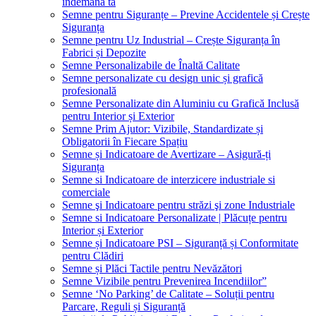
îndemâna ta
Semne pentru Siguranțe – Previne Accidentele și Crește
Siguranța
Semne pentru Uz Industrial – Crește Siguranța în
Fabrici și Depozite
Semne Personalizabile de Înaltă Calitate
Semne personalizate cu design unic și grafică
profesională
Semne Personalizate din Aluminiu cu Grafică Inclusă
pentru Interior și Exterior
Semne Prim Ajutor: Vizibile, Standardizate și
Obligatorii în Fiecare Spațiu
Semne și Indicatoare de Avertizare – Asigură-ți
Siguranța
Semne si Indicatoare de interzicere industriale si
comerciale
Semne şi Indicatoare pentru străzi şi zone Industriale
Semne si Indicatoare Personalizate | Plăcuțe pentru
Interior și Exterior
Semne și Indicatoare PSI – Siguranță și Conformitate
pentru Clădiri
Semne și Plăci Tactile pentru Nevăzători
Semne Vizibile pentru Prevenirea Incendiilor”
Semne ‘No Parking’ de Calitate – Soluții pentru
Parcare, Reguli și Siguranță