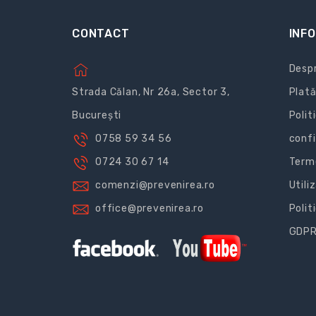
CONTACT
INFO
Despr
Strada Călan, Nr 26a, Sector 3,
Plată
București
Polit
0758 59 34 56
confi
0724 30 67 14
Terme
comenzi@prevenirea.ro
Utili
office@prevenirea.ro
Polit
GDP