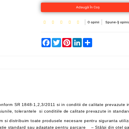
Adaugă În Coş
0 opinii
Spune-ţi opini
Facebook
Twitter
Pinterest
LinkedIn
Share
indicatoarelor rutiere respecta formele, dimensiunile, tolerantele si conditiile de ca
tie standard sau adaptate pentru parcare – Stâlpi din oțel ga