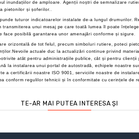
l pentru a
a asigura siguranța pietonilor și șoferilor..
 a-și asigura siguranța și confortul.
Asocierea sa cu marcajele rutiere reglementate face posibilă garantarea unor amenajări conforme și sigure.
utilizate pentru a crea noi tipuri de intervenții potrivite atât pentru 
nt guvernate de
proceduri de calitate pentru a garanta instalarea conform reguli
TE-AR MAI PUTEA INTERESA ȘI