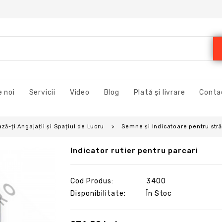
 noi
Servicii
Video
Blog
Plată și livrare
Conta
ză-ți Angajații și Spațiul de Lucru
Semne şi Indicatoare pentru străz
Indicator rutier pentru parcari
Cod Produs:
3400
Disponibilitate:
În Stoc