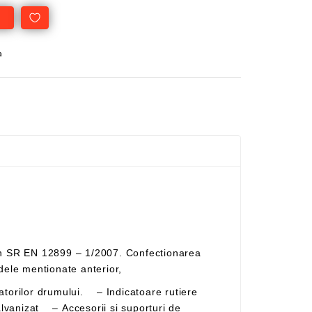
a
litate prevazute in standardele mentionate anterior,
lvanizat – Accesorii și suporturi de