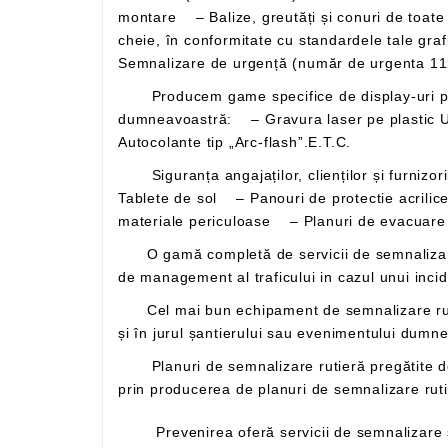
montare – Balize, greutăți și conuri de toate tipurile. Încredințează-ne proiectele tale speciale și ne vom asigura că î
cheie, în conformitate cu standardele tale grafice. – Nume de străzi standard sau personalizate – Intrări în oraș – Semnalizare in spatii publice –
Semnalizare de urgență (număr de urgenta 11
Producem game specifice de display-uri pentru sectoarele minier, spitalicesc, electric si industrial. Avem produsul potrivit pentru a satisface cerințele
dumneavoastră: – Gravura laser pe plastic U
Autocolante tip „Arc-flash”.E.T.C.
Siguranța angajaților, clienților și furnizorilor dvs. este primordială. Oferim o gama de produse pe care le putem adapta nevoilor dumneavoastra. –
Tablete de sol – Panouri de protectie acrili
materiale periculoase – Planuri de evacuare 
O gamă completă de servicii de semnalizare rutieră - De la proiectarea unui plan de semnalizare rutiera, la montarea indicatoarelor, pasand la masurile
Cel mai bun echipament de semnalizare rutieră - Profesioniștii noștri în semne rutiere au echipamentul necesar pentru a menține zona în siguranță în
și în jurul șantierului sau evenimentului du
Planuri de semnalizare rutieră pregătite de inginerii noștri - Echipa de inginerie și proiectare noastră pune creativitatea și expertiza la dispoziția dvs.
Prevenirea oferă servicii de semnalizare și control al traficului pentru a răspunde tuturor nevoilor dumneavoastră, de exemplu în jurul unui șantier, în