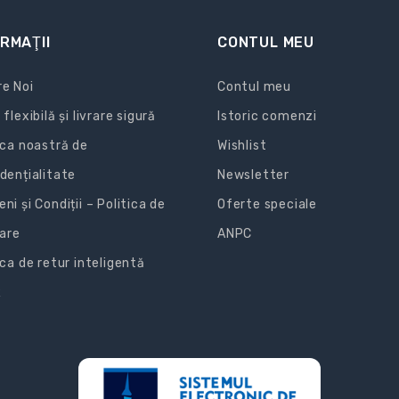
RMAŢII
CONTUL MEU
e Noi
Contul meu
 flexibilă și livrare sigură
Istoric comenzi
ica noastră de
Wishlist
dențialitate
Newsletter
ni și Condiții – Politica de
Oferte speciale
zare
ANPC
ica de retur inteligentă
R