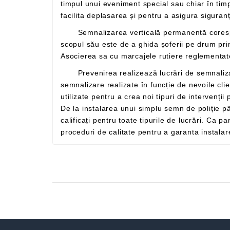
timpul unui eveniment special sau chiar în timpul inundațiilor de amploare. Agenții noștri de semnalizare rutieră au pregătirea și echipamentu
facilita deplasarea și pentru 
Semnalizarea verticală permanentă corespunde tuturor indicatoarelor instalate de-a lungul drumurilor. Reunind poliția și indicatoarele de direcție,
scopul său este de a ghida șoferii pe drum prin transmiterea unui mesaj pe care toată lumea îl poate înțelege pentru
Prevenirea realizează lucrări de semnalizare orizontală de tot felul, precum simboluri rutiere, poteci pietonale, piste pentru biciclete și pietoni, scris și
semnalizare realizate în funcție de nevoile clienților.Nevoile actuale duc la actualizări continue privind materialele și varietatea de produse care vor fi
De la instalarea unui simplu semn de poliție până la instalarea unui portal de autostradă, echipele noastre sunt formate din instalatori competenți și
calificați pentru toate tipurile de lucrări. Ca parte a certificării noastre ISO 9001, serviciile noastre de instalare de semnalizare verticală su