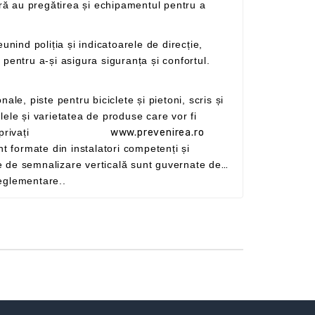
administrațiile publice, cât și pentru clienții privați
www.prevenirea.ro
lor tehnicii și în conformitate cu cerințele de reglementare..