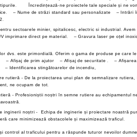
ți oferim o soluție de calitate, la
2.
V imprimare direct pe material. – Gravura laser pe oțel ino
ce – Afișaj de prim ajutor – Afișaj de securitate . – Afișar
– Identificarea stingătoarelor de incendiu,
de management al traficului in cazul unui incident, ne ocupam de tot.
mneavoastră.
prin producerea de planuri de semnalizare rutieră care minimizează obstacolele și maximizează traficul.