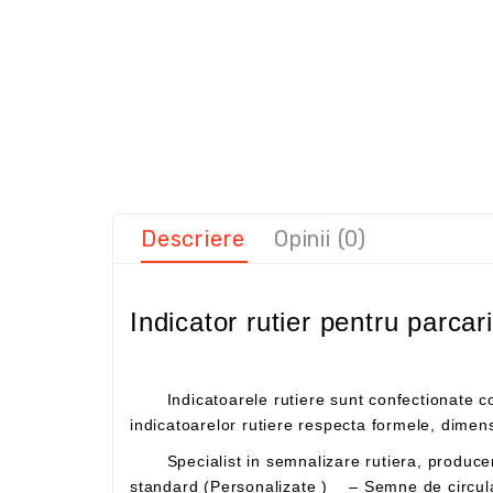
Descriere
Opinii (0)
Indicator rutier pentru parcari
Indicatoarele rutiere sunt confectionate conform SR 1848-1,2,3/2011 si in conditii de calitate prevazute in SR EN 12899 – 1/2007. Confectionarea
Specialist in semnalizare rutiera, producem si distribuim toate produsele necesare pentru siguranta utilizatorilor drumului. – Indicatoare rutiere
standard (Personalizate ) – Semne de circula