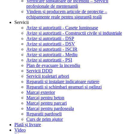
Verificare stingătoare de incendiu – Servicii
profesionale de mentenanță
Vindem și producem articole de protecție –
echipamente reale pentru siguranță reală
Servicii
Avize si autorizatii - Casete luminoase
Avize si autorizatii - Constructii civile si industriale
Avize si autorizatii - DSP
Avize si autorizatii - DSV
Avize si autorizatii - ISCIR
Avize si autorizatii - Mediu
Avize si autorizatii - PSI
Plan de evacuare la incendiu
Servicii DDD
Servicii toaletari arbori
Reparatii si instalare indicatoare rutiere
Reparatii si schimbari geamuri si oglinzi
Marcaj exterior
Marcaj pentru beton
Marcaj pentru parcari
Marcaj pentru pardoseala
Reparatii pardoseli
Curs de prim ajutor
Plată și livrare
Video