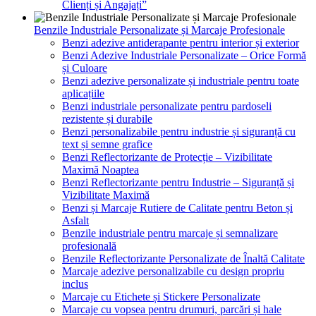
Clienți și Angajați”
Benzile Industriale Personalizate și Marcaje Profesionale
Benzi adezive antiderapante pentru interior și exterior
Benzi Adezive Industriale Personalizate – Orice Formă
și Culoare
Benzi adezive personalizate și industriale pentru toate
aplicațiile
Benzi industriale personalizate pentru pardoseli
rezistente și durabile
Benzi personalizabile pentru industrie și siguranță cu
text și semne grafice
Benzi Reflectorizante de Protecție – Vizibilitate
Maximă Noaptea
Benzi Reflectorizante pentru Industrie – Siguranță și
Vizibilitate Maximă
Benzi și Marcaje Rutiere de Calitate pentru Beton și
Asfalt
Benzile industriale pentru marcaje și semnalizare
profesională
Benzile Reflectorizante Personalizate de Înaltă Calitate
Marcaje adezive personalizabile cu design propriu
inclus
Marcaje cu Etichete și Stickere Personalizate
Marcaje cu vopsea pentru drumuri, parcări și hale