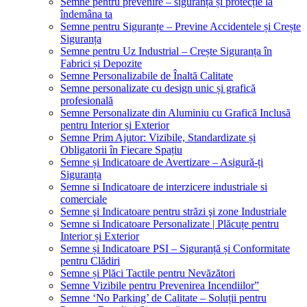
Semne pentru prevenire – siguranță și protecție la
îndemâna ta
Semne pentru Siguranțe – Previne Accidentele și Crește
Siguranța
Semne pentru Uz Industrial – Crește Siguranța în
Fabrici și Depozite
Semne Personalizabile de Înaltă Calitate
Semne personalizate cu design unic și grafică
profesională
Semne Personalizate din Aluminiu cu Grafică Inclusă
pentru Interior și Exterior
Semne Prim Ajutor: Vizibile, Standardizate și
Obligatorii în Fiecare Spațiu
Semne și Indicatoare de Avertizare – Asigură-ți
Siguranța
Semne si Indicatoare de interzicere industriale si
comerciale
Semne şi Indicatoare pentru străzi şi zone Industriale
Semne si Indicatoare Personalizate | Plăcuțe pentru
Interior și Exterior
Semne și Indicatoare PSI – Siguranță și Conformitate
pentru Clădiri
Semne și Plăci Tactile pentru Nevăzători
Semne Vizibile pentru Prevenirea Incendiilor”
Semne ‘No Parking’ de Calitate – Soluții pentru