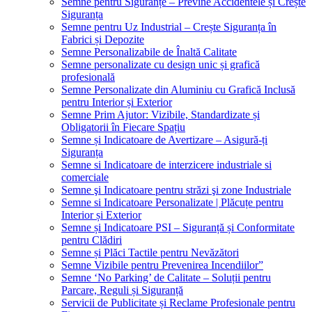
Semne pentru Siguranțe – Previne Accidentele și Crește
Siguranța
Semne pentru Uz Industrial – Crește Siguranța în
Fabrici și Depozite
Semne Personalizabile de Înaltă Calitate
Semne personalizate cu design unic și grafică
profesională
Semne Personalizate din Aluminiu cu Grafică Inclusă
pentru Interior și Exterior
Semne Prim Ajutor: Vizibile, Standardizate și
Obligatorii în Fiecare Spațiu
Semne și Indicatoare de Avertizare – Asigură-ți
Siguranța
Semne si Indicatoare de interzicere industriale si
comerciale
Semne şi Indicatoare pentru străzi şi zone Industriale
Semne si Indicatoare Personalizate | Plăcuțe pentru
Interior și Exterior
Semne și Indicatoare PSI – Siguranță și Conformitate
pentru Clădiri
Semne și Plăci Tactile pentru Nevăzători
Semne Vizibile pentru Prevenirea Incendiilor”
Semne ‘No Parking’ de Calitate – Soluții pentru
Parcare, Reguli și Siguranță
Servicii de Publicitate și Reclame Profesionale pentru