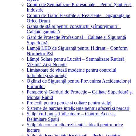
Conuri de Semnalizare Profesionale – Pentru Șantier și
Industrie
Conuri de Trafic Flexibile și Rezistente – Siguranță pe
Orice Drum
Gama de stâlpi pentru construcții și împrejmuiri –
Calitate garantată
Gard de Protecție Profesional – Calitate și Siguranță
Superioară
Lampă LED de Siguranță pentru Hidrant – Conform
Normelor PSI
Lămpi Solare pentru Lucrări – Semnalizare Rutieră
Vizibilă Zi și Noapte
Limitatoare de viteză moderne pentru controlul
traficului și siguranță
Oglinzi de Siguranță pentru Prevenirea Accidentelor și
Furturilor
Parapete și Garduri de Protecție – Calitate Superioară și
Montaj Rapid
Protectii pentru perete si coltare pentru stalpi
Sisteme de parcare inteligente pentru afaceri si parcari
Stâlpi cu Lanț și Indicatoare – Control Acces și
Delimitare Spații
Stâlpi de construcție rezistenți – Ideali pentru orice
lucrare
Stâlpi de Evenimente Rezistenți – Perfecți pentru