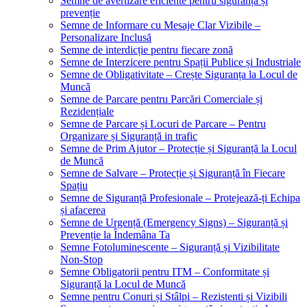
Semne de avertizare eficiente pentru siguranță și
prevenție
Semne de Informare cu Mesaje Clar Vizibile –
Personalizare Inclusă
Semne de interdicție pentru fiecare zonă
Semne de Interzicere pentru Spații Publice și Industriale
Semne de Obligativitate – Crește Siguranța la Locul de
Muncă
Semne de Parcare pentru Parcări Comerciale și
Rezidențiale
Semne de Parcare și Locuri de Parcare – Pentru
Organizare și Siguranță in trafic
Semne de Prim Ajutor – Protecție și Siguranță la Locul
de Muncă
Semne de Salvare – Protecție și Siguranță în Fiecare
Spațiu
Semne de Siguranță Profesionale – Protejează-ți Echipa
și afacerea
Semne de Urgență (Emergency Signs) – Siguranță și
Prevenție la Îndemâna Ta
Semne Fotoluminescente – Siguranță și Vizibilitate
Non-Stop
Semne Obligatorii pentru ITM – Conformitate și
Siguranță la Locul de Muncă
Semne pentru Conuri și Stâlpi – Rezistenti și Vizibili