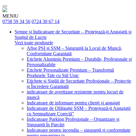
MENIU
0758 59 34 56
0724 30 67 14
Semne și Indicatoare de Securitate – Protejează-ți Angajații și
Spațiul de Lucru
Vezi toate produsele
Afișe PSI și SSM – Siguranță la Locul de Muncă,
Conformitate Garantată
Etichete Aluminiu Premium – Durabile, Profesionale și
Personalizabile
Etichete Personalizate Premium – Transformă
Produsele Tale cu Stil Unic
Etichete și Sigilii de Securitate Profesionale – Protecție
și Încredere Garantată
indicatoare de avertizare rezistente pentru locuri de
muncă
Indicatoare de informare pentru clienți și angajați
Indicatoare de Obligație SSM – Protejează-ți Angajații
cu Semnalizare Corectă”
Indicatoare Parking Profesionale – Organizare și
Siguranță în Parcări
Indicatoare pentru incendiu – siguranță și conformitate
pentru prevenirea ta