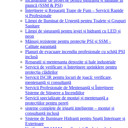
Încălțăminte de protecție pentru siguranță și sănătate în
muncă (SSM & PSI)
Întreținere și Reparații Trape de Fum – Servicii Rapide
și Profesionale
Lămpi de Iluminat de Urgență pentru Toalete și Grupuri
Sanitare
Lămpi de siguranță pentru ieșiri și hidranti cu LED și
neon
Mănuși rezistente pentru protecție PSI și SSM –
Calitate garantată
Planuri de evacuare incendiu profesionale cu schiță PSI
inclusă
Reparatii si mentenanta depozite si hale industriale
Servicii de verificare și întreținere sprinklere pentru
protecția clădirilor
Servicii ISCIR pentru locuri de joacă: verificare,
mentenanță și consultanță
Servicii Profesionale de Mentenanță și Întreținere
Sisteme de Stingere a Incendiilor
Servicii specializate de montaj și mentenanță a
protecțiilor pentru pereți
sisteme complete de irigații inteligente – montaj și
consultanță inclusă
Sisteme de Iluminare Hidranti pentru Spații Interioare și
Exterioare