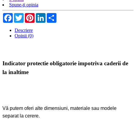
Spune-ţi opinia
Facebook
Twitter
Pinterest
LinkedIn
Share
Descriere
Opinii (0)
Indicator protectie obligatorie impotriva caderii de
la inaltime
Vă putem oferi alte dimensiuni, materiale sau modele
separat la cerere.