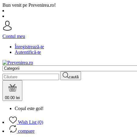
Bun venit pe Prevenirea.ro!
Contul meu
Înregistrează-te
Autentifică-te
caută
0
0.00 lei
Coșul este gol!
Wish List (0)
compare