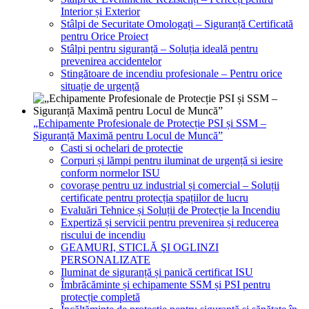
Interior și Exterior
Stâlpi de Securitate Omologați – Siguranță Certificată
pentru Orice Proiect
Stâlpi pentru siguranță – Soluția ideală pentru
prevenirea accidentelor
Stingătoare de incendiu profesionale – Pentru orice
situație de urgență
„Echipamente Profesionale de Protecție PSI și SSM –
Siguranță Maximă pentru Locul de Muncă”
Casti si ochelari de protectie
Corpuri și lămpi pentru iluminat de urgență si iesire
conform normelor ISU
covorașe pentru uz industrial și comercial – Soluții
certificate pentru protecția spațiilor de lucru
Evaluări Tehnice și Soluții de Protecție la Incendiu
Expertiză și servicii pentru prevenirea și reducerea
riscului de incendiu
GEAMURI, STICLĂ ŞI OGLINZI
PERSONALIZATE
Iluminat de siguranță și panică certificat ISU
Îmbrăcăminte și echipamente SSM și PSI pentru
protecție completă