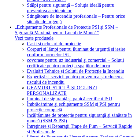
Stâlpi pentru siguranță – Soluția ideală pentru
prevenirea accidentelor
Stingătoare de incendiu profesionale – Pentru orice
situație de urgență
„Echipamente Profesionale de Protecție PSI și SSM –
Siguranță Maximă pentru Locul de Muncă”
Vezi toate produsele
Casti si ochelari de protectie
Corpuri și lămpi pentru iluminat de urgență si iesire
conform normelor ISU
covorașe pentru uz industrial și comercial – Soluții
certificate pentru protecția spațiilor de lucru
Evaluări Tehnice și Soluții de Protecție la Incendiu
Expertiză și servicii pentru prevenirea și reducerea
riscului de incendiu
GEAMURI, STICLĂ ŞI OGLINZI
PERSONALIZATE
Iluminat de siguranță și panică certificat ISU
Îmbrăcăminte și echipamente SSM și PSI pentru
protecție completă
Încălțăminte de protecție pentru siguranță și sănătate în
muncă (SSM & PSI)
Întreținere și Reparații Trape de Fum – Servicii Rapide
și Profesionale