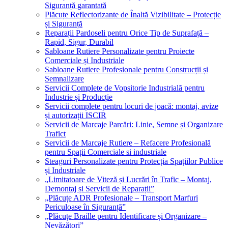
Siguranță garantată
Plăcuțe Reflectorizante de Înaltă Vizibilitate – Protecție
și Siguranță
Reparații Pardoseli pentru Orice Tip de Suprafață –
Rapid, Sigur, Durabil
Sabloane Rutiere Personalizate pentru Proiecte
Comerciale și Industriale
Sabloane Rutiere Profesionale pentru Construcții și
Semnalizare
Servicii Complete de Vopsitorie Industrială pentru
Industrie și Producție
Servicii complete pentru locuri de joacă: montaj, avize
și autorizații ISCIR
Servicii de Marcaje Parcări: Linie, Semne și Organizare
Trafict
Servicii de Marcaje Rutiere – Refacere Profesională
pentru Spații Comerciale si industriale
Steaguri Personalizate pentru Protecția Spațiilor Publice
și Industriale
„Limitatoare de Viteză și Lucrări în Trafic – Montaj,
Demontaj și Servicii de Reparații”
„Plăcuțe ADR Profesionale – Transport Marfuri
Periculoase în Siguranță”
„Plăcuțe Braille pentru Identificare și Organizare –
Nevăzători”