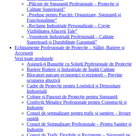
„Plăcuțe de Siguranță Profesionale – Protecție și
Calitate Superioară”
„Produse pentru Parcări: Organizare, Siguranță și
Funcționalitate”
„Reclame Industriale Personalizate – Crește
Vizibilitatea Afacerii Tale”
„Vopsitorie Industrială Profesională – Calitate
Superioară și Durabilitate Garantată”
Echipamente Profesionale de Protecție – Stâlpi, Bariere și
Accesorii
Vezi toate produsele
Asigură-ți Bunurile cu Soluții Profesionale de Protecție
Bariere Rutiere și Industriale de Înaltă Calitate
Blocatori parcare economici și rezistenți – Previne
ocuparea abuzivă
Cadre de Protecție pentru Logistică și Depozitare
Industrială
Colțare și Panouri de Protecție pentru Siguranță
Confecții Metalice Profesionale pentru Construcții și
Industrie
Conuri de semnalizare pentru trafic și șantiere – livrare
rapidă
Conuri de Semnalizare Profesionale – Pentru Șantier și
Industrie
Conuri de Trafic Flexibile și Rezistente – Siguranță pe