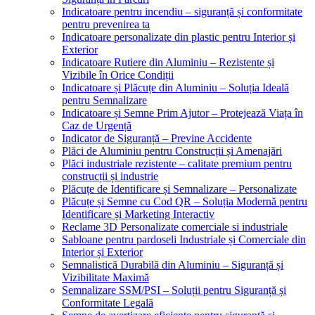
Indicatoare pentru incendiu – siguranță și conformitate
pentru prevenirea ta
Indicatoare personalizate din plastic pentru Interior și
Exterior
Indicatoare Rutiere din Aluminiu – Rezistente și
Vizibile în Orice Condiții
Indicatoare și Plăcuțe din Aluminiu – Soluția Ideală
pentru Semnalizare
Indicatoare și Semne Prim Ajutor – Protejează Viața în
Caz de Urgență
Indicator de Siguranță – Previne Accidente
Plăci de Aluminiu pentru Construcții și Amenajări
Plăci industriale rezistente – calitate premium pentru
construcții și industrie
Plăcuțe de Identificare și Semnalizare – Personalizate
Plăcuțe și Semne cu Cod QR – Soluția Modernă pentru
Identificare și Marketing Interactiv
Reclame 3D Personalizate comerciale si industriale
Sabloane pentru pardoseli Industriale și Comerciale din
Interior și Exterior
Semnalistică Durabilă din Aluminiu – Siguranță și
Vizibilitate Maximă
Semnalizare SSM/PSI – Soluții pentru Siguranță și
Conformitate Legală