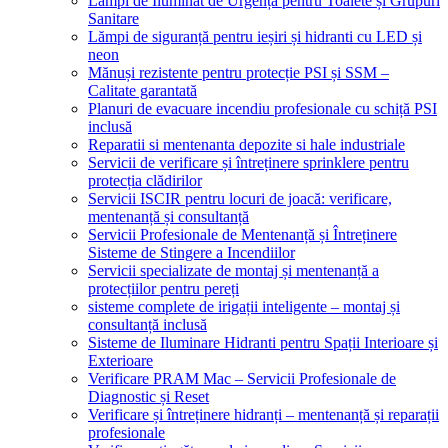
Lămpi de Iluminat de Urgență pentru Toalete și Grupuri
Sanitare
Lămpi de siguranță pentru ieșiri și hidranti cu LED și
neon
Mănuși rezistente pentru protecție PSI și SSM –
Calitate garantată
Planuri de evacuare incendiu profesionale cu schiță PSI
inclusă
Reparatii si mentenanta depozite si hale industriale
Servicii de verificare și întreținere sprinklere pentru
protecția clădirilor
Servicii ISCIR pentru locuri de joacă: verificare,
mentenanță și consultanță
Servicii Profesionale de Mentenanță și Întreținere
Sisteme de Stingere a Incendiilor
Servicii specializate de montaj și mentenanță a
protecțiilor pentru pereți
sisteme complete de irigații inteligente – montaj și
consultanță inclusă
Sisteme de Iluminare Hidranti pentru Spații Interioare și
Exterioare
Verificare PRAM Mac – Servicii Profesionale de
Diagnostic și Reset
Verificare și întreținere hidranți – mentenanță și reparații
profesionale