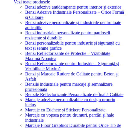
Vezi toate produsele
Benzi adezive antiderapante pentru interior și exterior
Benzi Adezive Industriale Personalizate – Orice Formă
și Culoare
Benzi adezive personalizate și industriale pentru toate
aplicațiile
Benzi industriale personalizate pentru pardoseli
rezistente și durabile
Benzi personalizabile pentru industrie și siguranță cu
text și semne grafice
Benzi Reflectorizante de Protecție – Vizibilitate
Maximă Noaptea
Benzi Reflectorizante pentru Industrie – Siguranță și
Vizibilitate Maximă
Benzi și Marcaje Rutiere de Calitate pentru Beton și
Asfalt
Benzile industriale pentru marcaje și semnalizare
profesională
Benzile Reflectorizante Personalizate de Înaltă Calitate
Marcaje adezive personalizabile cu design propriu
inclus
Marcaje cu Etichete și Stickere Personalizate
Marcaje cu vopsea pentru drumuri, parcări și hale
industriale
Marcaje Floor Graphics Durabile pentru Orice Tip de