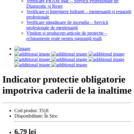
Verificare PRAM Mac – Servicii Profesionale de
Diagnostic și Reset
Verificare și întreținere hidranți – mentenanță și reparații
profesionale
Verificare stingătoare de incendiu – Servicii
profesionale de mentenanță
Vindem și producem articole de protecție –
echipamente reale pentru siguranță reală
Indicator protectie obligatorie
impotriva caderii de la inaltime
Cod produs:
3518
Disponibilitate:
În Stoc
6.79 lei