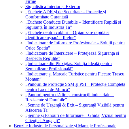
Firme
Signalistica Interior și Exterior
„Etichete ADR și de Securitate – Protecție și
Conformitate Garantată
„Etichete Conducte Durabile – Identificare Rapidă și
Siguranță în Industria Ta”
„Etichete pentru cabluri – Organizare rapidă și
identificare ușoară a firelor”
„Indicatoare de Informare Profesionale – Soluții pentru
Orice Spațiu”
„Indicatoare de Interzicere – Protejează Siguranța și
Respectă Regulile”
„Indicatoare din Plexiglas: Soluția Ideală pentru
Semnalizare Profesională”
„Indicatoare și Marcaje Turistice pentru Fiecare Traseu
Montan”
„Panouri de Protecție SSM și PSI – Protecție Completă
pentru Locul de Muncă”
„Panouri pentru clădiri și construcții industriale –
Rezistente și Durabile”
„Semne de Urgență & Exit – Siguranță Vizibilă pentru
Afacerea Ta”
„Semne și Panouri de Informare – Ghidaj Vizual pentru
Clienți și Angajați”
Benzile Industriale Personalizate și Marcaje Profesionale