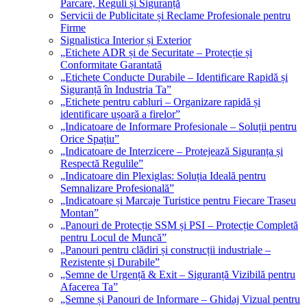
Parcare, Reguli și Siguranță
Servicii de Publicitate și Reclame Profesionale pentru
Firme
Signalistica Interior și Exterior
„Etichete ADR și de Securitate – Protecție și
Conformitate Garantată
„Etichete Conducte Durabile – Identificare Rapidă și
Siguranță în Industria Ta”
„Etichete pentru cabluri – Organizare rapidă și
identificare ușoară a firelor”
„Indicatoare de Informare Profesionale – Soluții pentru
Orice Spațiu”
„Indicatoare de Interzicere – Protejează Siguranța și
Respectă Regulile”
„Indicatoare din Plexiglas: Soluția Ideală pentru
Semnalizare Profesională”
„Indicatoare și Marcaje Turistice pentru Fiecare Traseu
Montan”
„Panouri de Protecție SSM și PSI – Protecție Completă
pentru Locul de Muncă”
„Panouri pentru clădiri și construcții industriale –
Rezistente și Durabile”
„Semne de Urgență & Exit – Siguranță Vizibilă pentru
Afacerea Ta”
„Semne și Panouri de Informare – Ghidaj Vizual pentru