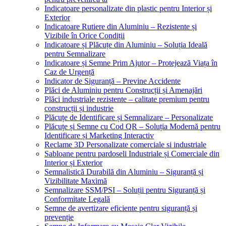
Indicatoare personalizate din plastic pentru Interior și
Exterior
Indicatoare Rutiere din Aluminiu – Rezistente și
Vizibile în Orice Condiții
Indicatoare și Plăcuțe din Aluminiu – Soluția Ideală
pentru Semnalizare
Indicatoare și Semne Prim Ajutor – Protejează Viața în
Caz de Urgență
Indicator de Siguranță – Previne Accidente
Plăci de Aluminiu pentru Construcții și Amenajări
Plăci industriale rezistente – calitate premium pentru
construcții și industrie
Plăcuțe de Identificare și Semnalizare – Personalizate
Plăcuțe și Semne cu Cod QR – Soluția Modernă pentru
Identificare și Marketing Interactiv
Reclame 3D Personalizate comerciale si industriale
Sabloane pentru pardoseli Industriale și Comerciale din
Interior și Exterior
Semnalistică Durabilă din Aluminiu – Siguranță și
Vizibilitate Maximă
Semnalizare SSM/PSI – Soluții pentru Siguranță și
Conformitate Legală
Semne de avertizare eficiente pentru siguranță și
prevenție