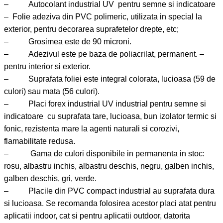
– Autocolant industrial UV pentru semne si indicatoare
– Folie adeziva din PVC polimeric, utilizata in special la
exterior, pentru decorarea suprafetelor drepte, etc;
– Grosimea este de 90 microni.
– Adezivul este pe baza de poliacrilat, permanent. –
pentru interior si exterior.
– Suprafata foliei este integral colorata, lucioasa (59 de
culori) sau mata (56 culori).
– Placi forex industrial UV industrial pentru semne si
indicatoare cu suprafata tare, lucioasa, bun izolator termic si
fonic, rezistenta mare la agenti naturali si corozivi,
flamabilitate redusa.
– Gama de culori disponibile in permanenta in stoc:
rosu, albastru inchis, albastru deschis, negru, galben inchis,
galben deschis, gri, verde.
– Placile din PVC compact industrial au suprafata dura
si lucioasa. Se recomanda folosirea acestor placi atat pentru
aplicatii indoor, cat si pentru aplicatii outdoor, datorita