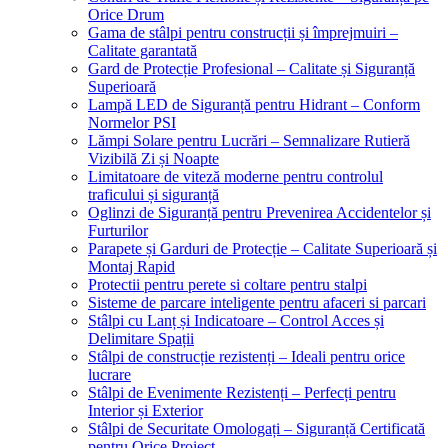
Orice Drum
Gama de stâlpi pentru construcții și împrejmuiri –
Calitate garantată
Gard de Protecție Profesional – Calitate și Siguranță
Superioară
Lampă LED de Siguranță pentru Hidrant – Conform
Normelor PSI
Lămpi Solare pentru Lucrări – Semnalizare Rutieră
Vizibilă Zi și Noapte
Limitatoare de viteză moderne pentru controlul
traficului și siguranță
Oglinzi de Siguranță pentru Prevenirea Accidentelor și
Furturilor
Parapete și Garduri de Protecție – Calitate Superioară și
Montaj Rapid
Protectii pentru perete si coltare pentru stalpi
Sisteme de parcare inteligente pentru afaceri si parcari
Stâlpi cu Lanț și Indicatoare – Control Acces și
Delimitare Spații
Stâlpi de construcție rezistenți – Ideali pentru orice
lucrare
Stâlpi de Evenimente Rezistenți – Perfecți pentru
Interior și Exterior
Stâlpi de Securitate Omologați – Siguranță Certificată
pentru Orice Proiect