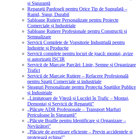
și Siguranță
Reparații Pardoseli pentru Orice Tip de Suprafață –
Rapid, Sigur, Durabil
Sabloane Rutiere Personalizate pentru Proiecte
Comerciale și Industriale
Sabloane Rutiere Profesionale pentru Construcții și
Semnalizare
Servicii Complete de Vopsitorie Industrială pentru
Industrie și Producție
Servicii complete pentru locuri de joacă: montaj, avize
și autorizații ISCIR
Servicii de Marcaje Parcări: Linie, Semne și Organizare
Trafict
Servicii de Marcaje Rutiere – Refacere Profesională
pentru Spații Comerciale si industriale
Steaguri Personalizate pentru Protecția Spațiilor Publice
și Industriale
„Limitatoare de Viteză și Lucrări în Trafic – Montaj,
Demontaj și Servicii de Reparații”
„Plăcuțe ADR Profesionale – Transport Marfuri
Periculoase în Siguranță”
„Plăcuțe Braille pentru Identificare și Organizare –
Nevăzători”
„Plăcuțe de avertizare eficiente – Previn accidentele și
protejează echipa!”