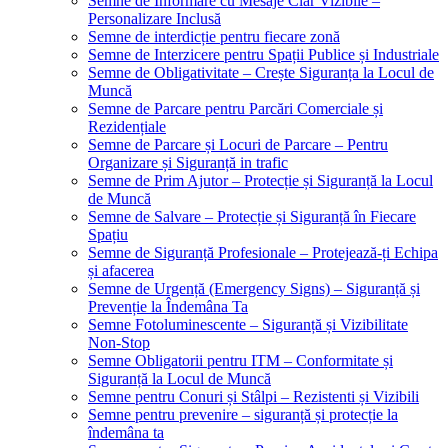
Semne de Informare cu Mesaje Clar Vizibile –
Personalizare Inclusă
Semne de interdicție pentru fiecare zonă
Semne de Interzicere pentru Spații Publice și Industriale
Semne de Obligativitate – Crește Siguranța la Locul de
Muncă
Semne de Parcare pentru Parcări Comerciale și
Rezidențiale
Semne de Parcare și Locuri de Parcare – Pentru
Organizare și Siguranță in trafic
Semne de Prim Ajutor – Protecție și Siguranță la Locul
de Muncă
Semne de Salvare – Protecție și Siguranță în Fiecare
Spațiu
Semne de Siguranță Profesionale – Protejează-ți Echipa
și afacerea
Semne de Urgență (Emergency Signs) – Siguranță și
Prevenție la Îndemâna Ta
Semne Fotoluminescente – Siguranță și Vizibilitate
Non-Stop
Semne Obligatorii pentru ITM – Conformitate și
Siguranță la Locul de Muncă
Semne pentru Conuri și Stâlpi – Rezistenti și Vizibili
Semne pentru prevenire – siguranță și protecție la
îndemâna ta