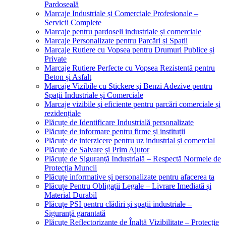
Pardoseală
Marcaje Industriale și Comerciale Profesionale –
Servicii Complete
Marcaje pentru pardoseli industriale și comerciale
Marcaje Personalizate pentru Parcări și Spații
Marcaje Rutiere cu Vopsea pentru Drumuri Publice și
Private
Marcaje Rutiere Perfecte cu Vopsea Rezistentă pentru
Beton și Asfalt
Marcaje Vizibile cu Stickere și Benzi Adezive pentru
Spații Industriale și Comerciale
Marcaje vizibile și eficiente pentru parcări comerciale și
rezidențiale
Plăcuțe de Identificare Industrială personalizate
Plăcuțe de informare pentru firme și instituții
Plăcuțe de interzicere pentru uz industrial și comercial
Plăcuțe de Salvare și Prim Ajutor
Plăcuțe de Siguranță Industrială – Respectă Normele de
Protecția Muncii
Plăcuțe informative și personalizate pentru afacerea ta
Plăcuțe Pentru Obligații Legale – Livrare Imediată și
Material Durabil
Plăcuțe PSI pentru clădiri și spații industriale –
Siguranță garantată
Plăcuțe Reflectorizante de Înaltă Vizibilitate – Protecție