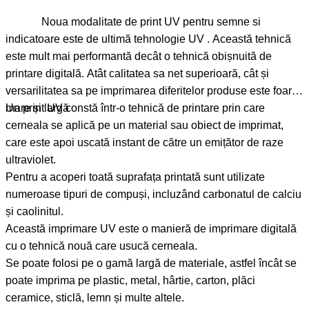
Noua modalitate de print UV pentru semne si
indicatoare este de ultimă tehnologie UV . Această tehnică
este mult mai performantă decât o tehnică obișnuită de
printare digitală. Atât calitatea sa net superioară, cât și
versarilitatea sa pe imprimarea diferitelor produse este foarte
mare și largă
Un print UV constă într-o tehnică de printare prin care
cerneala se aplică pe un material sau obiect de imprimat,
care este apoi uscată instant de către un emițător de raze
ultraviolet.
Pentru a acoperi toată suprafața printată sunt utilizate
numeroase tipuri de compuși, incluzând carbonatul de calciu
și caolinitul.
Această imprimare UV este o manieră de imprimare digitală
cu o tehnică nouă care usucă cerneala.
Se poate folosi pe o gamă largă de materiale, astfel încât se
poate imprima pe plastic, metal, hârtie, carton, plăci
ceramice, sticlă, lemn și multe altele.