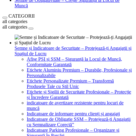
Semne de Obligativitate – Crește Siguranța la Locul de
Muncă
CATEGORII
all categories
all categories
Semne și Indicatoare de Securitate – Protejează-ți Angajații și
Spațiul de Lucru
Afișe PSI și SSM – Siguranță la Locul de Muncă,
Conformitate Garantată
Etichete Aluminiu Premium – Durabile, Profesionale și
Personalizabile
Etichete Personalizate Premium – Transformă
Produsele Tale cu Stil Unic
Etichete și Sigilii de Securitate Profesionale – Protecție
și Încredere Garantată
indicatoare de avertizare rezistente pentru locuri de
muncă
Indicatoare de informare pentru clienți și angajați
Indicatoare de Obligație SSM – Protejează-ți Angajații
cu Semnalizare Corectă”
Indicatoare Parking Profesionale – Organizare și
Siguranță în Parcări