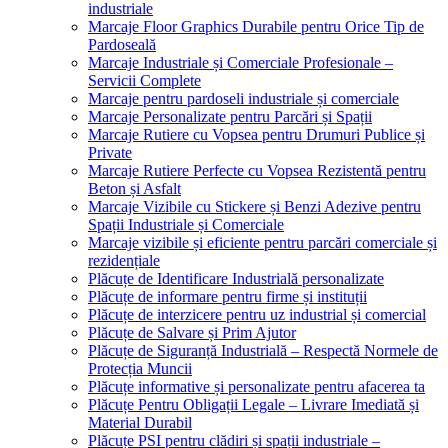
industriale
Marcaje Floor Graphics Durabile pentru Orice Tip de
Pardoseală
Marcaje Industriale și Comerciale Profesionale –
Servicii Complete
Marcaje pentru pardoseli industriale și comerciale
Marcaje Personalizate pentru Parcări și Spații
Marcaje Rutiere cu Vopsea pentru Drumuri Publice și
Private
Marcaje Rutiere Perfecte cu Vopsea Rezistentă pentru
Beton și Asfalt
Marcaje Vizibile cu Stickere și Benzi Adezive pentru
Spații Industriale și Comerciale
Marcaje vizibile și eficiente pentru parcări comerciale și
rezidențiale
Plăcuțe de Identificare Industrială personalizate
Plăcuțe de informare pentru firme și instituții
Plăcuțe de interzicere pentru uz industrial și comercial
Plăcuțe de Salvare și Prim Ajutor
Plăcuțe de Siguranță Industrială – Respectă Normele de
Protecția Muncii
Plăcuțe informative și personalizate pentru afacerea ta
Plăcuțe Pentru Obligații Legale – Livrare Imediată și
Material Durabil
Plăcuțe PSI pentru clădiri și spații industriale –