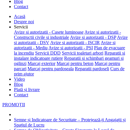
Blog
Contact
Acasă
Despre noi
Servicii
Avize si autorizatii - Casete luminoase
Avize si autorizatii -
Constructii civile si industriale
Avize si autorizatii - DSP
Avize
si autorizatii - DSV
Avize si autorizatii - ISCIR
Avize si
autorizatii - Mediu
Avize si autorizatii - PSI
Plan de evacuare
la incendiu
Servicii DDD
Servicii toaletari arbori
Reparatii si
instalare indicatoare rutiere
Reparatii si schimbari geamuri si
oglinzi
Marcaj exterior
Marcaj pentru beton
Marcaj pentru
parcari
Marcaj pentru pardoseala
Reparatii pardoseli
Curs de
prim ajutor
Video
Blog
Plată și livrare
Contact
PROMOȚII
Semne și Indicatoare de Securitate – Protejează-ți Angajații și
Spațiul de Lucru