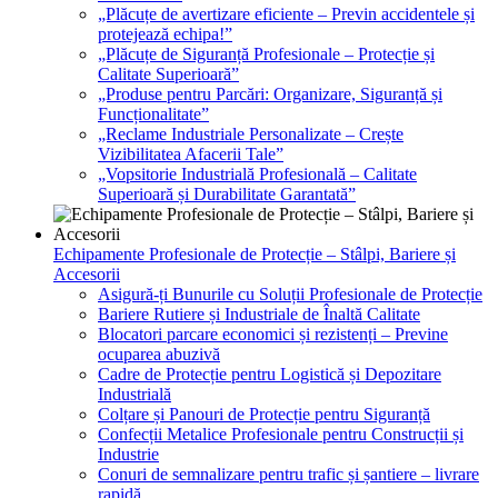
„Plăcuțe de avertizare eficiente – Previn accidentele și
protejează echipa!”
„Plăcuțe de Siguranță Profesionale – Protecție și
Calitate Superioară”
„Produse pentru Parcări: Organizare, Siguranță și
Funcționalitate”
„Reclame Industriale Personalizate – Crește
Vizibilitatea Afacerii Tale”
„Vopsitorie Industrială Profesională – Calitate
Superioară și Durabilitate Garantată”
Echipamente Profesionale de Protecție – Stâlpi, Bariere și
Accesorii
Asigură-ți Bunurile cu Soluții Profesionale de Protecție
Bariere Rutiere și Industriale de Înaltă Calitate
Blocatori parcare economici și rezistenți – Previne
ocuparea abuzivă
Cadre de Protecție pentru Logistică și Depozitare
Industrială
Colțare și Panouri de Protecție pentru Siguranță
Confecții Metalice Profesionale pentru Construcții și
Industrie
Conuri de semnalizare pentru trafic și șantiere – livrare
rapidă