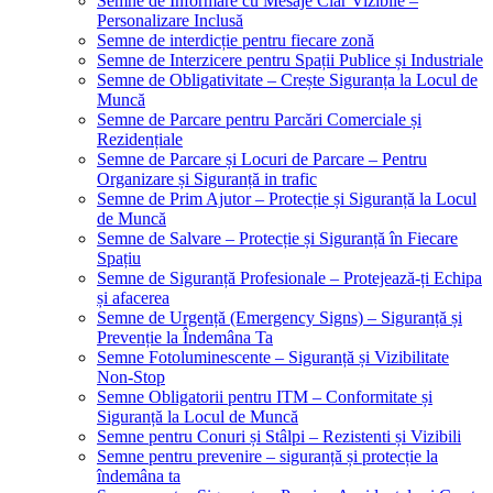
Semne de Informare cu Mesaje Clar Vizibile –
Personalizare Inclusă
Semne de interdicție pentru fiecare zonă
Semne de Interzicere pentru Spații Publice și Industriale
Semne de Obligativitate – Crește Siguranța la Locul de
Muncă
Semne de Parcare pentru Parcări Comerciale și
Rezidențiale
Semne de Parcare și Locuri de Parcare – Pentru
Organizare și Siguranță in trafic
Semne de Prim Ajutor – Protecție și Siguranță la Locul
de Muncă
Semne de Salvare – Protecție și Siguranță în Fiecare
Spațiu
Semne de Siguranță Profesionale – Protejează-ți Echipa
și afacerea
Semne de Urgență (Emergency Signs) – Siguranță și
Prevenție la Îndemâna Ta
Semne Fotoluminescente – Siguranță și Vizibilitate
Non-Stop
Semne Obligatorii pentru ITM – Conformitate și
Siguranță la Locul de Muncă
Semne pentru Conuri și Stâlpi – Rezistenti și Vizibili
Semne pentru prevenire – siguranță și protecție la
îndemâna ta