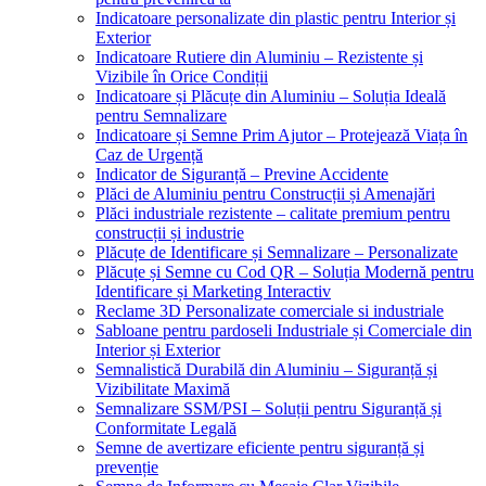
Indicatoare personalizate din plastic pentru Interior și
Exterior
Indicatoare Rutiere din Aluminiu – Rezistente și
Vizibile în Orice Condiții
Indicatoare și Plăcuțe din Aluminiu – Soluția Ideală
pentru Semnalizare
Indicatoare și Semne Prim Ajutor – Protejează Viața în
Caz de Urgență
Indicator de Siguranță – Previne Accidente
Plăci de Aluminiu pentru Construcții și Amenajări
Plăci industriale rezistente – calitate premium pentru
construcții și industrie
Plăcuțe de Identificare și Semnalizare – Personalizate
Plăcuțe și Semne cu Cod QR – Soluția Modernă pentru
Identificare și Marketing Interactiv
Reclame 3D Personalizate comerciale si industriale
Sabloane pentru pardoseli Industriale și Comerciale din
Interior și Exterior
Semnalistică Durabilă din Aluminiu – Siguranță și
Vizibilitate Maximă
Semnalizare SSM/PSI – Soluții pentru Siguranță și
Conformitate Legală
Semne de avertizare eficiente pentru siguranță și
prevenție