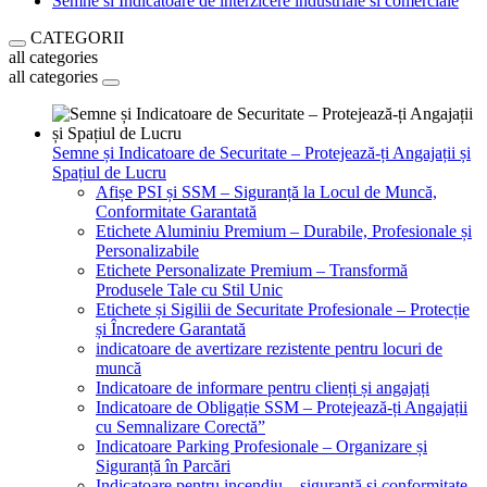
Semne si Indicatoare de interzicere industriale si comerciale
CATEGORII
all categories
all categories
Semne și Indicatoare de Securitate – Protejează-ți Angajații și
Spațiul de Lucru
Afișe PSI și SSM – Siguranță la Locul de Muncă,
Conformitate Garantată
Etichete Aluminiu Premium – Durabile, Profesionale și
Personalizabile
Etichete Personalizate Premium – Transformă
Produsele Tale cu Stil Unic
Etichete și Sigilii de Securitate Profesionale – Protecție
și Încredere Garantată
indicatoare de avertizare rezistente pentru locuri de
muncă
Indicatoare de informare pentru clienți și angajați
Indicatoare de Obligație SSM – Protejează-ți Angajații
cu Semnalizare Corectă”
Indicatoare Parking Profesionale – Organizare și
Siguranță în Parcări
Indicatoare pentru incendiu – siguranță și conformitate