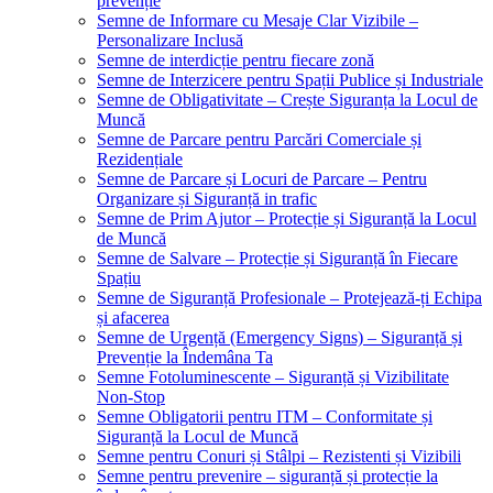
prevenție
Semne de Informare cu Mesaje Clar Vizibile –
Personalizare Inclusă
Semne de interdicție pentru fiecare zonă
Semne de Interzicere pentru Spații Publice și Industriale
Semne de Obligativitate – Crește Siguranța la Locul de
Muncă
Semne de Parcare pentru Parcări Comerciale și
Rezidențiale
Semne de Parcare și Locuri de Parcare – Pentru
Organizare și Siguranță in trafic
Semne de Prim Ajutor – Protecție și Siguranță la Locul
de Muncă
Semne de Salvare – Protecție și Siguranță în Fiecare
Spațiu
Semne de Siguranță Profesionale – Protejează-ți Echipa
și afacerea
Semne de Urgență (Emergency Signs) – Siguranță și
Prevenție la Îndemâna Ta
Semne Fotoluminescente – Siguranță și Vizibilitate
Non-Stop
Semne Obligatorii pentru ITM – Conformitate și
Siguranță la Locul de Muncă
Semne pentru Conuri și Stâlpi – Rezistenti și Vizibili
Semne pentru prevenire – siguranță și protecție la