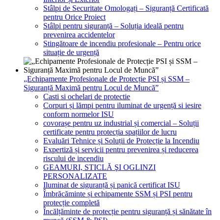
Stâlpi de Securitate Omologați – Siguranță Certificată
pentru Orice Proiect
Stâlpi pentru siguranță – Soluția ideală pentru
prevenirea accidentelor
Stingătoare de incendiu profesionale – Pentru orice
situație de urgență
„Echipamente Profesionale de Protecție PSI și SSM –
Siguranță Maximă pentru Locul de Muncă”
Casti si ochelari de protectie
Corpuri și lămpi pentru iluminat de urgență si iesire
conform normelor ISU
covorașe pentru uz industrial și comercial – Soluții
certificate pentru protecția spațiilor de lucru
Evaluări Tehnice și Soluții de Protecție la Incendiu
Expertiză și servicii pentru prevenirea și reducerea
riscului de incendiu
GEAMURI, STICLĂ ŞI OGLINZI
PERSONALIZATE
Iluminat de siguranță și panică certificat ISU
Îmbrăcăminte și echipamente SSM și PSI pentru
protecție completă
Încălțăminte de protecție pentru siguranță și sănătate în