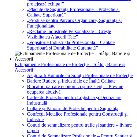
protejează echipa!”
„Plăcuțe de Siguranță Profesionale – Protecție și
Calitate Superioară”
„Produse pentru Parcări: Organizare, Siguranță și
Funcționalitate”
„Reclame Industriale Personalizate – Crește
Vizibilitatea Afacerii Tale”
„Vopsitorie Industrială Profesională – Calitate
Superioară și Durabilitate Garantată”
Echipamente Profesionale de Protecție – Stâlpi, Bariere și
Accesorii
Asigură-ți Bunurile cu Soluții Profesionale de Protecție
Bariere Rutiere și Industriale de Înaltă Calitate
Blocatori parcare economici și rezistenți – Previne
ocuparea abuzivă
Cadre de Protecție pentru Logistică și Depozitare
Industrială
Colțare și Panouri de Protecție pentru Siguranță
Confecții Metalice Profesionale pentru Construcții și
Industrie
Conuri de semnalizare pentru trafic și șantiere – livrare
rapidă
Conuri de Semnalizare Profesionale – Pentru Șantier și