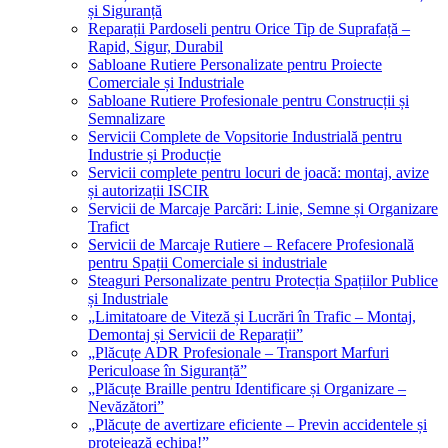
și Siguranță
Reparații Pardoseli pentru Orice Tip de Suprafață –
Rapid, Sigur, Durabil
Sabloane Rutiere Personalizate pentru Proiecte
Comerciale și Industriale
Sabloane Rutiere Profesionale pentru Construcții și
Semnalizare
Servicii Complete de Vopsitorie Industrială pentru
Industrie și Producție
Servicii complete pentru locuri de joacă: montaj, avize
și autorizații ISCIR
Servicii de Marcaje Parcări: Linie, Semne și Organizare
Trafict
Servicii de Marcaje Rutiere – Refacere Profesională
pentru Spații Comerciale si industriale
Steaguri Personalizate pentru Protecția Spațiilor Publice
și Industriale
„Limitatoare de Viteză și Lucrări în Trafic – Montaj,
Demontaj și Servicii de Reparații”
„Plăcuțe ADR Profesionale – Transport Marfuri
Periculoase în Siguranță”
„Plăcuțe Braille pentru Identificare și Organizare –
Nevăzători”
„Plăcuțe de avertizare eficiente – Previn accidentele și
protejează echipa!”