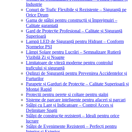
Industrie
Conuri de Trafic Flexibile și Rezistente – Siguranță pe
Orice Drum
Gama de stâlpi pentru construcții și împrejmuiri –
Calitate garantată
Gard de Protecție Profesional – Calitate și Siguranță
Superioară
Lampă LED de Siguranță pentru Hidrant – Conform
Normelor PSI
Lămpi Solare pentru Lucrări – Semnalizare Rutieră
Vizibilă Zi și Noapte
Limitatoare de viteză moderne pentru controlul
traficului și siguranță
Oglinzi de Siguranță pentru Prevenirea Accidentelor și
Furturilor
Parapete și Garduri de Protecție – Calitate Superioară și
Montaj Rapid
Protectii pentru perete si coltare pentru stalpi
Sisteme de parcare inteligente pentru afaceri si parcari
Stâlpi cu Lanț și Indicatoare – Control Acces și
Delimitare Spații
Stâlpi de construcție rezistenți – Ideali pentru orice
lucrare
Stâlpi de Evenimente Rezistenți – Perfecți pentru
Interior și Exterior