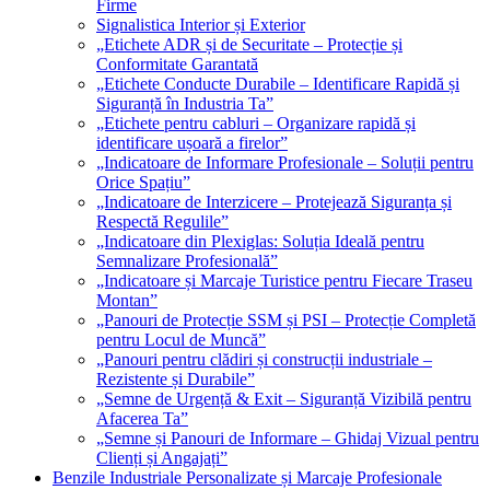
Firme
Signalistica Interior și Exterior
„Etichete ADR și de Securitate – Protecție și
Conformitate Garantată
„Etichete Conducte Durabile – Identificare Rapidă și
Siguranță în Industria Ta”
„Etichete pentru cabluri – Organizare rapidă și
identificare ușoară a firelor”
„Indicatoare de Informare Profesionale – Soluții pentru
Orice Spațiu”
„Indicatoare de Interzicere – Protejează Siguranța și
Respectă Regulile”
„Indicatoare din Plexiglas: Soluția Ideală pentru
Semnalizare Profesională”
„Indicatoare și Marcaje Turistice pentru Fiecare Traseu
Montan”
„Panouri de Protecție SSM și PSI – Protecție Completă
pentru Locul de Muncă”
„Panouri pentru clădiri și construcții industriale –
Rezistente și Durabile”
„Semne de Urgență & Exit – Siguranță Vizibilă pentru
Afacerea Ta”
„Semne și Panouri de Informare – Ghidaj Vizual pentru
Clienți și Angajați”
Benzile Industriale Personalizate și Marcaje Profesionale