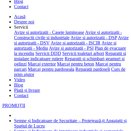
Blog
Contact
Acasă
Despre noi
Servicii
Avize si autorizatii - Casete luminoase
Avize si autorizatii -
Constructii civile si industriale
Avize si autorizatii - DSP
Avize
si autorizatii - DSV
Avize si autorizatii - ISCIR
Avize si
autorizatii - Mediu
Avize si autorizatii - PSI
Plan de evacuare
la incendiu
Servicii DDD
Servicii toaletari arbori
Reparatii si
instalare indicatoare rutiere
Reparatii si schimbari geamuri si
oglinzi
Marcaj exterior
Marcaj pentru beton
Marcaj pentru
parcari
Marcaj pentru pardoseala
Reparatii pardoseli
Curs de
prim ajutor
Video
Blog
Plată și livrare
Contact
PROMOȚII
Semne și Indicatoare de Securitate – Protejează-ți Angajații și
Spațiul de Lucru