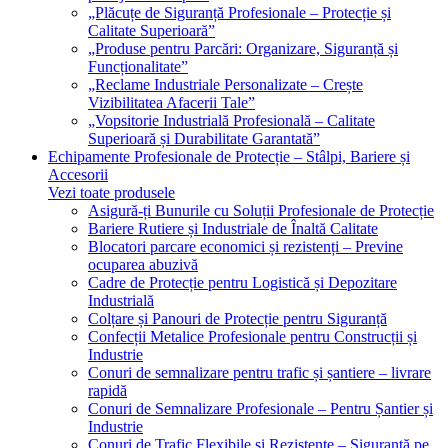
„Plăcuțe de Siguranță Profesionale – Protecție și
Calitate Superioară”
„Produse pentru Parcări: Organizare, Siguranță și
Funcționalitate”
„Reclame Industriale Personalizate – Crește
Vizibilitatea Afacerii Tale”
„Vopsitorie Industrială Profesională – Calitate
Superioară și Durabilitate Garantată”
Echipamente Profesionale de Protecție – Stâlpi, Bariere și
Accesorii
Vezi toate produsele
Asigură-ți Bunurile cu Soluții Profesionale de Protecție
Bariere Rutiere și Industriale de Înaltă Calitate
Blocatori parcare economici și rezistenți – Previne
ocuparea abuzivă
Cadre de Protecție pentru Logistică și Depozitare
Industrială
Colțare și Panouri de Protecție pentru Siguranță
Confecții Metalice Profesionale pentru Construcții și
Industrie
Conuri de semnalizare pentru trafic și șantiere – livrare
rapidă
Conuri de Semnalizare Profesionale – Pentru Șantier și
Industrie
Conuri de Trafic Flexibile și Rezistente – Siguranță pe