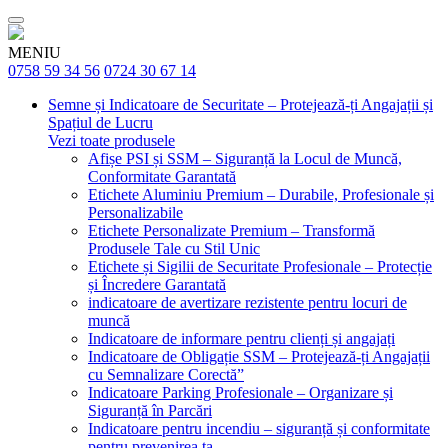
MENIU
0758 59 34 56
0724 30 67 14
Semne și Indicatoare de Securitate – Protejează-ți Angajații și
Spațiul de Lucru
Vezi toate produsele
Afișe PSI și SSM – Siguranță la Locul de Muncă,
Conformitate Garantată
Etichete Aluminiu Premium – Durabile, Profesionale și
Personalizabile
Etichete Personalizate Premium – Transformă
Produsele Tale cu Stil Unic
Etichete și Sigilii de Securitate Profesionale – Protecție
și Încredere Garantată
indicatoare de avertizare rezistente pentru locuri de
muncă
Indicatoare de informare pentru clienți și angajați
Indicatoare de Obligație SSM – Protejează-ți Angajații
cu Semnalizare Corectă”
Indicatoare Parking Profesionale – Organizare și
Siguranță în Parcări
Indicatoare pentru incendiu – siguranță și conformitate
pentru prevenirea ta