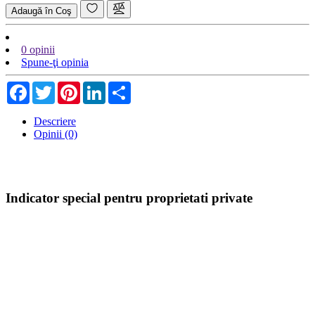
Adaugă în Coş
0 opinii
Spune-ţi opinia
Facebook
Twitter
Pinterest
LinkedIn
Share
Descriere
Opinii (0)
Indicator special pentru proprietati private