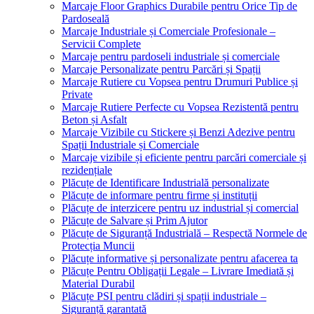
Marcaje Floor Graphics Durabile pentru Orice Tip de
Pardoseală
Marcaje Industriale și Comerciale Profesionale –
Servicii Complete
Marcaje pentru pardoseli industriale și comerciale
Marcaje Personalizate pentru Parcări și Spații
Marcaje Rutiere cu Vopsea pentru Drumuri Publice și
Private
Marcaje Rutiere Perfecte cu Vopsea Rezistentă pentru
Beton și Asfalt
Marcaje Vizibile cu Stickere și Benzi Adezive pentru
Spații Industriale și Comerciale
Marcaje vizibile și eficiente pentru parcări comerciale și
rezidențiale
Plăcuțe de Identificare Industrială personalizate
Plăcuțe de informare pentru firme și instituții
Plăcuțe de interzicere pentru uz industrial și comercial
Plăcuțe de Salvare și Prim Ajutor
Plăcuțe de Siguranță Industrială – Respectă Normele de
Protecția Muncii
Plăcuțe informative și personalizate pentru afacerea ta
Plăcuțe Pentru Obligații Legale – Livrare Imediată și
Material Durabil
Plăcuțe PSI pentru clădiri și spații industriale –
Siguranță garantată