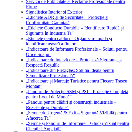
Servicii de Publicitate și Reclame Profesionale pentru
Firme
Signalistica Interior și Exterior
„Etichete ADR și de Securitate – Protecție și
Conformitate Garantată
„Etichete Conducte Durabile – Identificare Rapidă și
Siguranță în Industria Ta”
„Etichete pentru cabluri – Organizare rapidă și
identificare ușoară a firelor”
„Indicatoare de Informare Profesionale – Soluții pentru
Orice Spațiu”
„Indicatoare de Interzicere – Protejează Siguranța și
Respectă Regulile”
„Indicatoare din Plexiglas: Soluția Ideală pentru
Semnalizare Profesională”
„Indicatoare și Marcaje Turistice pentru Fiecare Traseu
Montan”
„Panouri de Protecție SSM și PSI – Protecție Completă
pentru Locul de Muncă”
„Panouri pentru clădiri și construcții industriale –
Rezistente și Durabile”
„Semne de Urgență & Exit – Siguranță Vizibilă pentru
Afacerea Ta”
„Semne și Panouri de Informare – Ghidaj Vizual pentru
Clienți și Angajați”