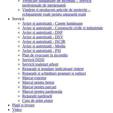
Verificare stingătoare de incendiu – Servicii
profesionale de mentenanță
Vindem și producem articole de protecție –
echipamente reale pentru siguranță reală
Servicii
Avize si autorizatii - Casete luminoase
Avize si autorizatii - Constructii civile si industriale
Avize si autorizatii - DSP
Avize si autorizatii - DSV
Avize si autorizatii - ISCIR
Avize si autorizatii - Mediu
Avize si autorizatii - PSI
Plan de evacuare la incendiu
Servicii DDD
Servicii toaletari arbori
Reparatii si instalare indicatoare rutiere
Reparatii si schimbari geamuri si oglinzi
Marcaj exterior
Marcaj pentru beton
Marcaj pentru parcari
Marcaj pentru pardoseala
Reparatii pardoseli
Curs de prim ajutor
Plată și livrare
Video