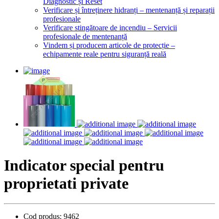
Diagnostic și Reset
Verificare și întreținere hidranți – mentenanță și reparații
profesionale
Verificare stingătoare de incendiu – Servicii
profesionale de mentenanță
Vindem și producem articole de protecție –
echipamente reale pentru siguranță reală
Indicator special pentru
proprietati private
Cod produs:
9462