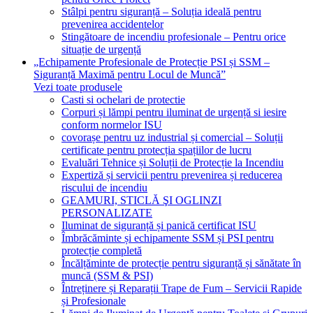
Stâlpi pentru siguranță – Soluția ideală pentru
prevenirea accidentelor
Stingătoare de incendiu profesionale – Pentru orice
situație de urgență
„Echipamente Profesionale de Protecție PSI și SSM –
Siguranță Maximă pentru Locul de Muncă”
Vezi toate produsele
Casti si ochelari de protectie
Corpuri și lămpi pentru iluminat de urgență si iesire
conform normelor ISU
covorașe pentru uz industrial și comercial – Soluții
certificate pentru protecția spațiilor de lucru
Evaluări Tehnice și Soluții de Protecție la Incendiu
Expertiză și servicii pentru prevenirea și reducerea
riscului de incendiu
GEAMURI, STICLĂ ŞI OGLINZI
PERSONALIZATE
Iluminat de siguranță și panică certificat ISU
Îmbrăcăminte și echipamente SSM și PSI pentru
protecție completă
Încălțăminte de protecție pentru siguranță și sănătate în
muncă (SSM & PSI)
Întreținere și Reparații Trape de Fum – Servicii Rapide
și Profesionale