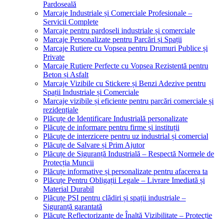
Pardoseală
Marcaje Industriale și Comerciale Profesionale –
Servicii Complete
Marcaje pentru pardoseli industriale și comerciale
Marcaje Personalizate pentru Parcări și Spații
Marcaje Rutiere cu Vopsea pentru Drumuri Publice și
Private
Marcaje Rutiere Perfecte cu Vopsea Rezistentă pentru
Beton și Asfalt
Marcaje Vizibile cu Stickere și Benzi Adezive pentru
Spații Industriale și Comerciale
Marcaje vizibile și eficiente pentru parcări comerciale și
rezidențiale
Plăcuțe de Identificare Industrială personalizate
Plăcuțe de informare pentru firme și instituții
Plăcuțe de interzicere pentru uz industrial și comercial
Plăcuțe de Salvare și Prim Ajutor
Plăcuțe de Siguranță Industrială – Respectă Normele de
Protecția Muncii
Plăcuțe informative și personalizate pentru afacerea ta
Plăcuțe Pentru Obligații Legale – Livrare Imediată și
Material Durabil
Plăcuțe PSI pentru clădiri și spații industriale –
Siguranță garantată
Plăcuțe Reflectorizante de Înaltă Vizibilitate – Protecție