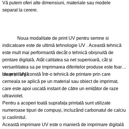
Vă putem oferi alte dimensiuni, materiale sau modele
separat la cerere.
Noua modalitate de print UV pentru semne si
indicatoare este de ultimă tehnologie UV . Această tehnică
este mult mai performantă decât o tehnică obișnuită de
printare digitală. Atât calitatea sa net superioară, cât și
versarilitatea sa pe imprimarea diferitelor produse este foarte
mare și largă
Un print UV constă într-o tehnică de printare prin care
cerneala se aplică pe un material sau obiect de imprimat,
care este apoi uscată instant de către un emițător de raze
ultraviolet.
Pentru a acoperi toată suprafața printată sunt utilizate
numeroase tipuri de compuși, incluzând carbonatul de calciu
și caolinitul.
Această imprimare UV este o manieră de imprimare digitală