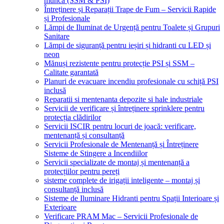
muncă (SSM & PSI)
Întreținere și Reparații Trape de Fum – Servicii Rapide
și Profesionale
Lămpi de Iluminat de Urgență pentru Toalete și Grupuri
Sanitare
Lămpi de siguranță pentru ieșiri și hidranti cu LED și
neon
Mănuși rezistente pentru protecție PSI și SSM –
Calitate garantată
Planuri de evacuare incendiu profesionale cu schiță PSI
inclusă
Reparatii si mentenanta depozite si hale industriale
Servicii de verificare și întreținere sprinklere pentru
protecția clădirilor
Servicii ISCIR pentru locuri de joacă: verificare,
mentenanță și consultanță
Servicii Profesionale de Mentenanță și Întreținere
Sisteme de Stingere a Incendiilor
Servicii specializate de montaj și mentenanță a
protecțiilor pentru pereți
sisteme complete de irigații inteligente – montaj și
consultanță inclusă
Sisteme de Iluminare Hidranti pentru Spații Interioare și
Exterioare
Verificare PRAM Mac – Servicii Profesionale de