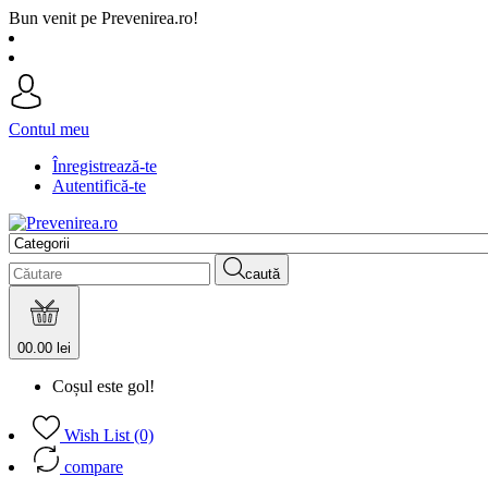
Bun venit pe Prevenirea.ro!
Contul meu
Înregistrează-te
Autentifică-te
caută
0
0.00 lei
Coșul este gol!
Wish List (0)
compare