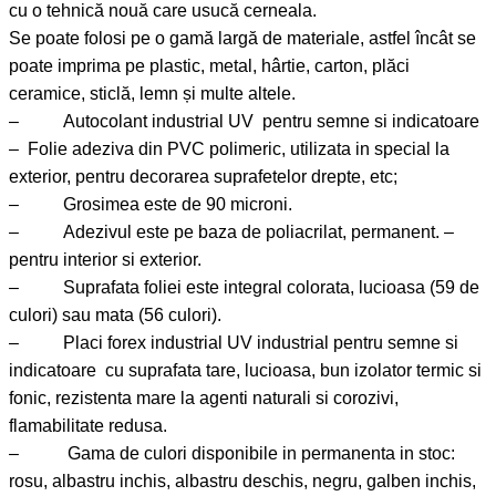
cu o tehnică nouă care usucă cerneala.
Se poate folosi pe o gamă largă de materiale, astfel încât se
poate imprima pe plastic, metal, hârtie, carton, plăci
ceramice, sticlă, lemn și multe altele.
– Autocolant industrial UV pentru semne si indicatoare
– Folie adeziva din PVC polimeric, utilizata in special la
exterior, pentru decorarea suprafetelor drepte, etc;
– Grosimea este de 90 microni.
– Adezivul este pe baza de poliacrilat, permanent. –
pentru interior si exterior.
– Suprafata foliei este integral colorata, lucioasa (59 de
culori) sau mata (56 culori).
– Placi forex industrial UV industrial pentru semne si
indicatoare cu suprafata tare, lucioasa, bun izolator termic si
fonic, rezistenta mare la agenti naturali si corozivi,
flamabilitate redusa.
– Gama de culori disponibile in permanenta in stoc:
rosu, albastru inchis, albastru deschis, negru, galben inchis,