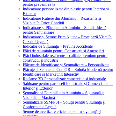
pentru prevenirea ta
Indicatoare personalizate din plastic pentru Interior și
Exterior
Indicatoare Rutiere din Aluminiu – Rezistente și
Vizibile în Orice Condiții
Indicatoare și Plăcuțe din Aluminiu – Soluția Ideală
pentru Semnalizare
Indicatoare și Semne Prim Ajutor – Protejează Viața în
Caz de Urgență
Indicator de Siguranță – Previne Accidente
Plăci de Aluminiu pentru Construcții și Amenajări
Plăci industriale rezistente – calitate premium pentru
construcții și industrie
Plăcuțe de Identificare și Semnalizare – Personalizate
Plăcuțe și Semne cu Cod QR – Soluția Modernă pentru
Identificare și Marketing Interactiv
Reclame 3D Personalizate comerciale si industriale
Sabloane pentru pardoseli Industriale și Comerciale din
Interior și Exterior
Semnalistică Durabilă din Aluminiu – Siguranță și
Vizibilitate Maximă
Semnalizare SSM/PSI – Soluții pentru Siguranță și
Conformitate Legală
Semne de avertizare eficiente pentru siguranță și