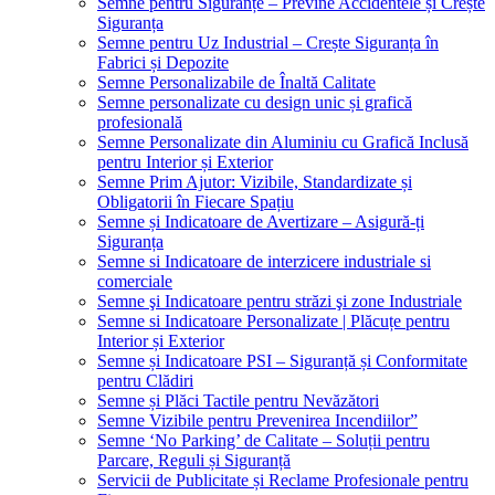
Semne pentru Siguranțe – Previne Accidentele și Crește
Siguranța
Semne pentru Uz Industrial – Crește Siguranța în
Fabrici și Depozite
Semne Personalizabile de Înaltă Calitate
Semne personalizate cu design unic și grafică
profesională
Semne Personalizate din Aluminiu cu Grafică Inclusă
pentru Interior și Exterior
Semne Prim Ajutor: Vizibile, Standardizate și
Obligatorii în Fiecare Spațiu
Semne și Indicatoare de Avertizare – Asigură-ți
Siguranța
Semne si Indicatoare de interzicere industriale si
comerciale
Semne şi Indicatoare pentru străzi şi zone Industriale
Semne si Indicatoare Personalizate | Plăcuțe pentru
Interior și Exterior
Semne și Indicatoare PSI – Siguranță și Conformitate
pentru Clădiri
Semne și Plăci Tactile pentru Nevăzători
Semne Vizibile pentru Prevenirea Incendiilor”
Semne ‘No Parking’ de Calitate – Soluții pentru
Parcare, Reguli și Siguranță
Servicii de Publicitate și Reclame Profesionale pentru