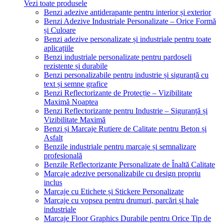
Vezi toate produsele
Benzi adezive antiderapante pentru interior și exterior
Benzi Adezive Industriale Personalizate – Orice Formă
și Culoare
Benzi adezive personalizate și industriale pentru toate
aplicațiile
Benzi industriale personalizate pentru pardoseli
rezistente și durabile
Benzi personalizabile pentru industrie și siguranță cu
text și semne grafice
Benzi Reflectorizante de Protecție – Vizibilitate
Maximă Noaptea
Benzi Reflectorizante pentru Industrie – Siguranță și
Vizibilitate Maximă
Benzi și Marcaje Rutiere de Calitate pentru Beton și
Asfalt
Benzile industriale pentru marcaje și semnalizare
profesională
Benzile Reflectorizante Personalizate de Înaltă Calitate
Marcaje adezive personalizabile cu design propriu
inclus
Marcaje cu Etichete și Stickere Personalizate
Marcaje cu vopsea pentru drumuri, parcări și hale
industriale
Marcaje Floor Graphics Durabile pentru Orice Tip de