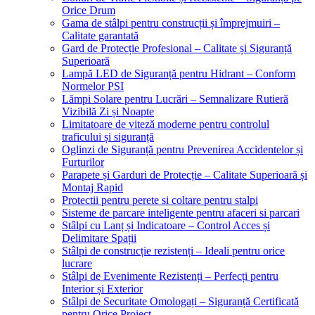
Orice Drum
Gama de stâlpi pentru construcții și împrejmuiri –
Calitate garantată
Gard de Protecție Profesional – Calitate și Siguranță
Superioară
Lampă LED de Siguranță pentru Hidrant – Conform
Normelor PSI
Lămpi Solare pentru Lucrări – Semnalizare Rutieră
Vizibilă Zi și Noapte
Limitatoare de viteză moderne pentru controlul
traficului și siguranță
Oglinzi de Siguranță pentru Prevenirea Accidentelor și
Furturilor
Parapete și Garduri de Protecție – Calitate Superioară și
Montaj Rapid
Protectii pentru perete si coltare pentru stalpi
Sisteme de parcare inteligente pentru afaceri si parcari
Stâlpi cu Lanț și Indicatoare – Control Acces și
Delimitare Spații
Stâlpi de construcție rezistenți – Ideali pentru orice
lucrare
Stâlpi de Evenimente Rezistenți – Perfecți pentru
Interior și Exterior
Stâlpi de Securitate Omologați – Siguranță Certificată
pentru Orice Proiect