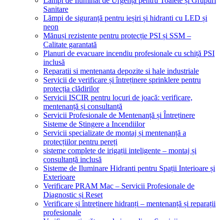
Lămpi de Iluminat de Urgență pentru Toalete și Grupuri
Sanitare
Lămpi de siguranță pentru ieșiri și hidranti cu LED și
neon
Mănuși rezistente pentru protecție PSI și SSM –
Calitate garantată
Planuri de evacuare incendiu profesionale cu schiță PSI
inclusă
Reparatii si mentenanta depozite si hale industriale
Servicii de verificare și întreținere sprinklere pentru
protecția clădirilor
Servicii ISCIR pentru locuri de joacă: verificare,
mentenanță și consultanță
Servicii Profesionale de Mentenanță și Întreținere
Sisteme de Stingere a Incendiilor
Servicii specializate de montaj și mentenanță a
protecțiilor pentru pereți
sisteme complete de irigații inteligente – montaj și
consultanță inclusă
Sisteme de Iluminare Hidranti pentru Spații Interioare și
Exterioare
Verificare PRAM Mac – Servicii Profesionale de
Diagnostic și Reset
Verificare și întreținere hidranți – mentenanță și reparații
profesionale