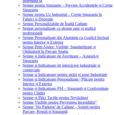
îndemâna ta
Semne pentru Siguranțe – Previne Accidentele și Crește
Siguranța
Semne pentru Uz Industrial – Crește Siguranța în
Fabrici și Depozite
Semne Personalizabile de Înaltă Calitate
Semne personalizate cu design unic și grafică
profesională
Semne Personalizate din Aluminiu cu Grafică Inclusă
pentru Interior și Exterior
Semne Prim Ajutor: Vizibile, Standardizate și
Obligatorii în Fiecare Spațiu
Semne și Indicatoare de Avertizare – Asigură-ți
Siguranța
Semne si Indicatoare de interzicere industriale si
comerciale
Semne şi Indicatoare pentru străzi şi zone Industriale
Semne si Indicatoare Personalizate | Plăcuțe pentru
Interior și Exterior
Semne și Indicatoare PSI – Siguranță și Conformitate
pentru Clădiri
Semne și Plăci Tactile pentru Nevăzători
Semne Vizibile pentru Prevenirea Incendiilor”
Semne ‘No Parking’ de Calitate – Soluții pentru
Parcare, Reguli și Siguranță