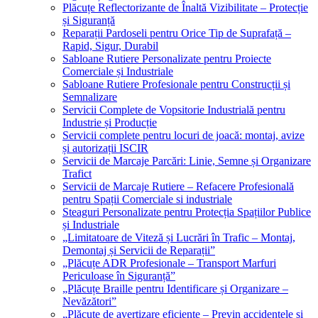
Plăcuțe Reflectorizante de Înaltă Vizibilitate – Protecție
și Siguranță
Reparații Pardoseli pentru Orice Tip de Suprafață –
Rapid, Sigur, Durabil
Sabloane Rutiere Personalizate pentru Proiecte
Comerciale și Industriale
Sabloane Rutiere Profesionale pentru Construcții și
Semnalizare
Servicii Complete de Vopsitorie Industrială pentru
Industrie și Producție
Servicii complete pentru locuri de joacă: montaj, avize
și autorizații ISCIR
Servicii de Marcaje Parcări: Linie, Semne și Organizare
Trafict
Servicii de Marcaje Rutiere – Refacere Profesională
pentru Spații Comerciale si industriale
Steaguri Personalizate pentru Protecția Spațiilor Publice
și Industriale
„Limitatoare de Viteză și Lucrări în Trafic – Montaj,
Demontaj și Servicii de Reparații”
„Plăcuțe ADR Profesionale – Transport Marfuri
Periculoase în Siguranță”
„Plăcuțe Braille pentru Identificare și Organizare –
Nevăzători”
„Plăcuțe de avertizare eficiente – Previn accidentele și