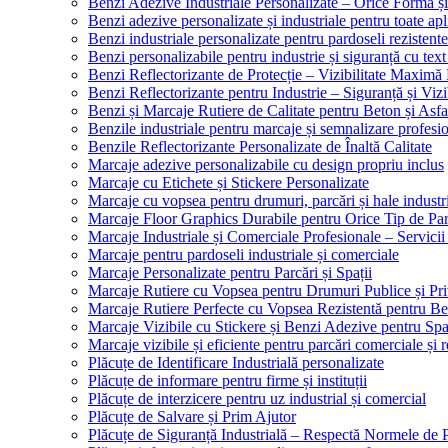
Benzi Adezive Industriale Personalizate – Orice Formă ș
Benzi adezive personalizate și industriale pentru toate apli
Benzi industriale personalizate pentru pardoseli rezistente
Benzi personalizabile pentru industrie și siguranță cu text
Benzi Reflectorizante de Protecție – Vizibilitate Maximă
Benzi Reflectorizante pentru Industrie – Siguranță și Viz
Benzi și Marcaje Rutiere de Calitate pentru Beton și Asfa
Benzile industriale pentru marcaje și semnalizare profesi
Benzile Reflectorizante Personalizate de Înaltă Calitate
Marcaje adezive personalizabile cu design propriu inclus
Marcaje cu Etichete și Stickere Personalizate
Marcaje cu vopsea pentru drumuri, parcări și hale industr
Marcaje Floor Graphics Durabile pentru Orice Tip de Pa
Marcaje Industriale și Comerciale Profesionale – Servici
Marcaje pentru pardoseli industriale și comerciale
Marcaje Personalizate pentru Parcări și Spații
Marcaje Rutiere cu Vopsea pentru Drumuri Publice și Pri
Marcaje Rutiere Perfecte cu Vopsea Rezistentă pentru Bet
Marcaje Vizibile cu Stickere și Benzi Adezive pentru Spaț
Marcaje vizibile și eficiente pentru parcări comerciale și r
Plăcuțe de Identificare Industrială personalizate
Plăcuțe de informare pentru firme și instituții
Plăcuțe de interzicere pentru uz industrial și comercial
Plăcuțe de Salvare și Prim Ajutor
Plăcuțe de Siguranță Industrială – Respectă Normele de 