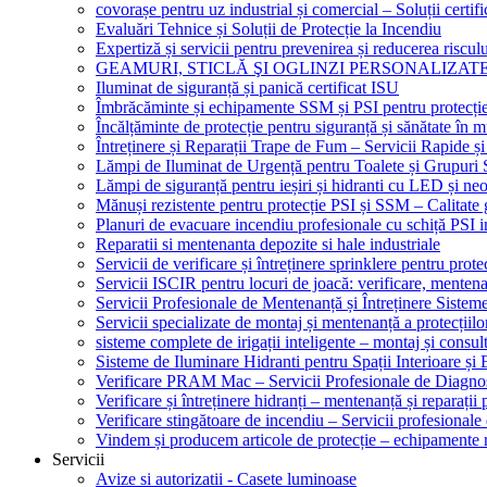
covorașe pentru uz industrial și comercial – Soluții certifi
Evaluări Tehnice și Soluții de Protecție la Incendiu
Expertiză și servicii pentru prevenirea și reducerea riscul
GEAMURI, STICLĂ ŞI OGLINZI PERSONALIZAT
Iluminat de siguranță și panică certificat ISU
Îmbrăcăminte și echipamente SSM și PSI pentru protecți
Încălțăminte de protecție pentru siguranță și sănătate î
Întreținere și Reparații Trape de Fum – Servicii Rapide și
Lămpi de Iluminat de Urgență pentru Toalete și Grupuri 
Lămpi de siguranță pentru ieșiri și hidranti cu LED și ne
Mănuși rezistente pentru protecție PSI și SSM – Calitate 
Planuri de evacuare incendiu profesionale cu schiță PSI i
Reparatii si mentenanta depozite si hale industriale
Servicii de verificare și întreținere sprinklere pentru protec
Servicii ISCIR pentru locuri de joacă: verificare, mentena
Servicii Profesionale de Mentenanță și Întreținere Sisteme
Servicii specializate de montaj și mentenanță a protecțiilo
sisteme complete de irigații inteligente – montaj și consul
Sisteme de Iluminare Hidranti pentru Spații Interioare și 
Verificare PRAM Mac – Servicii Profesionale de Diagnos
Verificare și întreținere hidranți – mentenanță și reparații
Verificare stingătoare de incendiu – Servicii profesional
Vindem și producem articole de protecție – echipamente r
Servicii
Avize si autorizatii - Casete luminoase