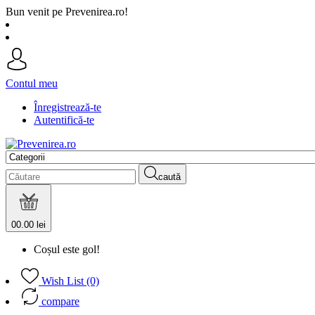
Bun venit pe Prevenirea.ro!
Contul meu
Înregistrează-te
Autentifică-te
caută
0
0.00 lei
Coșul este gol!
Wish List (0)
compare