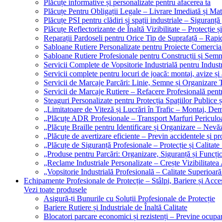
Plăcuțe informative și personalizate pentru afacerea ta
Plăcuțe Pentru Obligații Legale – Livrare Imediată și Mat
Plăcuțe PSI pentru clădiri și spații industriale – Siguranță
Plăcuțe Reflectorizante de Înaltă Vizibilitate – Protecție ș
Reparații Pardoseli pentru Orice Tip de Suprafață – Rapid
Sabloane Rutiere Personalizate pentru Proiecte Comerciale
Sabloane Rutiere Profesionale pentru Construcții și Semn
Servicii Complete de Vopsitorie Industrială pentru Industr
Servicii complete pentru locuri de joacă: montaj, avize și
Servicii de Marcaje Parcări: Linie, Semne și Organizare T
Servicii de Marcaje Rutiere – Refacere Profesională pentr
Steaguri Personalizate pentru Protecția Spațiilor Publice ș
„Limitatoare de Viteză și Lucrări în Trafic – Montaj, Dem
„Plăcuțe ADR Profesionale – Transport Marfuri Periculoa
„Plăcuțe Braille pentru Identificare și Organizare – Nevă
„Plăcuțe de avertizare eficiente – Previn accidentele și p
„Plăcuțe de Siguranță Profesionale – Protecție și Calitate
„Produse pentru Parcări: Organizare, Siguranță și Funcțio
„Reclame Industriale Personalizate – Crește Vizibilitatea 
„Vopsitorie Industrială Profesională – Calitate Superioară
Echipamente Profesionale de Protecție – Stâlpi, Bariere și Acces
Vezi toate produsele
Asigură-ți Bunurile cu Soluții Profesionale de Protecție
Bariere Rutiere și Industriale de Înaltă Calitate
Blocatori parcare economici și rezistenți – Previne ocupa