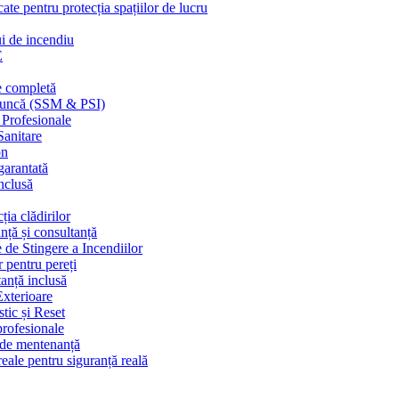
cate pentru protecția spațiilor de lucru
ui de incendiu
E
e completă
n muncă (SSM & PSI)
 Profesionale
Sanitare
on
garantată
nclusă
ția clădirilor
nță și consultanță
 de Stingere a Incendiilor
r pentru pereți
tanță inclusă
Exterioare
tic și Reset
 profesionale
e de mentenanță
eale pentru siguranță reală