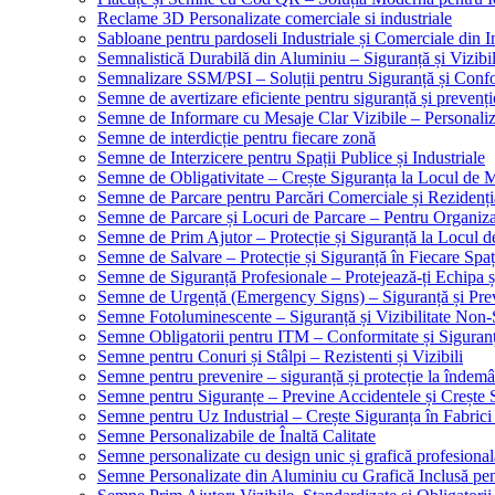
Reclame 3D Personalizate comerciale si industriale
Sabloane pentru pardoseli Industriale și Comerciale din In
Semnalistică Durabilă din Aluminiu – Siguranță și Vizibi
Semnalizare SSM/PSI – Soluții pentru Siguranță și Conf
Semne de avertizare eficiente pentru siguranță și prevenți
Semne de Informare cu Mesaje Clar Vizibile – Personaliz
Semne de interdicție pentru fiecare zonă
Semne de Interzicere pentru Spații Publice și Industriale
Semne de Obligativitate – Crește Siguranța la Locul de
Semne de Parcare pentru Parcări Comerciale și Rezidenți
Semne de Parcare și Locuri de Parcare – Pentru Organizare
Semne de Prim Ajutor – Protecție și Siguranță la Locul 
Semne de Salvare – Protecție și Siguranță în Fiecare Spaț
Semne de Siguranță Profesionale – Protejează-ți Echipa ș
Semne de Urgență (Emergency Signs) – Siguranță și Pre
Semne Fotoluminescente – Siguranță și Vizibilitate Non-
Semne Obligatorii pentru ITM – Conformitate și Siguran
Semne pentru Conuri și Stâlpi – Rezistenti și Vizibili
Semne pentru prevenire – siguranță și protecție la îndemâ
Semne pentru Siguranțe – Previne Accidentele și Crește 
Semne pentru Uz Industrial – Crește Siguranța în Fabrici
Semne Personalizabile de Înaltă Calitate
Semne personalizate cu design unic și grafică profesional
Semne Personalizate din Aluminiu cu Grafică Inclusă pent