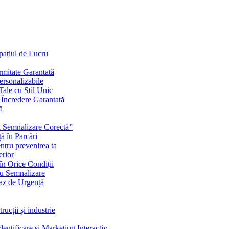
Spațiul de Lucru
mitate Garantată
ersonalizabile
ale cu Stil Unic
i Încredere Garantată
ă
cu Semnalizare Corectă”
ă în Parcări
ntru prevenirea ta
erior
în Orice Condiții
ru Semnalizare
Caz de Urgență
rucții și industrie
ntificare și Marketing Interactiv