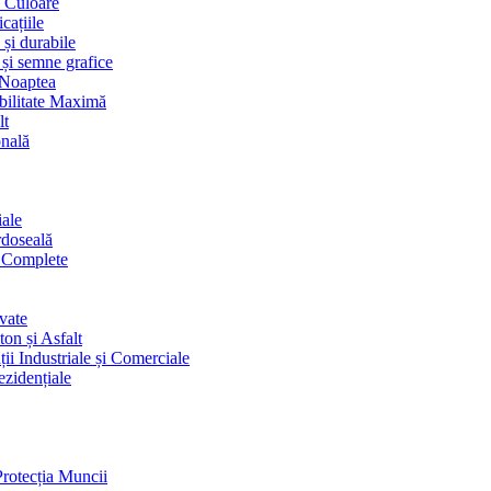
i Culoare
cațiile
 și durabile
 și semne grafice
 Noaptea
ibilitate Maximă
lt
onală
iale
rdoseală
i Complete
vate
on și Asfalt
ii Industriale și Comerciale
ezidențiale
Protecția Muncii