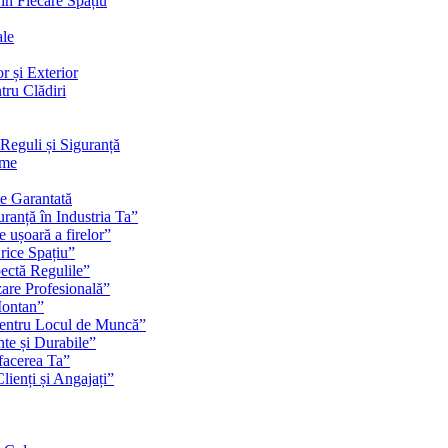
 în Fiecare Spațiu
ale
r și Exterior
tru Clădiri
Reguli și Siguranță
rme
te Garantată
ranță în Industria Ta”
e ușoară a firelor”
rice Spațiu”
pectă Regulile”
zare Profesională”
Montan”
pentru Locul de Muncă”
nte și Durabile”
facerea Ta”
ienți și Angajați”