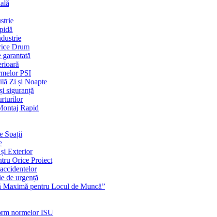
ială
strie
apidă
dustrie
Orice Drum
e garantată
erioară
rmelor PSI
ilă Zi și Noapte
și siguranță
rturilor
 Montaj Rapid
e Spații
e
și Exterior
ntru Orice Proiect
 accidentelor
ie de urgență
nță Maximă pentru Locul de Muncă”
nform normelor ISU