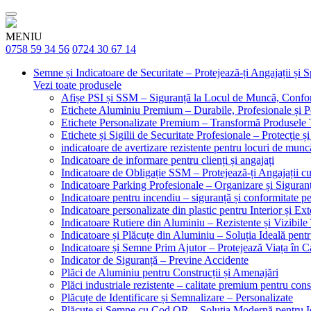
MENIU
0758 59 34 56
0724 30 67 14
Semne și Indicatoare de Securitate – Protejează-ți Angajații și 
Vezi toate produsele
Afișe PSI și SSM – Siguranță la Locul de Muncă, Confor
Etichete Aluminiu Premium – Durabile, Profesionale și P
Etichete Personalizate Premium – Transformă Produsele T
Etichete și Sigilii de Securitate Profesionale – Protecție ș
indicatoare de avertizare rezistente pentru locuri de munc
Indicatoare de informare pentru clienți și angajați
Indicatoare de Obligație SSM – Protejează-ți Angajații 
Indicatoare Parking Profesionale – Organizare și Siguranț
Indicatoare pentru incendiu – siguranță și conformitate pe
Indicatoare personalizate din plastic pentru Interior și Ext
Indicatoare Rutiere din Aluminiu – Rezistente și Vizibile 
Indicatoare și Plăcuțe din Aluminiu – Soluția Ideală pent
Indicatoare și Semne Prim Ajutor – Protejează Viața în 
Indicator de Siguranță – Previne Accidente
Plăci de Aluminiu pentru Construcții și Amenajări
Plăci industriale rezistente – calitate premium pentru const
Plăcuțe de Identificare și Semnalizare – Personalizate
Plăcuțe și Semne cu Cod QR – Soluția Modernă pentru Ide