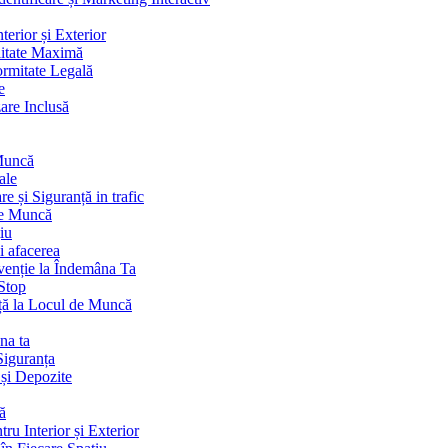
terior și Exterior
litate Maximă
ormitate Legală
e
are Inclusă
 Muncă
ale
 și Siguranță in trafic
de Muncă
iu
i afacerea
venție la Îndemâna Ta
Stop
ță la Locul de Muncă
na ta
Siguranța
 și Depozite
ă
ru Interior și Exterior