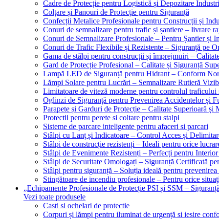
Cadre de Protecție pentru Logistică și Depozitare Industr
Colțare și Panouri de Protecție pentru Siguranță
Confecții Metalice Profesionale pentru Construcții și Indu
Conuri de semnalizare pentru trafic și șantiere – livrare r
Conuri de Semnalizare Profesionale – Pentru Șantier și In
Conuri de Trafic Flexibile și Rezistente – Siguranță pe 
Gama de stâlpi pentru construcții și împrejmuiri – Calitat
Gard de Protecție Profesional – Calitate și Siguranță Sup
Lampă LED de Siguranță pentru Hidrant – Conform No
Lămpi Solare pentru Lucrări – Semnalizare Rutieră Vizib
Limitatoare de viteză moderne pentru controlul traficului 
Oglinzi de Siguranță pentru Prevenirea Accidentelor și Fu
Parapete și Garduri de Protecție – Calitate Superioară și
Protectii pentru perete si coltare pentru stalpi
Sisteme de parcare inteligente pentru afaceri si parcari
Stâlpi cu Lanț și Indicatoare – Control Acces și Delimitar
Stâlpi de construcție rezistenți – Ideali pentru orice lucrar
Stâlpi de Evenimente Rezistenți – Perfecți pentru Interior 
Stâlpi de Securitate Omologați – Siguranță Certificată pe
Stâlpi pentru siguranță – Soluția ideală pentru prevenirea
Stingătoare de incendiu profesionale – Pentru orice situaț
„Echipamente Profesionale de Protecție PSI și SSM – Sigura
Vezi toate produsele
Casti si ochelari de protectie
Corpuri și lămpi pentru iluminat de urgență si iesire co