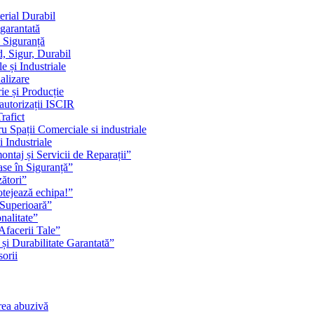
erial Durabil
 garantată
i Siguranță
, Sigur, Durabil
 și Industriale
alizare
ie și Producție
 autorizații ISCIR
rafict
u Spații Comerciale si industriale
i Industriale
ontaj și Servicii de Reparații”
se în Siguranță”
zători”
rotejează echipa!”
 Superioară”
nalitate”
Afacerii Tale”
 și Durabilitate Garantată”
orii
rea abuzivă