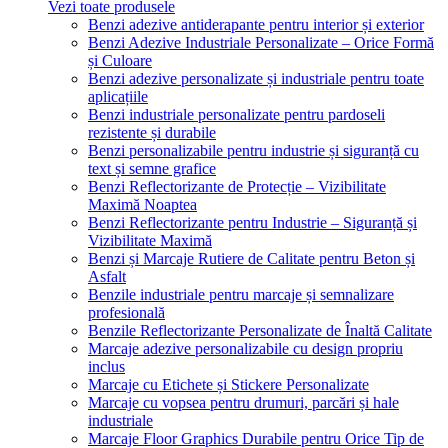
Vezi toate produsele
Benzi adezive antiderapante pentru interior și exterior
Benzi Adezive Industriale Personalizate – Orice Formă
și Culoare
Benzi adezive personalizate și industriale pentru toate
aplicațiile
Benzi industriale personalizate pentru pardoseli
rezistente și durabile
Benzi personalizabile pentru industrie și siguranță cu
text și semne grafice
Benzi Reflectorizante de Protecție – Vizibilitate
Maximă Noaptea
Benzi Reflectorizante pentru Industrie – Siguranță și
Vizibilitate Maximă
Benzi și Marcaje Rutiere de Calitate pentru Beton și
Asfalt
Benzile industriale pentru marcaje și semnalizare
profesională
Benzile Reflectorizante Personalizate de Înaltă Calitate
Marcaje adezive personalizabile cu design propriu
inclus
Marcaje cu Etichete și Stickere Personalizate
Marcaje cu vopsea pentru drumuri, parcări și hale
industriale
Marcaje Floor Graphics Durabile pentru Orice Tip de