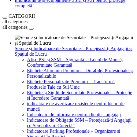
Îmbrăcăminte și echipamente SSM și PSI pentru protecție
completă
CATEGORII
all categories
all categories
Semne și Indicatoare de Securitate – Protejează-ți Angajații și
Spațiul de Lucru
Afișe PSI și SSM – Siguranță la Locul de Muncă,
Conformitate Garantată
Etichete Aluminiu Premium – Durabile, Profesionale și
Personalizabile
Etichete Personalizate Premium – Transformă
Produsele Tale cu Stil Unic
Etichete și Sigilii de Securitate Profesionale – Protecție
și Încredere Garantată
indicatoare de avertizare rezistente pentru locuri de
muncă
Indicatoare de informare pentru clienți și angajați
Indicatoare de Obligație SSM – Protejează-ți Angajații
cu Semnalizare Corectă”
Indicatoare Parking Profesionale – Organizare și
Siguranță în Parcări