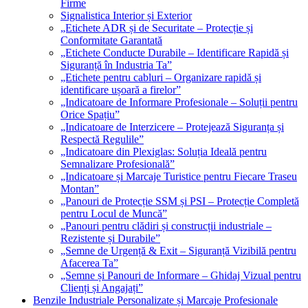
Firme
Signalistica Interior și Exterior
„Etichete ADR și de Securitate – Protecție și
Conformitate Garantată
„Etichete Conducte Durabile – Identificare Rapidă și
Siguranță în Industria Ta”
„Etichete pentru cabluri – Organizare rapidă și
identificare ușoară a firelor”
„Indicatoare de Informare Profesionale – Soluții pentru
Orice Spațiu”
„Indicatoare de Interzicere – Protejează Siguranța și
Respectă Regulile”
„Indicatoare din Plexiglas: Soluția Ideală pentru
Semnalizare Profesională”
„Indicatoare și Marcaje Turistice pentru Fiecare Traseu
Montan”
„Panouri de Protecție SSM și PSI – Protecție Completă
pentru Locul de Muncă”
„Panouri pentru clădiri și construcții industriale –
Rezistente și Durabile”
„Semne de Urgență & Exit – Siguranță Vizibilă pentru
Afacerea Ta”
„Semne și Panouri de Informare – Ghidaj Vizual pentru
Clienți și Angajați”
Benzile Industriale Personalizate și Marcaje Profesionale