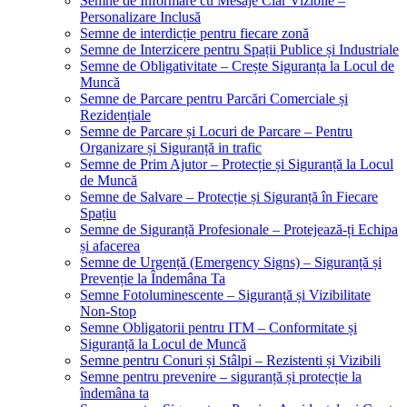
Semne de Informare cu Mesaje Clar Vizibile –
Personalizare Inclusă
Semne de interdicție pentru fiecare zonă
Semne de Interzicere pentru Spații Publice și Industriale
Semne de Obligativitate – Crește Siguranța la Locul de
Muncă
Semne de Parcare pentru Parcări Comerciale și
Rezidențiale
Semne de Parcare și Locuri de Parcare – Pentru
Organizare și Siguranță in trafic
Semne de Prim Ajutor – Protecție și Siguranță la Locul
de Muncă
Semne de Salvare – Protecție și Siguranță în Fiecare
Spațiu
Semne de Siguranță Profesionale – Protejează-ți Echipa
și afacerea
Semne de Urgență (Emergency Signs) – Siguranță și
Prevenție la Îndemâna Ta
Semne Fotoluminescente – Siguranță și Vizibilitate
Non-Stop
Semne Obligatorii pentru ITM – Conformitate și
Siguranță la Locul de Muncă
Semne pentru Conuri și Stâlpi – Rezistenti și Vizibili
Semne pentru prevenire – siguranță și protecție la
îndemâna ta