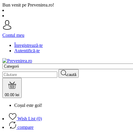
Bun venit pe Prevenirea.ro!
Contul meu
Înregistrează-te
Autentifică-te
caută
0
0.00 lei
Coșul este gol!
Wish List (0)
compare