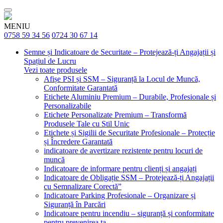
MENIU
0758 59 34 56
0724 30 67 14
Semne și Indicatoare de Securitate – Protejează-ți Angajații și
Spațiul de Lucru
Vezi toate produsele
Afișe PSI și SSM – Siguranță la Locul de Muncă,
Conformitate Garantată
Etichete Aluminiu Premium – Durabile, Profesionale și
Personalizabile
Etichete Personalizate Premium – Transformă
Produsele Tale cu Stil Unic
Etichete și Sigilii de Securitate Profesionale – Protecție
și Încredere Garantată
indicatoare de avertizare rezistente pentru locuri de
muncă
Indicatoare de informare pentru clienți și angajați
Indicatoare de Obligație SSM – Protejează-ți Angajații
cu Semnalizare Corectă”
Indicatoare Parking Profesionale – Organizare și
Siguranță în Parcări
Indicatoare pentru incendiu – siguranță și conformitate
pentru prevenirea ta