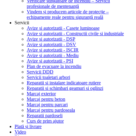
Verificare stingătoare de incendiu – Servicii
profesionale de mentenanță
Vindem și producem articole de protecție –
echipamente reale pentru siguranță reală
Servicii
Avize si autorizatii - Casete luminoase
Avize si autorizatii - Constructii civile si industriale
Avize si autorizatii - DSP
Avize si autorizatii - DSV
Avize si autorizatii - ISCIR
Avize si autorizatii - Mediu
Avize si autorizatii - PSI
Plan de evacuare la incendiu
Servicii DDD
Servicii toaletari arbori
Reparatii si instalare indicatoare rutiere
Reparatii si schimbari geamuri si oglinzi
Marcaj exterior
Marcaj pentru beton
Marcaj pentru parcari
Marcaj pentru pardoseala
Reparatii pardoseli
Curs de prim ajutor
Plată și livrare
Video