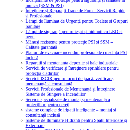
Încălțăminte de protecție pentru siguranță și sănătate în
muncă (SSM & PSI)
Întreținere și Reparații Trape de Fum – Servicii Rapide
și Profesionale
Lămpi de Iluminat de Urgență pentru Toalete și Grupuri
Sanitare
Lămpi de siguranță pentru ieșiri și hidranti cu LED și
neon
Mănuși rezistente pentru protecție PSI și SSM –
Calitate garantată
Planuri de evacuare incendiu profesionale cu schiță PSI
inclusă
Reparatii si mentenanta depozite si hale industriale
Servicii de verificare și întreținere sprinklere pentru
protecția clădirilor
Servicii ISCIR pentru locuri de joacă: verificare,
mentenanță și consultanță
Servicii Profesionale de Mentenanță și Întreținere
Sisteme de Stingere a Incendiilor
Servicii specializate de montaj și mentenanță a
protecțiilor pentru pereți
sisteme complete de irigații inteligente – montaj și
consultanță inclusă
Sisteme de Iluminare Hidranti pentru Spații Interioare și
Exterioare