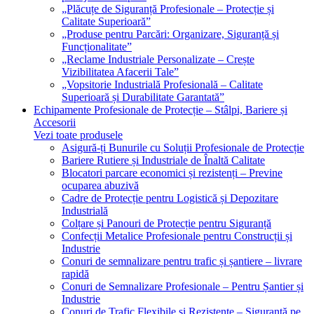
„Plăcuțe de Siguranță Profesionale – Protecție și
Calitate Superioară”
„Produse pentru Parcări: Organizare, Siguranță și
Funcționalitate”
„Reclame Industriale Personalizate – Crește
Vizibilitatea Afacerii Tale”
„Vopsitorie Industrială Profesională – Calitate
Superioară și Durabilitate Garantată”
Echipamente Profesionale de Protecție – Stâlpi, Bariere și
Accesorii
Vezi toate produsele
Asigură-ți Bunurile cu Soluții Profesionale de Protecție
Bariere Rutiere și Industriale de Înaltă Calitate
Blocatori parcare economici și rezistenți – Previne
ocuparea abuzivă
Cadre de Protecție pentru Logistică și Depozitare
Industrială
Colțare și Panouri de Protecție pentru Siguranță
Confecții Metalice Profesionale pentru Construcții și
Industrie
Conuri de semnalizare pentru trafic și șantiere – livrare
rapidă
Conuri de Semnalizare Profesionale – Pentru Șantier și
Industrie
Conuri de Trafic Flexibile și Rezistente – Siguranță pe