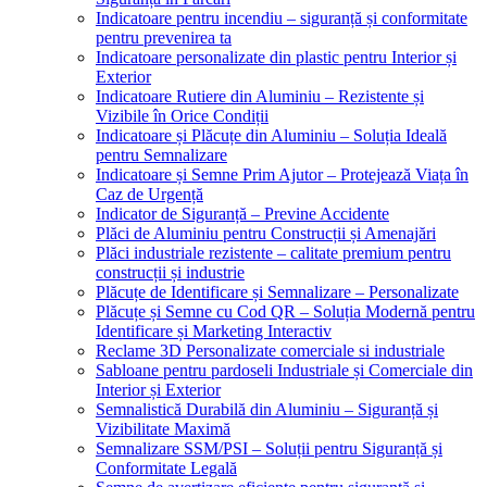
Indicatoare pentru incendiu – siguranță și conformitate
pentru prevenirea ta
Indicatoare personalizate din plastic pentru Interior și
Exterior
Indicatoare Rutiere din Aluminiu – Rezistente și
Vizibile în Orice Condiții
Indicatoare și Plăcuțe din Aluminiu – Soluția Ideală
pentru Semnalizare
Indicatoare și Semne Prim Ajutor – Protejează Viața în
Caz de Urgență
Indicator de Siguranță – Previne Accidente
Plăci de Aluminiu pentru Construcții și Amenajări
Plăci industriale rezistente – calitate premium pentru
construcții și industrie
Plăcuțe de Identificare și Semnalizare – Personalizate
Plăcuțe și Semne cu Cod QR – Soluția Modernă pentru
Identificare și Marketing Interactiv
Reclame 3D Personalizate comerciale si industriale
Sabloane pentru pardoseli Industriale și Comerciale din
Interior și Exterior
Semnalistică Durabilă din Aluminiu – Siguranță și
Vizibilitate Maximă
Semnalizare SSM/PSI – Soluții pentru Siguranță și
Conformitate Legală