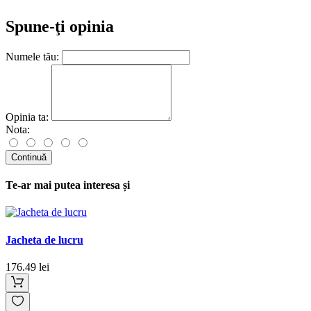
BARBATI FROSTYMaterial:Fleece, 100 % poliester.Marimi
Spune-ţi opinia
disponibile:XS-3XL.Lavabil la: 40 °
C.Personalizare:broderie, gravare.
Numele tău:
Opinia ta:
Nota:
Continuă
Te-ar mai putea interesa și
Jacheta de lucru
176.49 lei