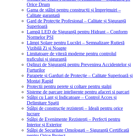
Orice Drum
Gama de stâlpi pentru construcții și împrejmuiri –
Calitate garantată
Gard de Protecție Profesional – Calitate și Siguranță
Superioară
Lampă LED de Siguranță pentru Hidrant – Conform
Normelor PSI
Lămpi Solare pentru Lucrări – Semnalizare Rutieră
Vizibilă Zi și Noapte
Limitatoare de viteză moderne pentru controlul
traficului și siguranță
Oglinzi de Siguranță pentru Prevenirea Accidentelor și
Furturilor
Parapete și Garduri de Protecție – Calitate Superioară și
Montaj Rapid
Protectii pentru perete si coltare pentru stalpi
Sisteme de parcare inteligente pentru afaceri si parcari
Stâlpi cu Lanț și Indicatoare – Control Acces și
Delimitare Spații
Stâlpi de construcție rezistenți – Ideali pentru orice
lucrare
Stâlpi de Evenimente Rezistenți – Perfecți pentru
Interior și Exterior
Stâlpi de Securitate Omologați – Siguranță Certificată
pentru Orice Proiect