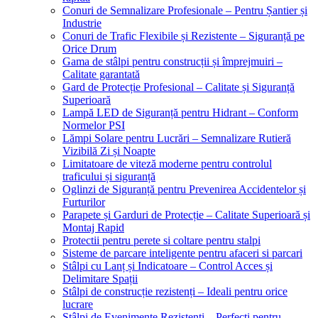
Conuri de Semnalizare Profesionale – Pentru Șantier și
Industrie
Conuri de Trafic Flexibile și Rezistente – Siguranță pe
Orice Drum
Gama de stâlpi pentru construcții și împrejmuiri –
Calitate garantată
Gard de Protecție Profesional – Calitate și Siguranță
Superioară
Lampă LED de Siguranță pentru Hidrant – Conform
Normelor PSI
Lămpi Solare pentru Lucrări – Semnalizare Rutieră
Vizibilă Zi și Noapte
Limitatoare de viteză moderne pentru controlul
traficului și siguranță
Oglinzi de Siguranță pentru Prevenirea Accidentelor și
Furturilor
Parapete și Garduri de Protecție – Calitate Superioară și
Montaj Rapid
Protectii pentru perete si coltare pentru stalpi
Sisteme de parcare inteligente pentru afaceri si parcari
Stâlpi cu Lanț și Indicatoare – Control Acces și
Delimitare Spații
Stâlpi de construcție rezistenți – Ideali pentru orice
lucrare
Stâlpi de Evenimente Rezistenți – Perfecți pentru