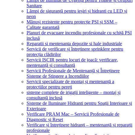
Lămpi de Iluminat de Urgență pentru Toalete și Grupuri
Sanitare
Lămpi de siguranță pentru ieșiri și hidranti cu LED și
neon
Mănuși rezistente pentru protecție PSI și SSM –
Calitate garantată
Planuri de evacuare incendiu profesionale cu schiță PSI
inclusă
Reparatii si mentenanta depozite si hale industriale
Servicii de verificare și întreținere sprinklere pentru
protecția clădirilor
Servicii ISCIR pentru locuri de joacă: verificare,
mentenanță și consultanță
Servicii Profesionale de Mentenanță și Întreținere
Sisteme de Stingere a Incendiilor
Servicii specializate de montaj și mentenanță a
protecțiilor pentru pereți
sisteme complete de irigații inteligente – montaj și
consultanță inclusă
Sisteme de Iluminare Hidranti pentru Spații Interioare și
Exterioare
Verificare PRAM Mac – Servicii Profesionale de
Diagnostic și Reset
Verificare și întreținere hidranți – mentenanță și reparații
profesionale