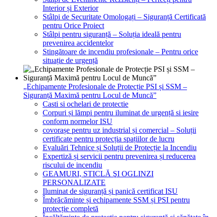
Interior și Exterior
Stâlpi de Securitate Omologați – Siguranță Certificată
pentru Orice Proiect
Stâlpi pentru siguranță – Soluția ideală pentru
prevenirea accidentelor
Stingătoare de incendiu profesionale – Pentru orice
situație de urgență
„Echipamente Profesionale de Protecție PSI și SSM –
Siguranță Maximă pentru Locul de Muncă”
Casti si ochelari de protectie
Corpuri și lămpi pentru iluminat de urgență si iesire
conform normelor ISU
covorașe pentru uz industrial și comercial – Soluții
certificate pentru protecția spațiilor de lucru
Evaluări Tehnice și Soluții de Protecție la Incendiu
Expertiză și servicii pentru prevenirea și reducerea
riscului de incendiu
GEAMURI, STICLĂ ŞI OGLINZI
PERSONALIZATE
Iluminat de siguranță și panică certificat ISU
Îmbrăcăminte și echipamente SSM și PSI pentru
protecție completă