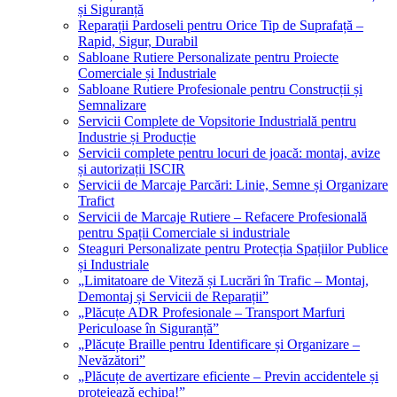
și Siguranță
Reparații Pardoseli pentru Orice Tip de Suprafață –
Rapid, Sigur, Durabil
Sabloane Rutiere Personalizate pentru Proiecte
Comerciale și Industriale
Sabloane Rutiere Profesionale pentru Construcții și
Semnalizare
Servicii Complete de Vopsitorie Industrială pentru
Industrie și Producție
Servicii complete pentru locuri de joacă: montaj, avize
și autorizații ISCIR
Servicii de Marcaje Parcări: Linie, Semne și Organizare
Trafict
Servicii de Marcaje Rutiere – Refacere Profesională
pentru Spații Comerciale si industriale
Steaguri Personalizate pentru Protecția Spațiilor Publice
și Industriale
„Limitatoare de Viteză și Lucrări în Trafic – Montaj,
Demontaj și Servicii de Reparații”
„Plăcuțe ADR Profesionale – Transport Marfuri
Periculoase în Siguranță”
„Plăcuțe Braille pentru Identificare și Organizare –
Nevăzători”
„Plăcuțe de avertizare eficiente – Previn accidentele și
protejează echipa!”