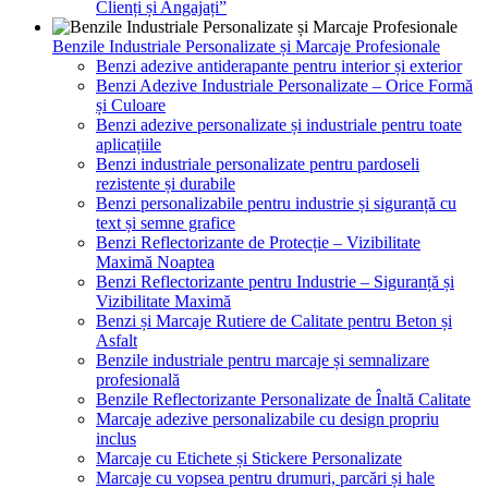
Clienți și Angajați”
Benzile Industriale Personalizate și Marcaje Profesionale
Benzi adezive antiderapante pentru interior și exterior
Benzi Adezive Industriale Personalizate – Orice Formă
și Culoare
Benzi adezive personalizate și industriale pentru toate
aplicațiile
Benzi industriale personalizate pentru pardoseli
rezistente și durabile
Benzi personalizabile pentru industrie și siguranță cu
text și semne grafice
Benzi Reflectorizante de Protecție – Vizibilitate
Maximă Noaptea
Benzi Reflectorizante pentru Industrie – Siguranță și
Vizibilitate Maximă
Benzi și Marcaje Rutiere de Calitate pentru Beton și
Asfalt
Benzile industriale pentru marcaje și semnalizare
profesională
Benzile Reflectorizante Personalizate de Înaltă Calitate
Marcaje adezive personalizabile cu design propriu
inclus
Marcaje cu Etichete și Stickere Personalizate
Marcaje cu vopsea pentru drumuri, parcări și hale