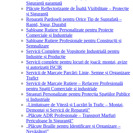
Siguranță garantată
Plăcuțe Reflectorizante de Înaltă Vizibilitate – Protecție
și Siguranță
Reparații Pardoseli pentru Orice Tip de Suprafață –
Rapid, Sigur, Durabil
Sabloane Rutiere Personalizate pentru Proiecte
Comerciale și Industriale
Sabloane Rutiere Profesionale pentru Construcții și
Semnalizare
Servicii Complete de Vopsitorie Industrială pentru
Industrie și Producție
Servicii complete pentru locuri de joacă: montaj, avize
și autorizații ISCIR
Servicii de Marcaje Parcări: Linie, Semne și Organizare
Trafict
Servicii de Marcaje Rutiere – Refacere Profesională
pentru Spații Comerciale si industriale
Steaguri Personalizate pentru Protecția Spațiilor Publice
și Industriale
„Limitatoare de Viteză și Lucrări în Trafic – Montaj,
Demontaj și Servicii de Reparații”
„Plăcuțe ADR Profesionale – Transport Marfuri
Periculoase în Siguranță”
„Plăcuțe Braille pentru Identificare și Organizare –
Nevăzători”