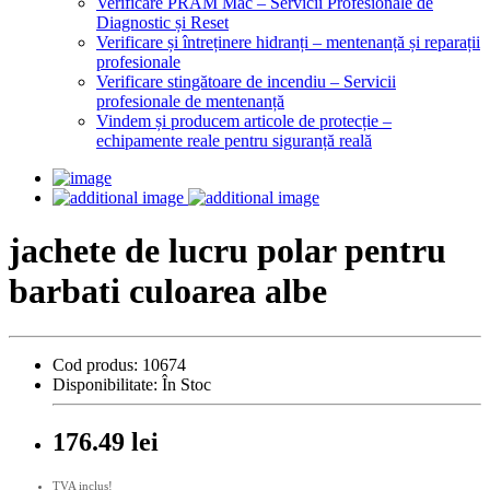
Verificare PRAM Mac – Servicii Profesionale de
Diagnostic și Reset
Verificare și întreținere hidranți – mentenanță și reparații
profesionale
Verificare stingătoare de incendiu – Servicii
profesionale de mentenanță
Vindem și producem articole de protecție –
echipamente reale pentru siguranță reală
jachete de lucru polar pentru
barbati culoarea albe
Cod produs:
10674
Disponibilitate:
În Stoc
176.49 lei
TVA inclus!