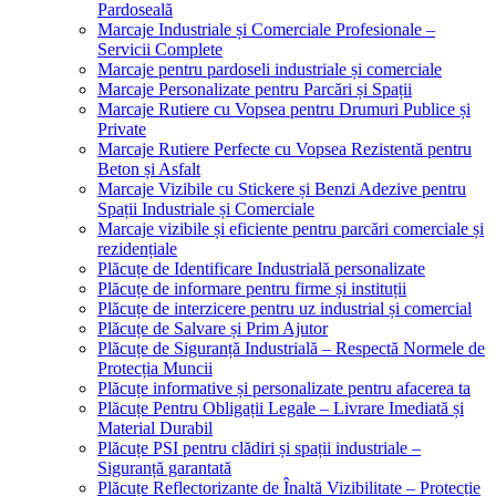
Pardoseală
Marcaje Industriale și Comerciale Profesionale –
Servicii Complete
Marcaje pentru pardoseli industriale și comerciale
Marcaje Personalizate pentru Parcări și Spații
Marcaje Rutiere cu Vopsea pentru Drumuri Publice și
Private
Marcaje Rutiere Perfecte cu Vopsea Rezistentă pentru
Beton și Asfalt
Marcaje Vizibile cu Stickere și Benzi Adezive pentru
Spații Industriale și Comerciale
Marcaje vizibile și eficiente pentru parcări comerciale și
rezidențiale
Plăcuțe de Identificare Industrială personalizate
Plăcuțe de informare pentru firme și instituții
Plăcuțe de interzicere pentru uz industrial și comercial
Plăcuțe de Salvare și Prim Ajutor
Plăcuțe de Siguranță Industrială – Respectă Normele de
Protecția Muncii
Plăcuțe informative și personalizate pentru afacerea ta
Plăcuțe Pentru Obligații Legale – Livrare Imediată și
Material Durabil
Plăcuțe PSI pentru clădiri și spații industriale –
Siguranță garantată
Plăcuțe Reflectorizante de Înaltă Vizibilitate – Protecție