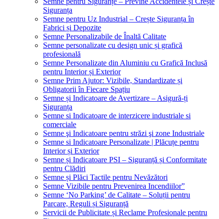
Semne pentru Siguranțe – Previne Accidentele și Crește
Siguranța
Semne pentru Uz Industrial – Crește Siguranța în
Fabrici și Depozite
Semne Personalizabile de Înaltă Calitate
Semne personalizate cu design unic și grafică
profesională
Semne Personalizate din Aluminiu cu Grafică Inclusă
pentru Interior și Exterior
Semne Prim Ajutor: Vizibile, Standardizate și
Obligatorii în Fiecare Spațiu
Semne și Indicatoare de Avertizare – Asigură-ți
Siguranța
Semne si Indicatoare de interzicere industriale si
comerciale
Semne şi Indicatoare pentru străzi şi zone Industriale
Semne si Indicatoare Personalizate | Plăcuțe pentru
Interior și Exterior
Semne și Indicatoare PSI – Siguranță și Conformitate
pentru Clădiri
Semne și Plăci Tactile pentru Nevăzători
Semne Vizibile pentru Prevenirea Incendiilor”
Semne ‘No Parking’ de Calitate – Soluții pentru
Parcare, Reguli și Siguranță
Servicii de Publicitate și Reclame Profesionale pentru