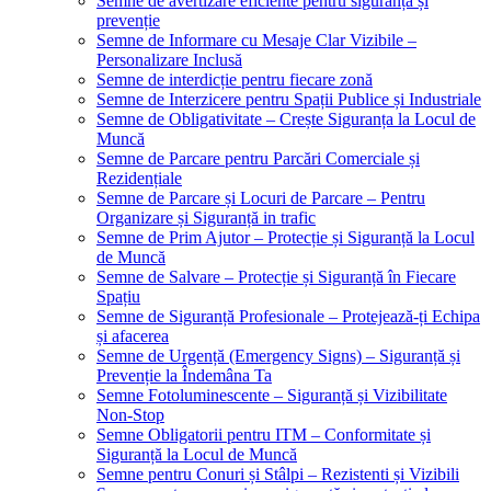
Semne de avertizare eficiente pentru siguranță și
prevenție
Semne de Informare cu Mesaje Clar Vizibile –
Personalizare Inclusă
Semne de interdicție pentru fiecare zonă
Semne de Interzicere pentru Spații Publice și Industriale
Semne de Obligativitate – Crește Siguranța la Locul de
Muncă
Semne de Parcare pentru Parcări Comerciale și
Rezidențiale
Semne de Parcare și Locuri de Parcare – Pentru
Organizare și Siguranță in trafic
Semne de Prim Ajutor – Protecție și Siguranță la Locul
de Muncă
Semne de Salvare – Protecție și Siguranță în Fiecare
Spațiu
Semne de Siguranță Profesionale – Protejează-ți Echipa
și afacerea
Semne de Urgență (Emergency Signs) – Siguranță și
Prevenție la Îndemâna Ta
Semne Fotoluminescente – Siguranță și Vizibilitate
Non-Stop
Semne Obligatorii pentru ITM – Conformitate și
Siguranță la Locul de Muncă
Semne pentru Conuri și Stâlpi – Rezistenti și Vizibili