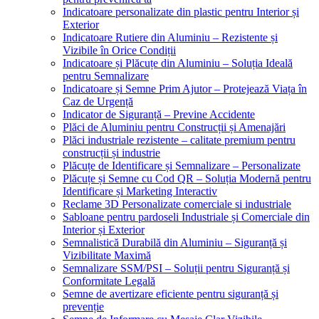
Indicatoare personalizate din plastic pentru Interior și
Exterior
Indicatoare Rutiere din Aluminiu – Rezistente și
Vizibile în Orice Condiții
Indicatoare și Plăcuțe din Aluminiu – Soluția Ideală
pentru Semnalizare
Indicatoare și Semne Prim Ajutor – Protejează Viața în
Caz de Urgență
Indicator de Siguranță – Previne Accidente
Plăci de Aluminiu pentru Construcții și Amenajări
Plăci industriale rezistente – calitate premium pentru
construcții și industrie
Plăcuțe de Identificare și Semnalizare – Personalizate
Plăcuțe și Semne cu Cod QR – Soluția Modernă pentru
Identificare și Marketing Interactiv
Reclame 3D Personalizate comerciale si industriale
Sabloane pentru pardoseli Industriale și Comerciale din
Interior și Exterior
Semnalistică Durabilă din Aluminiu – Siguranță și
Vizibilitate Maximă
Semnalizare SSM/PSI – Soluții pentru Siguranță și
Conformitate Legală
Semne de avertizare eficiente pentru siguranță și
prevenție