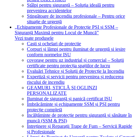
Stâlpi pentru siguranță – Soluția ideală pentru
prevenirea accidentelor
Stingătoare de incendiu profesionale – Pentru orice
situație de urgență
„Echipamente Profesionale de Protecție PSI și SSM –
Siguranță Maximă pentru Locul de Muncă”
Vezi toate produsele
Casti si ochelari de protectie
Corpuri și lămpi pentru iluminat de urgență si iesire
conform normelor ISU
covorașe pentru uz industrial și comercial – Soluții
certificate pentru protecția spațiilor de lucru
Evaluări Tehnice și Soluții de Protecție la Incendiu
Expertiză și servicii pentru prevenirea și reducerea
riscului de incendiu
GEAMURI, STICLĂ ŞI OGLINZI
PERSONALIZATE
Iluminat de siguranță și panică certificat ISU
Îmbrăcăminte și echipamente SSM și PSI pentru
protecție completă
Încălțăminte de protecție pentru siguranță și sănătate în
muncă (SSM & PSI)
Întreținere și Reparații Trape de Fum – Servicii Rapide
și Profesionale