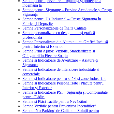
Semne pentru prevenire – siguranță și protecție la
îndemâna ta
Semne pentru Siguranțe – Previne Accidentele și Crește
Siguranța
Semne pentru Uz Industrial – Crește Siguranța în
Fabrici și Depozite
Semne Personalizabile de Înaltă Calitate
Semne personalizate cu design unic și grafică
profesională
Semne Personalizate din Aluminiu cu Grafică Inclusă
pentru Interior și Exterior
Semne Prim Ajutor: Vizibile, Standardizate și
Obligatorii în Fiecare Spațiu
Semne și Indicatoare de Avertizare – Asigură-ți
Siguranța
Semne si Indicatoare de interzicere industriale si
comerciale
Semne şi Indicatoare pentru străzi şi zone Industriale
Semne si Indicatoare Personalizate | Plăcuțe pentru
Interior și Exterior
Semne și Indicatoare PSI – Siguranță și Conformitate
pentru Clădiri
Semne și Plăci Tactile pentru Nevăzători
Semne Vizibile pentru Prevenirea Incendiilor”
Semne ‘No Parking’ de Calitate – Soluții pentru