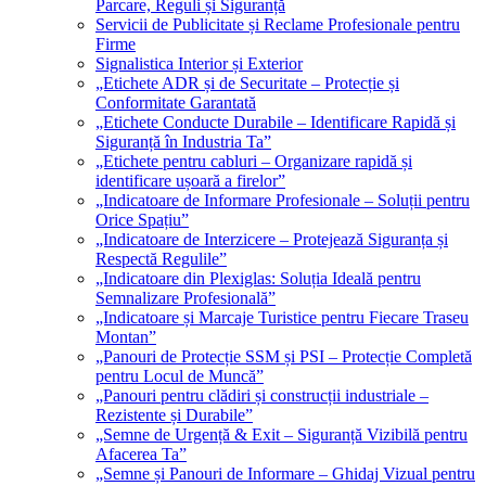
Parcare, Reguli și Siguranță
Servicii de Publicitate și Reclame Profesionale pentru
Firme
Signalistica Interior și Exterior
„Etichete ADR și de Securitate – Protecție și
Conformitate Garantată
„Etichete Conducte Durabile – Identificare Rapidă și
Siguranță în Industria Ta”
„Etichete pentru cabluri – Organizare rapidă și
identificare ușoară a firelor”
„Indicatoare de Informare Profesionale – Soluții pentru
Orice Spațiu”
„Indicatoare de Interzicere – Protejează Siguranța și
Respectă Regulile”
„Indicatoare din Plexiglas: Soluția Ideală pentru
Semnalizare Profesională”
„Indicatoare și Marcaje Turistice pentru Fiecare Traseu
Montan”
„Panouri de Protecție SSM și PSI – Protecție Completă
pentru Locul de Muncă”
„Panouri pentru clădiri și construcții industriale –
Rezistente și Durabile”
„Semne de Urgență & Exit – Siguranță Vizibilă pentru
Afacerea Ta”
„Semne și Panouri de Informare – Ghidaj Vizual pentru