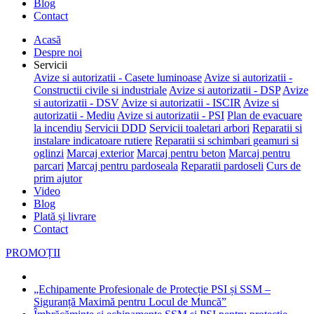
Blog
Contact
Acasă
Despre noi
Servicii
Avize si autorizatii - Casete luminoase
Avize si autorizatii -
Constructii civile si industriale
Avize si autorizatii - DSP
Avize
si autorizatii - DSV
Avize si autorizatii - ISCIR
Avize si
autorizatii - Mediu
Avize si autorizatii - PSI
Plan de evacuare
la incendiu
Servicii DDD
Servicii toaletari arbori
Reparatii si
instalare indicatoare rutiere
Reparatii si schimbari geamuri si
oglinzi
Marcaj exterior
Marcaj pentru beton
Marcaj pentru
parcari
Marcaj pentru pardoseala
Reparatii pardoseli
Curs de
prim ajutor
Video
Blog
Plată și livrare
Contact
PROMOȚII
„Echipamente Profesionale de Protecție PSI și SSM –
Siguranță Maximă pentru Locul de Muncă”