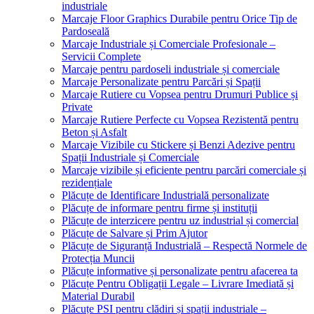
industriale
Marcaje Floor Graphics Durabile pentru Orice Tip de
Pardoseală
Marcaje Industriale și Comerciale Profesionale –
Servicii Complete
Marcaje pentru pardoseli industriale și comerciale
Marcaje Personalizate pentru Parcări și Spații
Marcaje Rutiere cu Vopsea pentru Drumuri Publice și
Private
Marcaje Rutiere Perfecte cu Vopsea Rezistentă pentru
Beton și Asfalt
Marcaje Vizibile cu Stickere și Benzi Adezive pentru
Spații Industriale și Comerciale
Marcaje vizibile și eficiente pentru parcări comerciale și
rezidențiale
Plăcuțe de Identificare Industrială personalizate
Plăcuțe de informare pentru firme și instituții
Plăcuțe de interzicere pentru uz industrial și comercial
Plăcuțe de Salvare și Prim Ajutor
Plăcuțe de Siguranță Industrială – Respectă Normele de
Protecția Muncii
Plăcuțe informative și personalizate pentru afacerea ta
Plăcuțe Pentru Obligații Legale – Livrare Imediată și
Material Durabil
Plăcuțe PSI pentru clădiri și spații industriale –