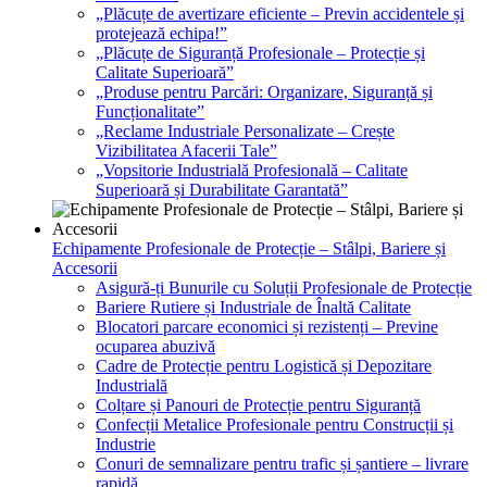
„Plăcuțe de avertizare eficiente – Previn accidentele și
protejează echipa!”
„Plăcuțe de Siguranță Profesionale – Protecție și
Calitate Superioară”
„Produse pentru Parcări: Organizare, Siguranță și
Funcționalitate”
„Reclame Industriale Personalizate – Crește
Vizibilitatea Afacerii Tale”
„Vopsitorie Industrială Profesională – Calitate
Superioară și Durabilitate Garantată”
Echipamente Profesionale de Protecție – Stâlpi, Bariere și
Accesorii
Asigură-ți Bunurile cu Soluții Profesionale de Protecție
Bariere Rutiere și Industriale de Înaltă Calitate
Blocatori parcare economici și rezistenți – Previne
ocuparea abuzivă
Cadre de Protecție pentru Logistică și Depozitare
Industrială
Colțare și Panouri de Protecție pentru Siguranță
Confecții Metalice Profesionale pentru Construcții și
Industrie
Conuri de semnalizare pentru trafic și șantiere – livrare
rapidă