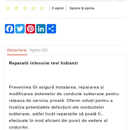
0 opinii
Spune-ţi opinia
Facebook
Twitter
Pinterest
LinkedIn
Share
Descriere
Opinii (0)
Reparatii inlocuire tevi hidranti
Prevenirea GI asigură instalarea, repararea și
modificarea sistemelor de conducte subterane pentru
rețeaua de serviciu privată. Oferim soluții pentru a
localiza potențialele defecțiuni ale conductelor
subterane, astfel încât reparațiile să poată fi
efectuate în mod eficient din punct de vedere al
costurilor.