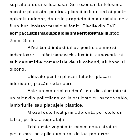
suprafata dura si lucioasa. Se recomanda folosirea
acestor placi atat pentru aplicatii indoor, cat si pentru
aplicatii outdoor, datorita proprietatii materialului de a
fi un bun izolator termic si fonic. Placile din PVC
– Grosimi disponibile in permanenta in stoc:
compact sunt vacuumabile si termoformabile.
2mm; 3mm.
– Plăci bond industrial uv pentru semne si
indicatoare – plăci sandwich aluminiu cunoscute si
sub denumirile comerciale de alucobond, alubond si
dibond.
– Utilizate pentru placări fațade, placări
interioare, placări exterioare.
– Este un material cu două fete din aluminiu si
un miez din polietilena ce inlocuieste cu succes tabla,
lambriurile sau placajele plastice.
– Miezul este fixat prin aderenta pe fetele din
tabla, pe toată suprafața.
– Tabla este vopsita in minim doua straturi,
peste care se aplica un strat de lac protector