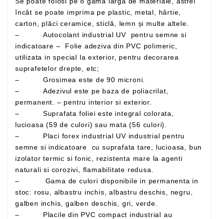
Se poate folosi pe o gamă largă de materiale, astfel
încât se poate imprima pe plastic, metal, hârtie,
carton, plăci ceramice, sticlă, lemn și multe altele.
– Autocolant industrial UV pentru semne si
indicatoare – Folie adeziva din PVC polimeric,
utilizata in special la exterior, pentru decorarea
suprafetelor drepte, etc;
– Grosimea este de 90 microni.
– Adezivul este pe baza de poliacrilat,
permanent. – pentru interior si exterior.
– Suprafata foliei este integral colorata,
lucioasa (59 de culori) sau mata (56 culori).
– Placi forex industrial UV industrial pentru
semne si indicatoare cu suprafata tare, lucioasa, bun
izolator termic si fonic, rezistenta mare la agenti
naturali si corozivi, flamabilitate redusa.
– Gama de culori disponibile in permanenta in
stoc: rosu, albastru inchis, albastru deschis, negru,
galben inchis, galben deschis, gri, verde.
– Placile din PVC compact industrial au