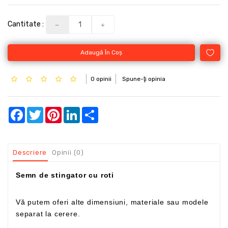
Cantitate :
Adaugă În Coş
0 opinii
Spune-ţi opinia
Facebook
Twitter
Pinterest
LinkedIn
Share
Descriere
Opinii (0)
Semn de stingator cu roti
Vă putem oferi alte dimensiuni, materiale sau modele
separat la cerere.