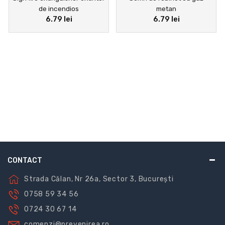
de incendios
metan
6.79 lei
6.79 lei
CONTACT
Strada Călan, Nr 26a, Sector 3, București
0758 59 34 56
0724 30 67 14
comenzi@prevenirea.ro