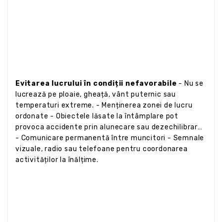
Evitarea lucrului în condiții nefavorabile
- Nu se
lucrează pe ploaie, gheață, vânt puternic sau
temperaturi extreme. - Menținerea zonei de lucru
ordonate - Obiectele lăsate la întâmplare pot
provoca accidente prin alunecare sau dezechilibrare.
- Comunicare permanentă între muncitori - Semnale
vizuale, radio sau telefoane pentru coordonarea
activităților la înălțime.