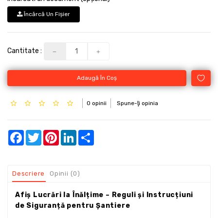
Încărcă Un Fişier
Cantitate :
Adaugă În Coş
0 opinii
Spune-ţi opinia
Facebook
Twitter
Pinterest
LinkedIn
Share
Descriere
Opinii (0)
Afiș Lucrări la Înălțime – Reguli și Instrucțiuni
de Siguranță pentru Șantiere