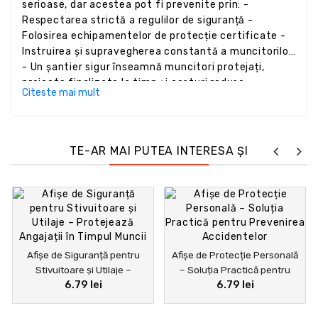
serioase, dar acestea pot fi prevenite prin: -
Respectarea strictă a regulilor de siguranță -
Folosirea echipamentelor de protecție certificate -
Instruirea și supravegherea constantă a muncitorilor
- Un șantier sigur înseamnă muncitori protejați,
proiecte finalizate la timp și costuri reduse.
Citeste mai mult
Investește în echipamente profesionale pentru
lucrări la înălțime, pentru că siguranța nu este doar o
obligație legală, ci și o investiție în succesul afacerii
tale.
TE-AR MAI PUTEA INTERESA ȘI
Afișe de Siguranță pentru
Afișe de Protecție Personală
Stivuitoare și Utilaje –
– Soluția Practică pentru
6.79 lei
6.79 lei
Protejează Angajații în Timpul
Prevenirea Accidentelor
Muncii