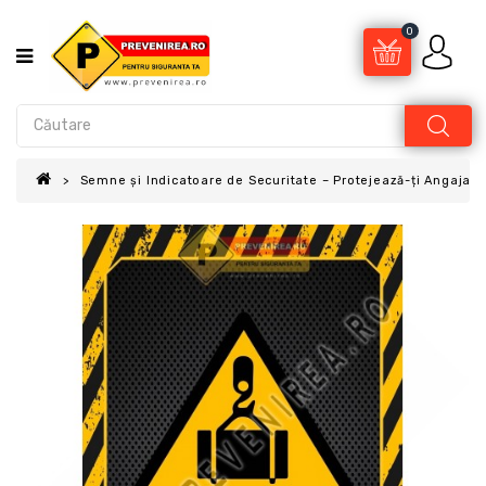
0
Semne și Indicatoare de Securitate – Protejează-ți Angajații