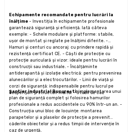
Echipamente recomandate pentru lucrări la
înălțime
- Investiția în echipamente profesionale
garantează siguranță și eficiență. Iată câteva
exemple: - Schele modulare și platforme: stabile,
ușor de montat și reglate pe înălțimi diferite. -
Hamuri și centuri cu ancoraj: cu prindere rapidă și
rezistență certificat CE. - Căști de protecție cu
protecție auriculară și vizor: ideale pentru lucrări în
construcții sau industriale. - Încălțăminte
antiderapantă și izolație electrică: pentru prevenirea
alunecărilor și a electrocutărilor. - Linii de viață și
corzi de siguranță: indispensabile pentru lucrul pe
Șantier industrial București:
implementarea unui
acoperișuri și structuri înalte. - Studii de caz
plan de siguranță complet și folosirea hamurilor
profesionale a redus accidentele cu 90% într-un an. -
Construcția unui bloc de locuințe: montarea
parapetelor și a plaselor de protecție a prevenit
căderile obiectelor și a redus timpii de intervenție în
caz de urgență.