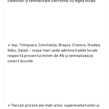
cardurilor și semnalizare conformă cu legea locală
✔ Iași, Timișoara, Constanța, Brașov, Craiova, Oradea,
Sibiu, Galați – orașe mari unde administrațiile locale
respectă procentul minim de 4% și semnalizează
corect locurile
✔ Parcări private ale mall‑urilor, supermarketurilor și