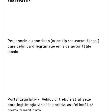
rezervate?
Persoanele cu handicap (orice tip recunoscut legal)
care dețin card‑legitimație emis de autoritățile
locale.
Portal Legislativ - Vehiculul trebuie să afișeze
card‑legitimația vizibil în parbriz, astfel încât să
poată fi verificată.