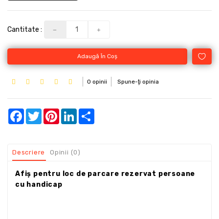
Cantitate :
Adaugă În Coş
0 opinii
Spune-ţi opinia
Facebook
Twitter
Pinterest
LinkedIn
Share
Descriere
Opinii (0)
Afiș pentru loc de parcare rezervat persoane
cu handicap