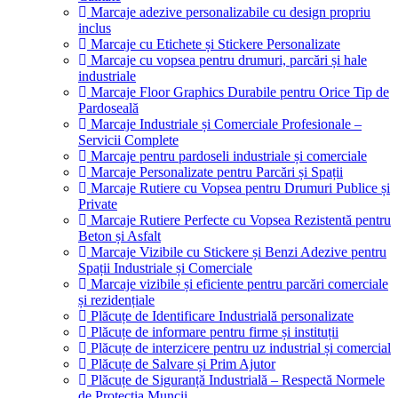
Marcaje adezive personalizabile cu design propriu
inclus
Marcaje cu Etichete și Stickere Personalizate
Marcaje cu vopsea pentru drumuri, parcări și hale
industriale
Marcaje Floor Graphics Durabile pentru Orice Tip de
Pardoseală
Marcaje Industriale și Comerciale Profesionale –
Servicii Complete
Marcaje pentru pardoseli industriale și comerciale
Marcaje Personalizate pentru Parcări și Spații
Marcaje Rutiere cu Vopsea pentru Drumuri Publice și
Private
Marcaje Rutiere Perfecte cu Vopsea Rezistentă pentru
Beton și Asfalt
Marcaje Vizibile cu Stickere și Benzi Adezive pentru
Spații Industriale și Comerciale
Marcaje vizibile și eficiente pentru parcări comerciale
și rezidențiale
Plăcuțe de Identificare Industrială personalizate
Plăcuțe de informare pentru firme și instituții
Plăcuțe de interzicere pentru uz industrial și comercial
Plăcuțe de Salvare și Prim Ajutor
Plăcuțe de Siguranță Industrială – Respectă Normele
de Protecția Muncii