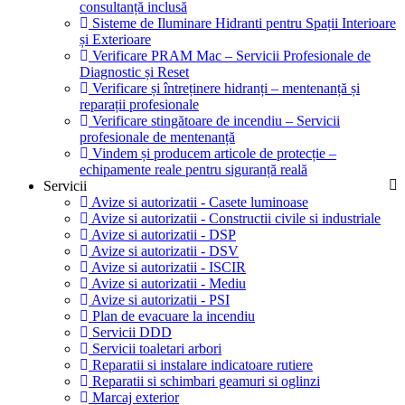
consultanță inclusă
Sisteme de Iluminare Hidranti pentru Spații Interioare
și Exterioare
Verificare PRAM Mac – Servicii Profesionale de
Diagnostic și Reset
Verificare și întreținere hidranți – mentenanță și
reparații profesionale
Verificare stingătoare de incendiu – Servicii
profesionale de mentenanță
Vindem și producem articole de protecție –
echipamente reale pentru siguranță reală
Servicii
Avize si autorizatii - Casete luminoase
Avize si autorizatii - Constructii civile si industriale
Avize si autorizatii - DSP
Avize si autorizatii - DSV
Avize si autorizatii - ISCIR
Avize si autorizatii - Mediu
Avize si autorizatii - PSI
Plan de evacuare la incendiu
Servicii DDD
Servicii toaletari arbori
Reparatii si instalare indicatoare rutiere
Reparatii si schimbari geamuri si oglinzi
Marcaj exterior