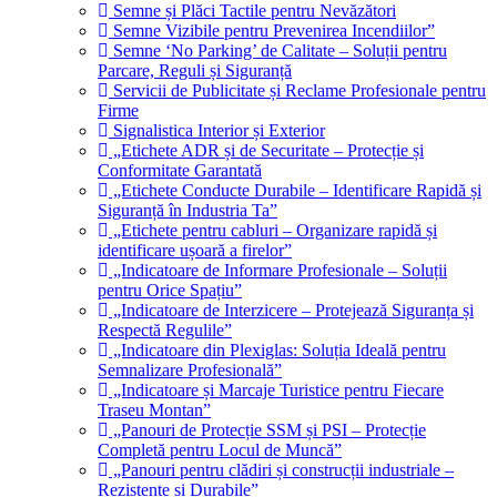
Semne și Plăci Tactile pentru Nevăzători
Semne Vizibile pentru Prevenirea Incendiilor”
Semne ‘No Parking’ de Calitate – Soluții pentru
Parcare, Reguli și Siguranță
Servicii de Publicitate și Reclame Profesionale pentru
Firme
Signalistica Interior și Exterior
„Etichete ADR și de Securitate – Protecție și
Conformitate Garantată
„Etichete Conducte Durabile – Identificare Rapidă și
Siguranță în Industria Ta”
„Etichete pentru cabluri – Organizare rapidă și
identificare ușoară a firelor”
„Indicatoare de Informare Profesionale – Soluții
pentru Orice Spațiu”
„Indicatoare de Interzicere – Protejează Siguranța și
Respectă Regulile”
„Indicatoare din Plexiglas: Soluția Ideală pentru
Semnalizare Profesională”
„Indicatoare și Marcaje Turistice pentru Fiecare
Traseu Montan”
„Panouri de Protecție SSM și PSI – Protecție
Completă pentru Locul de Muncă”
„Panouri pentru clădiri și construcții industriale –
Rezistente și Durabile”