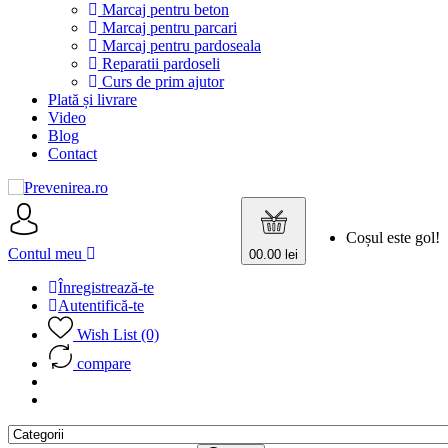
Marcaj pentru beton
Marcaj pentru parcari
Marcaj pentru pardoseala
Reparatii pardoseli
Curs de prim ajutor
Plată și livrare
Video
Blog
Contact
Coșul este gol!
Contul meu
0
0.00 lei
Înregistrează-te
Autentifică-te
Wish List (0)
compare