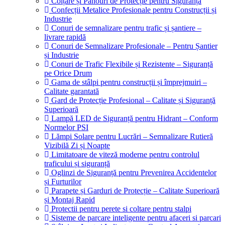
Colțare și Panouri de Protecție pentru Siguranță
Confecții Metalice Profesionale pentru Construcții și
Industrie
Conuri de semnalizare pentru trafic și șantiere –
livrare rapidă
Conuri de Semnalizare Profesionale – Pentru Șantier
și Industrie
Conuri de Trafic Flexibile și Rezistente – Siguranță
pe Orice Drum
Gama de stâlpi pentru construcții și împrejmuiri –
Calitate garantată
Gard de Protecție Profesional – Calitate și Siguranță
Superioară
Lampă LED de Siguranță pentru Hidrant – Conform
Normelor PSI
Lămpi Solare pentru Lucrări – Semnalizare Rutieră
Vizibilă Zi și Noapte
Limitatoare de viteză moderne pentru controlul
traficului și siguranță
Oglinzi de Siguranță pentru Prevenirea Accidentelor
și Furturilor
Parapete și Garduri de Protecție – Calitate Superioară
și Montaj Rapid
Protectii pentru perete si coltare pentru stalpi
Sisteme de parcare inteligente pentru afaceri si parcari