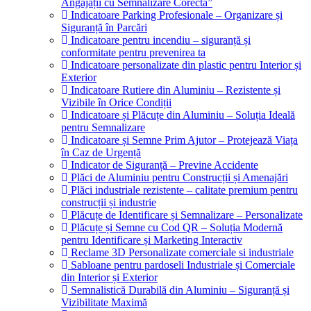
Angajații cu Semnalizare Corectă”
Indicatoare Parking Profesionale – Organizare și
Siguranță în Parcări
Indicatoare pentru incendiu – siguranță și
conformitate pentru prevenirea ta
Indicatoare personalizate din plastic pentru Interior și
Exterior
Indicatoare Rutiere din Aluminiu – Rezistente și
Vizibile în Orice Condiții
Indicatoare și Plăcuțe din Aluminiu – Soluția Ideală
pentru Semnalizare
Indicatoare și Semne Prim Ajutor – Protejează Viața
în Caz de Urgență
Indicator de Siguranță – Previne Accidente
Plăci de Aluminiu pentru Construcții și Amenajări
Plăci industriale rezistente – calitate premium pentru
construcții și industrie
Plăcuțe de Identificare și Semnalizare – Personalizate
Plăcuțe și Semne cu Cod QR – Soluția Modernă
pentru Identificare și Marketing Interactiv
Reclame 3D Personalizate comerciale si industriale
Sabloane pentru pardoseli Industriale și Comerciale
din Interior și Exterior
Semnalistică Durabilă din Aluminiu – Siguranță și
Vizibilitate Maximă