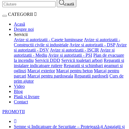
caută
CATEGORII
Acasă
Despre noi
Servicii
Avize si autorizatii - Casete luminoase
Avize si autorizatii -
Constructii civile si industriale
Avize si autorizatii - DSP
Avize
si autorizatii - DSV
Avize si autorizatii - ISCIR
Avize si
autorizatii - Mediu
Avize si autorizatii - PSI
Plan de evacuare
la incendiu
Servicii DDD
Servicii toaletari arbori
Reparatii si
instalare indicatoare rutiere
Reparatii si schimbari geamuri si
oglinzi
Marcaj exterior
Marcaj pentru beton
Marcaj pentru
parcari
Marcaj pentru pardoseala
Reparatii pardoseli
Curs de
prim ajutor
Video
Blog
Plată și livrare
Contact
PROMOȚII
Semne și Indicatoare de Securitate – Protejează-ți Angajații și