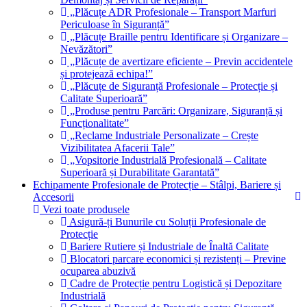
„Plăcuțe ADR Profesionale – Transport Marfuri
Periculoase în Siguranță”
„Plăcuțe Braille pentru Identificare și Organizare –
Nevăzători”
„Plăcuțe de avertizare eficiente – Previn accidentele
și protejează echipa!”
„Plăcuțe de Siguranță Profesionale – Protecție și
Calitate Superioară”
„Produse pentru Parcări: Organizare, Siguranță și
Funcționalitate”
„Reclame Industriale Personalizate – Crește
Vizibilitatea Afacerii Tale”
„Vopsitorie Industrială Profesională – Calitate
Superioară și Durabilitate Garantată”
Echipamente Profesionale de Protecție – Stâlpi, Bariere și
Accesorii
Vezi toate produsele
Asigură-ți Bunurile cu Soluții Profesionale de
Protecție
Bariere Rutiere și Industriale de Înaltă Calitate
Blocatori parcare economici și rezistenți – Previne
ocuparea abuzivă
Cadre de Protecție pentru Logistică și Depozitare
Industrială