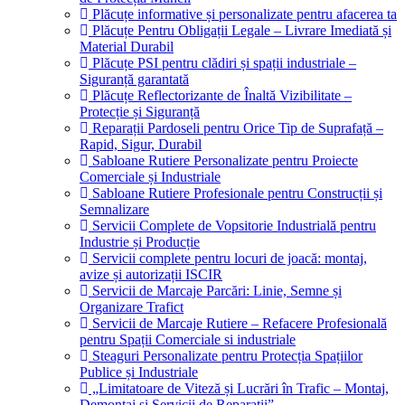
Plăcuțe informative și personalizate pentru afacerea ta
Plăcuțe Pentru Obligații Legale – Livrare Imediată și
Material Durabil
Plăcuțe PSI pentru clădiri și spații industriale –
Siguranță garantată
Plăcuțe Reflectorizante de Înaltă Vizibilitate –
Protecție și Siguranță
Reparații Pardoseli pentru Orice Tip de Suprafață –
Rapid, Sigur, Durabil
Sabloane Rutiere Personalizate pentru Proiecte
Comerciale și Industriale
Sabloane Rutiere Profesionale pentru Construcții și
Semnalizare
Servicii Complete de Vopsitorie Industrială pentru
Industrie și Producție
Servicii complete pentru locuri de joacă: montaj,
avize și autorizații ISCIR
Servicii de Marcaje Parcări: Linie, Semne și
Organizare Trafict
Servicii de Marcaje Rutiere – Refacere Profesională
pentru Spații Comerciale si industriale
Steaguri Personalizate pentru Protecția Spațiilor
Publice și Industriale
„Limitatoare de Viteză și Lucrări în Trafic – Montaj,
Demontaj și Servicii de Reparații”