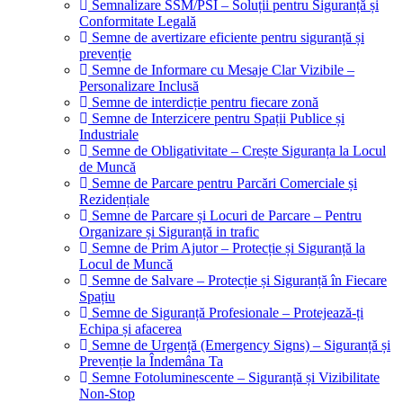
Semnalizare SSM/PSI – Soluții pentru Siguranță și
Conformitate Legală
Semne de avertizare eficiente pentru siguranță și
prevenție
Semne de Informare cu Mesaje Clar Vizibile –
Personalizare Inclusă
Semne de interdicție pentru fiecare zonă
Semne de Interzicere pentru Spații Publice și
Industriale
Semne de Obligativitate – Crește Siguranța la Locul
de Muncă
Semne de Parcare pentru Parcări Comerciale și
Rezidențiale
Semne de Parcare și Locuri de Parcare – Pentru
Organizare și Siguranță in trafic
Semne de Prim Ajutor – Protecție și Siguranță la
Locul de Muncă
Semne de Salvare – Protecție și Siguranță în Fiecare
Spațiu
Semne de Siguranță Profesionale – Protejează-ți
Echipa și afacerea
Semne de Urgență (Emergency Signs) – Siguranță și
Prevenție la Îndemâna Ta
Semne Fotoluminescente – Siguranță și Vizibilitate
Non-Stop