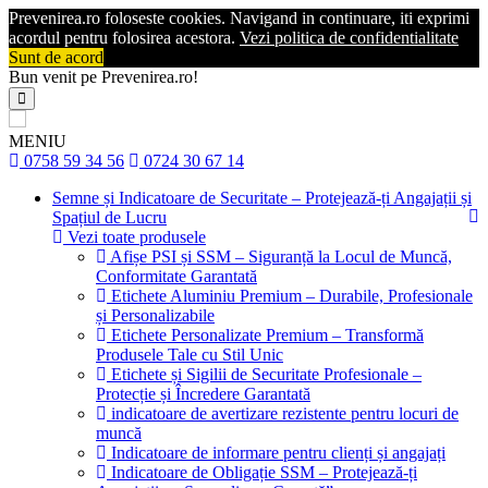
Prevenirea.ro foloseste cookies. Navigand in continuare, iti exprimi
acordul pentru folosirea acestora.
Vezi politica de confidentialitate
Sunt de acord
Bun venit pe Prevenirea.ro!
MENIU
0758 59 34 56
0724 30 67 14
Semne și Indicatoare de Securitate – Protejează-ți Angajații și
Spațiul de Lucru
Vezi toate produsele
Afișe PSI și SSM – Siguranță la Locul de Muncă,
Conformitate Garantată
Etichete Aluminiu Premium – Durabile, Profesionale
și Personalizabile
Etichete Personalizate Premium – Transformă
Produsele Tale cu Stil Unic
Etichete și Sigilii de Securitate Profesionale –
Protecție și Încredere Garantată
indicatoare de avertizare rezistente pentru locuri de
muncă
Indicatoare de informare pentru clienți și angajați
Indicatoare de Obligație SSM – Protejează-ți