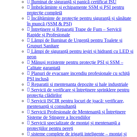
Iluminat de siguranță și panică certificat ISU
Îmbrăcăminte și echipamente SSM și PSI pentru
protecție completă
Încălțăminte de protecție pentru siguranță și sănătate
în muncă (SSM & PSI)
Întreținere și Reparații Trape de Fum – Servicii
Rapide și Profesionale
Lămpi de Iluminat de Urgență pentru Toalete și
Grupuri Sanitare
Lămpi de siguranță pentru ieșiri și hidranti cu LED și
neon
Mănuși rezistente pentru protecție PSI și SSM –
Calitate garantată
Planuri de evacuare incendiu profesionale cu schiță
PSI inclusă
Reparatii si mentenanta depozite si hale industriale
Servicii de verificare și întreținere sprinklere pentru
protecția clădirilor
Servicii ISCIR pentru locuri de joacă: verificare,
mentenanță și consultanță
Servicii Profesionale de Mentenanță și Întreținere
Sisteme de Stingere a Incendiilor
Servicii specializate de montaj și mentenanță a
protecțiilor pentru pereți
sisteme complete de irigații inteligente – montaj și