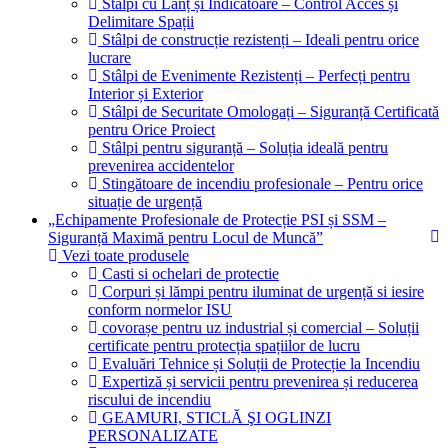
Stâlpi cu Lanț și Indicatoare – Control Acces și
Delimitare Spații
Stâlpi de construcție rezistenți – Ideali pentru orice
lucrare
Stâlpi de Evenimente Rezistenți – Perfecți pentru
Interior și Exterior
Stâlpi de Securitate Omologați – Siguranță Certificată
pentru Orice Proiect
Stâlpi pentru siguranță – Soluția ideală pentru
prevenirea accidentelor
Stingătoare de incendiu profesionale – Pentru orice
situație de urgență
„Echipamente Profesionale de Protecție PSI și SSM –
Siguranță Maximă pentru Locul de Muncă”
Vezi toate produsele
Casti si ochelari de protectie
Corpuri și lămpi pentru iluminat de urgență si iesire
conform normelor ISU
covorașe pentru uz industrial și comercial – Soluții
certificate pentru protecția spațiilor de lucru
Evaluări Tehnice și Soluții de Protecție la Incendiu
Expertiză și servicii pentru prevenirea și reducerea
riscului de incendiu
GEAMURI, STICLĂ ŞI OGLINZI
PERSONALIZATE