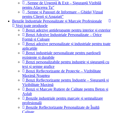
„Semne de Urgență & Exit – Siguranță Vizibilă
pentru Afacerea Ta”
„Semne și Panouri de Informare – Ghidaj Vizual
pentru Clienți și Angajați”
Benzile Industriale Personalizate și Marcaje Profesionale
Vezi toate produsele
Benzi adezive antiderapante pentru interior și exterior
Benzi Adezive Industriale Personalizate – Orice
Formă și Culoare
Benzi adezive personalizate și industriale pentru toate
aplicațiile
Benzi industriale personalizate pentru pardoseli
rezistente și durabile
Benzi personalizabile pentru industrie și siguranță cu
text și semne grafice
Benzi Reflectorizante de Protecție – Vizibilitate
Maximă Noaptea
Benzi Reflectorizante pentru Industrie – Siguranță și
Vizibilitate Maximă
Benzi și Marcaje Rutiere de Calitate pentru Beton și
Asfalt
Benzile industriale pentru marcaje și semnalizare
profesională
Benzile Reflectorizante Personalizate de Înaltă
Calitate