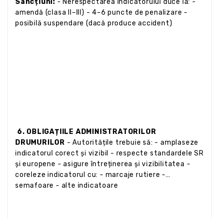
Sancțiuni:
- Nerespectarea indicatorului duce la: -
amendă (clasa II–III) - 4–6 puncte de penalizare -
posibilă suspendare (dacă produce accident)
6. OBLIGAȚIILE ADMINISTRATORILOR
DRUMURILOR
- Autoritățile trebuie să: - amplaseze
indicatorul corect și vizibil - respecte standardele SR
și europene - asigure întreținerea și vizibilitatea -
coreleze indicatorul cu: - marcaje rutiere -
semafoare - alte indicatoare