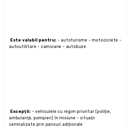
Este valabil pentru:
- autoturisme - motociclete -
autoutilitare - camioane - autobuze
Excepții:
- vehiculele cu regim prioritar (poliție,
ambulanță, pompieri) în misiune - situații
semnalizate prin panouri adiționale