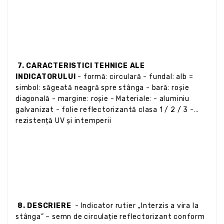
7. CARACTERISTICI TEHNICE ALE
INDICATORULUI
- formă: circulară - fundal: alb =
simbol: săgeată neagră spre stânga - bară: roșie
diagonală - margine: roșie - Materiale: - aluminiu
galvanizat - folie reflectorizantă clasa 1 / 2 / 3 -
rezistență UV și intemperii
8. DESCRIERE
- Indicator rutier „Interzis a vira la
stânga” – semn de circulație reflectorizant conform