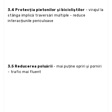
3.4 Protecția pietonilor și bicicliștilor
- virajul la
stânga implică traversări multiple - reduce
interacțiunile periculoase
3.5 Reducerea poluării
- mai puține opriri și porniri
- trafic mai fluent