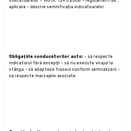
indicatoarelor - HG nr. 1391/2006 - regulament de
aplicare - descrie semnificația indicatoarelor
Obligațiile conducătorilor auto:
- să respecte
indicatorul fără excepții - să nu execute virajul la
stânga - să adapteze traseul conform semnalizării -
să respecte marcajele asociate