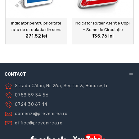
Indicator pentru prioritate
Indicator Rutier Atenție Copii
fata de circulatia din sens
– Semn de Circulație
271.52 lei
135.76 lei
invers
Reflectorizant pentru
Siguranță
CONTACT
Strada Călan, Nr 26a, Sector 3, București
0758 59 34 56
0724 30 67 14
comenzi@prevenirea.ro
office@prevenirea.ro