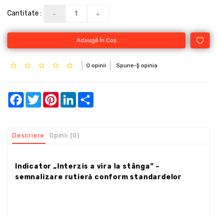
Cantitate :
Adaugă În Coş
0 opinii
Spune-ţi opinia
Facebook
Twitter
Pinterest
LinkedIn
Share
Descriere
Opinii (0)
Indicator „Interzis a vira la stânga” –
semnalizare rutieră conform standardelor