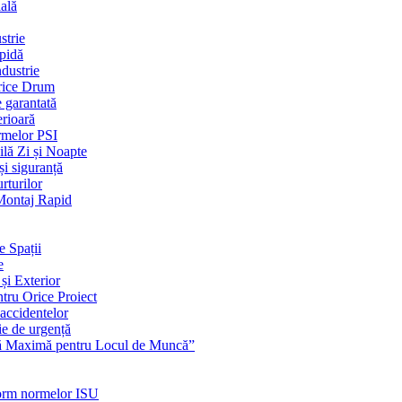
ială
strie
apidă
dustrie
Orice Drum
e garantată
erioară
rmelor PSI
ilă Zi și Noapte
și siguranță
rturilor
 Montaj Rapid
e Spații
e
și Exterior
ntru Orice Proiect
 accidentelor
ie de urgență
nță Maximă pentru Locul de Muncă”
nform normelor ISU