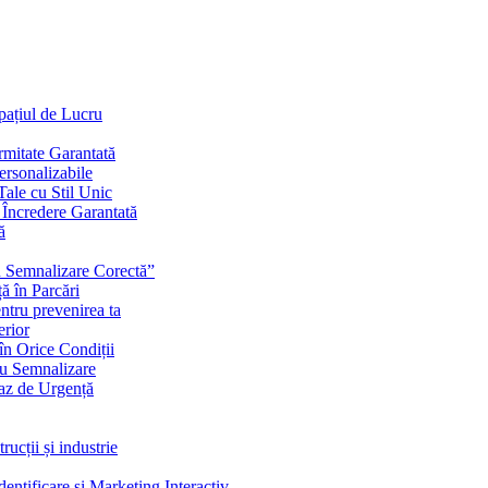
Spațiul de Lucru
mitate Garantată
ersonalizabile
ale cu Stil Unic
i Încredere Garantată
ă
cu Semnalizare Corectă”
ă în Parcări
ntru prevenirea ta
erior
în Orice Condiții
ru Semnalizare
Caz de Urgență
rucții și industrie
ntificare și Marketing Interactiv