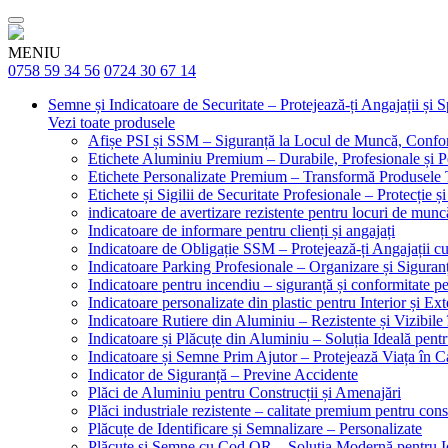
MENIU
0758 59 34 56
0724 30 67 14
Semne și Indicatoare de Securitate – Protejează-ți Angajații și 
Vezi toate produsele
Afișe PSI și SSM – Siguranță la Locul de Muncă, Confor
Etichete Aluminiu Premium – Durabile, Profesionale și P
Etichete Personalizate Premium – Transformă Produsele T
Etichete și Sigilii de Securitate Profesionale – Protecție ș
indicatoare de avertizare rezistente pentru locuri de munc
Indicatoare de informare pentru clienți și angajați
Indicatoare de Obligație SSM – Protejează-ți Angajații 
Indicatoare Parking Profesionale – Organizare și Siguranț
Indicatoare pentru incendiu – siguranță și conformitate pe
Indicatoare personalizate din plastic pentru Interior și Ext
Indicatoare Rutiere din Aluminiu – Rezistente și Vizibile 
Indicatoare și Plăcuțe din Aluminiu – Soluția Ideală pent
Indicatoare și Semne Prim Ajutor – Protejează Viața în 
Indicator de Siguranță – Previne Accidente
Plăci de Aluminiu pentru Construcții și Amenajări
Plăci industriale rezistente – calitate premium pentru const
Plăcuțe de Identificare și Semnalizare – Personalizate
Plăcuțe și Semne cu Cod QR – Soluția Modernă pentru Ide