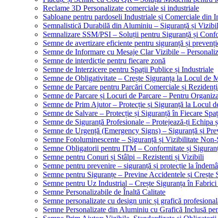
Reclame 3D Personalizate comerciale si industriale
Sabloane pentru pardoseli Industriale și Comerciale din In
Semnalistică Durabilă din Aluminiu – Siguranță și Vizibi
Semnalizare SSM/PSI – Soluții pentru Siguranță și Conf
Semne de avertizare eficiente pentru siguranță și prevenți
Semne de Informare cu Mesaje Clar Vizibile – Personaliz
Semne de interdicție pentru fiecare zonă
Semne de Interzicere pentru Spații Publice și Industriale
Semne de Obligativitate – Crește Siguranța la Locul de
Semne de Parcare pentru Parcări Comerciale și Rezidenți
Semne de Parcare și Locuri de Parcare – Pentru Organizare
Semne de Prim Ajutor – Protecție și Siguranță la Locul 
Semne de Salvare – Protecție și Siguranță în Fiecare Spaț
Semne de Siguranță Profesionale – Protejează-ți Echipa ș
Semne de Urgență (Emergency Signs) – Siguranță și Pre
Semne Fotoluminescente – Siguranță și Vizibilitate Non-
Semne Obligatorii pentru ITM – Conformitate și Siguran
Semne pentru Conuri și Stâlpi – Rezistenti și Vizibili
Semne pentru prevenire – siguranță și protecție la îndemâ
Semne pentru Siguranțe – Previne Accidentele și Crește 
Semne pentru Uz Industrial – Crește Siguranța în Fabrici
Semne Personalizabile de Înaltă Calitate
Semne personalizate cu design unic și grafică profesional
Semne Personalizate din Aluminiu cu Grafică Inclusă pent