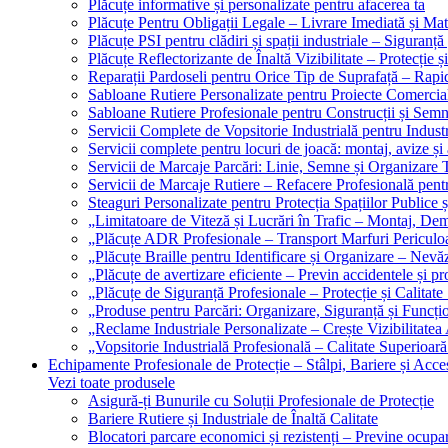
Plăcuțe informative și personalizate pentru afacerea ta
Plăcuțe Pentru Obligații Legale – Livrare Imediată și Mat
Plăcuțe PSI pentru clădiri și spații industriale – Siguranță
Plăcuțe Reflectorizante de Înaltă Vizibilitate – Protecție ș
Reparații Pardoseli pentru Orice Tip de Suprafață – Rapid
Sabloane Rutiere Personalizate pentru Proiecte Comerciale
Sabloane Rutiere Profesionale pentru Construcții și Semn
Servicii Complete de Vopsitorie Industrială pentru Industr
Servicii complete pentru locuri de joacă: montaj, avize și
Servicii de Marcaje Parcări: Linie, Semne și Organizare T
Servicii de Marcaje Rutiere – Refacere Profesională pentr
Steaguri Personalizate pentru Protecția Spațiilor Publice ș
„Limitatoare de Viteză și Lucrări în Trafic – Montaj, Dem
„Plăcuțe ADR Profesionale – Transport Marfuri Periculoa
„Plăcuțe Braille pentru Identificare și Organizare – Nevă
„Plăcuțe de avertizare eficiente – Previn accidentele și p
„Plăcuțe de Siguranță Profesionale – Protecție și Calitate
„Produse pentru Parcări: Organizare, Siguranță și Funcțio
„Reclame Industriale Personalizate – Crește Vizibilitatea 
„Vopsitorie Industrială Profesională – Calitate Superioară
Echipamente Profesionale de Protecție – Stâlpi, Bariere și Acces
Vezi toate produsele
Asigură-ți Bunurile cu Soluții Profesionale de Protecție
Bariere Rutiere și Industriale de Înaltă Calitate
Blocatori parcare economici și rezistenți – Previne ocupa