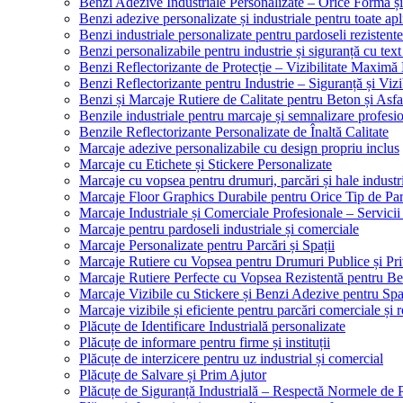
Benzi Adezive Industriale Personalizate – Orice Formă ș
Benzi adezive personalizate și industriale pentru toate apli
Benzi industriale personalizate pentru pardoseli rezistente
Benzi personalizabile pentru industrie și siguranță cu text
Benzi Reflectorizante de Protecție – Vizibilitate Maximă
Benzi Reflectorizante pentru Industrie – Siguranță și Viz
Benzi și Marcaje Rutiere de Calitate pentru Beton și Asfa
Benzile industriale pentru marcaje și semnalizare profesi
Benzile Reflectorizante Personalizate de Înaltă Calitate
Marcaje adezive personalizabile cu design propriu inclus
Marcaje cu Etichete și Stickere Personalizate
Marcaje cu vopsea pentru drumuri, parcări și hale industr
Marcaje Floor Graphics Durabile pentru Orice Tip de Pa
Marcaje Industriale și Comerciale Profesionale – Servici
Marcaje pentru pardoseli industriale și comerciale
Marcaje Personalizate pentru Parcări și Spații
Marcaje Rutiere cu Vopsea pentru Drumuri Publice și Pri
Marcaje Rutiere Perfecte cu Vopsea Rezistentă pentru Bet
Marcaje Vizibile cu Stickere și Benzi Adezive pentru Spaț
Marcaje vizibile și eficiente pentru parcări comerciale și r
Plăcuțe de Identificare Industrială personalizate
Plăcuțe de informare pentru firme și instituții
Plăcuțe de interzicere pentru uz industrial și comercial
Plăcuțe de Salvare și Prim Ajutor
Plăcuțe de Siguranță Industrială – Respectă Normele de 