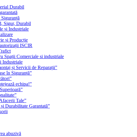
erial Durabil
 garantată
i Siguranță
, Sigur, Durabil
 și Industriale
alizare
ie și Producție
 autorizații ISCIR
rafict
u Spații Comerciale si industriale
i Industriale
ontaj și Servicii de Reparații”
se în Siguranță”
zători”
rotejează echipa!”
 Superioară”
nalitate”
Afacerii Tale”
 și Durabilitate Garantată”
orii
rea abuzivă