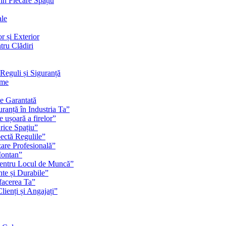
 în Fiecare Spațiu
ale
r și Exterior
tru Clădiri
Reguli și Siguranță
rme
te Garantată
ranță în Industria Ta”
e ușoară a firelor”
rice Spațiu”
pectă Regulile”
zare Profesională”
Montan”
pentru Locul de Muncă”
nte și Durabile”
facerea Ta”
ienți și Angajați”