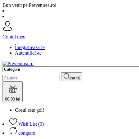
Bun venit pe Prevenirea.ro!
Contul meu
Înregistrează-te
Autentifică-te
caută
0
0.00 lei
Coșul este gol!
Wish List (0)
compare