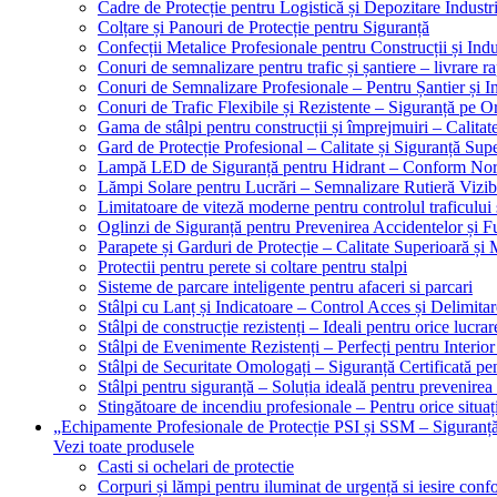
Cadre de Protecție pentru Logistică și Depozitare Industr
Colțare și Panouri de Protecție pentru Siguranță
Confecții Metalice Profesionale pentru Construcții și Indu
Conuri de semnalizare pentru trafic și șantiere – livrare r
Conuri de Semnalizare Profesionale – Pentru Șantier și In
Conuri de Trafic Flexibile și Rezistente – Siguranță pe 
Gama de stâlpi pentru construcții și împrejmuiri – Calitat
Gard de Protecție Profesional – Calitate și Siguranță Sup
Lampă LED de Siguranță pentru Hidrant – Conform No
Lămpi Solare pentru Lucrări – Semnalizare Rutieră Vizib
Limitatoare de viteză moderne pentru controlul traficului 
Oglinzi de Siguranță pentru Prevenirea Accidentelor și Fu
Parapete și Garduri de Protecție – Calitate Superioară și
Protectii pentru perete si coltare pentru stalpi
Sisteme de parcare inteligente pentru afaceri si parcari
Stâlpi cu Lanț și Indicatoare – Control Acces și Delimitar
Stâlpi de construcție rezistenți – Ideali pentru orice lucrar
Stâlpi de Evenimente Rezistenți – Perfecți pentru Interior 
Stâlpi de Securitate Omologați – Siguranță Certificată pe
Stâlpi pentru siguranță – Soluția ideală pentru prevenirea
Stingătoare de incendiu profesionale – Pentru orice situaț
„Echipamente Profesionale de Protecție PSI și SSM – Sigura
Vezi toate produsele
Casti si ochelari de protectie
Corpuri și lămpi pentru iluminat de urgență si iesire co