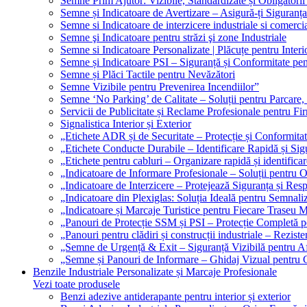
Semne Prim Ajutor: Vizibile, Standardizate și Obligatorii
Semne și Indicatoare de Avertizare – Asigură-ți Siguranța
Semne si Indicatoare de interzicere industriale si comerci
Semne şi Indicatoare pentru străzi şi zone Industriale
Semne si Indicatoare Personalizate | Plăcuțe pentru Interio
Semne și Indicatoare PSI – Siguranță și Conformitate pen
Semne și Plăci Tactile pentru Nevăzători
Semne Vizibile pentru Prevenirea Incendiilor”
Semne ‘No Parking’ de Calitate – Soluții pentru Parcare, 
Servicii de Publicitate și Reclame Profesionale pentru Fi
Signalistica Interior și Exterior
„Etichete ADR și de Securitate – Protecție și Conformita
„Etichete Conducte Durabile – Identificare Rapidă și Sigu
„Etichete pentru cabluri – Organizare rapidă și identificar
„Indicatoare de Informare Profesionale – Soluții pentru O
„Indicatoare de Interzicere – Protejează Siguranța și Res
„Indicatoare din Plexiglas: Soluția Ideală pentru Semnali
„Indicatoare și Marcaje Turistice pentru Fiecare Traseu 
„Panouri de Protecție SSM și PSI – Protecție Completă 
„Panouri pentru clădiri și construcții industriale – Reziste
„Semne de Urgență & Exit – Siguranță Vizibilă pentru A
„Semne și Panouri de Informare – Ghidaj Vizual pentru Cl
Benzile Industriale Personalizate și Marcaje Profesionale
Vezi toate produsele
Benzi adezive antiderapante pentru interior și exterior