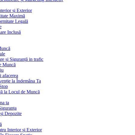
terior și Exterior
litate Maximă
ormitate Legală
e
are Inclusă
 Muncă
ale
 și Siguranță in trafic
de Muncă
iu
i afacerea
venție la Îndemâna Ta
Stop
ță la Locul de Muncă
na ta
Siguranța
 și Depozite
ă
ru Interior și Exterior