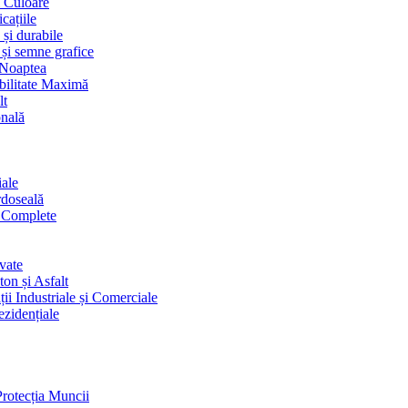
i Culoare
cațiile
 și durabile
 și semne grafice
 Noaptea
ibilitate Maximă
lt
onală
iale
rdoseală
i Complete
vate
on și Asfalt
ii Industriale și Comerciale
ezidențiale
Protecția Muncii