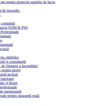
cate pentru protecția spațiilor de lucru
ui de incendiu
E
e completă
n muncă (SSM & PSI)
 Profesionale
Sanitare
on
garantată
nclusă
ția clădirilor
nță și consultanță
 de Stingere a Incendiilor
r pentru pereți
tanță inclusă
Exterioare
tic și Reset
 profesionale
e de mentenanță
eale pentru siguranță reală