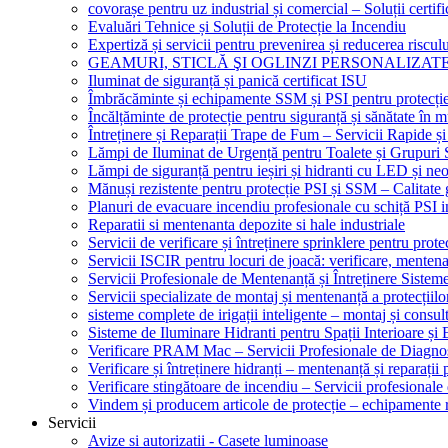
covorașe pentru uz industrial și comercial – Soluții certifi
Evaluări Tehnice și Soluții de Protecție la Incendiu
Expertiză și servicii pentru prevenirea și reducerea riscul
GEAMURI, STICLĂ ŞI OGLINZI PERSONALIZAT
Iluminat de siguranță și panică certificat ISU
Îmbrăcăminte și echipamente SSM și PSI pentru protecți
Încălțăminte de protecție pentru siguranță și sănătate î
Întreținere și Reparații Trape de Fum – Servicii Rapide și
Lămpi de Iluminat de Urgență pentru Toalete și Grupuri 
Lămpi de siguranță pentru ieșiri și hidranti cu LED și ne
Mănuși rezistente pentru protecție PSI și SSM – Calitate 
Planuri de evacuare incendiu profesionale cu schiță PSI i
Reparatii si mentenanta depozite si hale industriale
Servicii de verificare și întreținere sprinklere pentru protec
Servicii ISCIR pentru locuri de joacă: verificare, mentena
Servicii Profesionale de Mentenanță și Întreținere Sisteme
Servicii specializate de montaj și mentenanță a protecțiilo
sisteme complete de irigații inteligente – montaj și consul
Sisteme de Iluminare Hidranti pentru Spații Interioare și 
Verificare PRAM Mac – Servicii Profesionale de Diagnos
Verificare și întreținere hidranți – mentenanță și reparații
Verificare stingătoare de incendiu – Servicii profesional
Vindem și producem articole de protecție – echipamente r
Servicii
Avize si autorizatii - Casete luminoase