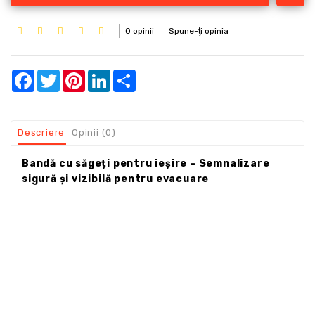
0 opinii
Spune-ţi opinia
Facebook
Twitter
Pinterest
LinkedIn
Share
Descriere
Opinii (0)
Bandă cu săgeți pentru ieșire – Semnalizare
sigură și vizibilă pentru evacuare