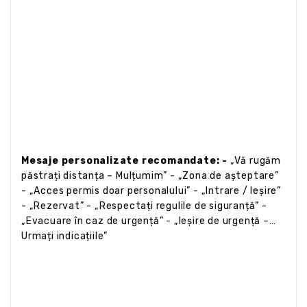
Mesaje personalizate recomandate: -
„Vă rugăm
păstrați distanța – Mulțumim” - „Zona de așteptare”
- „Acces permis doar personalului” - „Intrare / Ieșire”
- „Rezervat” - „Respectați regulile de siguranță” -
„Evacuare în caz de urgență” - „Ieșire de urgență –
Urmați indicațiile”