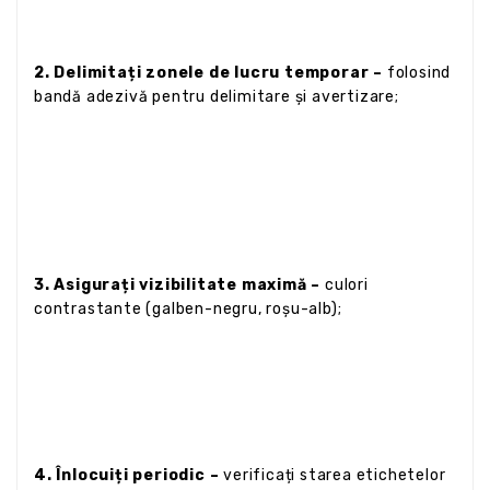
2. Delimitați zonele de lucru temporar –
folosind
bandă adezivă pentru delimitare și avertizare;
3. Asigurați vizibilitate maximă –
culori
contrastante (galben-negru, roșu-alb);
4. Înlocuiți periodic –
verificați starea etichetelor