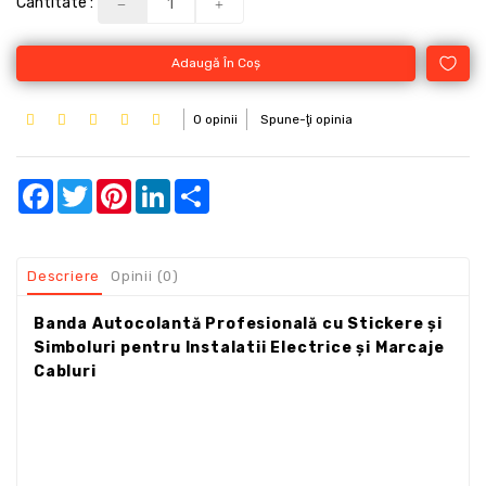
Cantitate :
Adaugă În Coş
0 opinii
Spune-ţi opinia
Facebook
Twitter
Pinterest
LinkedIn
Share
Descriere
Opinii (0)
Banda Autocolantă Profesională cu Stickere și
Simboluri pentru Instalatii Electrice și Marcaje
Cabluri