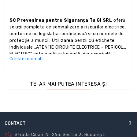
SC Prevenirea pentru Siguranța Ta GI SRL
oferă
soluții complete de semnalizare a riscurilor electrice,
conforme cu legislația românească și cu normele de
protecție a muncii. Utilizarea benzii cu etichete
individuale „ATENȚIE CIRCUITE ELECTRICE – PERICOL
ELECTRIC” este o măsură simplă, dar esențială,
Citeste mai mult
pentru prevenirea accidentelor și protecția
angajaților și vizitatorilor.
TE-AR MAI PUTEA INTERESA ȘI
CONTACT
Strada Călan, Nr 26a, Sector 3, București