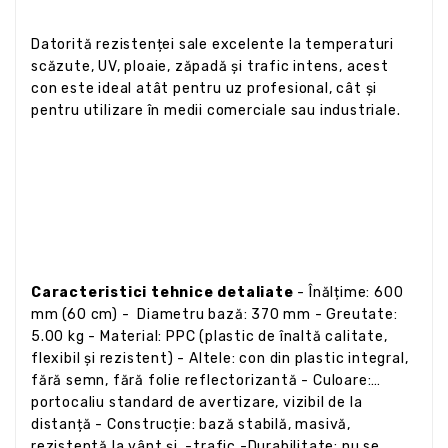
Datorită rezistenței sale excelente la temperaturi
scăzute, UV, ploaie, zăpadă și trafic intens, acest
con este ideal atât pentru uz profesional, cât și
pentru utilizare în medii comerciale sau industriale.
Caracteristici tehnice detaliate
- Înălțime: 600
mm (60 cm) - Diametru bază: 370 mm - Greutate:
5.00 kg - Material: PPC (plastic de înaltă calitate,
flexibil și rezistent) - Altele: con din plastic integral,
fără semn, fără folie reflectorizantă - Culoare:
portocaliu standard de avertizare, vizibil de la
distanță - Construcție: bază stabilă, masivă,
rezistentă la vânt și -trafic -Durabilitate: nu se