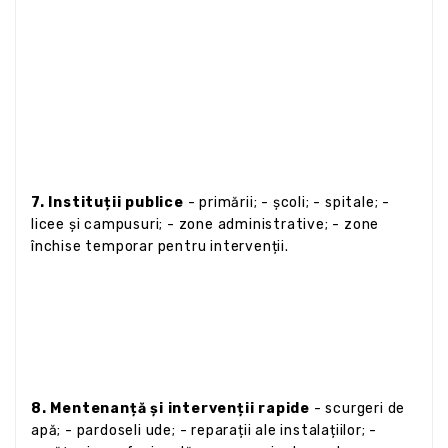
7. Instituții publice
- primării; - școli; - spitale; -
licee și campusuri; - zone administrative; - zone
închise temporar pentru intervenții.
8. Mentenanță și intervenții rapide
- scurgeri de
apă; - pardoseli ude; - reparații ale instalațiilor; -