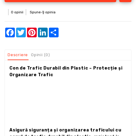
0 opinii
Spune-ţi opinia
Facebook
Twitter
Pinterest
LinkedIn
Share
Descriere
Opinii (0)
Con de Trafic Durabil din Plastic – Protecție și
Organizare Trafic
Asigură siguranța și organizarea traficului cu