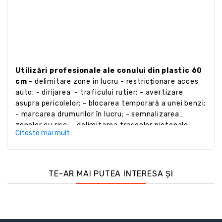
Utilizări profesionale ale conului din plastic 60
cm
- delimitare zone în lucru - restricționare acces
auto; - dirijarea - traficului rutier; - avertizare
asupra pericolelor; - blocarea temporară a unei benzi;
- marcarea drumurilor în lucru; - semnalizarea
zonelor cu risc; - delimitarea traseelor pietonale; -
Citeste mai mult
organizarea parcărilor; - crearea culoarelor de
circulație în depozite.
TE-AR MAI PUTEA INTERESA ȘI