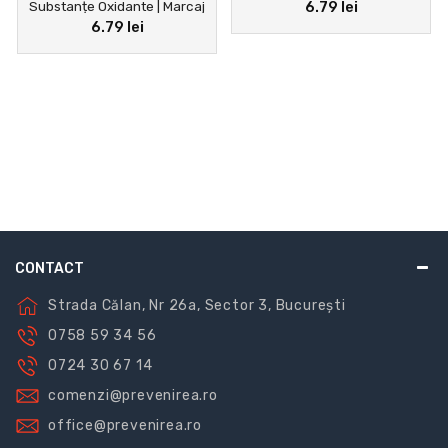
Substanțe Oxidante | Marcaj
6.79 lei
Neatinse
6.79 lei
Transport și Depozitare
CONTACT
Strada Călan, Nr 26a, Sector 3, București
0758 59 34 56
0724 30 67 14
comenzi@prevenirea.ro
office@prevenirea.ro