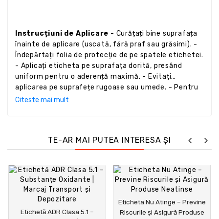
Instrucțiuni de Aplicare
- Curățați bine suprafața
înainte de aplicare (uscată, fără praf sau grăsimi). -
Îndepărtați folia de protecție de pe spatele etichetei.
- Aplicați eticheta pe suprafața dorită, presând
uniform pentru o aderență maximă. - Evitați
aplicarea pe suprafețe rugoase sau umede. - Pentru
transport ADR, poziționați eticheta vizibil pe toate
Citeste mai mult
laturile ambalajului conform reglementărilor.
TE-AR MAI PUTEA INTERESA ȘI
Eticheta Nu Atinge – Previne
Etichetă ADR Clasa 5.1 –
Riscurile și Asigură Produse