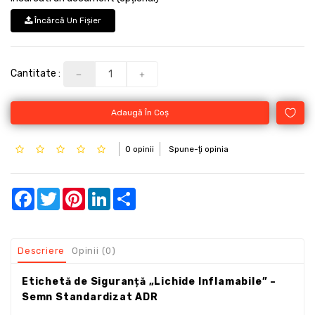
Încărcă Un Fişier
Cantitate :
Adaugă În Coş
0 opinii
Spune-ţi opinia
Facebook
Twitter
Pinterest
LinkedIn
Share
Descriere
Opinii (0)
Etichetă de Siguranță „Lichide Inflamabile” –
Semn Standardizat ADR