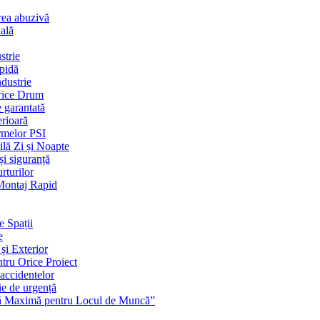
rea abuzivă
ială
strie
apidă
dustrie
Orice Drum
e garantată
erioară
rmelor PSI
ilă Zi și Noapte
și siguranță
rturilor
 Montaj Rapid
e Spații
e
și Exterior
ntru Orice Proiect
 accidentelor
ie de urgență
nță Maximă pentru Locul de Muncă”