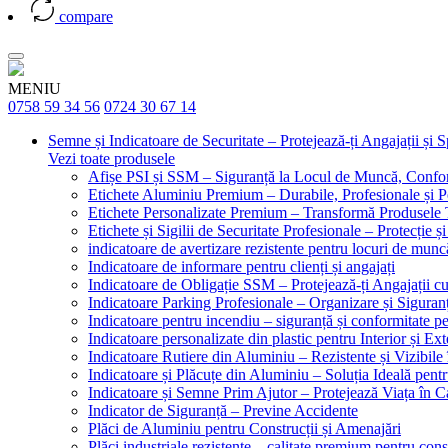
compare
MENIU
0758 59 34 56
0724 30 67 14
Semne și Indicatoare de Securitate – Protejează-ți Angajații și 
Vezi toate produsele
Afișe PSI și SSM – Siguranță la Locul de Muncă, Confor
Etichete Aluminiu Premium – Durabile, Profesionale și P
Etichete Personalizate Premium – Transformă Produsele T
Etichete și Sigilii de Securitate Profesionale – Protecție ș
indicatoare de avertizare rezistente pentru locuri de munc
Indicatoare de informare pentru clienți și angajați
Indicatoare de Obligație SSM – Protejează-ți Angajații 
Indicatoare Parking Profesionale – Organizare și Siguranț
Indicatoare pentru incendiu – siguranță și conformitate pe
Indicatoare personalizate din plastic pentru Interior și Ext
Indicatoare Rutiere din Aluminiu – Rezistente și Vizibile 
Indicatoare și Plăcuțe din Aluminiu – Soluția Ideală pent
Indicatoare și Semne Prim Ajutor – Protejează Viața în 
Indicator de Siguranță – Previne Accidente
Plăci de Aluminiu pentru Construcții și Amenajări
Plăci industriale rezistente – calitate premium pentru const