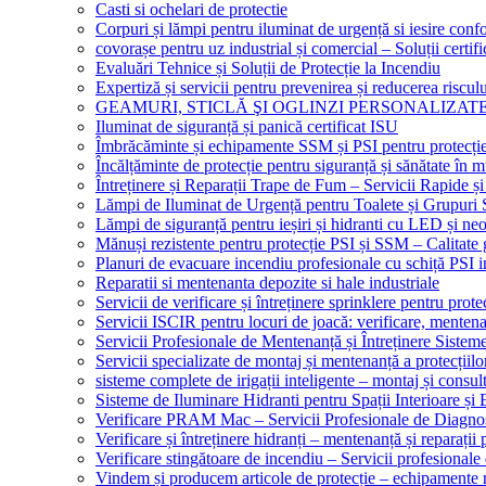
Casti si ochelari de protectie
Corpuri și lămpi pentru iluminat de urgență si iesire co
covorașe pentru uz industrial și comercial – Soluții certifi
Evaluări Tehnice și Soluții de Protecție la Incendiu
Expertiză și servicii pentru prevenirea și reducerea riscul
GEAMURI, STICLĂ ŞI OGLINZI PERSONALIZAT
Iluminat de siguranță și panică certificat ISU
Îmbrăcăminte și echipamente SSM și PSI pentru protecți
Încălțăminte de protecție pentru siguranță și sănătate î
Întreținere și Reparații Trape de Fum – Servicii Rapide și
Lămpi de Iluminat de Urgență pentru Toalete și Grupuri 
Lămpi de siguranță pentru ieșiri și hidranti cu LED și ne
Mănuși rezistente pentru protecție PSI și SSM – Calitate 
Planuri de evacuare incendiu profesionale cu schiță PSI i
Reparatii si mentenanta depozite si hale industriale
Servicii de verificare și întreținere sprinklere pentru protec
Servicii ISCIR pentru locuri de joacă: verificare, mentena
Servicii Profesionale de Mentenanță și Întreținere Sisteme
Servicii specializate de montaj și mentenanță a protecțiilo
sisteme complete de irigații inteligente – montaj și consul
Sisteme de Iluminare Hidranti pentru Spații Interioare și 
Verificare PRAM Mac – Servicii Profesionale de Diagnos
Verificare și întreținere hidranți – mentenanță și reparații
Verificare stingătoare de incendiu – Servicii profesional
Vindem și producem articole de protecție – echipamente r