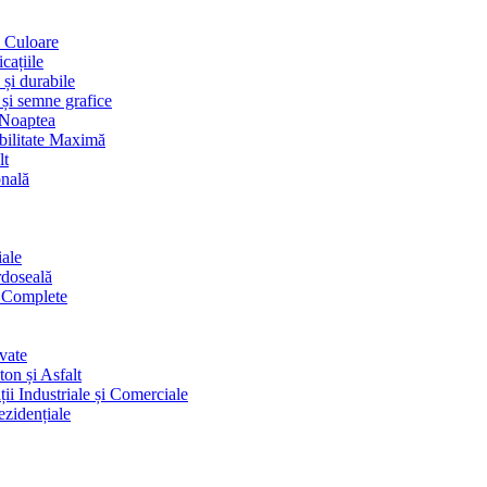
i Culoare
cațiile
 și durabile
 și semne grafice
 Noaptea
ibilitate Maximă
lt
onală
iale
rdoseală
i Complete
vate
on și Asfalt
ii Industriale și Comerciale
ezidențiale