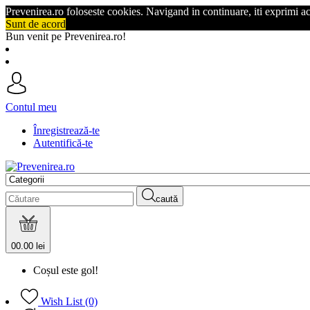
Prevenirea.ro foloseste cookies. Navigand in continuare, iti exprimi a
Sunt de acord
Bun venit pe Prevenirea.ro!
Contul meu
Înregistrează-te
Autentifică-te
caută
0
0.00 lei
Coșul este gol!
Wish List (0)