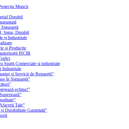
Protecția Muncii
erial Durabil
 garantată
i Siguranță
, Sigur, Durabil
 și Industriale
alizare
ie și Producție
 autorizații ISCIR
rafict
u Spații Comerciale si industriale
i Industriale
ontaj și Servicii de Reparații”
se în Siguranță”
zători”
rotejează echipa!”
 Superioară”
nalitate”
Afacerii Tale”
 și Durabilitate Garantată”
orii