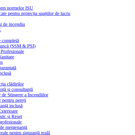
nform normelor ISU
cate pentru protecția spațiilor de lucru
ui de incendiu
E
e completă
n muncă (SSM & PSI)
 Profesionale
Sanitare
on
garantată
nclusă
ția clădirilor
nță și consultanță
 de Stingere a Incendiilor
r pentru pereți
tanță inclusă
Exterioare
tic și Reset
 profesionale
e de mentenanță
eale pentru siguranță reală