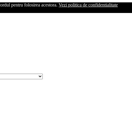
cordul pentru folosirea acestora.
Vezi politica de confidentialitate