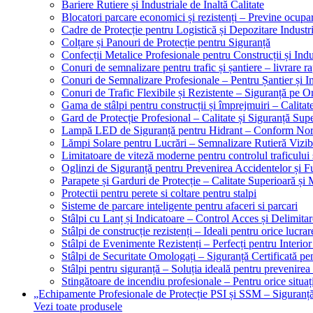
Bariere Rutiere și Industriale de Înaltă Calitate
Blocatori parcare economici și rezistenți – Previne ocupa
Cadre de Protecție pentru Logistică și Depozitare Industr
Colțare și Panouri de Protecție pentru Siguranță
Confecții Metalice Profesionale pentru Construcții și Indu
Conuri de semnalizare pentru trafic și șantiere – livrare r
Conuri de Semnalizare Profesionale – Pentru Șantier și In
Conuri de Trafic Flexibile și Rezistente – Siguranță pe 
Gama de stâlpi pentru construcții și împrejmuiri – Calitat
Gard de Protecție Profesional – Calitate și Siguranță Sup
Lampă LED de Siguranță pentru Hidrant – Conform No
Lămpi Solare pentru Lucrări – Semnalizare Rutieră Vizib
Limitatoare de viteză moderne pentru controlul traficului 
Oglinzi de Siguranță pentru Prevenirea Accidentelor și Fu
Parapete și Garduri de Protecție – Calitate Superioară și
Protectii pentru perete si coltare pentru stalpi
Sisteme de parcare inteligente pentru afaceri si parcari
Stâlpi cu Lanț și Indicatoare – Control Acces și Delimitar
Stâlpi de construcție rezistenți – Ideali pentru orice lucrar
Stâlpi de Evenimente Rezistenți – Perfecți pentru Interior 
Stâlpi de Securitate Omologați – Siguranță Certificată pe
Stâlpi pentru siguranță – Soluția ideală pentru prevenirea
Stingătoare de incendiu profesionale – Pentru orice situaț
„Echipamente Profesionale de Protecție PSI și SSM – Sigura
Vezi toate produsele