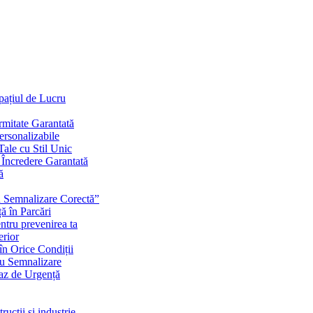
Spațiul de Lucru
mitate Garantată
ersonalizabile
ale cu Stil Unic
i Încredere Garantată
ă
cu Semnalizare Corectă”
ă în Parcări
ntru prevenirea ta
erior
în Orice Condiții
ru Semnalizare
Caz de Urgență
rucții și industrie