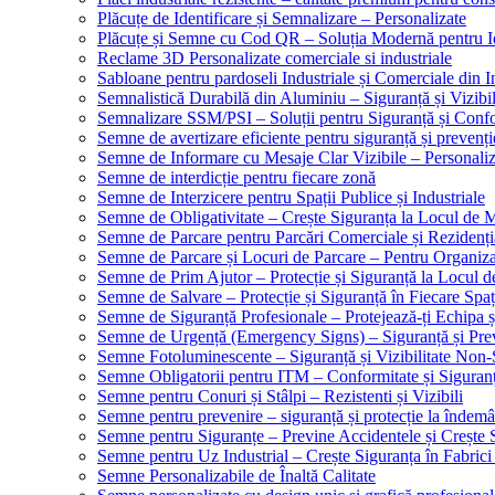
Plăcuțe de Identificare și Semnalizare – Personalizate
Plăcuțe și Semne cu Cod QR – Soluția Modernă pentru Ide
Reclame 3D Personalizate comerciale si industriale
Sabloane pentru pardoseli Industriale și Comerciale din In
Semnalistică Durabilă din Aluminiu – Siguranță și Vizibi
Semnalizare SSM/PSI – Soluții pentru Siguranță și Conf
Semne de avertizare eficiente pentru siguranță și prevenți
Semne de Informare cu Mesaje Clar Vizibile – Personaliz
Semne de interdicție pentru fiecare zonă
Semne de Interzicere pentru Spații Publice și Industriale
Semne de Obligativitate – Crește Siguranța la Locul de
Semne de Parcare pentru Parcări Comerciale și Rezidenți
Semne de Parcare și Locuri de Parcare – Pentru Organizare
Semne de Prim Ajutor – Protecție și Siguranță la Locul 
Semne de Salvare – Protecție și Siguranță în Fiecare Spaț
Semne de Siguranță Profesionale – Protejează-ți Echipa ș
Semne de Urgență (Emergency Signs) – Siguranță și Pre
Semne Fotoluminescente – Siguranță și Vizibilitate Non-
Semne Obligatorii pentru ITM – Conformitate și Siguran
Semne pentru Conuri și Stâlpi – Rezistenti și Vizibili
Semne pentru prevenire – siguranță și protecție la îndemâ
Semne pentru Siguranțe – Previne Accidentele și Crește 
Semne pentru Uz Industrial – Crește Siguranța în Fabrici
Semne Personalizabile de Înaltă Calitate