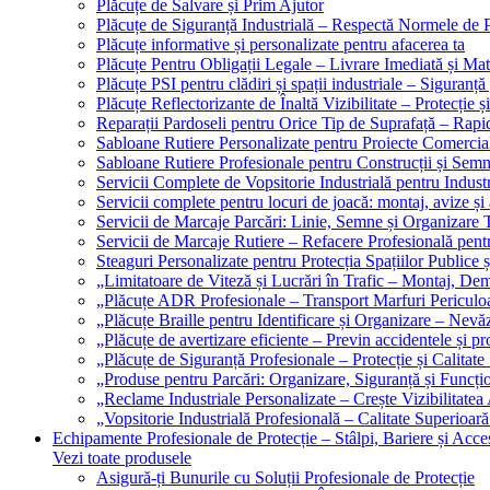
Plăcuțe de Salvare și Prim Ajutor
Plăcuțe de Siguranță Industrială – Respectă Normele de 
Plăcuțe informative și personalizate pentru afacerea ta
Plăcuțe Pentru Obligații Legale – Livrare Imediată și Mat
Plăcuțe PSI pentru clădiri și spații industriale – Siguranță
Plăcuțe Reflectorizante de Înaltă Vizibilitate – Protecție ș
Reparații Pardoseli pentru Orice Tip de Suprafață – Rapid
Sabloane Rutiere Personalizate pentru Proiecte Comerciale
Sabloane Rutiere Profesionale pentru Construcții și Semn
Servicii Complete de Vopsitorie Industrială pentru Industr
Servicii complete pentru locuri de joacă: montaj, avize și
Servicii de Marcaje Parcări: Linie, Semne și Organizare T
Servicii de Marcaje Rutiere – Refacere Profesională pentr
Steaguri Personalizate pentru Protecția Spațiilor Publice ș
„Limitatoare de Viteză și Lucrări în Trafic – Montaj, Dem
„Plăcuțe ADR Profesionale – Transport Marfuri Periculoa
„Plăcuțe Braille pentru Identificare și Organizare – Nevă
„Plăcuțe de avertizare eficiente – Previn accidentele și p
„Plăcuțe de Siguranță Profesionale – Protecție și Calitate
„Produse pentru Parcări: Organizare, Siguranță și Funcțio
„Reclame Industriale Personalizate – Crește Vizibilitatea 
„Vopsitorie Industrială Profesională – Calitate Superioară
Echipamente Profesionale de Protecție – Stâlpi, Bariere și Acces
Vezi toate produsele
Asigură-ți Bunurile cu Soluții Profesionale de Protecție