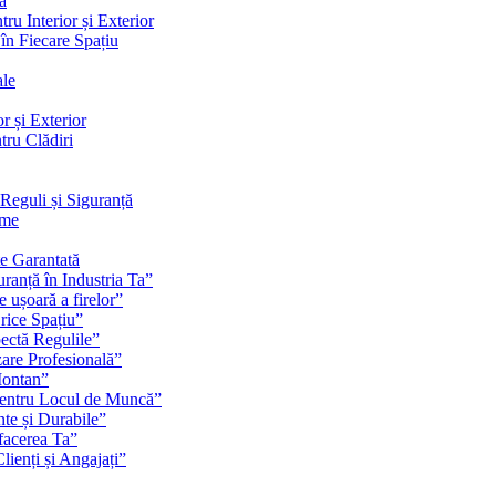
ă
ru Interior și Exterior
 în Fiecare Spațiu
ale
r și Exterior
tru Clădiri
Reguli și Siguranță
rme
te Garantată
ranță în Industria Ta”
e ușoară a firelor”
rice Spațiu”
pectă Regulile”
zare Profesională”
Montan”
pentru Locul de Muncă”
nte și Durabile”
facerea Ta”
ienți și Angajați”