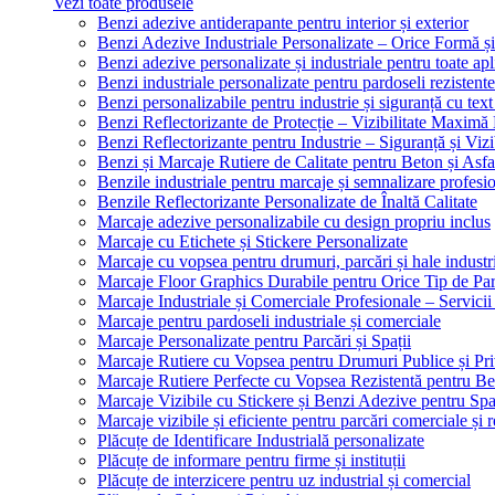
Vezi toate produsele
Benzi adezive antiderapante pentru interior și exterior
Benzi Adezive Industriale Personalizate – Orice Formă ș
Benzi adezive personalizate și industriale pentru toate apli
Benzi industriale personalizate pentru pardoseli rezistente
Benzi personalizabile pentru industrie și siguranță cu text
Benzi Reflectorizante de Protecție – Vizibilitate Maximă
Benzi Reflectorizante pentru Industrie – Siguranță și Viz
Benzi și Marcaje Rutiere de Calitate pentru Beton și Asfa
Benzile industriale pentru marcaje și semnalizare profesi
Benzile Reflectorizante Personalizate de Înaltă Calitate
Marcaje adezive personalizabile cu design propriu inclus
Marcaje cu Etichete și Stickere Personalizate
Marcaje cu vopsea pentru drumuri, parcări și hale industr
Marcaje Floor Graphics Durabile pentru Orice Tip de Pa
Marcaje Industriale și Comerciale Profesionale – Servici
Marcaje pentru pardoseli industriale și comerciale
Marcaje Personalizate pentru Parcări și Spații
Marcaje Rutiere cu Vopsea pentru Drumuri Publice și Pri
Marcaje Rutiere Perfecte cu Vopsea Rezistentă pentru Bet
Marcaje Vizibile cu Stickere și Benzi Adezive pentru Spaț
Marcaje vizibile și eficiente pentru parcări comerciale și r
Plăcuțe de Identificare Industrială personalizate
Plăcuțe de informare pentru firme și instituții
Plăcuțe de interzicere pentru uz industrial și comercial