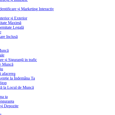
ntificare și Marketing Interactiv
terior și Exterior
litate Maximă
ormitate Legală
e
are Inclusă
 Muncă
ale
 și Siguranță in trafic
de Muncă
iu
i afacerea
venție la Îndemâna Ta
Stop
ță la Locul de Muncă
na ta
Siguranța
 și Depozite