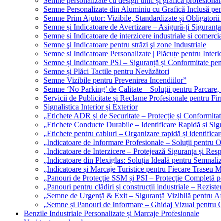
Semne personalizate cu design unic și grafică profesional
Semne Personalizate din Aluminiu cu Grafică Inclusă pent
Semne Prim Ajutor: Vizibile, Standardizate și Obligatorii
Semne și Indicatoare de Avertizare – Asigură-ți Siguranța
Semne si Indicatoare de interzicere industriale si comerci
Semne şi Indicatoare pentru străzi şi zone Industriale
Semne si Indicatoare Personalizate | Plăcuțe pentru Interio
Semne și Indicatoare PSI – Siguranță și Conformitate pen
Semne și Plăci Tactile pentru Nevăzători
Semne Vizibile pentru Prevenirea Incendiilor”
Semne ‘No Parking’ de Calitate – Soluții pentru Parcare, 
Servicii de Publicitate și Reclame Profesionale pentru Fi
Signalistica Interior și Exterior
„Etichete ADR și de Securitate – Protecție și Conformita
„Etichete Conducte Durabile – Identificare Rapidă și Sigu
„Etichete pentru cabluri – Organizare rapidă și identificar
„Indicatoare de Informare Profesionale – Soluții pentru O
„Indicatoare de Interzicere – Protejează Siguranța și Res
„Indicatoare din Plexiglas: Soluția Ideală pentru Semnali
„Indicatoare și Marcaje Turistice pentru Fiecare Traseu 
„Panouri de Protecție SSM și PSI – Protecție Completă 
„Panouri pentru clădiri și construcții industriale – Reziste
„Semne de Urgență & Exit – Siguranță Vizibilă pentru A
„Semne și Panouri de Informare – Ghidaj Vizual pentru Cl
Benzile Industriale Personalizate și Marcaje Profesionale