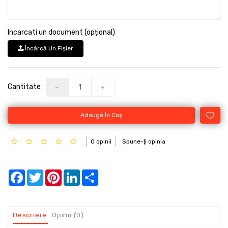
Incarcati un document (opțional)
Încărcă Un Fişier
Cantitate :
Adaugă În Coş
0 opinii
Spune-ţi opinia
Facebook
Twitter
Pinterest
LinkedIn
Share
Descriere
Opinii (0)