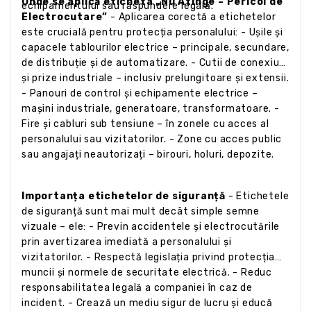
Unde se aplică eticheta „Nu Atinge – Pericol de
echipamentului sau răspundere legală.
Electrocutare”
- Aplicarea corectă a etichetelor
este crucială pentru protecția personalului: - Ușile și
capacele tablourilor electrice – principale, secundare,
de distribuție și de automatizare. - Cutii de conexiuni
și prize industriale – inclusiv prelungitoare și extensii.
- Panouri de control și echipamente electrice –
mașini industriale, generatoare, transformatoare. -
Fire și cabluri sub tensiune – în zonele cu acces al
personalului sau vizitatorilor. - Zone cu acces public
sau angajați neautorizați – birouri, holuri, depozite.
Importanța etichetelor de siguranță
- Etichetele
de siguranță sunt mai mult decât simple semne
vizuale – ele: - Previn accidentele și electrocutările
prin avertizarea imediată a personalului și
vizitatorilor. - Respectă legislația privind protecția
muncii și normele de securitate electrică. - Reduc
responsabilitatea legală a companiei în caz de
incident. - Crează un mediu sigur de lucru și educă