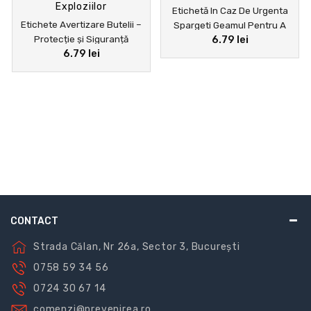
Etichetă In Caz De Urgenta
Etichete Avertizare Butelii –
Spargeti Geamul Pentru A
Protecție și Siguranță
6.79 lei
Deschide
6.79 lei
împotriva Exploziilor
CONTACT
Strada Călan, Nr 26a, Sector 3, București
0758 59 34 56
0724 30 67 14
comenzi@prevenirea.ro