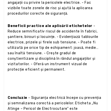
angajații cu privire la pericolele electrice. - Fac
vizibile toate zonele de risc și ajută la aplicarea
procedurilor corecte de siguranță.
Beneficii practice ale aplicării etichetelor
-
Reduce semnificativ riscul de accidente în fabrici,
șantiere, birouri și locuințe. - Evidențiază tablourile
electrice, prizele și firele sub tensiune. - Poate fi
utilizată pe orice tip de echipament: joasă, medie
sau înaltă tensiune. - Crește gradul de
conștientizare și disciplină în rândul angajaților și
vizitatorilor. - Oferă un instrument vizual de
protecție eficient și permanent.
Concluzie
- Siguranța electrică începe cu prevenția
și semnalizarea corectă a pericolelor. Eticheta „Nu
Atinge – Pericol de Electrocutare” este