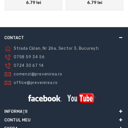
6.79 lei
6.79 lei
CONTACT
Strada Călan, Nr 26a, Sector 3, București
0758 59 34 56
0724 30 67 14
comenzi@prevenirea.ro
office@prevenirea.ro
INFORMAŢII
CONTUL MEU