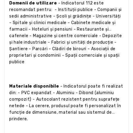
Domenii de utilizare
- Indicatorul 112 este
recomandat pentru: - Instituții publice - Companii și
sedii administrative - Școli și grădinițe - Universități
- Spitale și clinici medicale - Cabinete medicale și
farmacii - Hoteluri și pensiuni - Restaurante și
cafenele - Magazine și centre comerciale - Depozite
și hale industriale - Fabrici și unități de producție -
Șantiere - Parcări - Clădiri de birouri - Asociații de
proprietari și condominii - Spații comerciale și spații
publice
Materiale disponibile
- Indicatorul poate fi realizat
din: - PVC expandat - Aluminiu - Dibond (aluminiu
compozit) - Autocolant rezistent pentru suprafețe
netede - La cerere, produsul poate fi personalizat în
funcție de dimensiune, material sau sistemul de
prindere.