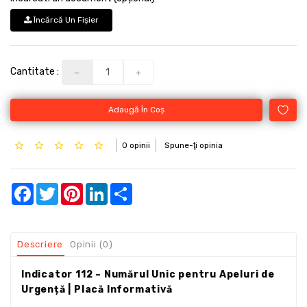
Încărcă Un Fişier
Cantitate :
Adaugă În Coş
0 opinii
Spune-ţi opinia
Facebook
Twitter
Pinterest
LinkedIn
Share
Descriere
Opinii (0)
Indicator 112 – Numărul Unic pentru Apeluri de
Urgență | Placă Informativă