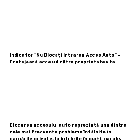
Indicator "Nu Blocați Intrarea Acces Auto" –
Protejează accesul către proprietatea ta
Blocarea accesului auto reprezintă una dintre
cele mai frecvente probleme întâlnite în
parcările private, la intrările în curți, garaje,