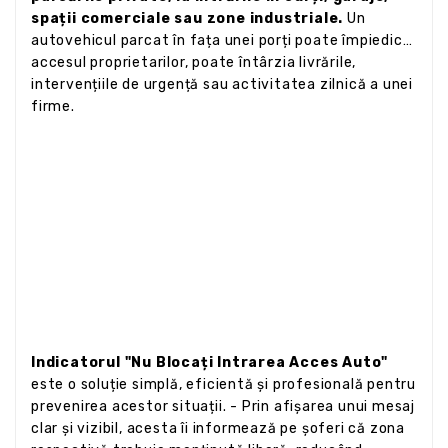
spații comerciale sau zone industriale.
Un
autovehicul parcat în fața unei porți poate împiedica
accesul proprietarilor, poate întârzia livrările,
intervențiile de urgență sau activitatea zilnică a unei
firme.
Indicatorul "Nu Blocați Intrarea Acces Auto"
este o soluție simplă, eficientă și profesională pentru
prevenirea acestor situații. - Prin afișarea unui mesaj
clar și vizibil, acesta îi informează pe șoferi că zona