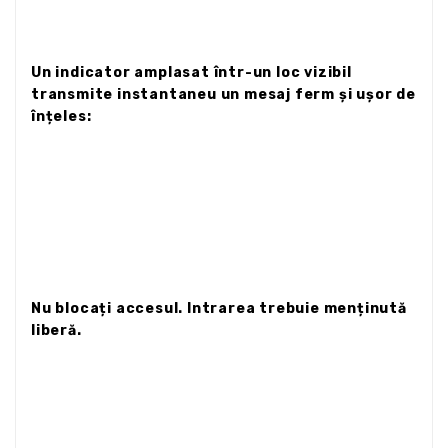
Un indicator amplasat într-un loc vizibil
transmite instantaneu un mesaj ferm și ușor de
înțeles:
Nu blocați accesul. Intrarea trebuie menținută
liberă.