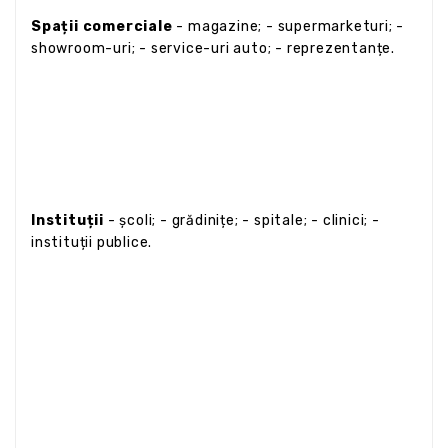
Spații comerciale
- magazine; - supermarketuri; -
showroom-uri; - service-uri auto; - reprezentanțe.
Instituții
- școli; - grădinițe; - spitale; - clinici; -
instituții publice.