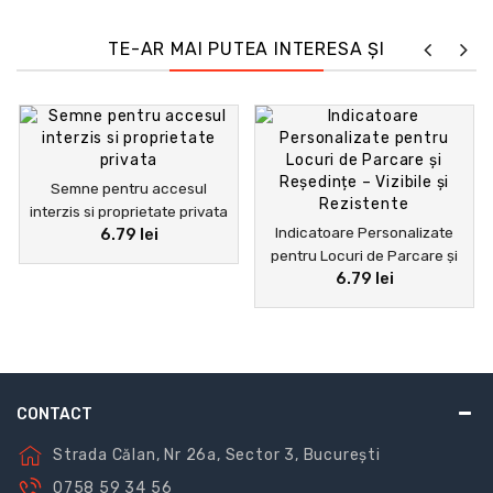
TE-AR MAI PUTEA INTERESA ȘI
Semne pentru accesul
interzis si proprietate privata
Indicatoare Personalizate
6.79 lei
pentru Locuri de Parcare și
6.79 lei
Reședințe – Vizibile și
Rezistente
CONTACT
Strada Călan, Nr 26a, Sector 3, București
0758 59 34 56