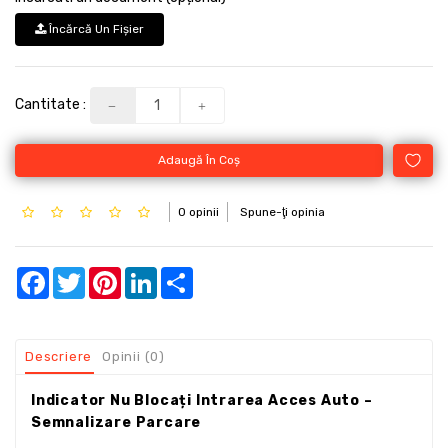
Încărcă Un Fişier
Cantitate :
Adaugă În Coş
0 opinii
Spune-ţi opinia
Facebook
Twitter
Pinterest
LinkedIn
Share
Descriere
Opinii (0)
Indicator Nu Blocați Intrarea Acces Auto –
Semnalizare Parcare