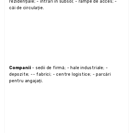
rezidențiale; - intrări în subsol; - rampe de acces; -
căi de circulație.
Companii
- sedii de firmă; - hale industriale; -
depozite; -- fabrici; - centre logistice; - parcări
pentru angajați.