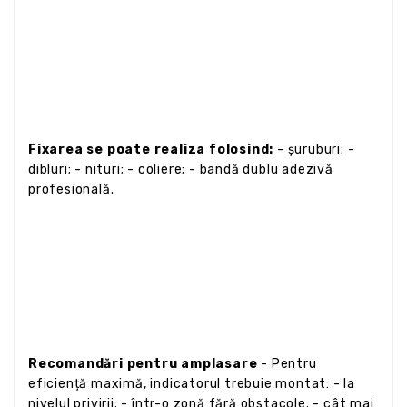
Fixarea se poate realiza folosind:
- șuruburi; -
dibluri; - nituri; - coliere; - bandă dublu adezivă
profesională.
Recomandări pentru amplasare
- Pentru
eficiență maximă, indicatorul trebuie montat: - la
nivelul privirii; - într-o zonă fără obstacole; - cât mai