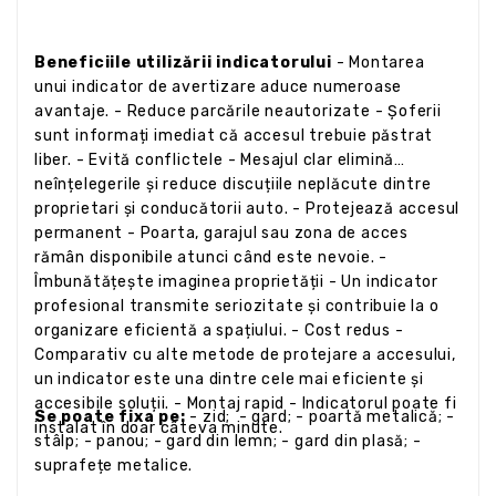
Beneficiile utilizării indicatorului
- Montarea
unui indicator de avertizare aduce numeroase
avantaje. - Reduce parcările neautorizate - Șoferii
sunt informați imediat că accesul trebuie păstrat
liber. - Evită conflictele - Mesajul clar elimină
neînțelegerile și reduce discuțiile neplăcute dintre
proprietari și conducătorii auto. - Protejează accesul
permanent - Poarta, garajul sau zona de acces
rămân disponibile atunci când este nevoie. -
Îmbunătățește imaginea proprietății - Un indicator
profesional transmite seriozitate și contribuie la o
organizare eficientă a spațiului. - Cost redus -
Comparativ cu alte metode de protejare a accesului,
un indicator este una dintre cele mai eficiente și
accesibile soluții. - Montaj rapid - Indicatorul poate fi
Se poate fixa pe:
- zid; - gard; - poartă metalică; -
instalat în doar câteva minute.
stâlp; - panou; - gard din lemn; - gard din plasă; -
suprafețe metalice.