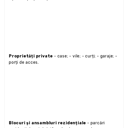
Proprietăți private
- case; - vile; - curți; - garaje; -
porți de acces.
Blocuri și ansambluri rezidențiale
- parcări