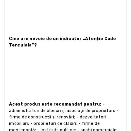
Cine are nevoie de un indicator „Atenție Cade
Tencuiala”?
Acest produs este recomandat pentru:
-
administratori de blocuri și asociații de proprietari; -
firme de construcții și renovări; - dezvoltatori
imobiliari; - proprietari de clădiri; - firme de
mentenanță; - instituții publice; - spații comerciale; -