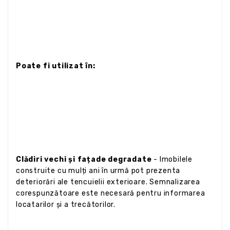
Poate fi utilizat în:
Clădiri vechi și fațade degradate
- Imobilele
construite cu mulți ani în urmă pot prezenta
deteriorări ale tencuielii exterioare. Semnalizarea
corespunzătoare este necesară pentru informarea
locatarilor și a trecătorilor.