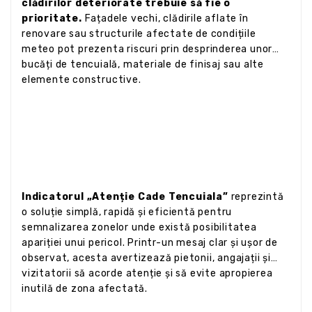
clădirilor deteriorate trebuie să fie o
prioritate.
Fațadele vechi, clădirile aflate în
renovare sau structurile afectate de condițiile
meteo pot prezenta riscuri prin desprinderea unor
bucăți de tencuială, materiale de finisaj sau alte
elemente constructive.
Indicatorul „Atenție Cade Tencuiala”
reprezintă
o soluție simplă, rapidă și eficientă pentru
semnalizarea zonelor unde există posibilitatea
apariției unui pericol. Printr-un mesaj clar și ușor de
observat, acesta avertizează pietonii, angajații și
vizitatorii să acorde atenție și să evite apropierea
inutilă de zona afectată.