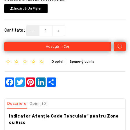
Încărcă Un Fişier
Cantitate :
Adaugă În Coş
0 opinii
Spune-ţi opinia
Facebook
Twitter
Pinterest
LinkedIn
Share
Descriere
Opinii (0)
Indicator Atenție Cade Tencuiala” pentru Zone
cu Risc