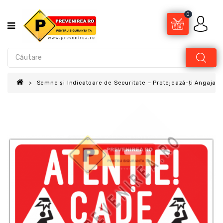
0
Semne și Indicatoare de Securitate – Protejează-ți Angajații