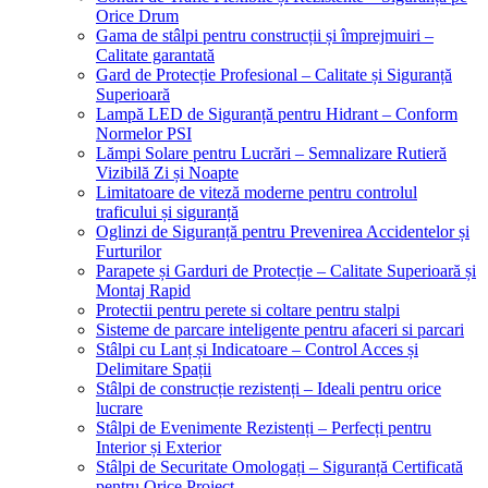
Orice Drum
Gama de stâlpi pentru construcții și împrejmuiri –
Calitate garantată
Gard de Protecție Profesional – Calitate și Siguranță
Superioară
Lampă LED de Siguranță pentru Hidrant – Conform
Normelor PSI
Lămpi Solare pentru Lucrări – Semnalizare Rutieră
Vizibilă Zi și Noapte
Limitatoare de viteză moderne pentru controlul
traficului și siguranță
Oglinzi de Siguranță pentru Prevenirea Accidentelor și
Furturilor
Parapete și Garduri de Protecție – Calitate Superioară și
Montaj Rapid
Protectii pentru perete si coltare pentru stalpi
Sisteme de parcare inteligente pentru afaceri si parcari
Stâlpi cu Lanț și Indicatoare – Control Acces și
Delimitare Spații
Stâlpi de construcție rezistenți – Ideali pentru orice
lucrare
Stâlpi de Evenimente Rezistenți – Perfecți pentru
Interior și Exterior
Stâlpi de Securitate Omologați – Siguranță Certificată
pentru Orice Proiect