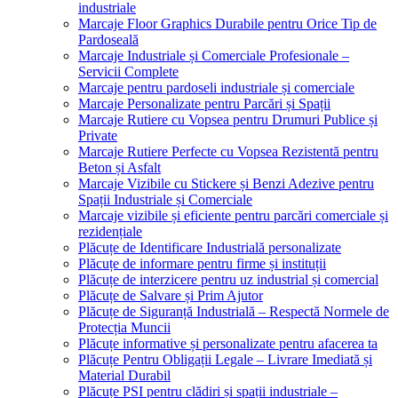
industriale
Marcaje Floor Graphics Durabile pentru Orice Tip de
Pardoseală
Marcaje Industriale și Comerciale Profesionale –
Servicii Complete
Marcaje pentru pardoseli industriale și comerciale
Marcaje Personalizate pentru Parcări și Spații
Marcaje Rutiere cu Vopsea pentru Drumuri Publice și
Private
Marcaje Rutiere Perfecte cu Vopsea Rezistentă pentru
Beton și Asfalt
Marcaje Vizibile cu Stickere și Benzi Adezive pentru
Spații Industriale și Comerciale
Marcaje vizibile și eficiente pentru parcări comerciale și
rezidențiale
Plăcuțe de Identificare Industrială personalizate
Plăcuțe de informare pentru firme și instituții
Plăcuțe de interzicere pentru uz industrial și comercial
Plăcuțe de Salvare și Prim Ajutor
Plăcuțe de Siguranță Industrială – Respectă Normele de
Protecția Muncii
Plăcuțe informative și personalizate pentru afacerea ta
Plăcuțe Pentru Obligații Legale – Livrare Imediată și
Material Durabil
Plăcuțe PSI pentru clădiri și spații industriale –