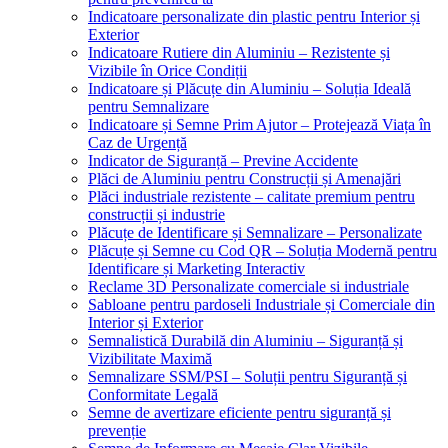
Indicatoare personalizate din plastic pentru Interior și
Exterior
Indicatoare Rutiere din Aluminiu – Rezistente și
Vizibile în Orice Condiții
Indicatoare și Plăcuțe din Aluminiu – Soluția Ideală
pentru Semnalizare
Indicatoare și Semne Prim Ajutor – Protejează Viața în
Caz de Urgență
Indicator de Siguranță – Previne Accidente
Plăci de Aluminiu pentru Construcții și Amenajări
Plăci industriale rezistente – calitate premium pentru
construcții și industrie
Plăcuțe de Identificare și Semnalizare – Personalizate
Plăcuțe și Semne cu Cod QR – Soluția Modernă pentru
Identificare și Marketing Interactiv
Reclame 3D Personalizate comerciale si industriale
Sabloane pentru pardoseli Industriale și Comerciale din
Interior și Exterior
Semnalistică Durabilă din Aluminiu – Siguranță și
Vizibilitate Maximă
Semnalizare SSM/PSI – Soluții pentru Siguranță și
Conformitate Legală
Semne de avertizare eficiente pentru siguranță și
prevenție