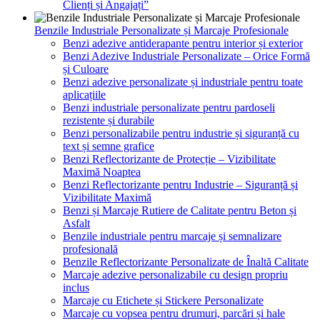
Clienți și Angajați”
Benzile Industriale Personalizate și Marcaje Profesionale
Benzi adezive antiderapante pentru interior și exterior
Benzi Adezive Industriale Personalizate – Orice Formă
și Culoare
Benzi adezive personalizate și industriale pentru toate
aplicațiile
Benzi industriale personalizate pentru pardoseli
rezistente și durabile
Benzi personalizabile pentru industrie și siguranță cu
text și semne grafice
Benzi Reflectorizante de Protecție – Vizibilitate
Maximă Noaptea
Benzi Reflectorizante pentru Industrie – Siguranță și
Vizibilitate Maximă
Benzi și Marcaje Rutiere de Calitate pentru Beton și
Asfalt
Benzile industriale pentru marcaje și semnalizare
profesională
Benzile Reflectorizante Personalizate de Înaltă Calitate
Marcaje adezive personalizabile cu design propriu
inclus
Marcaje cu Etichete și Stickere Personalizate
Marcaje cu vopsea pentru drumuri, parcări și hale