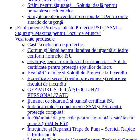
Stâlpi pentru siguranță – Soluția ideală pentru
prevenirea accidentelor
Stingătoare de incendiu profesionale – Pentru orice
situație de urgență
„Echipamente Profesionale de Protecție PSI și SSM –
Siguranță Maximă pentru Locul de Muncă”
Vezi toate produsele
Casti si ochelari de protectie
Corpuri și lămpi pentru iluminat de urgență si iesire
conform normelor ISU
covorașe pentru uz industrial și comercial – Soluții
certificate pentru protecția spațiilor de lucru
Evaluări Tehnice și Soluții de Protecție la Incendiu
Expertiză și servicii pentru prevenirea și reducerea
riscului de incendiu
GEAMURI, STICLĂ ŞI OGLINZI
PERSONALIZATE
Iluminat de siguranță și panică certificat ISU
Îmbrăcăminte și echipamente SSM și PSI pentru
protecție completă
Încălțăminte de protecție pentru siguranță și sănătate în
muncă (SSM & PSI)
Întreținere și Reparații Trape de Fum – Servicii Rapide
și Profesionale