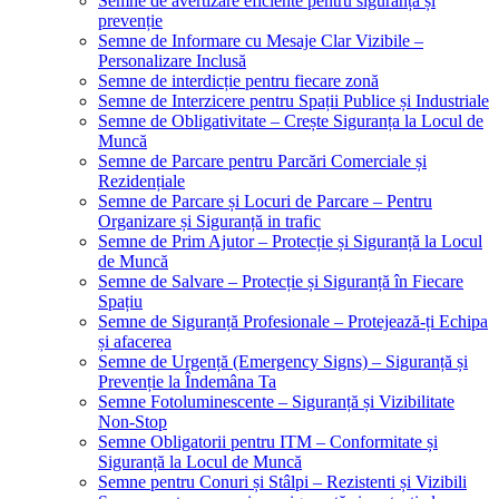
Semne de avertizare eficiente pentru siguranță și
prevenție
Semne de Informare cu Mesaje Clar Vizibile –
Personalizare Inclusă
Semne de interdicție pentru fiecare zonă
Semne de Interzicere pentru Spații Publice și Industriale
Semne de Obligativitate – Crește Siguranța la Locul de
Muncă
Semne de Parcare pentru Parcări Comerciale și
Rezidențiale
Semne de Parcare și Locuri de Parcare – Pentru
Organizare și Siguranță in trafic
Semne de Prim Ajutor – Protecție și Siguranță la Locul
de Muncă
Semne de Salvare – Protecție și Siguranță în Fiecare
Spațiu
Semne de Siguranță Profesionale – Protejează-ți Echipa
și afacerea
Semne de Urgență (Emergency Signs) – Siguranță și
Prevenție la Îndemâna Ta
Semne Fotoluminescente – Siguranță și Vizibilitate
Non-Stop
Semne Obligatorii pentru ITM – Conformitate și
Siguranță la Locul de Muncă
Semne pentru Conuri și Stâlpi – Rezistenti și Vizibili