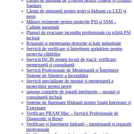
Lămpi de Iluminat de Urgență pentru Toalete și Grupuri
Sanitare
Lămpi de siguranță pentru ieșiri și hidranti cu LED și
neon
Mănuși rezistente pentru protecție PSI și SSM –
Calitate garantată
Planuri de evacuare incendiu profesionale cu schiță PSI
inclusă
Reparatii si mentenanta depozite si hale industriale
Servicii de verificare și întreținere sprinklere pentru
protecția clădirilor
Servicii ISCIR pentru locuri de joacă: verificare,
mentenanță și consultanță
Servicii Profesionale de Mentenanță și Întreținere
Sisteme de Stingere a Incendiilor
Servicii specializate de montaj și mentenanță a
protecțiilor pentru pereți
sisteme complete de irigații inteligente – montaj și
consultanță inclusă
Sisteme de Iluminare Hidranti pentru Spații Interioare și
Exterioare
Verificare PRAM Mac – Servicii Profesionale de
Diagnostic și Reset
Verificare și întreținere hidranți – mentenanță și reparații
profesionale