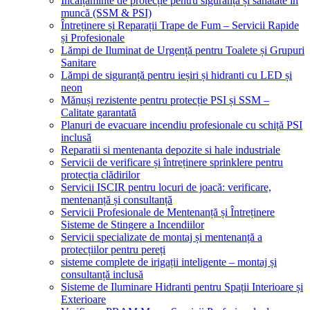
Încălțăminte de protecție pentru siguranță și sănătate în
muncă (SSM & PSI)
Întreținere și Reparații Trape de Fum – Servicii Rapide
și Profesionale
Lămpi de Iluminat de Urgență pentru Toalete și Grupuri
Sanitare
Lămpi de siguranță pentru ieșiri și hidranti cu LED și
neon
Mănuși rezistente pentru protecție PSI și SSM –
Calitate garantată
Planuri de evacuare incendiu profesionale cu schiță PSI
inclusă
Reparatii si mentenanta depozite si hale industriale
Servicii de verificare și întreținere sprinklere pentru
protecția clădirilor
Servicii ISCIR pentru locuri de joacă: verificare,
mentenanță și consultanță
Servicii Profesionale de Mentenanță și Întreținere
Sisteme de Stingere a Incendiilor
Servicii specializate de montaj și mentenanță a
protecțiilor pentru pereți
sisteme complete de irigații inteligente – montaj și
consultanță inclusă
Sisteme de Iluminare Hidranti pentru Spații Interioare și
Exterioare