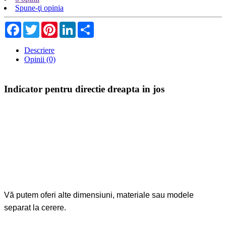
Spune-ţi opinia
Facebook
Twitter
Pinterest
LinkedIn
Share
Descriere
Opinii (0)
Indicator pentru directie dreapta in jos
Vă putem oferi alte dimensiuni, materiale sau modele
separat la cerere.