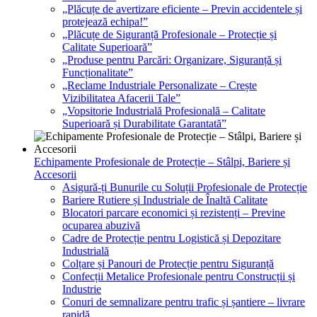
„Plăcuțe de avertizare eficiente – Previn accidentele și
protejează echipa!”
„Plăcuțe de Siguranță Profesionale – Protecție și
Calitate Superioară”
„Produse pentru Parcări: Organizare, Siguranță și
Funcționalitate”
„Reclame Industriale Personalizate – Crește
Vizibilitatea Afacerii Tale”
„Vopsitorie Industrială Profesională – Calitate
Superioară și Durabilitate Garantată”
Echipamente Profesionale de Protecție – Stâlpi, Bariere și
Accesorii
Asigură-ți Bunurile cu Soluții Profesionale de Protecție
Bariere Rutiere și Industriale de Înaltă Calitate
Blocatori parcare economici și rezistenți – Previne
ocuparea abuzivă
Cadre de Protecție pentru Logistică și Depozitare
Industrială
Colțare și Panouri de Protecție pentru Siguranță
Confecții Metalice Profesionale pentru Construcții și
Industrie
Conuri de semnalizare pentru trafic și șantiere – livrare
rapidă