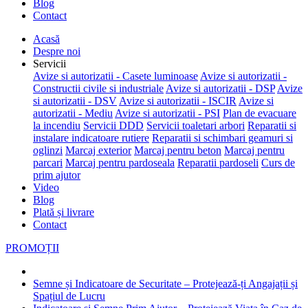
Blog
Contact
Acasă
Despre noi
Servicii
Avize si autorizatii - Casete luminoase
Avize si autorizatii -
Constructii civile si industriale
Avize si autorizatii - DSP
Avize
si autorizatii - DSV
Avize si autorizatii - ISCIR
Avize si
autorizatii - Mediu
Avize si autorizatii - PSI
Plan de evacuare
la incendiu
Servicii DDD
Servicii toaletari arbori
Reparatii si
instalare indicatoare rutiere
Reparatii si schimbari geamuri si
oglinzi
Marcaj exterior
Marcaj pentru beton
Marcaj pentru
parcari
Marcaj pentru pardoseala
Reparatii pardoseli
Curs de
prim ajutor
Video
Blog
Plată și livrare
Contact
PROMOȚII
Semne și Indicatoare de Securitate – Protejează-ți Angajații și
Spațiul de Lucru