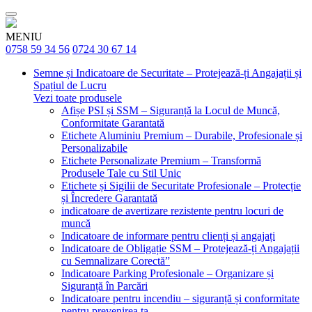
MENIU
0758 59 34 56
0724 30 67 14
Semne și Indicatoare de Securitate – Protejează-ți Angajații și
Spațiul de Lucru
Vezi toate produsele
Afișe PSI și SSM – Siguranță la Locul de Muncă,
Conformitate Garantată
Etichete Aluminiu Premium – Durabile, Profesionale și
Personalizabile
Etichete Personalizate Premium – Transformă
Produsele Tale cu Stil Unic
Etichete și Sigilii de Securitate Profesionale – Protecție
și Încredere Garantată
indicatoare de avertizare rezistente pentru locuri de
muncă
Indicatoare de informare pentru clienți și angajați
Indicatoare de Obligație SSM – Protejează-ți Angajații
cu Semnalizare Corectă”
Indicatoare Parking Profesionale – Organizare și
Siguranță în Parcări
Indicatoare pentru incendiu – siguranță și conformitate
pentru prevenirea ta