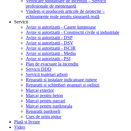
Verificare stingătoare de incendiu – Servicii
profesionale de mentenanță
Vindem și producem articole de protecție –
echipamente reale pentru siguranță reală
Servicii
Avize si autorizatii - Casete luminoase
Avize si autorizatii - Constructii civile si industriale
Avize si autorizatii - DSP
Avize si autorizatii - DSV
Avize si autorizatii - ISCIR
Avize si autorizatii - Mediu
Avize si autorizatii - PSI
Plan de evacuare la incendiu
Servicii DDD
Servicii toaletari arbori
Reparatii si instalare indicatoare rutiere
Reparatii si schimbari geamuri si oglinzi
Marcaj exterior
Marcaj pentru beton
Marcaj pentru parcari
Marcaj pentru pardoseala
Reparatii pardoseli
Curs de prim ajutor
Plată și livrare
Video