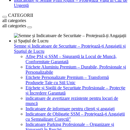
Indicatoare și Semne Prim Ajutor – Protejează Viața în Caz de
Urgență
CATEGORII
all categories
all categories
Semne și Indicatoare de Securitate – Protejează-ți Angajații și
Spațiul de Lucru
Afișe PSI și SSM – Siguranță la Locul de Muncă,
Conformitate Garantată
Etichete Aluminiu Premium – Durabile, Profesionale și
Personalizabile
Etichete Personalizate Premium – Transformă
Produsele Tale cu Stil Unic
Etichete și Sigilii de Securitate Profesionale – Protecție
și Încredere Garantată
indicatoare de avertizare rezistente pentru locuri de
muncă
Indicatoare de informare pentru clienți și angajați
Indicatoare de Obligație SSM – Protejează-ți Angajații
cu Semnalizare Corectă”
Indicatoare Parking Profesionale – Organizare și
Siguranță în Parcări