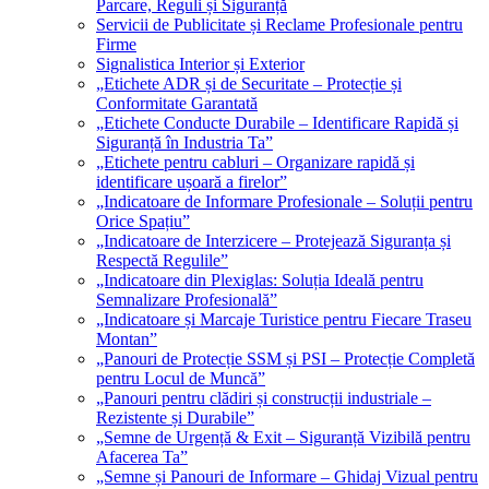
Parcare, Reguli și Siguranță
Servicii de Publicitate și Reclame Profesionale pentru
Firme
Signalistica Interior și Exterior
„Etichete ADR și de Securitate – Protecție și
Conformitate Garantată
„Etichete Conducte Durabile – Identificare Rapidă și
Siguranță în Industria Ta”
„Etichete pentru cabluri – Organizare rapidă și
identificare ușoară a firelor”
„Indicatoare de Informare Profesionale – Soluții pentru
Orice Spațiu”
„Indicatoare de Interzicere – Protejează Siguranța și
Respectă Regulile”
„Indicatoare din Plexiglas: Soluția Ideală pentru
Semnalizare Profesională”
„Indicatoare și Marcaje Turistice pentru Fiecare Traseu
Montan”
„Panouri de Protecție SSM și PSI – Protecție Completă
pentru Locul de Muncă”
„Panouri pentru clădiri și construcții industriale –
Rezistente și Durabile”
„Semne de Urgență & Exit – Siguranță Vizibilă pentru
Afacerea Ta”
„Semne și Panouri de Informare – Ghidaj Vizual pentru