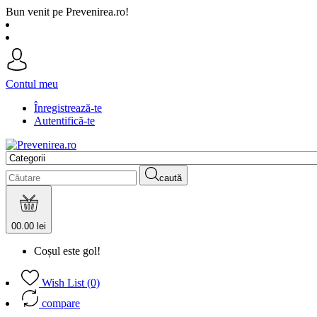
Bun venit pe Prevenirea.ro!
Contul meu
Înregistrează-te
Autentifică-te
caută
0
0.00 lei
Coșul este gol!
Wish List (0)
compare