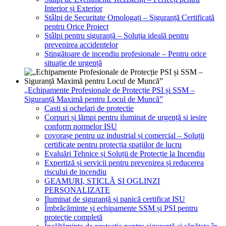
Interior și Exterior
Stâlpi de Securitate Omologați – Siguranță Certificată
pentru Orice Proiect
Stâlpi pentru siguranță – Soluția ideală pentru
prevenirea accidentelor
Stingătoare de incendiu profesionale – Pentru orice
situație de urgență
„Echipamente Profesionale de Protecție PSI și SSM –
Siguranță Maximă pentru Locul de Muncă”
Casti si ochelari de protectie
Corpuri și lămpi pentru iluminat de urgență si iesire
conform normelor ISU
covorașe pentru uz industrial și comercial – Soluții
certificate pentru protecția spațiilor de lucru
Evaluări Tehnice și Soluții de Protecție la Incendiu
Expertiză și servicii pentru prevenirea și reducerea
riscului de incendiu
GEAMURI, STICLĂ ŞI OGLINZI
PERSONALIZATE
Iluminat de siguranță și panică certificat ISU
Îmbrăcăminte și echipamente SSM și PSI pentru
protecție completă