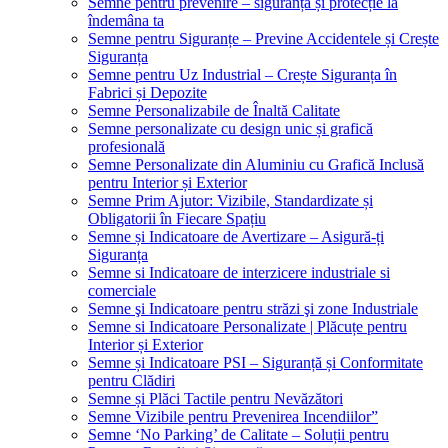
Semne pentru prevenire – siguranță și protecție la
îndemâna ta
Semne pentru Siguranțe – Previne Accidentele și Crește
Siguranța
Semne pentru Uz Industrial – Crește Siguranța în
Fabrici și Depozite
Semne Personalizabile de Înaltă Calitate
Semne personalizate cu design unic și grafică
profesională
Semne Personalizate din Aluminiu cu Grafică Inclusă
pentru Interior și Exterior
Semne Prim Ajutor: Vizibile, Standardizate și
Obligatorii în Fiecare Spațiu
Semne și Indicatoare de Avertizare – Asigură-ți
Siguranța
Semne si Indicatoare de interzicere industriale si
comerciale
Semne şi Indicatoare pentru străzi şi zone Industriale
Semne si Indicatoare Personalizate | Plăcuțe pentru
Interior și Exterior
Semne și Indicatoare PSI – Siguranță și Conformitate
pentru Clădiri
Semne și Plăci Tactile pentru Nevăzători
Semne Vizibile pentru Prevenirea Incendiilor”
Semne ‘No Parking’ de Calitate – Soluții pentru