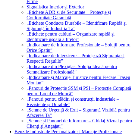
Firme
Signalistica Interior și Exterior
„Etichete ADR și de Securitate – Protecție și
Conformitate Garantată
„Etichete Conducte Durabile – Identificare Rapidă și
Siguranță în Industria Ta”
„Etichete pentru cabluri – Organizare rapidă și
identificare ușoară a firelor”
„Indicatoare de Informare Profesionale – Soluții pentru
Orice Spațiu”
„Indicatoare de Interzicere – Protejează Siguranța și
Respectă Regulile”
„Indicatoare din Plexiglas: Soluția Ideală pentru
Semnalizare Profesională”
„Indicatoare și Marcaje Turistice pentru Fiecare Traseu
Montan”
„Panouri de Protecție SSM și PSI – Protecție Completă
pentru Locul de Muncă”
„Panouri pentru clădiri și construcții industriale –
Rezistente și Durabile”
„Semne de Urgență & Exit – Siguranță Vizibilă pentru
Afacerea Ta”
„Semne și Panouri de Informare – Ghidaj Vizual pentru
Clienți și Angajați”
Benzile Industriale Personalizate și Marcaje Profesionale