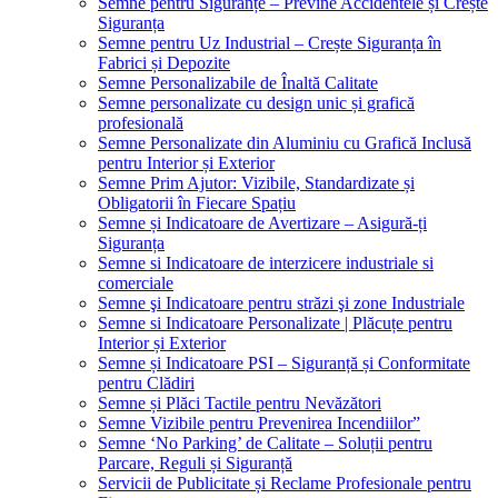
Semne pentru Siguranțe – Previne Accidentele și Crește
Siguranța
Semne pentru Uz Industrial – Crește Siguranța în
Fabrici și Depozite
Semne Personalizabile de Înaltă Calitate
Semne personalizate cu design unic și grafică
profesională
Semne Personalizate din Aluminiu cu Grafică Inclusă
pentru Interior și Exterior
Semne Prim Ajutor: Vizibile, Standardizate și
Obligatorii în Fiecare Spațiu
Semne și Indicatoare de Avertizare – Asigură-ți
Siguranța
Semne si Indicatoare de interzicere industriale si
comerciale
Semne şi Indicatoare pentru străzi şi zone Industriale
Semne si Indicatoare Personalizate | Plăcuțe pentru
Interior și Exterior
Semne și Indicatoare PSI – Siguranță și Conformitate
pentru Clădiri
Semne și Plăci Tactile pentru Nevăzători
Semne Vizibile pentru Prevenirea Incendiilor”
Semne ‘No Parking’ de Calitate – Soluții pentru
Parcare, Reguli și Siguranță
Servicii de Publicitate și Reclame Profesionale pentru