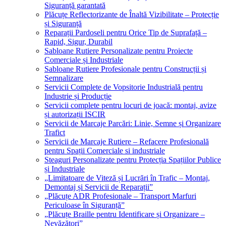
Siguranță garantată
Plăcuțe Reflectorizante de Înaltă Vizibilitate – Protecție
și Siguranță
Reparații Pardoseli pentru Orice Tip de Suprafață –
Rapid, Sigur, Durabil
Sabloane Rutiere Personalizate pentru Proiecte
Comerciale și Industriale
Sabloane Rutiere Profesionale pentru Construcții și
Semnalizare
Servicii Complete de Vopsitorie Industrială pentru
Industrie și Producție
Servicii complete pentru locuri de joacă: montaj, avize
și autorizații ISCIR
Servicii de Marcaje Parcări: Linie, Semne și Organizare
Trafict
Servicii de Marcaje Rutiere – Refacere Profesională
pentru Spații Comerciale si industriale
Steaguri Personalizate pentru Protecția Spațiilor Publice
și Industriale
„Limitatoare de Viteză și Lucrări în Trafic – Montaj,
Demontaj și Servicii de Reparații”
„Plăcuțe ADR Profesionale – Transport Marfuri
Periculoase în Siguranță”
„Plăcuțe Braille pentru Identificare și Organizare –
Nevăzători”