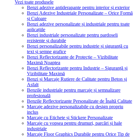
Vezi toate produsele
Benzi adezive antiderapante pentru interior și exterior
Benzi Adezive Industriale Personalizate – Orice Formă
și Culoare
Benzi adezive personalizate și industriale pentru toate
aplicațiile
Benzi industriale personalizate pentru pardoseli
rezistente și durabile
Benzi personalizabile pentru industrie și siguranță cu
text și semne grafice
Benzi Reflectorizante de Protecție – Vizibilitate
Maximă Noaptea
Benzi Reflectorizante pentru Industrie – Siguranță și
Vizibilitate Maximă
Benzi și Marcaje Rutiere de Calitate pentru Beton și
Asfalt
Benzile industriale pentru marcaje și semnalizare
profesională
Benzile Reflectorizante Personalizate de Înaltă Calitate
Marcaje adezive personalizabile cu design propriu
inclus
Marcaje cu Etichete și Stickere Personalizate
Marcaje cu vopsea pentru drumuri, parcări și hale
industriale
Marcaje Floor Graphics Durabile pentru Orice Tip de