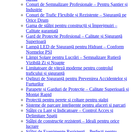
Conuri de Semnalizare Profesionale – Pentru Șantier și
Industrie
Conuri de Trafic Flexibile și Rezistente – Siguranță pe
Orice Drum
Gama de stâlpi pentru construcții și împrejmuiri –
Calitate garantată
Gard de Protecție Profesional – Calitate și Siguranță
Superioară
Lampă LED de Siguranță pentru Hidrant – Conform
Normelor PSI
Lămpi Solare pentru Lucrări – Semnalizare Rutieră
Vizibilă Zi și Noapte
Limitatoare de viteză moderne pentru controlul
traficului și siguranță
Oglinzi de Siguranță pentru Prevenirea Accidentelor și
Furturilor
Parapete și Garduri de Protecție – Calitate Superioară și
Montaj Rapid
Protectii pentru perete si coltare pentru stalpi
Sisteme de parcare inteligente pentru afaceri si parcari
Stâlpi cu Lanț și Indicatoare – Control Acces și
Delimitare Spații
Stâlpi de construcție rezistenți – Ideali pentru orice
lucrare
Stâlpi de Evenimente Rezistenți – Perfecți pentru