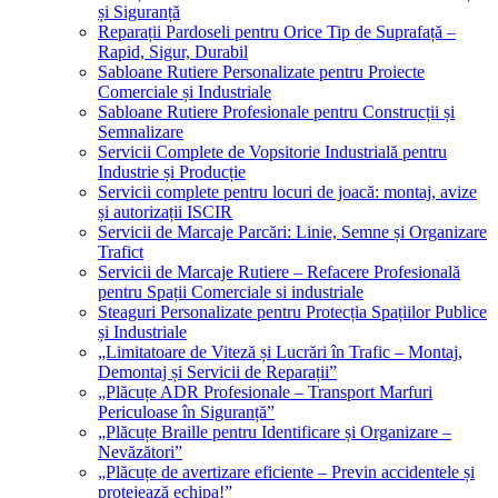
și Siguranță
Reparații Pardoseli pentru Orice Tip de Suprafață –
Rapid, Sigur, Durabil
Sabloane Rutiere Personalizate pentru Proiecte
Comerciale și Industriale
Sabloane Rutiere Profesionale pentru Construcții și
Semnalizare
Servicii Complete de Vopsitorie Industrială pentru
Industrie și Producție
Servicii complete pentru locuri de joacă: montaj, avize
și autorizații ISCIR
Servicii de Marcaje Parcări: Linie, Semne și Organizare
Trafict
Servicii de Marcaje Rutiere – Refacere Profesională
pentru Spații Comerciale si industriale
Steaguri Personalizate pentru Protecția Spațiilor Publice
și Industriale
„Limitatoare de Viteză și Lucrări în Trafic – Montaj,
Demontaj și Servicii de Reparații”
„Plăcuțe ADR Profesionale – Transport Marfuri
Periculoase în Siguranță”
„Plăcuțe Braille pentru Identificare și Organizare –
Nevăzători”
„Plăcuțe de avertizare eficiente – Previn accidentele și
protejează echipa!”