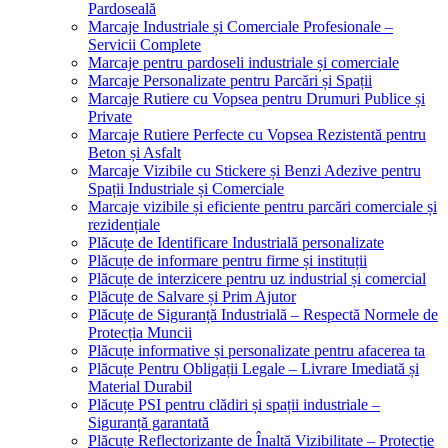
Pardoseală
Marcaje Industriale și Comerciale Profesionale –
Servicii Complete
Marcaje pentru pardoseli industriale și comerciale
Marcaje Personalizate pentru Parcări și Spații
Marcaje Rutiere cu Vopsea pentru Drumuri Publice și
Private
Marcaje Rutiere Perfecte cu Vopsea Rezistentă pentru
Beton și Asfalt
Marcaje Vizibile cu Stickere și Benzi Adezive pentru
Spații Industriale și Comerciale
Marcaje vizibile și eficiente pentru parcări comerciale și
rezidențiale
Plăcuțe de Identificare Industrială personalizate
Plăcuțe de informare pentru firme și instituții
Plăcuțe de interzicere pentru uz industrial și comercial
Plăcuțe de Salvare și Prim Ajutor
Plăcuțe de Siguranță Industrială – Respectă Normele de
Protecția Muncii
Plăcuțe informative și personalizate pentru afacerea ta
Plăcuțe Pentru Obligații Legale – Livrare Imediată și
Material Durabil
Plăcuțe PSI pentru clădiri și spații industriale –
Siguranță garantată
Plăcuțe Reflectorizante de Înaltă Vizibilitate – Protecție