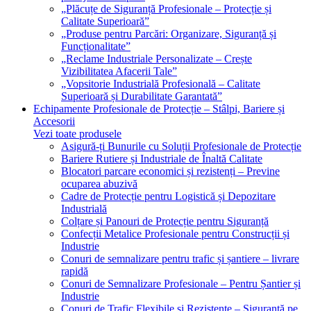
„Plăcuțe de Siguranță Profesionale – Protecție și
Calitate Superioară”
„Produse pentru Parcări: Organizare, Siguranță și
Funcționalitate”
„Reclame Industriale Personalizate – Crește
Vizibilitatea Afacerii Tale”
„Vopsitorie Industrială Profesională – Calitate
Superioară și Durabilitate Garantată”
Echipamente Profesionale de Protecție – Stâlpi, Bariere și
Accesorii
Vezi toate produsele
Asigură-ți Bunurile cu Soluții Profesionale de Protecție
Bariere Rutiere și Industriale de Înaltă Calitate
Blocatori parcare economici și rezistenți – Previne
ocuparea abuzivă
Cadre de Protecție pentru Logistică și Depozitare
Industrială
Colțare și Panouri de Protecție pentru Siguranță
Confecții Metalice Profesionale pentru Construcții și
Industrie
Conuri de semnalizare pentru trafic și șantiere – livrare
rapidă
Conuri de Semnalizare Profesionale – Pentru Șantier și
Industrie
Conuri de Trafic Flexibile și Rezistente – Siguranță pe