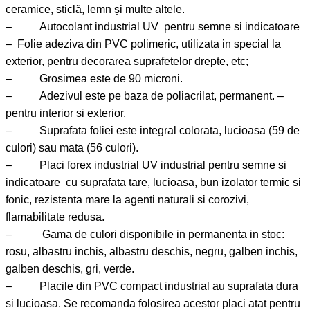
ceramice, sticlă, lemn și multe altele.
– Autocolant industrial UV pentru semne si indicatoare
– Folie adeziva din PVC polimeric, utilizata in special la
exterior, pentru decorarea suprafetelor drepte, etc;
– Grosimea este de 90 microni.
– Adezivul este pe baza de poliacrilat, permanent. –
pentru interior si exterior.
– Suprafata foliei este integral colorata, lucioasa (59 de
culori) sau mata (56 culori).
– Placi forex industrial UV industrial pentru semne si
indicatoare cu suprafata tare, lucioasa, bun izolator termic si
fonic, rezistenta mare la agenti naturali si corozivi,
flamabilitate redusa.
– Gama de culori disponibile in permanenta in stoc:
rosu, albastru inchis, albastru deschis, negru, galben inchis,
galben deschis, gri, verde.
– Placile din PVC compact industrial au suprafata dura
si lucioasa. Se recomanda folosirea acestor placi atat pentru