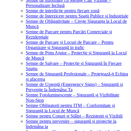
Semne de Informare cu Mesaje Clar Vizibile –
Personalizare Inclusă
Semne de interdicție pentru fiecare zonă
Semne de Interzicere pentru Spații Publice și Industriale
Semne de Obligativitate – Crește Siguranța la Locul de
Muncă
Semne de Parcare pentru Parcări Comerciale și
Rezidențiale
Semne de Parcare și Locuri de Parcare – Pentru
Organizare și Siguranță in trafic
Semne de Prim Ajutor – Protecție și Siguranță la Locul
de Muncă
Semne de Salvare – Protecție și Siguranță în Fiecare
Spațiu
Semne de Siguranță Profesionale – Protejează-ți Echipa
și afacerea
Semne de Urgență (Emergency Signs) – Siguranță și
Prevenție la Îndemâna Ta
Semne Fotoluminescente – Siguranță și Vizibilitate
Non-Stop
Semne Obligatorii pentru ITM – Conformitate și
Siguranță la Locul de Muncă
Semne pentru Conuri și Stâlpi – Rezistenti și Vizibili
Semne pentru prevenire – siguranță și protecție la
îndemâna ta