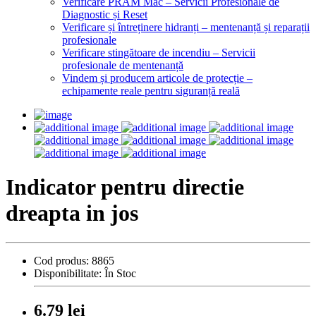
Verificare PRAM Mac – Servicii Profesionale de
Diagnostic și Reset
Verificare și întreținere hidranți – mentenanță și reparații
profesionale
Verificare stingătoare de incendiu – Servicii
profesionale de mentenanță
Vindem și producem articole de protecție –
echipamente reale pentru siguranță reală
Indicator pentru directie
dreapta in jos
Cod produs:
8865
Disponibilitate:
În Stoc
6.79 lei