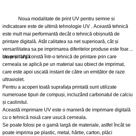
Noua modalitate de print UV pentru semne si
indicatoare este de ultimă tehnologie UV . Această tehnică
este mult mai performantă decât o tehnică obișnuită de
printare digitală. Atât calitatea sa net superioară, cât și
versarilitatea sa pe imprimarea diferitelor produse este foarte
mare și largă
Un print UV constă într-o tehnică de printare prin care
cerneala se aplică pe un material sau obiect de imprimat,
care este apoi uscată instant de către un emițător de raze
ultraviolet.
Pentru a acoperi toată suprafața printată sunt utilizate
numeroase tipuri de compuși, incluzând carbonatul de calciu
și caolinitul.
Această imprimare UV este o manieră de imprimare digitală
cu o tehnică nouă care usucă cerneala.
Se poate folosi pe o gamă largă de materiale, astfel încât se
poate imprima pe plastic, metal, hârtie, carton, plăci