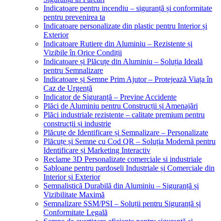
Indicatoare pentru incendiu – siguranță și conformitate
pentru prevenirea ta
Indicatoare personalizate din plastic pentru Interior și
Exterior
Indicatoare Rutiere din Aluminiu – Rezistente și
Vizibile în Orice Condiții
Indicatoare și Plăcuțe din Aluminiu – Soluția Ideală
pentru Semnalizare
Indicatoare și Semne Prim Ajutor – Protejează Viața în
Caz de Urgență
Indicator de Siguranță – Previne Accidente
Plăci de Aluminiu pentru Construcții și Amenajări
Plăci industriale rezistente – calitate premium pentru
construcții și industrie
Plăcuțe de Identificare și Semnalizare – Personalizate
Plăcuțe și Semne cu Cod QR – Soluția Modernă pentru
Identificare și Marketing Interactiv
Reclame 3D Personalizate comerciale si industriale
Sabloane pentru pardoseli Industriale și Comerciale din
Interior și Exterior
Semnalistică Durabilă din Aluminiu – Siguranță și
Vizibilitate Maximă
Semnalizare SSM/PSI – Soluții pentru Siguranță și
Conformitate Legală