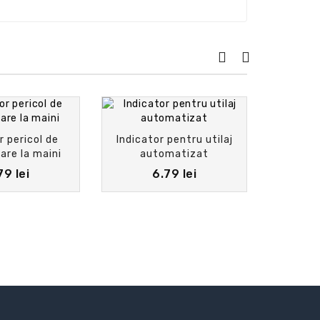
r pericol de
Indicator pentru utilaj
Semne 
are la maini
automatizat
de cade
79 lei
6.79 lei