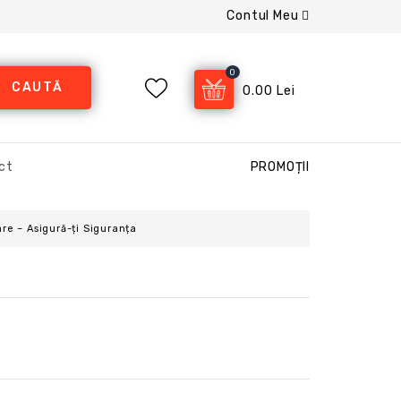
Contul Meu
0
CAUTĂ
0.00 Lei
ct
PROMOȚII
re – Asigură-ți Siguranța