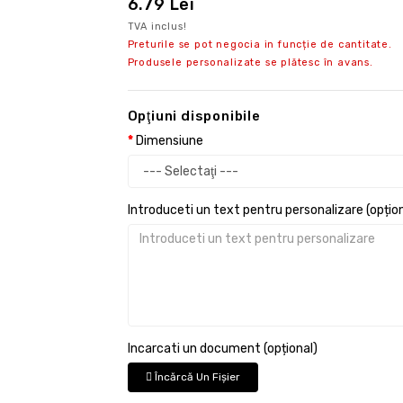
6.79 Lei
TVA inclus!
Preturile se pot negocia in funcție de cantitate.
Produsele personalizate se plătesc în avans.
Opţiuni disponibile
Dimensiune
Introduceti un text pentru personalizare (opțion
Incarcati un document (opțional)
Încărcă Un Fişier