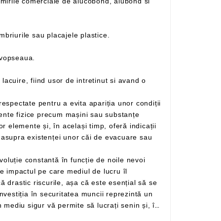
– Este un material cu două fete din aluminiu si un miez din polietilena ce inlocuieste cu succes tabla, lambriurile sau placajele plastice.
 vopseaua.