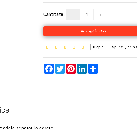
Cantitate :
Adaugă În Coş
0 opinii
Spune-ţi opini
Facebook
Twitter
Pinterest
LinkedIn
Share
ice
u modele separat la cerere.