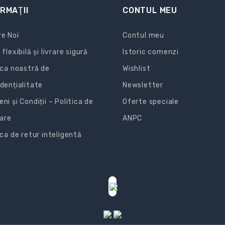
RMAŢII
CONTUL MEU
e Noi
Contul meu
 flexibilă și livrare sigură
Istoric comenzi
ica noastră de
Wishlist
dențialitate
Newsletter
ni și Condiții – Politica de
Oferte speciale
zare
ANPC
ica de retur inteligentă
R