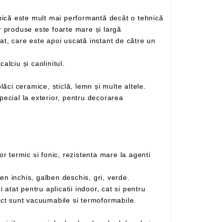
obișnuită de printare digitală. Atât calitatea sa net superioară, cât și versarilitatea sa pe imprimarea diferitelor produse este foarte mare și largă
, incluzând carbonatul de calciu și caolinitul.
Se poate folosi pe o gamă largă de materiale, astfel încât se poate imprima pe plastic, metal, hârtie, carton, plăci ceramice, sticlă, lemn și multe altele.
– Gama de culori disponibile in permanenta in stoc: rosu, albastru inchis, albastru deschis, negru, galben inchis, galben deschis, gri, verde.
aplicatii outdoor, datorita proprietatii materialului de a fi un bun izolator termic si fonic. Placile din PVC compact sunt vacuumabile si termoformabile.