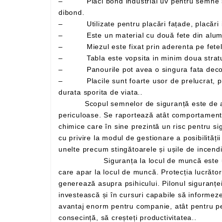
– Plăci bond industrial uv pentru semne si indicatoare – plăci sandwich aluminiu cunoscute si sub denumirile comerciale de alucobond, alubond si
dibond.
– Utilizate pentru placări fațade, placări in
– Miezul este fixat prin aderenta pe fetele 
– Tabla este vopsita in minim doua straturi,
– Panourile pot avea o singura fata decor 
– Placile sunt foarte usor de prelucrat, putand fi personalizate prin laminare, serigrafiere, tipar digital si lacuire, fiind usor de intretinut si avand o
durata sporita de viata..
Scopul semnelor de siguranță este de a atrage atenția lucrătorilor și de a oferi informații care trebuie respectate pentru a evita apariția unor condiții
periculoase. Se raportează atât comportamente care ar putea da naștere la o situație de urgență, cât și elemente fizice precum mașini sau substanțe
chimice care în sine prezintă un risc pentru siguranța lucrătorilor. Semnele ajută așadar la identificarea acestor elemente și, în același timp, oferă indicații
cu privire la modul de gestionare a posibilității episoadelor riscante. De asemenea, poate avertiza mai simplu asupra existenței unor căi de evacuare sau
Siguranța la locul de muncă este una dintre cele mai importante probleme din sector, mereu în evoluție constantă în funcție de noile nevoi
care apar la locul de muncă. Protecția lucrătorilor nu se mai concentrează exclusiv pe sănătatea fizică, ci și pe 
generează asupra psihicului. Pilonul siguranței este prevenirea: pornind de la acesta, este posibil să se reducă drastic riscurile, așa că e
investească și în cursuri capabile să informeze angajații despre cum să se elibereze din situații periculoase. Investiția în securitatea muncii reprezintă un
avantaj enorm pentru companie, atât pentru personal, cât și pentru rentabilitate: îndeplinirea sarcinilor într-un mediu sigur vă permite să lucrați senin și, în
consecință, să creșteți productivitatea..