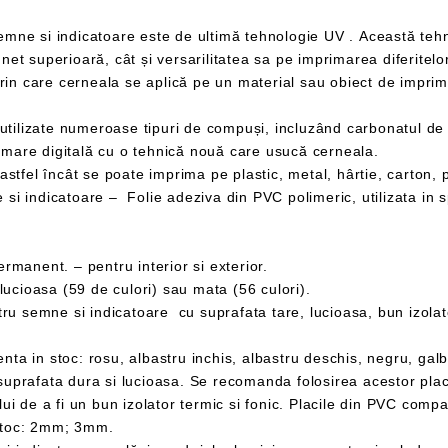
Pentru a acoperi toată suprafața printată sunt utilizate numeroase tipuri de compuși
mare digitală cu o tehnică nouă care usucă cerneala.
anent. – pentru interior si exterior.
cioasa (59 de culori) sau mata (56 culori).
toc: 2mm; 3mm.