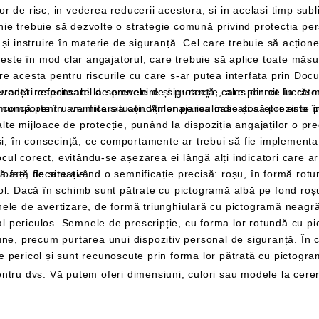
ur angajat,
prin Documentul de Evaluare a Riscurilor ratificat chiar
i companiei, a cărui
r este în sarcina angajatorului, în cazul în care
sarcină este să efectueze in
elege în mod
împiedicându-l să-și asume atitudinea adecvată față de situație.
indice locația materialelor și
traseele de urmat și ieșirile de utilizat în caz de pericol și sunt recunoscu
ntru dvs. Vă putem oferi dimensiuni, culori sau modele la cere