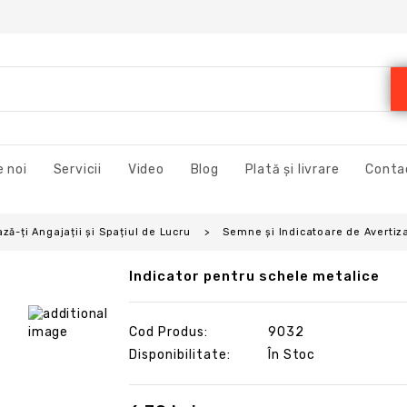
 noi
Servicii
Video
Blog
Plată și livrare
Conta
ză-ți Angajații și Spațiul de Lucru
Semne și Indicatoare de Avertiza
Indicator pentru schele metalice
Cod Produs:
9032
Disponibilitate:
În Stoc