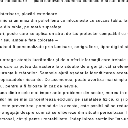
terioare, placări exterioare.
din tabla, pe toată suprafața.
 peste care se aplica un strat de lac protector compatibil cu
sau ambele fete colorate –
unelte precum stingătoarele și ușile de incendiu, pentru a fi folosite în caz de nevoie.
impactul pe care mediul de lucru îl
ste esențial să se