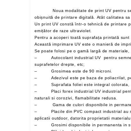
Noua modalitate de print UV pentru semne si indicatoare este de ultimă tehnologie UV . Această tehnică este mult mai performantă decât o tehnică
Un print UV constă într-o tehnică de printare prin care cerneala se aplică pe un material sau obiect de imprimat, care este apoi uscată instant de către un
emițător de raze ultraviolet.
Această imprimare UV este o manieră de impri
– Autocolant industrial UV pentru semne si indicatoare – Folie adeziva din PVC polimeric, utilizata in special la exterior, pentru decorarea
suprafetelor drepte, etc;
– Grosimea este de 90 microni.
– Adezivul este pe baza de poliacrilat, perm
– Suprafata foliei este integral colorata, lu
– Placi forex industrial UV industrial pentru semne si indicatoare cu suprafata tare, lucioasa, bun izolator termic si fonic, rezistenta mare la agenti
naturali si corozivi, flamabilitate redusa.
– Placile din PVC compact industrial au suprafata dura si lucioasa. Se recomanda folosirea acestor placi atat pentru aplicatii indoor, cat si pentru
– Grosimi disponibile in permanenta in s