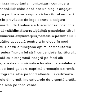
specții la locul de muncă pentru verificarea condițiilor periculoase și să prezinte planuri de instruire și informare a personalului.
te prin forma lor pătrată cu pictogramă albă pe fond verde.
re.
.