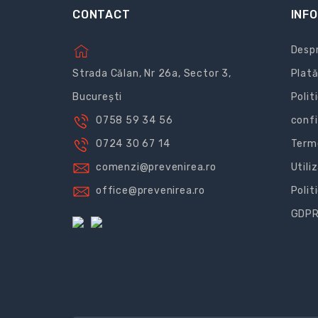
CONTACT
INFO
Despr
Strada Călan, Nr 26a, Sector 3,
Plată
București
Polit
0758 59 34 56
confi
0724 30 67 14
Terme
comenzi@prevenirea.ro
Utili
office@prevenirea.ro
Polit
GDP