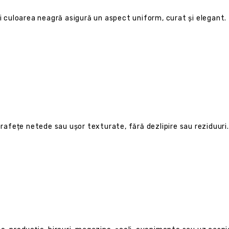
și culoarea neagră asigură un aspect uniform, curat și elegant.
prafețe netede sau ușor texturate, fără dezlipire sau reziduuri.