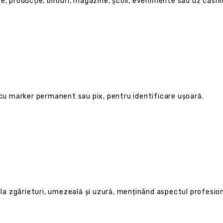
e, producție, birouri, magazine, școli, evenimente sau uz casni
t cu marker permanent sau pix, pentru identificare ușoară.
t la zgârieturi, umezeală și uzură, menținând aspectul profesion