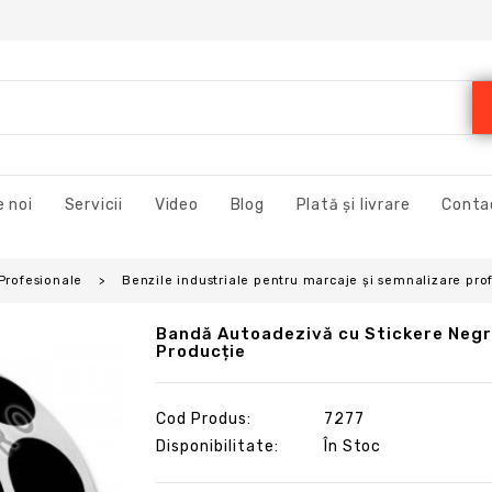
 noi
Servicii
Video
Blog
Plată și livrare
Conta
 Profesionale
Benzile industriale pentru marcaje și semnalizare pro
Bandă Autoadezivă cu Stickere Negre
Producție
Cod Produs:
7277
Disponibilitate:
În Stoc