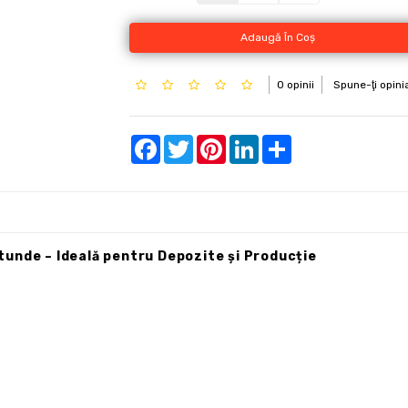
Adaugă În Coş
0 opinii
Spune-ţi opini
Facebook
Twitter
Pinterest
LinkedIn
Share
unde – Ideală pentru Depozite și Producție