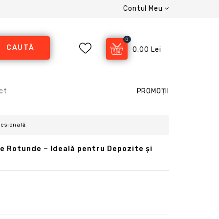
Contul Meu
0
CAUTĂ
0.00 Lei
ct
PROMOȚII
fesională
 Rotunde – Ideală pentru Depozite și