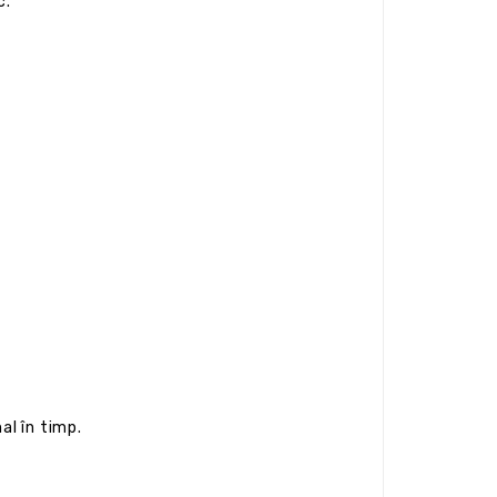
c.
al în timp.