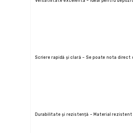
Versatilitate excelentă – Ideal pentru depozit
Scriere rapidă și clară – Se poate nota direc
Durabilitate și rezistență – Material rezisten