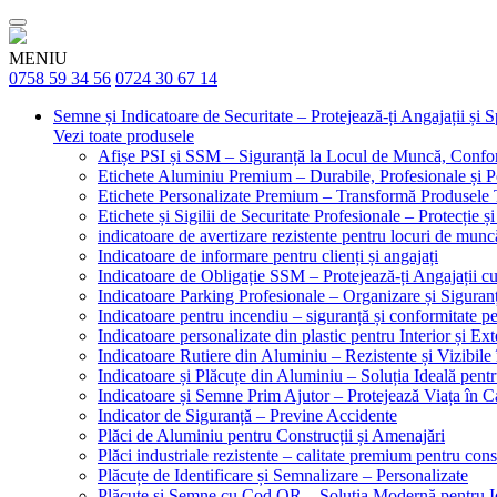
MENIU
0758 59 34 56
0724 30 67 14
Semne și Indicatoare de Securitate – Protejează-ți Angajații și 
Vezi toate produsele
Afișe PSI și SSM – Siguranță la Locul de Muncă, Confor
Etichete Aluminiu Premium – Durabile, Profesionale și P
Etichete Personalizate Premium – Transformă Produsele T
Etichete și Sigilii de Securitate Profesionale – Protecție ș
indicatoare de avertizare rezistente pentru locuri de munc
Indicatoare de informare pentru clienți și angajați
Indicatoare de Obligație SSM – Protejează-ți Angajații 
Indicatoare Parking Profesionale – Organizare și Siguranț
Indicatoare pentru incendiu – siguranță și conformitate pe
Indicatoare personalizate din plastic pentru Interior și Ext
Indicatoare Rutiere din Aluminiu – Rezistente și Vizibile 
Indicatoare și Plăcuțe din Aluminiu – Soluția Ideală pent
Indicatoare și Semne Prim Ajutor – Protejează Viața în 
Indicator de Siguranță – Previne Accidente
Plăci de Aluminiu pentru Construcții și Amenajări
Plăci industriale rezistente – calitate premium pentru const
Plăcuțe de Identificare și Semnalizare – Personalizate
Plăcuțe și Semne cu Cod QR – Soluția Modernă pentru Ide