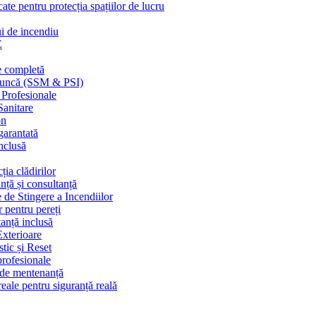
cate pentru protecția spațiilor de lucru
ui de incendiu
E
e completă
n muncă (SSM & PSI)
 Profesionale
Sanitare
on
garantată
nclusă
ția clădirilor
nță și consultanță
 de Stingere a Incendiilor
r pentru pereți
tanță inclusă
Exterioare
tic și Reset
 profesionale
e de mentenanță
eale pentru siguranță reală