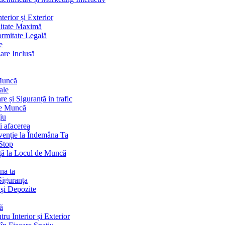
terior și Exterior
litate Maximă
ormitate Legală
e
are Inclusă
 Muncă
ale
 și Siguranță in trafic
de Muncă
iu
i afacerea
venție la Îndemâna Ta
Stop
ță la Locul de Muncă
na ta
Siguranța
 și Depozite
ă
ru Interior și Exterior