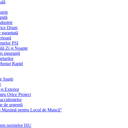
ială
strie
apidă
dustrie
Orice Drum
e garantată
erioară
rmelor PSI
ilă Zi și Noapte
și siguranță
rturilor
 Montaj Rapid
e Spații
e
și Exterior
ntru Orice Proiect
 accidentelor
ie de urgență
nță Maximă pentru Locul de Muncă”
nform normelor ISU