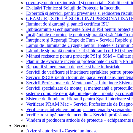
covorașe pentru uz industrial și comercial – Soluții certifi
Evaluări Tehnice și Soluții de Protecție la Incendiu
Expertiză și servicii pentru prevenirea și reducerea riscul
GEAMURI, STICLĂ ŞI OGLINZI PERSONALIZAT
Iluminat de siguranță și panică certificat ISU
Îmbrăcăminte și echipamente SSM și PSI pentru protecți
Încălțăminte de protecție pentru siguranță și sănătate î
Întreținere și Reparații Trape de Fum – Servicii Rapide și
Lămpi de Iluminat de Urgență pentru Toalete și Grupuri 
Lămpi de siguranță pentru ieșiri și hidranti cu LED și ne
Mănuși rezistente pentru protecție PSI și SSM – Calitate 
Planuri de evacuare incendiu profesionale cu schiță PSI i
Reparatii si mentenanta depozite si hale industriale
Servicii de verificare și întreținere sprinklere pentru protec
Servicii ISCIR pentru locuri de joacă: verificare, mentena
Servicii Profesionale de Mentenanță și Întreținere Sisteme
Servicii specializate de montaj și mentenanță a protecțiilo
sisteme complete de irigații inteligente – montaj și consul
Sisteme de Iluminare Hidranti pentru Spații Interioare și 
Verificare PRAM Mac – Servicii Profesionale de Diagnos
Verificare și întreținere hidranți – mentenanță și reparații
Verificare stingătoare de incendiu – Servicii profesional
Vindem și producem articole de protecție – echipamente r
Servicii
Avize si autorizatii - Casete luminoase