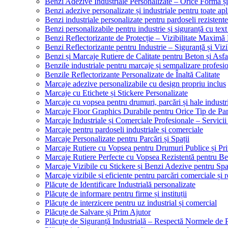
Benzi Adezive Industriale Personalizate – Orice Formă ș
Benzi adezive personalizate și industriale pentru toate apli
Benzi industriale personalizate pentru pardoseli rezistente
Benzi personalizabile pentru industrie și siguranță cu text
Benzi Reflectorizante de Protecție – Vizibilitate Maximă
Benzi Reflectorizante pentru Industrie – Siguranță și Viz
Benzi și Marcaje Rutiere de Calitate pentru Beton și Asfa
Benzile industriale pentru marcaje și semnalizare profesi
Benzile Reflectorizante Personalizate de Înaltă Calitate
Marcaje adezive personalizabile cu design propriu inclus
Marcaje cu Etichete și Stickere Personalizate
Marcaje cu vopsea pentru drumuri, parcări și hale industr
Marcaje Floor Graphics Durabile pentru Orice Tip de Pa
Marcaje Industriale și Comerciale Profesionale – Servici
Marcaje pentru pardoseli industriale și comerciale
Marcaje Personalizate pentru Parcări și Spații
Marcaje Rutiere cu Vopsea pentru Drumuri Publice și Pri
Marcaje Rutiere Perfecte cu Vopsea Rezistentă pentru Bet
Marcaje Vizibile cu Stickere și Benzi Adezive pentru Spaț
Marcaje vizibile și eficiente pentru parcări comerciale și r
Plăcuțe de Identificare Industrială personalizate
Plăcuțe de informare pentru firme și instituții
Plăcuțe de interzicere pentru uz industrial și comercial
Plăcuțe de Salvare și Prim Ajutor
Plăcuțe de Siguranță Industrială – Respectă Normele de 