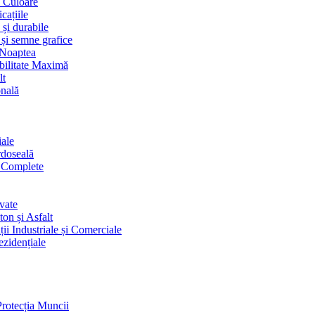
i Culoare
cațiile
 și durabile
 și semne grafice
 Noaptea
ibilitate Maximă
lt
onală
iale
rdoseală
i Complete
vate
on și Asfalt
ii Industriale și Comerciale
ezidențiale
Protecția Muncii