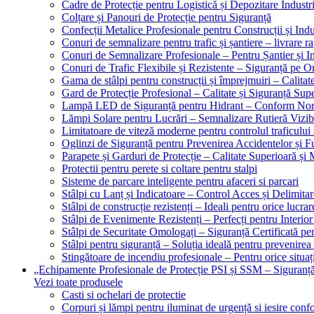
Cadre de Protecție pentru Logistică și Depozitare Industr
Colțare și Panouri de Protecție pentru Siguranță
Confecții Metalice Profesionale pentru Construcții și Indu
Conuri de semnalizare pentru trafic și șantiere – livrare r
Conuri de Semnalizare Profesionale – Pentru Șantier și In
Conuri de Trafic Flexibile și Rezistente – Siguranță pe 
Gama de stâlpi pentru construcții și împrejmuiri – Calitat
Gard de Protecție Profesional – Calitate și Siguranță Sup
Lampă LED de Siguranță pentru Hidrant – Conform No
Lămpi Solare pentru Lucrări – Semnalizare Rutieră Vizib
Limitatoare de viteză moderne pentru controlul traficului 
Oglinzi de Siguranță pentru Prevenirea Accidentelor și Fu
Parapete și Garduri de Protecție – Calitate Superioară și
Protectii pentru perete si coltare pentru stalpi
Sisteme de parcare inteligente pentru afaceri si parcari
Stâlpi cu Lanț și Indicatoare – Control Acces și Delimitar
Stâlpi de construcție rezistenți – Ideali pentru orice lucrar
Stâlpi de Evenimente Rezistenți – Perfecți pentru Interior 
Stâlpi de Securitate Omologați – Siguranță Certificată pe
Stâlpi pentru siguranță – Soluția ideală pentru prevenirea
Stingătoare de incendiu profesionale – Pentru orice situaț
„Echipamente Profesionale de Protecție PSI și SSM – Sigura
Vezi toate produsele
Casti si ochelari de protectie
Corpuri și lămpi pentru iluminat de urgență si iesire co