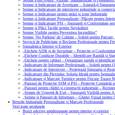
Semne Prim Ajutor: Vizibile, Standardizate și Obligatorii
Semne și Indicatoare de Avertizare – Asigură-ți Siguranța
Semne si Indicatoare de interzicere industriale si comerci
Semne şi Indicatoare pentru străzi şi zone Industriale
Semne si Indicatoare Personalizate | Plăcuțe pentru Interio
Semne și Indicatoare PSI – Siguranță și Conformitate pen
Semne și Plăci Tactile pentru Nevăzători
Semne Vizibile pentru Prevenirea Incendiilor”
Semne ‘No Parking’ de Calitate – Soluții pentru Parcare, 
Servicii de Publicitate și Reclame Profesionale pentru Fi
Signalistica Interior și Exterior
„Etichete ADR și de Securitate – Protecție și Conformita
„Etichete Conducte Durabile – Identificare Rapidă și Sigu
„Etichete pentru cabluri – Organizare rapidă și identificar
„Indicatoare de Informare Profesionale – Soluții pentru O
„Indicatoare de Interzicere – Protejează Siguranța și Res
„Indicatoare din Plexiglas: Soluția Ideală pentru Semnali
„Indicatoare și Marcaje Turistice pentru Fiecare Traseu 
„Panouri de Protecție SSM și PSI – Protecție Completă 
„Panouri pentru clădiri și construcții industriale – Reziste
„Semne de Urgență & Exit – Siguranță Vizibilă pentru A
„Semne și Panouri de Informare – Ghidaj Vizual pentru Cl
Benzile Industriale Personalizate și Marcaje Profesionale
Vezi toate produsele
Benzi adezive antiderapante pentru interior și exterior