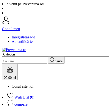
Bun venit pe Prevenirea.ro!
Contul meu
Înregistrează-te
Autentifică-te
caută
0
0.00 lei
Coșul este gol!
Wish List (0)
compare