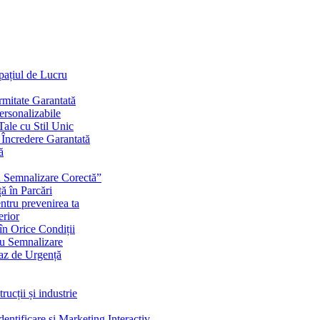
Spațiul de Lucru
mitate Garantată
ersonalizabile
ale cu Stil Unic
i Încredere Garantată
ă
cu Semnalizare Corectă”
ă în Parcări
ntru prevenirea ta
erior
în Orice Condiții
ru Semnalizare
Caz de Urgență
rucții și industrie
ntificare și Marketing Interactiv