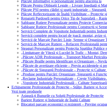
Plăcuțe informative și personalizate pentru afacerea ta
Plăcuțe Pentru Obligații Legale – Livrare Imediată și Mat
Plăcuțe PSI pentru clădiri și spații industriale – Siguranță
Plăcuțe Reflectorizante de Înaltă Vizibilitate – Protecție ș
Reparații Pardoseli pentru Orice Tip de Suprafață – Rapid
Sabloane Rutiere Personalizate pentru Proiecte Comerciale
Sabloane Rutiere Profesionale pentru Construcții și Semn
Servicii Complete de Vopsitorie Industrială pentru Industr
Servicii complete pentru locuri de joacă: montaj, avize și
Servicii de Marcaje Parcări: Linie, Semne și Organizare T
Servicii de Marcaje Rutiere – Refacere Profesională pentr
Steaguri Personalizate pentru Protecția Spațiilor Publice ș
„Limitatoare de Viteză și Lucrări în Trafic – Montaj, Dem
„Plăcuțe ADR Profesionale – Transport Marfuri Periculoa
„Plăcuțe Braille pentru Identificare și Organizare – Nevă
„Plăcuțe de avertizare eficiente – Previn accidentele și p
„Plăcuțe de Siguranță Profesionale – Protecție și Calitate
„Produse pentru Parcări: Organizare, Siguranță și Funcțio
„Reclame Industriale Personalizate – Crește Vizibilitatea 
„Vopsitorie Industrială Profesională – Calitate Superioară
Echipamente Profesionale de Protecție – Stâlpi, Bariere și Acces
Vezi toate produsele
Asigură-ți Bunurile cu Soluții Profesionale de Protecție
Bariere Rutiere și Industriale de Înaltă Calitate
Blocatori parcare economici și rezistenți – Previne ocupa