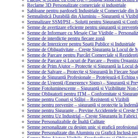
Reclame 3D Personalizate comerciale si industriale
Sabloane pentru pardoseli Industriale și Comerciale din In
Semnalistică Durabilă din Aluminiu – Siguranță și Vizibi
Semnalizare SSM/PSI – Soluții pentru Siguranță și Conf
Semne de avertizare eficiente pentru siguranță și prevenți
Semne de Informare cu Mesaje Clar Vizibile – Personaliz
Semne de interdicție pentru fiecare zonă
Semne de Interzicere pentru Spații Publice și Industriale
Semne de Obligativitate – Crește Siguranța la Locul de
Semne de Parcare pentru Parcări Comerciale și Rezidenți
Semne de Parcare și Locuri de Parcare – Pentru Organizare
Semne de Prim Ajutor – Protecție și Siguranță la Locul 
Semne de Salvare – Protecție și Siguranță în Fiecare Spaț
Semne de Siguranță Profesionale – Protejează-ți Echipa ș
Semne de Urgență (Emergency Signs) – Siguranță și Pre
Semne Fotoluminescente – Siguranță și Vizibilitate Non-
Semne Obligatorii pentru ITM – Conformitate și Siguran
Semne pentru Conuri și Stâlpi – Rezistenti și Vizibili
Semne pentru prevenire – siguranță și protecție la îndemâ
Semne pentru Siguranțe – Previne Accidentele și Crește 
Semne pentru Uz Industrial – Crește Siguranța în Fabrici
Semne Personalizabile de Înaltă Calitate
Semne personalizate cu design unic și grafică profesional
Semne Personalizate din Aluminiu cu Grafică Inclusă pent