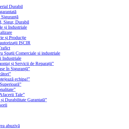
erial Durabil
 garantată
i Siguranță
, Sigur, Durabil
 și Industriale
alizare
ie și Producție
 autorizații ISCIR
rafict
u Spații Comerciale si industriale
i Industriale
ontaj și Servicii de Reparații”
se în Siguranță”
zători”
rotejează echipa!”
 Superioară”
nalitate”
Afacerii Tale”
 și Durabilitate Garantată”
orii
rea abuzivă