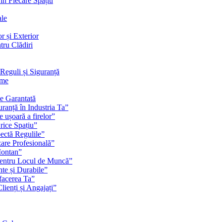
 în Fiecare Spațiu
ale
r și Exterior
tru Clădiri
Reguli și Siguranță
rme
te Garantată
ranță în Industria Ta”
e ușoară a firelor”
rice Spațiu”
pectă Regulile”
zare Profesională”
Montan”
pentru Locul de Muncă”
nte și Durabile”
facerea Ta”
ienți și Angajați”