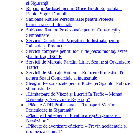
și Siguranță
Reparații Pardoseli pentru Orice Tip de Suprafață –
Rapid, Sigur, Durabil
Sabloane Rutiere Personalizate pentru Proiecte
Comerciale și Industriale
Sabloane Rutiere Profesionale pentru Construcții și
Semnalizare
Servicii Complete de Vopsitorie Industrială pentru
Industrie și Producție
Servicii complete pentru locuri de joacă: montaj, avize
și autorizații ISCIR
Servicii de Marcaje Parcări: Linie, Semne și Organizare
Trafict
Servicii de Marcaje Rutiere – Refacere Profesională
pentru Spații Comerciale si industriale
Steaguri Personalizate pentru Protecția Spațiilor Publice
și Industriale
„Limitatoare de Viteză și Lucrări în Trafic – Montaj,
Demontaj și Servicii de Reparații”
„Plăcuțe ADR Profesionale – Transport Marfuri
Periculoase în Siguranță”
„Plăcuțe Braille pentru Identificare și Organizare –
Nevăzători”
„Plăcuțe de avertizare eficiente – Previn accidentele și
protejează echipa!”