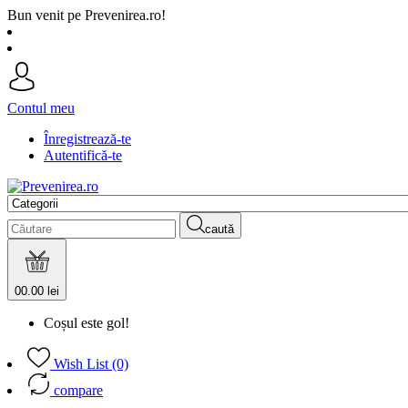
Bun venit pe Prevenirea.ro!
Contul meu
Înregistrează-te
Autentifică-te
caută
0
0.00 lei
Coșul este gol!
Wish List (0)
compare