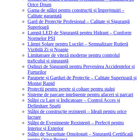
Orice Drum
Gama de stâlpi pentru construcții și împrejmuiri –
Calitate garantată
Gard de Protecție Profesional – Calitate și Siguranță
Superioară
Lampă LED de Siguranță pentru Hidrant – Conform
Normelor PSI
Lămpi Solare pentru Lucrări – Semnalizare Rutieră
Vizibilă Zi și Noapte
Limitatoare de viteză moderne pentru controlul
traficului și siguranță
Oglinzi de Siguranță pentru Prevenirea Accidentelor și
Furturilor
Parapete și Garduri de Protecție – Calitate Superioară și
Montaj Rapid
Protectii pentru perete si coltare pentru stalpi
Sisteme de parcare inteligente pentru afaceri si parcari
Stâlpi cu Lanț și Indicatoare – Control Acces și
Delimitare Spații
Stâlpi de construcție rezistenți – Ideali pentru orice
lucrare
Stâlpi de Evenimente Rezistenți – Perfecți pentru
Interior și Exterior
Stâlpi de Securitate Omologați – Siguranță Certificată
pentru Orice Proiect