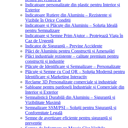
Indicatoare personalizate din plastic pentru Interior și
Exterior
Indicatoare Rutiere din Aluminiu – Rezistente și
Vizibile în Orice Condiții
Indicatoare și Plăcuțe din Aluminiu – Soluția Ideală
pentru Semnalizare
Indicatoare și Semne Prim Ajutor – Protejează Viața în
Caz de Urgență
Indicator de Siguranță – Previne Accidente
Plăci de Aluminiu pentru Construcții și Amenajări
Plăci industriale rezistente – calitate premium pentru
construcții și industrie
Plăcuțe de Identificare și Semnalizare – Personalizate
Plăcuțe și Semne cu Cod QR – Soluția Modernă pentru
Identificare și Marketing Interactiv
Reclame 3D Personalizate comerciale si industriale
Sabloane pentru pardoseli Industriale și Comerciale din
Interior și Exterior
Semnalistică Durabilă din Aluminiu – Siguranță și
Vizibilitate Maximă
Semnalizare SSM/PSI – Soluții pentru Siguranță și
Conformitate Legală
Semne de avertizare eficiente pentru siguranță și
prevenție