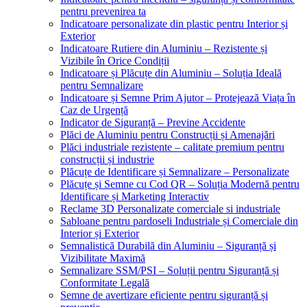
pentru prevenirea ta
Indicatoare personalizate din plastic pentru Interior și
Exterior
Indicatoare Rutiere din Aluminiu – Rezistente și
Vizibile în Orice Condiții
Indicatoare și Plăcuțe din Aluminiu – Soluția Ideală
pentru Semnalizare
Indicatoare și Semne Prim Ajutor – Protejează Viața în
Caz de Urgență
Indicator de Siguranță – Previne Accidente
Plăci de Aluminiu pentru Construcții și Amenajări
Plăci industriale rezistente – calitate premium pentru
construcții și industrie
Plăcuțe de Identificare și Semnalizare – Personalizate
Plăcuțe și Semne cu Cod QR – Soluția Modernă pentru
Identificare și Marketing Interactiv
Reclame 3D Personalizate comerciale si industriale
Sabloane pentru pardoseli Industriale și Comerciale din
Interior și Exterior
Semnalistică Durabilă din Aluminiu – Siguranță și
Vizibilitate Maximă
Semnalizare SSM/PSI – Soluții pentru Siguranță și
Conformitate Legală
Semne de avertizare eficiente pentru siguranță și