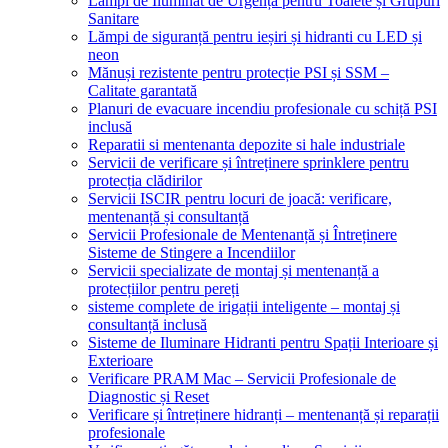
Lămpi de Iluminat de Urgență pentru Toalete și Grupuri
Sanitare
Lămpi de siguranță pentru ieșiri și hidranti cu LED și
neon
Mănuși rezistente pentru protecție PSI și SSM –
Calitate garantată
Planuri de evacuare incendiu profesionale cu schiță PSI
inclusă
Reparatii si mentenanta depozite si hale industriale
Servicii de verificare și întreținere sprinklere pentru
protecția clădirilor
Servicii ISCIR pentru locuri de joacă: verificare,
mentenanță și consultanță
Servicii Profesionale de Mentenanță și Întreținere
Sisteme de Stingere a Incendiilor
Servicii specializate de montaj și mentenanță a
protecțiilor pentru pereți
sisteme complete de irigații inteligente – montaj și
consultanță inclusă
Sisteme de Iluminare Hidranti pentru Spații Interioare și
Exterioare
Verificare PRAM Mac – Servicii Profesionale de
Diagnostic și Reset
Verificare și întreținere hidranți – mentenanță și reparații
profesionale