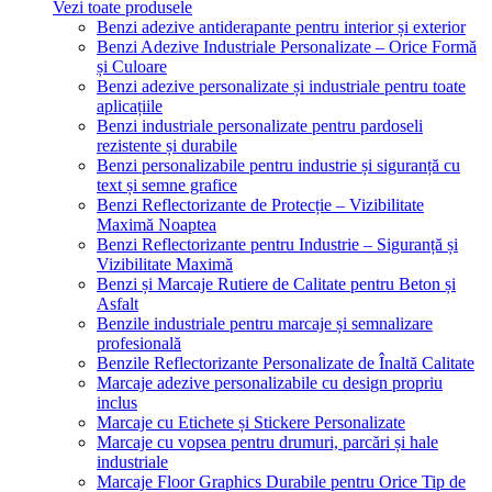
Vezi toate produsele
Benzi adezive antiderapante pentru interior și exterior
Benzi Adezive Industriale Personalizate – Orice Formă
și Culoare
Benzi adezive personalizate și industriale pentru toate
aplicațiile
Benzi industriale personalizate pentru pardoseli
rezistente și durabile
Benzi personalizabile pentru industrie și siguranță cu
text și semne grafice
Benzi Reflectorizante de Protecție – Vizibilitate
Maximă Noaptea
Benzi Reflectorizante pentru Industrie – Siguranță și
Vizibilitate Maximă
Benzi și Marcaje Rutiere de Calitate pentru Beton și
Asfalt
Benzile industriale pentru marcaje și semnalizare
profesională
Benzile Reflectorizante Personalizate de Înaltă Calitate
Marcaje adezive personalizabile cu design propriu
inclus
Marcaje cu Etichete și Stickere Personalizate
Marcaje cu vopsea pentru drumuri, parcări și hale
industriale
Marcaje Floor Graphics Durabile pentru Orice Tip de