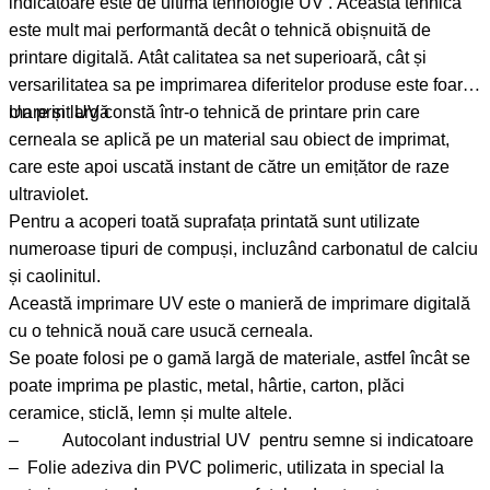
indicatoare este de ultimă tehnologie UV . Această tehnică
este mult mai performantă decât o tehnică obișnuită de
printare digitală. Atât calitatea sa net superioară, cât și
versarilitatea sa pe imprimarea diferitelor produse este foarte
mare și largă
Un print UV constă într-o tehnică de printare prin care
cerneala se aplică pe un material sau obiect de imprimat,
care este apoi uscată instant de către un emițător de raze
ultraviolet.
Pentru a acoperi toată suprafața printată sunt utilizate
numeroase tipuri de compuși, incluzând carbonatul de calciu
și caolinitul.
Această imprimare UV este o manieră de imprimare digitală
cu o tehnică nouă care usucă cerneala.
Se poate folosi pe o gamă largă de materiale, astfel încât se
poate imprima pe plastic, metal, hârtie, carton, plăci
ceramice, sticlă, lemn și multe altele.
– Autocolant industrial UV pentru semne si indicatoare
– Folie adeziva din PVC polimeric, utilizata in special la