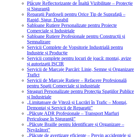
Plăcuțe Reflectorizante de Înaltă Vizibilitate – Protecție
și Siguranță
Reparații Pardoseli pentru Orice Tip de Suprafață –
Rapid, Sigur, Durabil
Sabloane Rutiere Personalizate pentru Proiecte
Comerciale și Industriale
Sabloane Rutiere Profesionale pentru Construcții și
Semnalizare
Servicii Complete de Vopsitorie Industrială pentru
Industrie și Producție
Servicii complete pentru locuri de joacă: montaj, avize
și autorizații ISCIR
Servicii de Marcaje Parcări: Linie, Semne și Organizare
Trafict
Servicii de Marcaje Rutiere – Refacere Profesională
pentru Spații Comerciale si industriale
Steaguri Personalizate pentru Protecția Spațiilor Publice
și Industriale
„Limitatoare de Viteză și Lucrări în Trafic – Montaj,
Demontaj și Servicii de Reparații”
„Plăcuțe ADR Profesionale – Transport Marfuri
Periculoase în Siguranță”
„Plăcuțe Braille pentru Identificare și Organizare –
Nevăzători”
„Plăcuțe de avertizare eficiente – Previn accidentele și