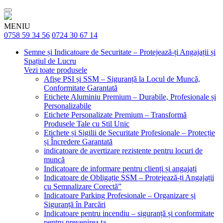
MENIU
0758 59 34 56
0724 30 67 14
Semne și Indicatoare de Securitate – Protejează-ți Angajații și
Spațiul de Lucru
Vezi toate produsele
Afișe PSI și SSM – Siguranță la Locul de Muncă,
Conformitate Garantată
Etichete Aluminiu Premium – Durabile, Profesionale și
Personalizabile
Etichete Personalizate Premium – Transformă
Produsele Tale cu Stil Unic
Etichete și Sigilii de Securitate Profesionale – Protecție
și Încredere Garantată
indicatoare de avertizare rezistente pentru locuri de
muncă
Indicatoare de informare pentru clienți și angajați
Indicatoare de Obligație SSM – Protejează-ți Angajații
cu Semnalizare Corectă”
Indicatoare Parking Profesionale – Organizare și
Siguranță în Parcări
Indicatoare pentru incendiu – siguranță și conformitate
pentru prevenirea ta