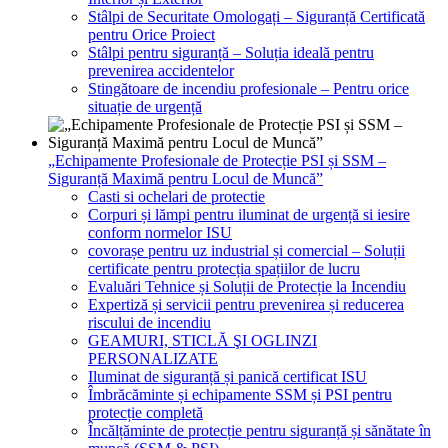
Stâlpi de Securitate Omologați – Siguranță Certificată
pentru Orice Proiect
Stâlpi pentru siguranță – Soluția ideală pentru
prevenirea accidentelor
Stingătoare de incendiu profesionale – Pentru orice
situație de urgență
„Echipamente Profesionale de Protecție PSI și SSM –
Siguranță Maximă pentru Locul de Muncă”
Casti si ochelari de protectie
Corpuri și lămpi pentru iluminat de urgență si iesire
conform normelor ISU
covorașe pentru uz industrial și comercial – Soluții
certificate pentru protecția spațiilor de lucru
Evaluări Tehnice și Soluții de Protecție la Incendiu
Expertiză și servicii pentru prevenirea și reducerea
riscului de incendiu
GEAMURI, STICLĂ ŞI OGLINZI
PERSONALIZATE
Iluminat de siguranță și panică certificat ISU
Îmbrăcăminte și echipamente SSM și PSI pentru
protecție completă
Încălțăminte de protecție pentru siguranță și sănătate în