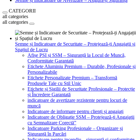
Semne și Indicatoare de Avertizare – Asigură-ți Siguranța
CATEGORII
all categories
all categories
Semne și Indicatoare de Securitate – Protejează-ți Angajații și
Spațiul de Lucru
Afișe PSI și SSM – Siguranță la Locul de Muncă,
Conformitate Garantată
Etichete Aluminiu Premium – Durabile, Profesionale și
Personalizabile
Etichete Personalizate Premium – Transformă
Produsele Tale cu Stil Unic
Etichete și Sigilii de Securitate Profesionale – Protecție
și Încredere Garantată
indicatoare de avertizare rezistente pentru locuri de
muncă
Indicatoare de informare pentru clienți și angajați
Indicatoare de Obligație SSM – Protejează-ți Angajații
cu Semnalizare Corectă”
Indicatoare Parking Profesionale – Organizare și
Siguranță în Parcări
Indicatoare pentru incendiu – siguranță și conformitate