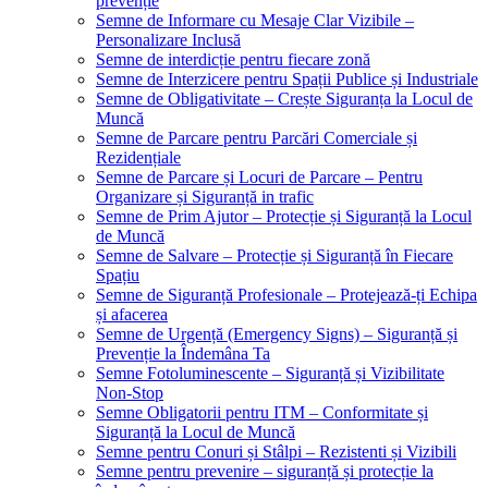
prevenție
Semne de Informare cu Mesaje Clar Vizibile –
Personalizare Inclusă
Semne de interdicție pentru fiecare zonă
Semne de Interzicere pentru Spații Publice și Industriale
Semne de Obligativitate – Crește Siguranța la Locul de
Muncă
Semne de Parcare pentru Parcări Comerciale și
Rezidențiale
Semne de Parcare și Locuri de Parcare – Pentru
Organizare și Siguranță in trafic
Semne de Prim Ajutor – Protecție și Siguranță la Locul
de Muncă
Semne de Salvare – Protecție și Siguranță în Fiecare
Spațiu
Semne de Siguranță Profesionale – Protejează-ți Echipa
și afacerea
Semne de Urgență (Emergency Signs) – Siguranță și
Prevenție la Îndemâna Ta
Semne Fotoluminescente – Siguranță și Vizibilitate
Non-Stop
Semne Obligatorii pentru ITM – Conformitate și
Siguranță la Locul de Muncă
Semne pentru Conuri și Stâlpi – Rezistenti și Vizibili
Semne pentru prevenire – siguranță și protecție la