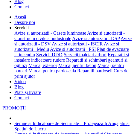
Blog
Contact
Acasă
Despre noi
Servicii
Avize si autorizatii - Casete luminoase
Avize si autorizatii -
Constructii civile si industriale
Avize si autorizatii - DSP
Avize
si autorizatii - DSV
Avize si autorizatii - ISCIR
Avize si
autorizatii - Mediu
Avize si autorizatii - PSI
Plan de evacuare
la incendiu
Servicii DDD
Servicii toaletari arbori
Reparatii si
instalare indicatoare rutiere
Reparatii si schimbari geamuri si
oglinzi
Marcaj exterior
Marcaj pentru beton
Marcaj pentru
parcari
Marcaj pentru pardoseala
Reparatii pardoseli
Curs de
prim ajutor
Video
Blog
Plată și livrare
Contact
PROMOȚII
Semne și Indicatoare de Securitate – Protejează-ți Angajații și
Spațiul de Lucru