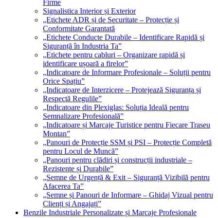
Firme
Signalistica Interior și Exterior
„Etichete ADR și de Securitate – Protecție și
Conformitate Garantată
„Etichete Conducte Durabile – Identificare Rapidă și
Siguranță în Industria Ta”
„Etichete pentru cabluri – Organizare rapidă și
identificare ușoară a firelor”
„Indicatoare de Informare Profesionale – Soluții pentru
Orice Spațiu”
„Indicatoare de Interzicere – Protejează Siguranța și
Respectă Regulile”
„Indicatoare din Plexiglas: Soluția Ideală pentru
Semnalizare Profesională”
„Indicatoare și Marcaje Turistice pentru Fiecare Traseu
Montan”
„Panouri de Protecție SSM și PSI – Protecție Completă
pentru Locul de Muncă”
„Panouri pentru clădiri și construcții industriale –
Rezistente și Durabile”
„Semne de Urgență & Exit – Siguranță Vizibilă pentru
Afacerea Ta”
„Semne și Panouri de Informare – Ghidaj Vizual pentru
Clienți și Angajați”
Benzile Industriale Personalizate și Marcaje Profesionale