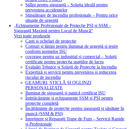
Stâlpi pentru siguranță – Soluția ideală pentru
prevenirea accidentelor
Stingătoare de incendiu profesionale – Pentru orice
situație de urgență
„Echipamente Profesionale de Protecție PSI și SSM –
Siguranță Maximă pentru Locul de Muncă”
Vezi toate produsele
Casti si ochelari de protectie
Corpuri și lămpi pentru iluminat de urgență si iesire
conform normelor ISU
covorașe pentru uz industrial și comercial – Soluții
certificate pentru protecția spațiilor de lucru
Evaluări Tehnice și Soluții de Protecție la Incendiu
Expertiză și servicii pentru prevenirea și reducerea
riscului de incendiu
GEAMURI, STICLĂ ŞI OGLINZI
PERSONALIZATE
Iluminat de siguranță și panică certificat ISU
Îmbrăcăminte și echipamente SSM și PSI pentru
protecție completă
Încălțăminte de protecție pentru siguranță și sănătate în
muncă (SSM & PSI)
Întreținere și Reparații Trape de Fum – Servicii Rapide
și Profesionale