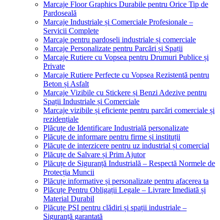
Marcaje Floor Graphics Durabile pentru Orice Tip de
Pardoseală
Marcaje Industriale și Comerciale Profesionale –
Servicii Complete
Marcaje pentru pardoseli industriale și comerciale
Marcaje Personalizate pentru Parcări și Spații
Marcaje Rutiere cu Vopsea pentru Drumuri Publice și
Private
Marcaje Rutiere Perfecte cu Vopsea Rezistentă pentru
Beton și Asfalt
Marcaje Vizibile cu Stickere și Benzi Adezive pentru
Spații Industriale și Comerciale
Marcaje vizibile și eficiente pentru parcări comerciale și
rezidențiale
Plăcuțe de Identificare Industrială personalizate
Plăcuțe de informare pentru firme și instituții
Plăcuțe de interzicere pentru uz industrial și comercial
Plăcuțe de Salvare și Prim Ajutor
Plăcuțe de Siguranță Industrială – Respectă Normele de
Protecția Muncii
Plăcuțe informative și personalizate pentru afacerea ta
Plăcuțe Pentru Obligații Legale – Livrare Imediată și
Material Durabil
Plăcuțe PSI pentru clădiri și spații industriale –
Siguranță garantată