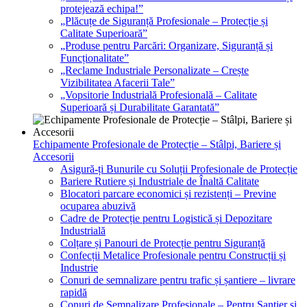
protejează echipa!”
„Plăcuțe de Siguranță Profesionale – Protecție și
Calitate Superioară”
„Produse pentru Parcări: Organizare, Siguranță și
Funcționalitate”
„Reclame Industriale Personalizate – Crește
Vizibilitatea Afacerii Tale”
„Vopsitorie Industrială Profesională – Calitate
Superioară și Durabilitate Garantată”
Echipamente Profesionale de Protecție – Stâlpi, Bariere și
Accesorii
Asigură-ți Bunurile cu Soluții Profesionale de Protecție
Bariere Rutiere și Industriale de Înaltă Calitate
Blocatori parcare economici și rezistenți – Previne
ocuparea abuzivă
Cadre de Protecție pentru Logistică și Depozitare
Industrială
Colțare și Panouri de Protecție pentru Siguranță
Confecții Metalice Profesionale pentru Construcții și
Industrie
Conuri de semnalizare pentru trafic și șantiere – livrare
rapidă
Conuri de Semnalizare Profesionale – Pentru Șantier și