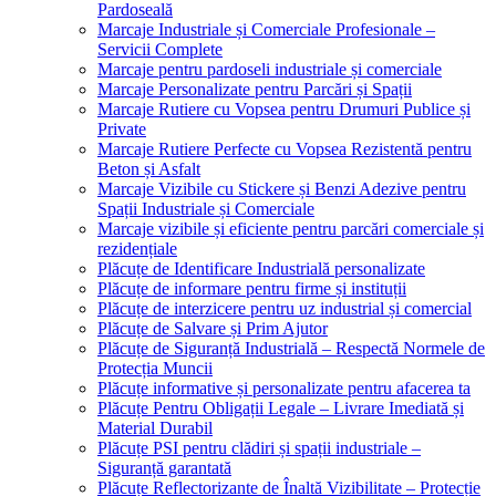
Pardoseală
Marcaje Industriale și Comerciale Profesionale –
Servicii Complete
Marcaje pentru pardoseli industriale și comerciale
Marcaje Personalizate pentru Parcări și Spații
Marcaje Rutiere cu Vopsea pentru Drumuri Publice și
Private
Marcaje Rutiere Perfecte cu Vopsea Rezistentă pentru
Beton și Asfalt
Marcaje Vizibile cu Stickere și Benzi Adezive pentru
Spații Industriale și Comerciale
Marcaje vizibile și eficiente pentru parcări comerciale și
rezidențiale
Plăcuțe de Identificare Industrială personalizate
Plăcuțe de informare pentru firme și instituții
Plăcuțe de interzicere pentru uz industrial și comercial
Plăcuțe de Salvare și Prim Ajutor
Plăcuțe de Siguranță Industrială – Respectă Normele de
Protecția Muncii
Plăcuțe informative și personalizate pentru afacerea ta
Plăcuțe Pentru Obligații Legale – Livrare Imediată și
Material Durabil
Plăcuțe PSI pentru clădiri și spații industriale –
Siguranță garantată
Plăcuțe Reflectorizante de Înaltă Vizibilitate – Protecție