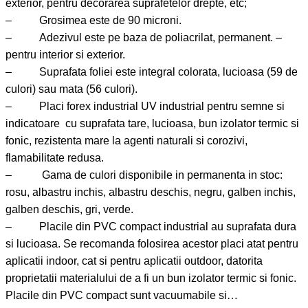
exterior, pentru decorarea suprafetelor drepte, etc;
– Grosimea este de 90 microni.
– Adezivul este pe baza de poliacrilat, permanent. –
pentru interior si exterior.
– Suprafata foliei este integral colorata, lucioasa (59 de
culori) sau mata (56 culori).
– Placi forex industrial UV industrial pentru semne si
indicatoare cu suprafata tare, lucioasa, bun izolator termic si
fonic, rezistenta mare la agenti naturali si corozivi,
flamabilitate redusa.
– Gama de culori disponibile in permanenta in stoc:
rosu, albastru inchis, albastru deschis, negru, galben inchis,
galben deschis, gri, verde.
– Placile din PVC compact industrial au suprafata dura
si lucioasa. Se recomanda folosirea acestor placi atat pentru
aplicatii indoor, cat si pentru aplicatii outdoor, datorita
proprietatii materialului de a fi un bun izolator termic si fonic.
Placile din PVC compact sunt vacuumabile si