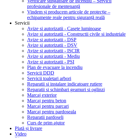
Verificare stingătoare de incendiu – Servicii
profesionale de mentenanță
Vindem și producem articole de protecție –
echipamente reale pentru siguranță reală
Servicii
Avize si autorizatii - Casete luminoase
Avize si autorizatii - Constructii civile si industriale
Avize si autorizatii - DSP
Avize si autorizatii - DSV
Avize si autorizatii - ISCIR
Avize si autorizatii - Mediu
Avize si autorizatii - PSI
Plan de evacuare la incendiu
Servicii DDD
Servicii toaletari arbori
Reparatii si instalare indicatoare rutiere
Reparatii si schimbari geamuri si oglinzi
Marcaj exterior
Marcaj pentru beton
Marcaj pentru parcari
Marcaj pentru pardoseala
Reparatii pardoseli
Curs de prim ajutor
Plată și livrare
Video