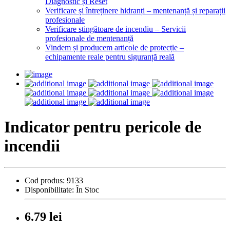
Diagnostic și Reset
Verificare și întreținere hidranți – mentenanță și reparații
profesionale
Verificare stingătoare de incendiu – Servicii
profesionale de mentenanță
Vindem și producem articole de protecție –
echipamente reale pentru siguranță reală
Indicator pentru pericole de
incendii
Cod produs:
9133
Disponibilitate:
În Stoc
6.79 lei