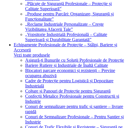
„Plăcuțe de Siguranță Profesionale – Protecție și
Calitate Superioară”
„Produse pentru Parcări: Organizare, Siguranță și
Funcționalitate”
„Reclame Industriale Personalizate – Crește
Vizibilitatea Afacerii Tale”
„Vopsitorie Industrială Profesională – Calitate
Superioară și Durabilitate Garantată”
Echipamente Profesionale de Protecție – Stâlpi, Bariere și
Accesorii
Vezi toate produsele
Asigură-ți Bunurile cu Soluții Profesionale de Protecție
Bariere Rutiere și Industriale de Înaltă Calitate
Blocatori parcare economici și rezistenți – Previne
ocuparea abuzivă
Cadre de Protecție pentru Logistică și Depozitare
Industrială
Colțare și Panouri de Protecție pentru Siguranță
Confecții Metalice Profesionale pentru Construcții și
Industrie
Conuri de semnalizare pentru trafic și șantiere – livrare
rapidă
Conuri de Semnalizare Profesionale – Pentru Șantier și
Industrie
Conuri de Trafic Flexibile și Rezistente – Siguranță pe