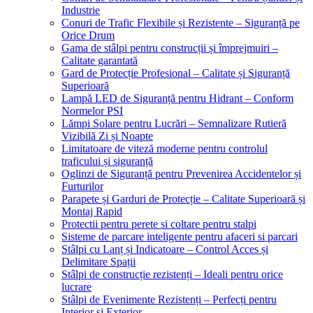
Industrie
Conuri de Trafic Flexibile și Rezistente – Siguranță pe
Orice Drum
Gama de stâlpi pentru construcții și împrejmuiri –
Calitate garantată
Gard de Protecție Profesional – Calitate și Siguranță
Superioară
Lampă LED de Siguranță pentru Hidrant – Conform
Normelor PSI
Lămpi Solare pentru Lucrări – Semnalizare Rutieră
Vizibilă Zi și Noapte
Limitatoare de viteză moderne pentru controlul
traficului și siguranță
Oglinzi de Siguranță pentru Prevenirea Accidentelor și
Furturilor
Parapete și Garduri de Protecție – Calitate Superioară și
Montaj Rapid
Protectii pentru perete si coltare pentru stalpi
Sisteme de parcare inteligente pentru afaceri si parcari
Stâlpi cu Lanț și Indicatoare – Control Acces și
Delimitare Spații
Stâlpi de construcție rezistenți – Ideali pentru orice
lucrare
Stâlpi de Evenimente Rezistenți – Perfecți pentru
Interior și Exterior