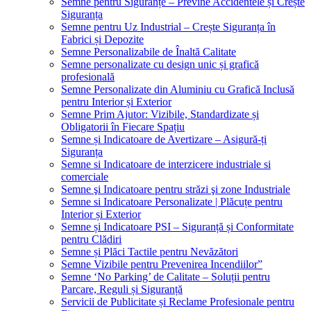
Semne pentru Siguranțe – Previne Accidentele și Crește
Siguranța
Semne pentru Uz Industrial – Crește Siguranța în
Fabrici și Depozite
Semne Personalizabile de Înaltă Calitate
Semne personalizate cu design unic și grafică
profesională
Semne Personalizate din Aluminiu cu Grafică Inclusă
pentru Interior și Exterior
Semne Prim Ajutor: Vizibile, Standardizate și
Obligatorii în Fiecare Spațiu
Semne și Indicatoare de Avertizare – Asigură-ți
Siguranța
Semne si Indicatoare de interzicere industriale si
comerciale
Semne şi Indicatoare pentru străzi şi zone Industriale
Semne si Indicatoare Personalizate | Plăcuțe pentru
Interior și Exterior
Semne și Indicatoare PSI – Siguranță și Conformitate
pentru Clădiri
Semne și Plăci Tactile pentru Nevăzători
Semne Vizibile pentru Prevenirea Incendiilor”
Semne ‘No Parking’ de Calitate – Soluții pentru
Parcare, Reguli și Siguranță
Servicii de Publicitate și Reclame Profesionale pentru