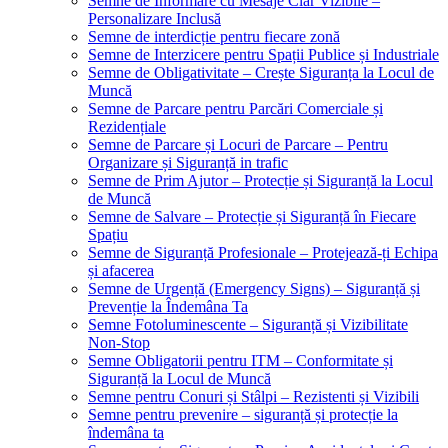
Semne de Informare cu Mesaje Clar Vizibile –
Personalizare Inclusă
Semne de interdicție pentru fiecare zonă
Semne de Interzicere pentru Spații Publice și Industriale
Semne de Obligativitate – Crește Siguranța la Locul de
Muncă
Semne de Parcare pentru Parcări Comerciale și
Rezidențiale
Semne de Parcare și Locuri de Parcare – Pentru
Organizare și Siguranță in trafic
Semne de Prim Ajutor – Protecție și Siguranță la Locul
de Muncă
Semne de Salvare – Protecție și Siguranță în Fiecare
Spațiu
Semne de Siguranță Profesionale – Protejează-ți Echipa
și afacerea
Semne de Urgență (Emergency Signs) – Siguranță și
Prevenție la Îndemâna Ta
Semne Fotoluminescente – Siguranță și Vizibilitate
Non-Stop
Semne Obligatorii pentru ITM – Conformitate și
Siguranță la Locul de Muncă
Semne pentru Conuri și Stâlpi – Rezistenti și Vizibili
Semne pentru prevenire – siguranță și protecție la
îndemâna ta