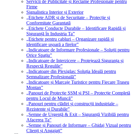
Servicii de Publicitate și Reclame Profesionale pentru
Firme
Signalistica Interior și Exterior
„Etichete ADR și de Securitate – Protecție și
Conformitate Garantată
„Etichete Conducte Durabile – Identificare Rapidă și
Siguranță în Industria Ta”
„Etichete pentru cabluri – Organizare rapidă și
identificare ușoară a firelor”
„Indicatoare de Informare Profesionale – Soluții pentru
Orice Spațiu”
„Indicatoare de Interzicere – Protejează Siguranța și
Respectă Regulile”
„Indicatoare din Plexiglas: Soluția Ideală pentru
Semnalizare Profesională”
„Indicatoare și Marcaje Turistice pentru Fiecare Traseu
Montan”
„Panouri de Protecție SSM și PSI – Protecție Completă
pentru Locul de Muncă”
„Panouri pentru clădiri și construcții industriale –
Rezistente și Durabile”
„Semne de Urgență & Exit – Siguranță Vizibilă pentru
Afacerea Ta”
„Semne și Panouri de Informare – Ghidaj Vizual pentru
Clienți și Angajați”