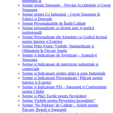
îndemâna ta
Semne pentru Siguranțe – Previne Accidentele și Crește
Siguranța
Semne pentru Uz Industrial – Crește Siguranța în
Fabrici și Depozite
Semne Personalizabile de Înaltă Calitate
Semne personalizate cu design unic și grafică
profesională
Semne Personalizate din Aluminiu cu Grafică Inclusă
pentru Interior și Exterior
Semne Prim Ajutor: Vizibile, Standardizate și
Obligatorii în Fiecare Spațiu
Semne și Indicatoare de Avertizare – Asigură-ți
Siguranța
Semne si Indicatoare de interzicere industriale si
comerciale
Semne şi Indicatoare pentru străzi şi zone Industriale
Semne si Indicatoare Personalizate | Plăcuțe pentru
Interior și Exterior
Semne și Indicatoare PSI – Siguranță și Conformitate
pentru Clădiri
Semne și Plăci Tactile pentru Nevăzători
Semne Vizibile pentru Prevenirea Incendiilor”
Semne ‘No Parking’ de Calitate – Soluții pentru
Parcare, Reguli și Siguranță