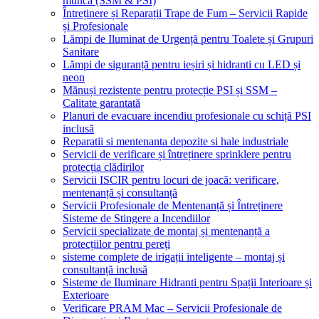
muncă (SSM & PSI)
Întreținere și Reparații Trape de Fum – Servicii Rapide
și Profesionale
Lămpi de Iluminat de Urgență pentru Toalete și Grupuri
Sanitare
Lămpi de siguranță pentru ieșiri și hidranti cu LED și
neon
Mănuși rezistente pentru protecție PSI și SSM –
Calitate garantată
Planuri de evacuare incendiu profesionale cu schiță PSI
inclusă
Reparatii si mentenanta depozite si hale industriale
Servicii de verificare și întreținere sprinklere pentru
protecția clădirilor
Servicii ISCIR pentru locuri de joacă: verificare,
mentenanță și consultanță
Servicii Profesionale de Mentenanță și Întreținere
Sisteme de Stingere a Incendiilor
Servicii specializate de montaj și mentenanță a
protecțiilor pentru pereți
sisteme complete de irigații inteligente – montaj și
consultanță inclusă
Sisteme de Iluminare Hidranti pentru Spații Interioare și
Exterioare
Verificare PRAM Mac – Servicii Profesionale de