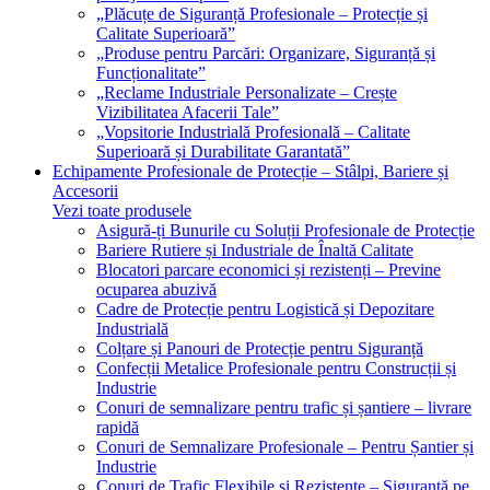
„Plăcuțe de Siguranță Profesionale – Protecție și
Calitate Superioară”
„Produse pentru Parcări: Organizare, Siguranță și
Funcționalitate”
„Reclame Industriale Personalizate – Crește
Vizibilitatea Afacerii Tale”
„Vopsitorie Industrială Profesională – Calitate
Superioară și Durabilitate Garantată”
Echipamente Profesionale de Protecție – Stâlpi, Bariere și
Accesorii
Vezi toate produsele
Asigură-ți Bunurile cu Soluții Profesionale de Protecție
Bariere Rutiere și Industriale de Înaltă Calitate
Blocatori parcare economici și rezistenți – Previne
ocuparea abuzivă
Cadre de Protecție pentru Logistică și Depozitare
Industrială
Colțare și Panouri de Protecție pentru Siguranță
Confecții Metalice Profesionale pentru Construcții și
Industrie
Conuri de semnalizare pentru trafic și șantiere – livrare
rapidă
Conuri de Semnalizare Profesionale – Pentru Șantier și
Industrie
Conuri de Trafic Flexibile și Rezistente – Siguranță pe