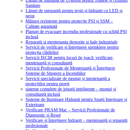
Lămpi de Iluminat de Urgență pentru Toalete și Grupuri
Sanitare
Lămpi de siguranță pentru ieșiri și hidranti cu LED și
neon
Mănuși rezistente pentru protecție PSI și SSM –
Calitate garantată
Planuri de evacuare incendiu profesionale cu schiță PSI
inclusă
Reparatii si mentenanta depozite si hale industriale
Servicii de verificare și întreținere sprinklere pentru
protecția clădirilor
Servicii ISCIR pentru locuri de joacă: verificare,
mentenanță și consultanță
Servicii Profesionale de Mentenanță și Întreținere
Sisteme de Stingere a Incendiilor
Servicii specializate de montaj și mentenanță a
protecțiilor pentru pereți
sisteme complete de irigații inteligente – montaj și
consultanță inclusă
Sisteme de Iluminare Hidranti pentru Spații Interioare și
Exterioare
Verificare PRAM Mac – Servicii Profesionale de
Diagnostic și Reset
Verificare și întreținere hidranți – mentenanță și reparații
profesionale