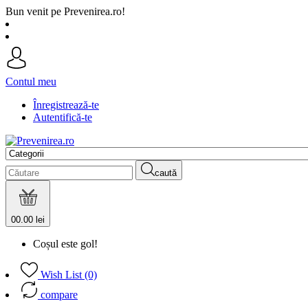
Bun venit pe Prevenirea.ro!
Contul meu
Înregistrează-te
Autentifică-te
caută
0
0.00 lei
Coșul este gol!
Wish List (0)
compare