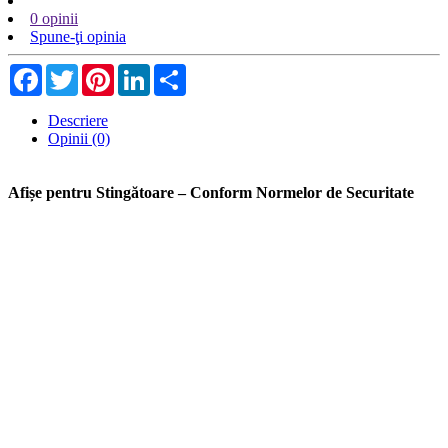
0 opinii
Spune-ţi opinia
Facebook
Twitter
Pinterest
LinkedIn
Share
Descriere
Opinii (0)
Afișe pentru Stingătoare – Conform Normelor de Securitate