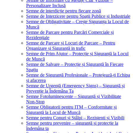
Semne de Informare cu Mesaje Clar Vizibile –
Personalizare Inclusă
Semne de interdicție pentru fiecare zonă
Semne de Interzicere pentru Spații Publice și Industriale
Semne de Obligativitate – Crește Siguranța la Locul de
Muncă
Semne de Parcare pentru Parcări Comerciale și
Rezidențiale
Semne de Parcare și Locuri de Parcare – Pentru
Organizare și Siguranță in trafic
Semne de Prim Ajutor – Protecție și Siguranță la Locul
de Muncă
Semne de Salvare – Protecție și Siguranță în Fiecare
Spațiu
Semne de Siguranță Profesionale – Protejează-ți Echipa
și afacerea
Semne de Urgență (Emergency Signs) – Siguranță și
Prevenție la Îndemâna Ta
Semne Fotoluminescente – Siguranță și Vizibilitate
Non-Stop
Semne Obligatorii pentru ITM – Conformitate și
Siguranță la Locul de Muncă
Semne pentru Conuri și Stâlpi – Rezistenti și Vizibili
Semne pentru prevenire – siguranță și protecție la
îndemâna ta