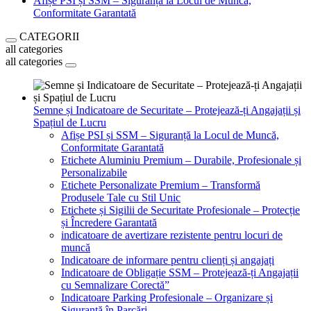
Afișe PSI și SSM – Siguranță la Locul de Muncă,
Conformitate Garantată
CATEGORII
all categories
all categories
Semne și Indicatoare de Securitate – Protejează-ți Angajații și
Spațiul de Lucru
Afișe PSI și SSM – Siguranță la Locul de Muncă,
Conformitate Garantată
Etichete Aluminiu Premium – Durabile, Profesionale și
Personalizabile
Etichete Personalizate Premium – Transformă
Produsele Tale cu Stil Unic
Etichete și Sigilii de Securitate Profesionale – Protecție
și Încredere Garantată
indicatoare de avertizare rezistente pentru locuri de
muncă
Indicatoare de informare pentru clienți și angajați
Indicatoare de Obligație SSM – Protejează-ți Angajații
cu Semnalizare Corectă”
Indicatoare Parking Profesionale – Organizare și
Siguranță în Parcări