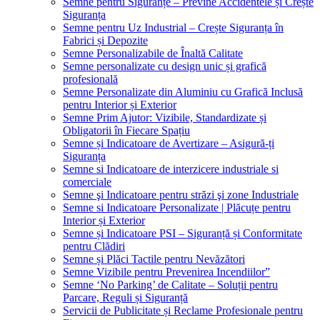
Semne pentru Siguranțe – Previne Accidentele și Crește
Siguranța
Semne pentru Uz Industrial – Crește Siguranța în
Fabrici și Depozite
Semne Personalizabile de Înaltă Calitate
Semne personalizate cu design unic și grafică
profesională
Semne Personalizate din Aluminiu cu Grafică Inclusă
pentru Interior și Exterior
Semne Prim Ajutor: Vizibile, Standardizate și
Obligatorii în Fiecare Spațiu
Semne și Indicatoare de Avertizare – Asigură-ți
Siguranța
Semne si Indicatoare de interzicere industriale si
comerciale
Semne şi Indicatoare pentru străzi şi zone Industriale
Semne si Indicatoare Personalizate | Plăcuțe pentru
Interior și Exterior
Semne și Indicatoare PSI – Siguranță și Conformitate
pentru Clădiri
Semne și Plăci Tactile pentru Nevăzători
Semne Vizibile pentru Prevenirea Incendiilor”
Semne ‘No Parking’ de Calitate – Soluții pentru
Parcare, Reguli și Siguranță
Servicii de Publicitate și Reclame Profesionale pentru