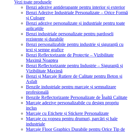
Vezi toate produsele
Benzi adezive antiderapante pentru interior și exterior
Benzi Adezive Industriale Personalizate – Orice Formă
și Culoare
Benzi adezive personalizate și industriale pentru toate
aplicațiile
Benzi industriale personalizate pentru pardoseli
rezistente și durabile
Benzi personalizabile pentru industrie și siguranță cu
text și semne grafice
Benzi Reflectorizante de Protecție – Vizibilitate
Maximă Noaptea
Benzi Reflectorizante pentru Industrie – Siguranță și
Vizibilitate Maximă
Benzi și Marcaje Rutiere de Calitate pentru Beton și
Asfalt
Benzile industriale pentru marcaje și semnalizare
profesională
Benzile Reflectorizante Personalizate de Înaltă Calitate
Marcaje adezive personalizabile cu design propriu
inclus
Marcaje cu Etichete și Stickere Personalizate
Marcaje cu vopsea pentru drumuri, parcări și hale
industriale
Marcaje Floor Graphics Durabile pentru Orice Tip de