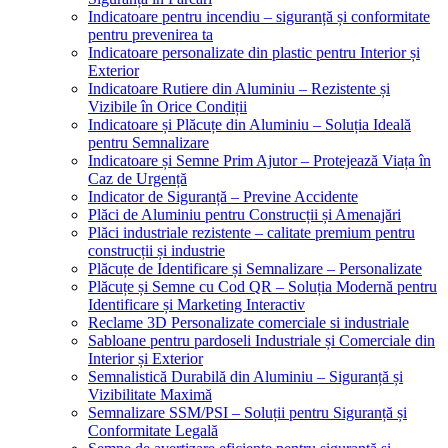
Indicatoare pentru incendiu – siguranță și conformitate
pentru prevenirea ta
Indicatoare personalizate din plastic pentru Interior și
Exterior
Indicatoare Rutiere din Aluminiu – Rezistente și
Vizibile în Orice Condiții
Indicatoare și Plăcuțe din Aluminiu – Soluția Ideală
pentru Semnalizare
Indicatoare și Semne Prim Ajutor – Protejează Viața în
Caz de Urgență
Indicator de Siguranță – Previne Accidente
Plăci de Aluminiu pentru Construcții și Amenajări
Plăci industriale rezistente – calitate premium pentru
construcții și industrie
Plăcuțe de Identificare și Semnalizare – Personalizate
Plăcuțe și Semne cu Cod QR – Soluția Modernă pentru
Identificare și Marketing Interactiv
Reclame 3D Personalizate comerciale si industriale
Sabloane pentru pardoseli Industriale și Comerciale din
Interior și Exterior
Semnalistică Durabilă din Aluminiu – Siguranță și
Vizibilitate Maximă
Semnalizare SSM/PSI – Soluții pentru Siguranță și
Conformitate Legală