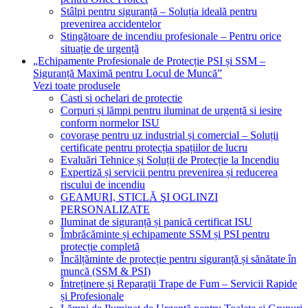
Stâlpi pentru siguranță – Soluția ideală pentru
prevenirea accidentelor
Stingătoare de incendiu profesionale – Pentru orice
situație de urgență
„Echipamente Profesionale de Protecție PSI și SSM –
Siguranță Maximă pentru Locul de Muncă”
Vezi toate produsele
Casti si ochelari de protectie
Corpuri și lămpi pentru iluminat de urgență si iesire
conform normelor ISU
covorașe pentru uz industrial și comercial – Soluții
certificate pentru protecția spațiilor de lucru
Evaluări Tehnice și Soluții de Protecție la Incendiu
Expertiză și servicii pentru prevenirea și reducerea
riscului de incendiu
GEAMURI, STICLĂ ŞI OGLINZI
PERSONALIZATE
Iluminat de siguranță și panică certificat ISU
Îmbrăcăminte și echipamente SSM și PSI pentru
protecție completă
Încălțăminte de protecție pentru siguranță și sănătate în
muncă (SSM & PSI)
Întreținere și Reparații Trape de Fum – Servicii Rapide
și Profesionale