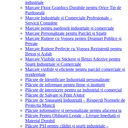
industriale
Marcaje Floor Graphics Durabile pentru Orice Tip de
Pardoseală
Marcaje Industriale și Comerciale Profesionale –
Servicii Complete
Marcaje pentru pardoseli industriale și comerciale
Marcaje Personalizate pentru Parcări și Spații
Marcaje Rutiere cu Vopsea pentru Drumuri Publice și
Private
Marcaje Rutiere Perfecte cu Vopsea Rezistentă pentru
Beton și Asfalt
Marcaje Vizibile cu Stickere și Benzi Adezive pentru
Spații Industriale și Comerciale
Marcaje vizibile și eficiente pentru parcări comerciale și
rezidențiale
Plăcuțe de Identificare Industrială personalizate
Plăcuțe de informare pentru firme și instituții
Plăcuțe de interzicere pentru uz industrial și comercial
Plăcuțe de Salvare și Prim Ajutor
Plăcuțe de Siguranță Industrială – Respectă Normele de
Protecția Muncii
Plăcuțe informative și personalizate pentru afacerea ta
Plăcuțe Pentru Obligații Legale – Livrare Imediată și
Material Durabil
Plăcuțe PSI pentru clădiri și spații industriale –