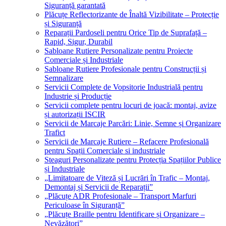
Siguranță garantată
Plăcuțe Reflectorizante de Înaltă Vizibilitate – Protecție
și Siguranță
Reparații Pardoseli pentru Orice Tip de Suprafață –
Rapid, Sigur, Durabil
Sabloane Rutiere Personalizate pentru Proiecte
Comerciale și Industriale
Sabloane Rutiere Profesionale pentru Construcții și
Semnalizare
Servicii Complete de Vopsitorie Industrială pentru
Industrie și Producție
Servicii complete pentru locuri de joacă: montaj, avize
și autorizații ISCIR
Servicii de Marcaje Parcări: Linie, Semne și Organizare
Trafict
Servicii de Marcaje Rutiere – Refacere Profesională
pentru Spații Comerciale si industriale
Steaguri Personalizate pentru Protecția Spațiilor Publice
și Industriale
„Limitatoare de Viteză și Lucrări în Trafic – Montaj,
Demontaj și Servicii de Reparații”
„Plăcuțe ADR Profesionale – Transport Marfuri
Periculoase în Siguranță”
„Plăcuțe Braille pentru Identificare și Organizare –
Nevăzători”