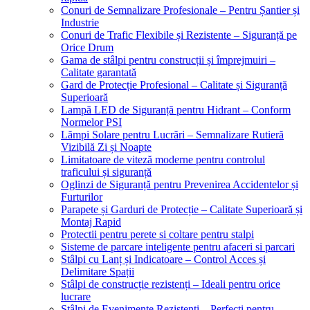
Conuri de Semnalizare Profesionale – Pentru Șantier și
Industrie
Conuri de Trafic Flexibile și Rezistente – Siguranță pe
Orice Drum
Gama de stâlpi pentru construcții și împrejmuiri –
Calitate garantată
Gard de Protecție Profesional – Calitate și Siguranță
Superioară
Lampă LED de Siguranță pentru Hidrant – Conform
Normelor PSI
Lămpi Solare pentru Lucrări – Semnalizare Rutieră
Vizibilă Zi și Noapte
Limitatoare de viteză moderne pentru controlul
traficului și siguranță
Oglinzi de Siguranță pentru Prevenirea Accidentelor și
Furturilor
Parapete și Garduri de Protecție – Calitate Superioară și
Montaj Rapid
Protectii pentru perete si coltare pentru stalpi
Sisteme de parcare inteligente pentru afaceri si parcari
Stâlpi cu Lanț și Indicatoare – Control Acces și
Delimitare Spații
Stâlpi de construcție rezistenți – Ideali pentru orice
lucrare
Stâlpi de Evenimente Rezistenți – Perfecți pentru