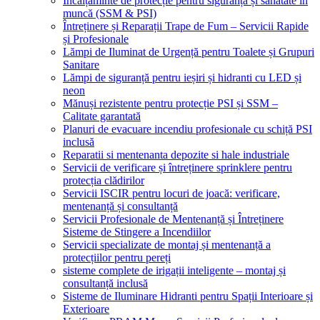
Încălțăminte de protecție pentru siguranță și sănătate în
muncă (SSM & PSI)
Întreținere și Reparații Trape de Fum – Servicii Rapide
și Profesionale
Lămpi de Iluminat de Urgență pentru Toalete și Grupuri
Sanitare
Lămpi de siguranță pentru ieșiri și hidranti cu LED și
neon
Mănuși rezistente pentru protecție PSI și SSM –
Calitate garantată
Planuri de evacuare incendiu profesionale cu schiță PSI
inclusă
Reparatii si mentenanta depozite si hale industriale
Servicii de verificare și întreținere sprinklere pentru
protecția clădirilor
Servicii ISCIR pentru locuri de joacă: verificare,
mentenanță și consultanță
Servicii Profesionale de Mentenanță și Întreținere
Sisteme de Stingere a Incendiilor
Servicii specializate de montaj și mentenanță a
protecțiilor pentru pereți
sisteme complete de irigații inteligente – montaj și
consultanță inclusă
Sisteme de Iluminare Hidranti pentru Spații Interioare și
Exterioare