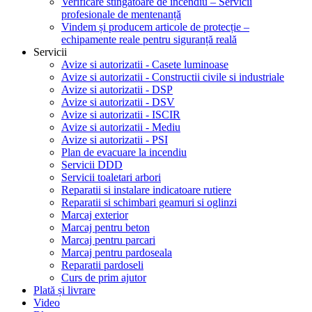
Verificare stingătoare de incendiu – Servicii
profesionale de mentenanță
Vindem și producem articole de protecție –
echipamente reale pentru siguranță reală
Servicii
Avize si autorizatii - Casete luminoase
Avize si autorizatii - Constructii civile si industriale
Avize si autorizatii - DSP
Avize si autorizatii - DSV
Avize si autorizatii - ISCIR
Avize si autorizatii - Mediu
Avize si autorizatii - PSI
Plan de evacuare la incendiu
Servicii DDD
Servicii toaletari arbori
Reparatii si instalare indicatoare rutiere
Reparatii si schimbari geamuri si oglinzi
Marcaj exterior
Marcaj pentru beton
Marcaj pentru parcari
Marcaj pentru pardoseala
Reparatii pardoseli
Curs de prim ajutor
Plată și livrare
Video