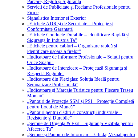
Parcare, Reguli și Siguranță
Servicii de Publicitate și Reclame Profesionale pentru
Firme
Signalistica Interior și Exterior
„Etichete ADR și de Securitate – Protecție și
Conformitate Garantată
„Etichete Conducte Durabile – Identificare Rapidă și
Siguranță în Industria Ta”
„Etichete pentru cabluri – Organizare rapidă și
identificare ușoară a firelor”
„Indicatoare de Informare Profesionale – Soluții pentru
Orice Spațiu”
„Indicatoare de Interzicere – Protejează Siguranța și
Respectă Regulile”
„Indicatoare din Plexiglas: Soluția Ideală pentru
Semnalizare Profesională”
„Indicatoare și Marcaje Turistice pentru Fiecare Traseu
Montan”
„Panouri de Protecție SSM și PSI – Protecție Completă
pentru Locul de Muncă”
„Panouri pentru clădiri și construcții industriale –
Rezistente și Durabile”
„Semne de Urgență & Exit – Siguranță Vizibilă pentru
Afacerea Ta”
„Semne și Panouri de Informare – Ghidaj Vizual pentru