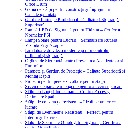
Orice Drum
Gama de stâlpi pentru construcții și împrejmuiri –
Calitate garantată
Gard de Protecție Profesional – Calitate și Siguranță
Superioară
Lampă LED de Siguranță pentru Hidrant – Conform
Normelor PSI
Lămpi Solare pentru Lucrări – Semnalizare Rutieră
Vizibilă Zi și Noapte
Limitatoare de viteză moderne pentru controlul
traficului și siguranță
Oglinzi de Siguranță pentru Prevenirea Accidentelor și
Furturilor
Parapete și Garduri de Protecție – Calitate Superioară și
Montaj Rapid
Protectii pentru perete si coltare pentru stalpi
Sisteme de parcare inteligente pentru afaceri si parcari
Stâlpi cu Lanț și Indicatoare – Control Acces și
Delimitare Spații
Stâlpi de construcție rezistenți – Ideali pentru orice
lucrare
Stâlpi de Evenimente Rezistenți – Perfecți pentru
Interior și Exterior
Stâlpi de Securitate Omologați – Siguranță Certificată
pentru Orice Proiect