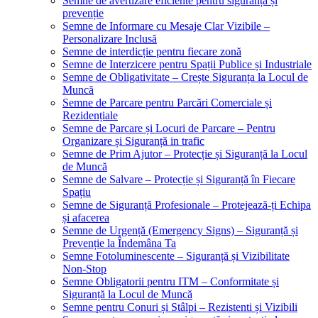
Semne de avertizare eficiente pentru siguranță și
prevenție
Semne de Informare cu Mesaje Clar Vizibile –
Personalizare Inclusă
Semne de interdicție pentru fiecare zonă
Semne de Interzicere pentru Spații Publice și Industriale
Semne de Obligativitate – Crește Siguranța la Locul de
Muncă
Semne de Parcare pentru Parcări Comerciale și
Rezidențiale
Semne de Parcare și Locuri de Parcare – Pentru
Organizare și Siguranță in trafic
Semne de Prim Ajutor – Protecție și Siguranță la Locul
de Muncă
Semne de Salvare – Protecție și Siguranță în Fiecare
Spațiu
Semne de Siguranță Profesionale – Protejează-ți Echipa
și afacerea
Semne de Urgență (Emergency Signs) – Siguranță și
Prevenție la Îndemâna Ta
Semne Fotoluminescente – Siguranță și Vizibilitate
Non-Stop
Semne Obligatorii pentru ITM – Conformitate și
Siguranță la Locul de Muncă
Semne pentru Conuri și Stâlpi – Rezistenti și Vizibili