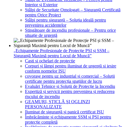
Interior și Exterior
Stâlpi de Securitate Omologați – Siguranță Certificată
pentru Orice Proiect
Stâlpi pentru siguranță – Soluția ideală pentru
prevenirea accidentelor
Stingătoare de incendiu profesionale – Pentru orice
situație de urgență
„Echipamente Profesionale de Protecție PSI și SSM –
Siguranță Maximă pentru Locul de Muncă”
Casti si ochelari de protectie
Corpuri și lămpi pentru iluminat de urgență si iesire
conform normelor ISU
covorașe pentru uz industrial și comercial – Soluții
certificate pentru protecția spațiilor de lucru
Evaluări Tehnice și Soluții de Protecție la Incendiu
Expertiză și servicii pentru prevenirea și reducerea
riscului de incendiu
GEAMURI, STICLĂ ŞI OGLINZI
PERSONALIZATE
Iluminat de siguranță și panică certificat ISU
Îmbrăcăminte și echipamente SSM și PSI pentru
protecție completă