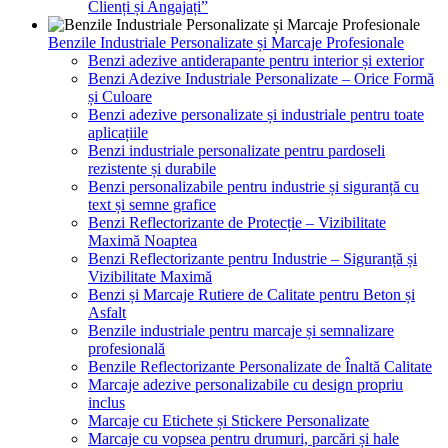
Clienți și Angajați”
Benzile Industriale Personalizate și Marcaje Profesionale
Benzi adezive antiderapante pentru interior și exterior
Benzi Adezive Industriale Personalizate – Orice Formă
și Culoare
Benzi adezive personalizate și industriale pentru toate
aplicațiile
Benzi industriale personalizate pentru pardoseli
rezistente și durabile
Benzi personalizabile pentru industrie și siguranță cu
text și semne grafice
Benzi Reflectorizante de Protecție – Vizibilitate
Maximă Noaptea
Benzi Reflectorizante pentru Industrie – Siguranță și
Vizibilitate Maximă
Benzi și Marcaje Rutiere de Calitate pentru Beton și
Asfalt
Benzile industriale pentru marcaje și semnalizare
profesională
Benzile Reflectorizante Personalizate de Înaltă Calitate
Marcaje adezive personalizabile cu design propriu
inclus
Marcaje cu Etichete și Stickere Personalizate
Marcaje cu vopsea pentru drumuri, parcări și hale