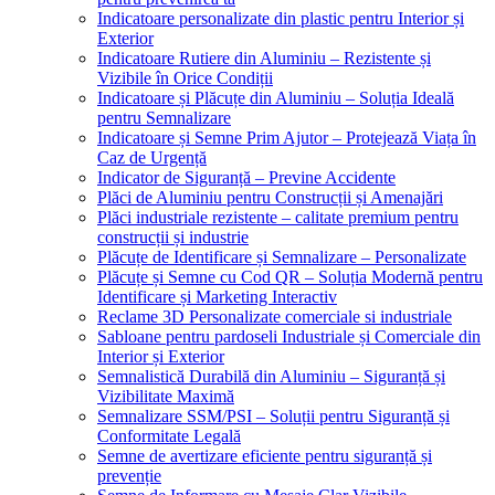
Indicatoare personalizate din plastic pentru Interior și
Exterior
Indicatoare Rutiere din Aluminiu – Rezistente și
Vizibile în Orice Condiții
Indicatoare și Plăcuțe din Aluminiu – Soluția Ideală
pentru Semnalizare
Indicatoare și Semne Prim Ajutor – Protejează Viața în
Caz de Urgență
Indicator de Siguranță – Previne Accidente
Plăci de Aluminiu pentru Construcții și Amenajări
Plăci industriale rezistente – calitate premium pentru
construcții și industrie
Plăcuțe de Identificare și Semnalizare – Personalizate
Plăcuțe și Semne cu Cod QR – Soluția Modernă pentru
Identificare și Marketing Interactiv
Reclame 3D Personalizate comerciale si industriale
Sabloane pentru pardoseli Industriale și Comerciale din
Interior și Exterior
Semnalistică Durabilă din Aluminiu – Siguranță și
Vizibilitate Maximă
Semnalizare SSM/PSI – Soluții pentru Siguranță și
Conformitate Legală
Semne de avertizare eficiente pentru siguranță și
prevenție