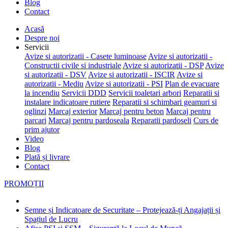
Blog
Contact
Acasă
Despre noi
Servicii
Avize si autorizatii - Casete luminoase
Avize si autorizatii -
Constructii civile si industriale
Avize si autorizatii - DSP
Avize
si autorizatii - DSV
Avize si autorizatii - ISCIR
Avize si
autorizatii - Mediu
Avize si autorizatii - PSI
Plan de evacuare
la incendiu
Servicii DDD
Servicii toaletari arbori
Reparatii si
instalare indicatoare rutiere
Reparatii si schimbari geamuri si
oglinzi
Marcaj exterior
Marcaj pentru beton
Marcaj pentru
parcari
Marcaj pentru pardoseala
Reparatii pardoseli
Curs de
prim ajutor
Video
Blog
Plată și livrare
Contact
PROMOȚII
Semne și Indicatoare de Securitate – Protejează-ți Angajații și
Spațiul de Lucru