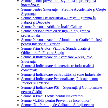
Semne pentru prevenire – siguranță și protecție la
îndemâna ta
Semne pentru Siguranțe – Previne Accidentele și Crește
Siguranța
Semne pentru Uz Industrial – Crește Siguranța în
Fabrici și Depozite
Semne Personalizabile de Înaltă Calitate
Semne personalizate cu design unic și grafică
profesională
Semne Personalizate din Aluminiu cu Grafică Inclusă
pentru Interior și Exterior
Semne Prim Ajutor: Vizibile, Standardizate și
Obligatorii în Fiecare Spațiu
Semne și Indicatoare de Avertizare – Asigură-ți
Siguranța
Semne si Indicatoare de interzicere industriale si
comerciale
Semne şi Indicatoare pentru străzi şi zone Industriale
Semne si Indicatoare Personalizate | Plăcuțe pentru
Interior și Exterior
Semne și Indicatoare PSI – Siguranță și Conformitate
pentru Clădiri
Semne și Plăci Tactile pentru Nevăzători
Semne Vizibile pentru Prevenirea Incendiilor”
Semne ‘No Parking’ de Calitate – Soluții pentru