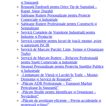
și Siguranță
Reparații Pardoseli pentru Orice Tip de Suprafață –
Rapid, Sigur, Durabil
Sabloane Rutiere Personalizate pentru Proiecte
Comerciale și Industriale
Sabloane Rutiere Profesionale pentru Construcții și
Semnalizare
Servicii Complete de Vopsitorie Industrială pentru
Industrie și Producție
Servicii complete pentru locuri de joacă: montaj, avize
și autorizații ISCIR
Servicii de Marcaje Parcări: Linie, Semne și Organizare
Trafict
Servicii de Marcaje Rutiere – Refacere Profesională
pentru Spații Comerciale si industriale
Steaguri Personalizate pentru Protecția Spațiilor Publice
și Industriale
„Limitatoare de Viteză și Lucrări în Trafic – Montaj,
Demontaj și Servicii de Reparații”
„Plăcuțe ADR Profesionale – Transport Marfuri
Periculoase în Siguranță”
„Plăcuțe Braille pentru Identificare și Organizare –
Nevăzători”
„Plăcuțe de avertizare eficiente – Previn accidentele și
protejează echipa!”