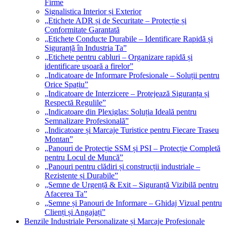
Firme
Signalistica Interior și Exterior
„Etichete ADR și de Securitate – Protecție și
Conformitate Garantată
„Etichete Conducte Durabile – Identificare Rapidă și
Siguranță în Industria Ta”
„Etichete pentru cabluri – Organizare rapidă și
identificare ușoară a firelor”
„Indicatoare de Informare Profesionale – Soluții pentru
Orice Spațiu”
„Indicatoare de Interzicere – Protejează Siguranța și
Respectă Regulile”
„Indicatoare din Plexiglas: Soluția Ideală pentru
Semnalizare Profesională”
„Indicatoare și Marcaje Turistice pentru Fiecare Traseu
Montan”
„Panouri de Protecție SSM și PSI – Protecție Completă
pentru Locul de Muncă”
„Panouri pentru clădiri și construcții industriale –
Rezistente și Durabile”
„Semne de Urgență & Exit – Siguranță Vizibilă pentru
Afacerea Ta”
„Semne și Panouri de Informare – Ghidaj Vizual pentru
Clienți și Angajați”
Benzile Industriale Personalizate și Marcaje Profesionale