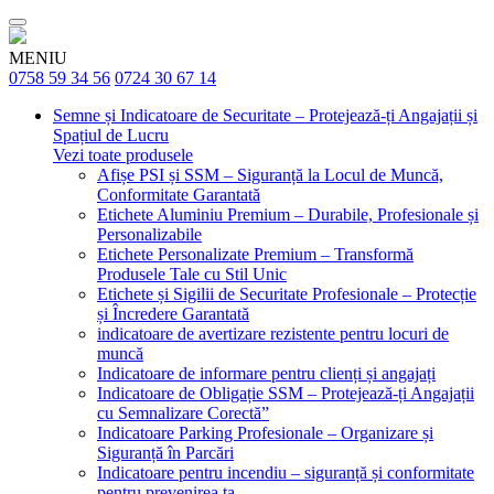
MENIU
0758 59 34 56
0724 30 67 14
Semne și Indicatoare de Securitate – Protejează-ți Angajații și
Spațiul de Lucru
Vezi toate produsele
Afișe PSI și SSM – Siguranță la Locul de Muncă,
Conformitate Garantată
Etichete Aluminiu Premium – Durabile, Profesionale și
Personalizabile
Etichete Personalizate Premium – Transformă
Produsele Tale cu Stil Unic
Etichete și Sigilii de Securitate Profesionale – Protecție
și Încredere Garantată
indicatoare de avertizare rezistente pentru locuri de
muncă
Indicatoare de informare pentru clienți și angajați
Indicatoare de Obligație SSM – Protejează-ți Angajații
cu Semnalizare Corectă”
Indicatoare Parking Profesionale – Organizare și
Siguranță în Parcări
Indicatoare pentru incendiu – siguranță și conformitate
pentru prevenirea ta