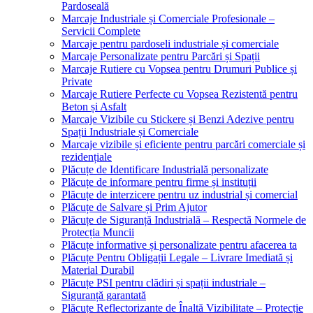
Pardoseală
Marcaje Industriale și Comerciale Profesionale –
Servicii Complete
Marcaje pentru pardoseli industriale și comerciale
Marcaje Personalizate pentru Parcări și Spații
Marcaje Rutiere cu Vopsea pentru Drumuri Publice și
Private
Marcaje Rutiere Perfecte cu Vopsea Rezistentă pentru
Beton și Asfalt
Marcaje Vizibile cu Stickere și Benzi Adezive pentru
Spații Industriale și Comerciale
Marcaje vizibile și eficiente pentru parcări comerciale și
rezidențiale
Plăcuțe de Identificare Industrială personalizate
Plăcuțe de informare pentru firme și instituții
Plăcuțe de interzicere pentru uz industrial și comercial
Plăcuțe de Salvare și Prim Ajutor
Plăcuțe de Siguranță Industrială – Respectă Normele de
Protecția Muncii
Plăcuțe informative și personalizate pentru afacerea ta
Plăcuțe Pentru Obligații Legale – Livrare Imediată și
Material Durabil
Plăcuțe PSI pentru clădiri și spații industriale –
Siguranță garantată
Plăcuțe Reflectorizante de Înaltă Vizibilitate – Protecție