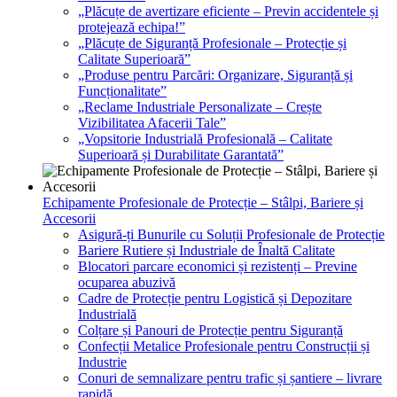
„Plăcuțe de avertizare eficiente – Previn accidentele și
protejează echipa!”
„Plăcuțe de Siguranță Profesionale – Protecție și
Calitate Superioară”
„Produse pentru Parcări: Organizare, Siguranță și
Funcționalitate”
„Reclame Industriale Personalizate – Crește
Vizibilitatea Afacerii Tale”
„Vopsitorie Industrială Profesională – Calitate
Superioară și Durabilitate Garantată”
Echipamente Profesionale de Protecție – Stâlpi, Bariere și
Accesorii
Asigură-ți Bunurile cu Soluții Profesionale de Protecție
Bariere Rutiere și Industriale de Înaltă Calitate
Blocatori parcare economici și rezistenți – Previne
ocuparea abuzivă
Cadre de Protecție pentru Logistică și Depozitare
Industrială
Colțare și Panouri de Protecție pentru Siguranță
Confecții Metalice Profesionale pentru Construcții și
Industrie
Conuri de semnalizare pentru trafic și șantiere – livrare
rapidă